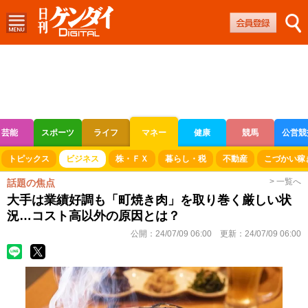
芸能
スポーツ
ライフ
マネー
健康
競馬
公営競
ボートレース
競輪
オートレース
トピックス
ビジネス
株・ＦＸ
暮らし・税
不動産
こづかい稼
> 一覧へ
話題の焦点
大手は業績好調も「町焼き肉」を取り巻く厳しい状
況…コスト高以外の原因とは？
公開：
24/07/09 06:00
更新：
24/07/09 06:00