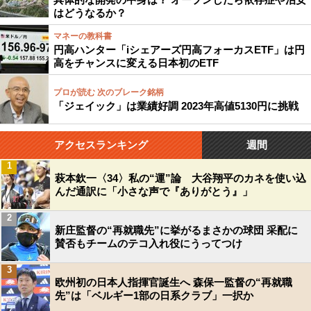
はどうなるか？
マネーの教科書
円高ハンター「iシェアーズ円高フォーカスETF」は円
高をチャンスに変える日本初のETF
プロが読む 次のブレーク銘柄
「ジェイック」は業績好調 2023年高値5130円に挑戦
アクセスランキング
週間
1
萩本欽一〈34〉私の“運”論 大谷翔平のカネを使い込
んだ通訳に「小さな声で『ありがとう』」
2
新庄監督の“再就職先”に挙がるまさかの球団 采配に
賛否もチームのテコ入れ役にうってつけ
3
欧州初の日本人指揮官誕生へ 森保一監督の“再就職
先”は「ベルギー1部の日系クラブ」一択か