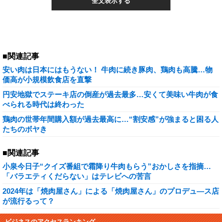
全文表示する
■関連記事
安い肉は日本にはもうない！ 牛肉に続き豚肉、鶏肉も高騰…物
価高が小規模飲食店を直撃
円安地獄でステーキ店の倒産が過去最多…安くて美味い牛肉が食
べられる時代は終わった
鶏肉の世帯年間購入額が過去最高に…“割安感”が強まると困る人
たちのボヤき
■関連記事
小泉今日子“クイズ番組で霜降り牛肉もらう”おかしさを指摘…
「バラエティくだらない」はテレビへの苦言
2024年は「焼肉屋さん」による「焼肉屋さん」のプロデュ―ス店
が流行るって？
ビジネスのアクセスランキング