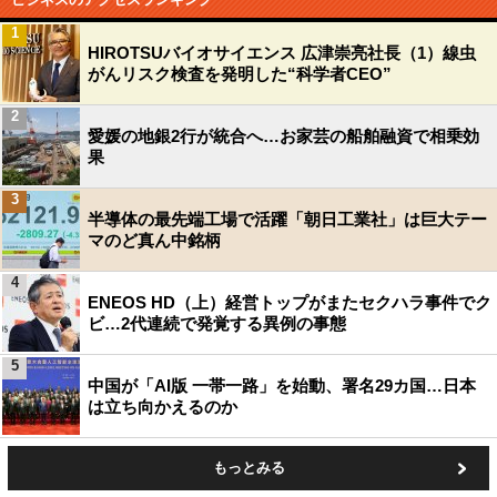
1
HIROTSUバイオサイエンス 広津崇亮社長（1）線虫
がんリスク検査を発明した“科学者CEO”
2
愛媛の地銀2行が統合へ…お家芸の船舶融資で相乗効
果
3
半導体の最先端工場で活躍「朝日工業社」は巨大テー
マのど真ん中銘柄
4
ENEOS HD（上）経営トップがまたセクハラ事件でク
ビ…2代連続で発覚する異例の事態
5
中国が「AI版 一帯一路」を始動、署名29カ国…日本
は立ち向かえるのか
もっとみる