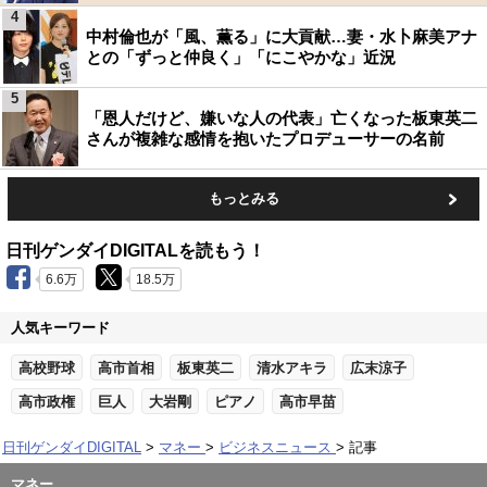
4
中村倫也が「風、薫る」に大貢献…妻・水卜麻美アナ
との「ずっと仲良く」「にこやかな」近況
5
「恩人だけど、嫌いな人の代表」亡くなった板東英二
さんが複雑な感情を抱いたプロデューサーの名前
もっとみる
日刊ゲンダイDIGITALを読もう！
6.6万
18.5万
人気キーワード
高校野球
高市首相
板東英二
清水アキラ
広末涼子
高市政権
巨人
大岩剛
ピアノ
高市早苗
日刊ゲンダイDIGITAL
マネー
ビジネスニュース
記事
マネー