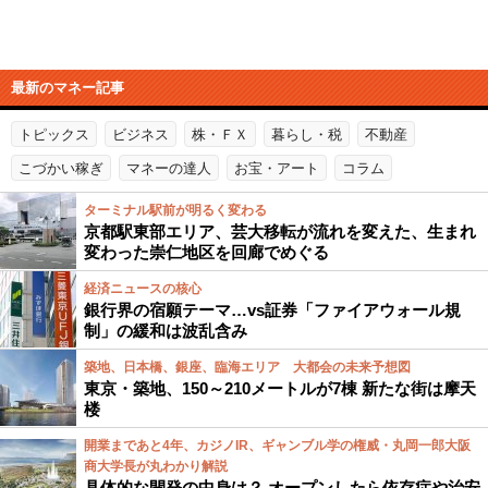
最新のマネー記事
トピックス
ビジネス
株・ＦＸ
暮らし・税
不動産
こづかい稼ぎ
マネーの達人
お宝・アート
コラム
ターミナル駅前が明るく変わる
京都駅東部エリア、芸大移転が流れを変えた、生まれ
変わった崇仁地区を回廊でめぐる
経済ニュースの核心
銀行界の宿願テーマ…vs証券「ファイアウォール規
制」の緩和は波乱含み
築地、日本橋、銀座、臨海エリア 大都会の未来予想図
東京・築地、150～210メートルが7棟 新たな街は摩天
楼
開業まであと4年、カジノIR、ギャンブル学の権威・丸岡一郎大阪
商大学長が丸わかり解説
具体的な開発の中身は？ オープンしたら依存症や治安