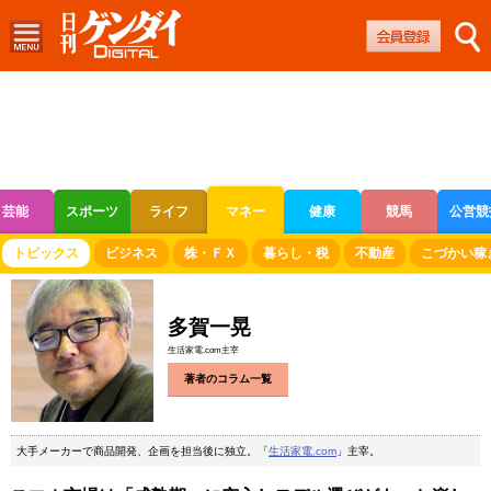
芸能
スポーツ
ライフ
マネー
健康
競馬
公営競
ボートレース
競輪
オートレース
トピックス
ビジネス
株・ＦＸ
暮らし・税
不動産
こづかい稼
多賀一晃
生活家電.com主宰
著者のコラム一覧
大手メーカーで商品開発、企画を担当後に独立。「
生活家電.com
」主宰。