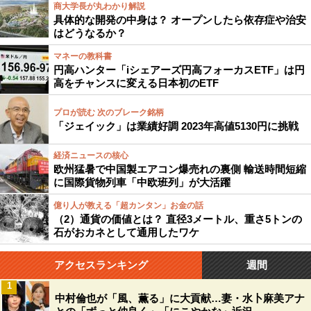
商大学長が丸わかり解説
具体的な開発の中身は？ オープンしたら依存症や治安
はどうなるか？
マネーの教科書
円高ハンター「iシェアーズ円高フォーカスETF」は円
高をチャンスに変える日本初のETF
プロが読む 次のブレーク銘柄
「ジェイック」は業績好調 2023年高値5130円に挑戦
経済ニュースの核心
欧州猛暑で中国製エアコン爆売れの裏側 輸送時間短縮
に国際貨物列車「中欧班列」が大活躍
億り人が教える「超カンタン」お金の話
（2）通貨の価値とは？ 直径3メートル、重さ5トンの
石がおカネとして通用したワケ
アクセスランキング
週間
1
中村倫也が「風、薫る」に大貢献…妻・水卜麻美アナ