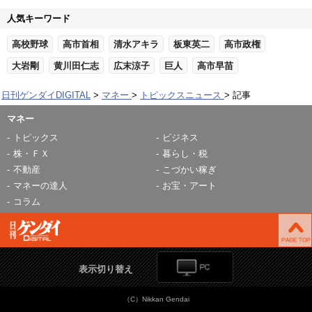
人気キーワード
高校野球
高市首相
清水アキラ
板東英二
高市政権
大岩剛
黄川田仁志
広末涼子
巨人
高市早苗
日刊ゲンダイDIGITAL
マネー
トピックスニュース
記事
マネー
トピックス
ビジネス
株・ＦＸ
暮らし・税
不動産
こづかい稼ぎ
マネーの達人
お宝・アート
コラム
表示切り替え
（C）Nikkan Gendai