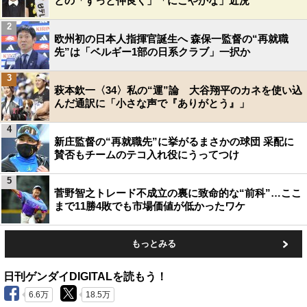
との「ずっと仲良く」「にこやかな」近況
2
欧州初の日本人指揮官誕生へ 森保一監督の“再就職
先”は「ベルギー1部の日系クラブ」一択か
3
萩本欽一〈34〉私の“運”論 大谷翔平のカネを使い込
んだ通訳に「小さな声で『ありがとう』」
4
新庄監督の“再就職先”に挙がるまさかの球団 采配に
賛否もチームのテコ入れ役にうってつけ
5
菅野智之トレード不成立の裏に致命的な“前科”…ここ
まで11勝4敗でも市場価値が低かったワケ
もっとみる
日刊ゲンダイDIGITALを読もう！
6.6万
18.5万