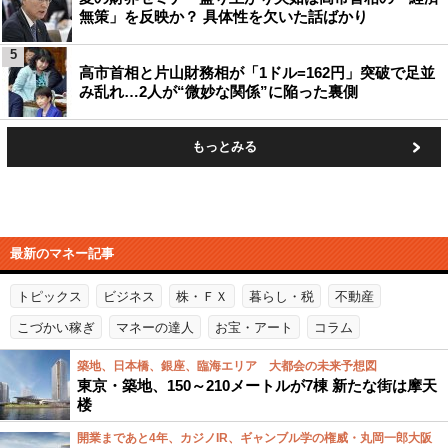
無策」を反映か？ 具体性を欠いた話ばかり
5
高市首相と片山財務相が「1ドル=162円」突破で足並
み乱れ…2人が“微妙な関係”に陥った裏側
もっとみる
最新のマネー記事
トピックス
ビジネス
株・ＦＸ
暮らし・税
不動産
こづかい稼ぎ
マネーの達人
お宝・アート
コラム
築地、日本橋、銀座、臨海エリア 大都会の未来予想図
東京・築地、150～210メートルが7棟 新たな街は摩天
楼
開業まであと4年、カジノIR、ギャンブル学の権威・丸岡一郎大阪