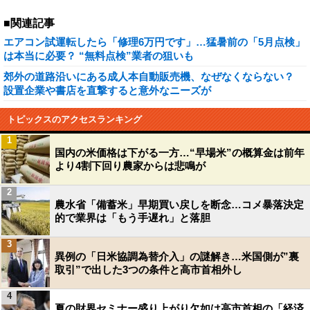
■関連記事
エアコン試運転したら「修理6万円です」…猛暑前の「5月点検」
は本当に必要？ “無料点検”業者の狙いも
郊外の道路沿いにある成人本自動販売機、なぜなくならない？
設置企業や書店を直撃すると意外なニーズが
トピックスのアクセスランキング
1
国内の米価格は下がる一方…“早場米”の概算金は前年
より4割下回り農家からは悲鳴が
2
農水省「備蓄米」早期買い戻しを断念…コメ暴落決定
的で業界は「もう手遅れ」と落胆
3
異例の「日米協調為替介入」の謎解き…米国側が”裏
取引”で出した3つの条件と高市首相外し
4
夏の財界セミナー盛り上がり欠如は高市首相の「経済