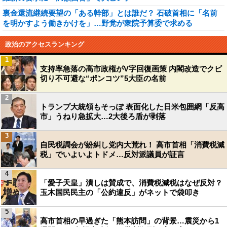
裏金還流継続要望の「ある幹部」とは誰だ？ 石破首相に「名前
を明かすよう働きかけを」…野党が衆院予算委で求める
政治のアクセスランキング
1
支持率急落の高市政権がV字回復画策 内閣改造でクビ
切り不可避な“ポンコツ”5大臣の名前
2
トランプ大統領もそっぽ 表面化した日米包囲網「反高
市」うねり急拡大…2大後ろ盾が剥落
3
自民税調会が紛糾し党内大荒れ！ 高市首相「消費税減
税」でいよいよトドメ…反対派議員が証言
4
「愛子天皇」潰しは賛成で、消費税減税はなぜ反対？
玉木国民民主の「公約違反」がネットで袋叩き
5
高市首相の早過ぎた「熊本訪問」の背景…震災から1