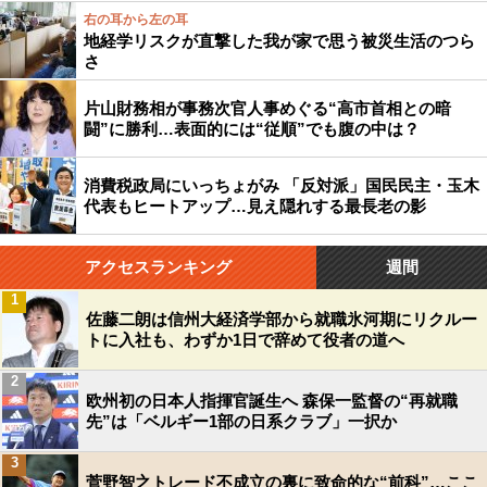
右の耳から左の耳
地経学リスクが直撃した我が家で思う被災生活のつら
さ
片山財務相が事務次官人事めぐる“高市首相との暗
闘”に勝利…表面的には“従順”でも腹の中は？
消費税政局にいっちょがみ 「反対派」国民民主・玉木
代表もヒートアップ…見え隠れする最長老の影
アクセスランキング
週間
1
佐藤二朗は信州大経済学部から就職氷河期にリクルー
トに入社も、わずか1日で辞めて役者の道へ
2
欧州初の日本人指揮官誕生へ 森保一監督の“再就職
先”は「ベルギー1部の日系クラブ」一択か
3
菅野智之トレード不成立の裏に致命的な“前科”…ここ