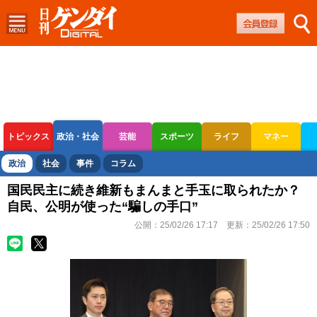
トピックス
政治・社会
芸能
スポーツ
ライフ
マネー
ボートレース
競輪
オートレース
政治
社会
事件
コラム
国民民主に続き維新もまんまと手玉に取られたか？
自民、公明が使った“騙しの手口”
公開：
25/02/26 17:17
更新：
25/02/26 17:50