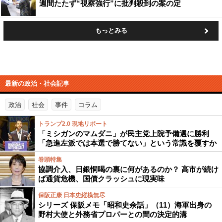
週間たたず“視察強行”に批判殺到の案の定
もっとみる
最新の政治・社会記事
政治
社会
事件
コラム
トランプ2.0 現地リポート
「ミシガンのマムダニ」が民主党上院予備選に勝利
「急進左派では本選で勝てない」という常識を覆すか
巻頭特集
協調介入、日銀恫喝の裏に何があるのか？ 高市が続け
ば通貨危機、国債クラッシュに現実味
保阪正康 日本史縦横無尽
シリーズ 保阪メモ「昭和史余話」（11）海軍出身の
野村大使と外務省プロパーとの間の決定的溝