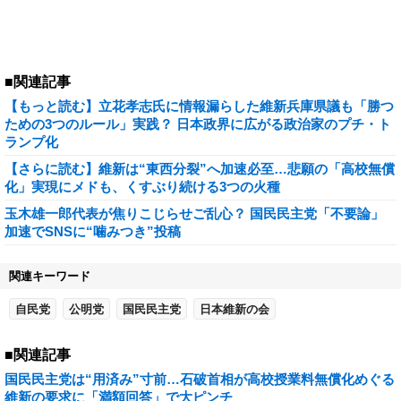
■関連記事
【もっと読む】立花孝志氏に情報漏らした維新兵庫県議も「勝つ
ための3つのルール」実践？ 日本政界に広がる政治家のプチ・ト
ランプ化
【さらに読む】維新は“東西分裂”へ加速必至…悲願の「高校無償
化」実現にメドも、くすぶり続ける3つの火種
玉木雄一郎代表が焦りこじらせご乱心？ 国民民主党「不要論」
加速でSNSに“噛みつき”投稿
関連キーワード
自民党
公明党
国民民主党
日本維新の会
■関連記事
国民民主党は“用済み”寸前…石破首相が高校授業料無償化めぐる
維新の要求に「満額回答」で大ピンチ