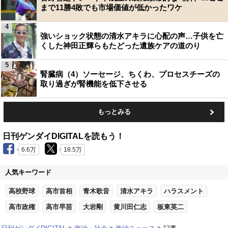
まで11勝4敗でも市場価値が低かったワケ
4
強いショック状態の清水アキラに心配の声…子供を亡
くした神田正輝らもたどった遺族ケアの道のり
5
腎臓病（4）ソーセージ、ちくわ、プロセスチーズの
取り過ぎが腎機能を低下させる
もっとみる
日刊ゲンダイDIGITALを読もう！
6.6万
18.5万
人気キーワード
高校野球
高市首相
青木歌音
清水アキラ
ハラスメント
高市政権
高市早苗
大岩剛
黄川田仁志
板東英二