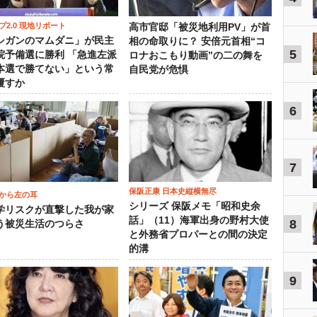
プ2.0 現地リポート
高市官邸「被災地利用PV」が首
シガンのマムダニ」が民主
相の命取りに？ 安倍元首相“コ
5
院予備選に勝利 「急進左派
ロナおこもり動画”の二の舞を
本選で勝てない」という常
自民党が危惧
覆すか
6
7
保阪正康 日本史縦横無尽
から左の耳
シリーズ 保阪メモ「昭和史余
学リスクが直撃した我が家
話」（11）海軍出身の野村大使
8
う被災生活のつらさ
と外務省プロパーとの間の決定
的溝
9