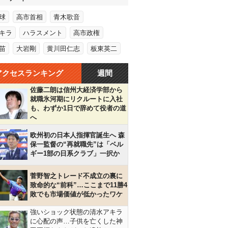
球
高市首相
青木歌音
キラ
ハラスメント
高市政権
苗
大岩剛
黄川田仁志
板東英二
アクセスランキング
週間
佐藤二朗は信州大経済学部から
就職氷河期にリクルートに入社
も、わずか1日で辞めて役者の道
へ
欧州初の日本人指揮官誕生へ 森
保一監督の“再就職先”は「ベル
ギー1部の日系クラブ」一択か
菅野智之トレード不成立の裏に
致命的な“前科”…ここまで11勝4
敗でも市場価値が低かったワケ
強いショック状態の清水アキラ
に心配の声…子供を亡くした神