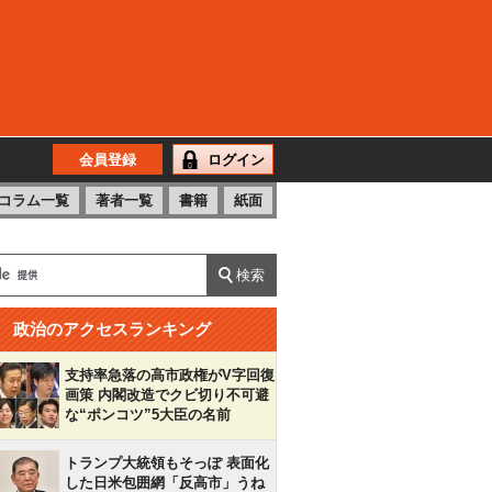
会員登録
ログイン
コラム一覧
著者一覧
書籍
紙面
政治のアクセスランキング
支持率急落の高市政権がV字回復
画策 内閣改造でクビ切り不可避
な“ポンコツ”5大臣の名前
トランプ大統領もそっぽ 表面化
した日米包囲網「反高市」うね