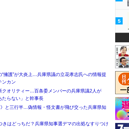
5
“擁護”が大炎上…兵庫県議の立花孝志氏への情報提
チンカン
新クオリティー…百条委メンバーの兵庫県議2人が
あたらない」と幹事長
ろ》と三行半…偽情報・怪文書が飛び交った兵庫県知
嘘つきはどっちだ？兵庫県知事選デマの出処なすりつけ