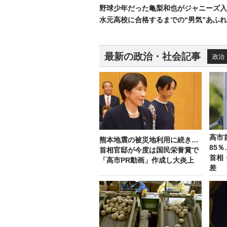
野球少年だった亀梨和也がジャニーズ入
水元高校に合格するまでの“男気”あふ
最新の政治・社会記事
政治
高市
熊本地震の被災地利用に続き…
85
首相官邸が今度は国民栄誉賞で
首相
「高市PR動画」作成し大炎上
差