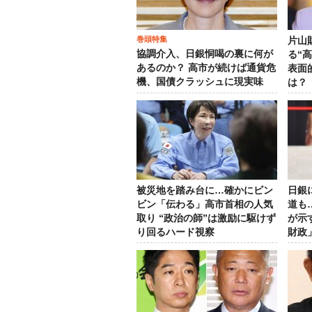
巻頭特集
片山
協調介入、日銀恫喝の裏に何が
る“
あるのか？ 高市が続けば通貨危
表面
機、国債クラッシュに現実味
は？
被災地を踏み台に…確かにビン
日銀
ビン「伝わる」高市首相の人気
道も
取り “政治の師”は激励に駆けず
が示
り回るハード視察
財政