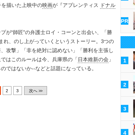
子を描いた上映中の
映画
が『アプレンティス
ドナル
PR
プが“師匠”の弁護士ロイ・コーンと出会い、「勝
まれ、のし上がっていくというストーリー。3つの
撃、攻撃」「非を絶対に認めない」「勝利を主張し
上ではこのルールは今、兵庫県の「
日本維新の会
」
1
のではないか--などと話題になっている。
2
2
3
次へ
>>
3
4