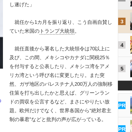
し遂げた」
3
就任から1カ月を振り返り、こう自画自賛し
ていた米国の
トランプ大統領
。
4
就任直後から署名した大統領令は70以上に
及び、この間、メキシコやカナダに関税25％
を付与すると公表したり、メキシコ湾をアメ
5
リカ湾という呼び名に変更したり。また突
然、ガザ地区のパレスチナ人200万人の強制移
住策を打ち出したかと思えば、グリーンラン
の
ドの買収を公言するなど、まさにやりたい放
PR
ト
題。欧州だけでなく、世界各国から“絶対君主
制の暴君”などと批判の声が広がっている。
PR