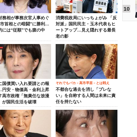
10
財務相が事務次官人事めぐ
消費税政局にいっちょがみ 「反
高市首相との暗闘”に勝利…
対派」国民民主・玉木代表もヒ
的には“従順”でも腹の中
ートアップ…見え隠れする最長
老の影
それでもバカ－高市早苗－とは戦え
に国債買い入れ要請との報
不都合な過去を消し「ブレな
…円安・物価高・金利上昇
い」を自称する人間は未来に責
す高市政権「無責任な放漫
任を持たない
」が国民生活を破壊