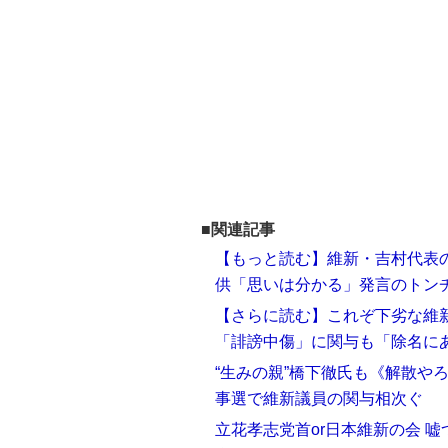
■関連記事
【もっと読む】維新・吉村代表の
供「思いは分かる」発言のトン
【さらに読む】これぞ下劣な維
「誹謗中傷」に関与も「除名に
“生みの親”橋下徹氏も《解散や
事選で維新議員の関与相次ぐ
立花孝志党首or日本維新の会 