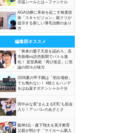
示温シールとは～ファンケル
AGA治療に革命を起こす検査技
術「スキャビジョン」銀クリが
提示する新しい薄毛治療のあり
方
編集部オススメ
「将来の愛子天皇を認めろ」高
市政権vs読売新聞でバトル激
化！ 皇室典範「再び改定」に世
論の85％が味方
2026夏の甲子園は「初出場校」
でも侮れない！ 4校ともハンデ
をはね返すポテンシャル十分
田中みな実“まんまるE乳”も筋金
入り！アッパレのあざとさ
阪神1位・森下翔太を英才教育
父親が明かす「マイホーム購入