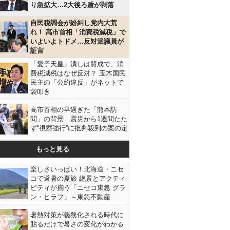
り急拡大…2大後ろ盾が剥落
自民税調会が紛糾し党内大荒
れ！ 高市首相「消費税減税」で
いよいよトドメ…反対派議員が
証言
「愛子天皇」潰しは賛成で、消
費税減税はなぜ反対？ 玉木国民
民主の「公約違反」がネットで
袋叩き
高市首相の早過ぎた「熊本訪
問」の背景…震災から1週間たた
ず“視察強行”に批判殺到の案の定
もっと見る
楽しさいっぱい！北海道・ニセ
コで避暑の夏旅 絶景とアクティ
ビティが揃う「ニセコ東急 グラ
ン・ヒラフ」～東急不動産
暑熱対策が義務化される時代に
貼るだけで暑さの変化がわかる