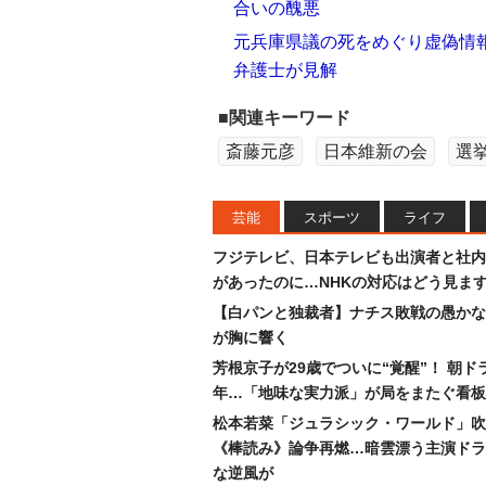
合いの醜悪
元兵庫県議の死をめぐり虚偽情
弁護士が見解
■関連キーワード
斎藤元彦
日本維新の会
選
芸能
スポーツ
ライフ
フジテレビ、日本テレビも出演者と社内
があったのに…NHKの対応はどう見ま
【白パンと独裁者】ナチス敗戦の愚かな
が胸に響く
芳根京子が29歳でついに“覚醒”！ 朝ド
年…「地味な実力派」が局をまたぐ看板
松本若菜「ジュラシック・ワールド」吹
《棒読み》論争再燃…暗雲漂う主演ドラ
な逆風が