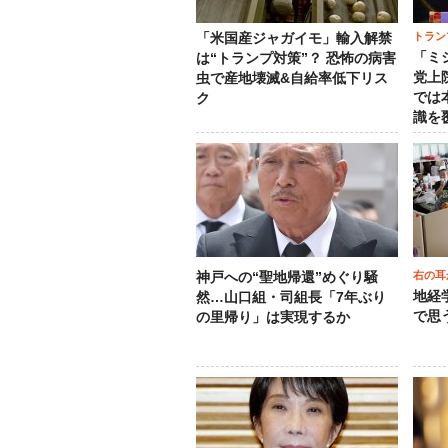
トラン
「米国産ジャガイモ」輸入解禁
「ミ
は“トランプ対策”？ 恐怖の病害
党上
虫で産地壊滅&自給率低下リス
では
ク
識を
右の耳
神戸への“聖地帰還”めぐり騒
地経
然…山口組・司組長「7年ぶり
で思
の里帰り」は実現するか