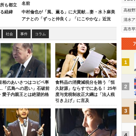
名前
所も都立
高校野
れる経緯
中村倫也が「風、薫る」に大貢献…妻・水卜麻美
アナとの「ずっと仲良く」「にこやかな」近況
清水ア
高市早
社会
事件
コラム
1
首相のあいさつはコピペ率
食料品の消費減税分を賄う「恒
2
％…「広島への思い」石破前
久財源」ならすでにある！ 25年
・愛子内親王とは絶望的格
度与党税制改正大綱は「法人税
引き上げ」に言及
3
4