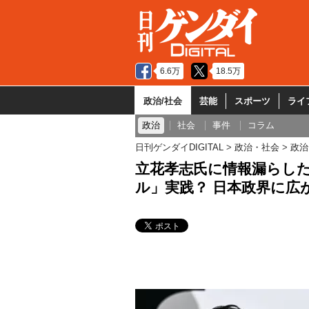
6.6万
18.5万
政治/社会
芸能
スポーツ
ライ
政治
社会
事件
コラム
日刊ゲンダイDIGITAL
政治・社会
政治
立花孝志氏に情報漏らし
ル」実践？ 日本政界に広