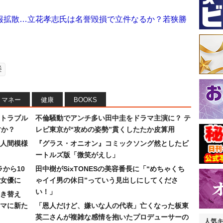
報拡散…立花孝志氏は名誉毀損で立件なるか？若狭勝
挙
マネー
健康
BOOKS
トラブル
不倫騒動でアンチ多い田中圭をドラマ主演に？ テ
すか？
レビ東京が“攻めの姿勢”貫くしたたか皮算用
人間模様
『グラス・オニオン』コミックソング然としたビ
ートルズ版「微笑がえし」
ラから10
田中樹がSixTONESの美容番長に「“めちゃくち
女優に
ゃイイ男の休日”っていう見出しにしてくださ
い！」
き替え
マに新た
「恩人だけど、嫌いな人の代表」亡くなった板東
英二さんが複雑な感情を抱いたプロデューサーの
人気