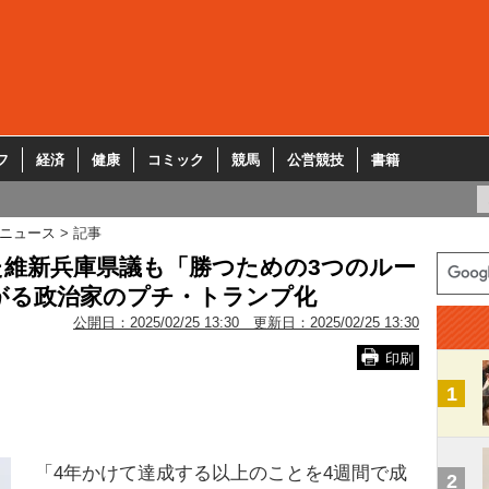
フ
経済
健康
コミック
競馬
公営競技
書籍
ニュース
記事
た維新兵庫県議も「勝つための3つのルー
がる政治家のプチ・トランプ化
公開日：
2025/02/25 13:30
更新日：
2025/02/25 13:30
印刷
1
「4年かけて達成する以上のことを4週間で成
2