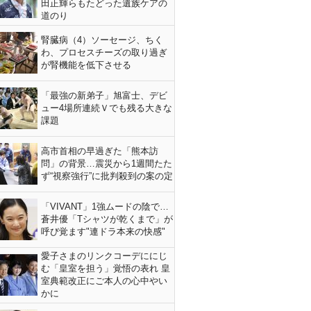
田正輝らもたどった遺族ケアの
道のり
腎臓病（4）ソーセージ、ちく
わ、プロセスチーズの取り過ぎ
が腎機能を低下させる
「最強の新弟子」旭富士、デビ
ュー4場所連続Ｖでも残る大きな
課題
高市首相の早過ぎた「熊本訪
問」の背景…震災から1週間たた
ず“視察強行”に批判殺到の案の定
「VIVANT」1強ムードの陰で…
蒼井優「Tシャツが乾くまで」が
呼び覚ます"連ドラ本来の快感"
愛子さまのリンクコーデににじ
む「皇室を担う」覚悟の表れ 皇
室典範改正にご本人の心中やい
かに