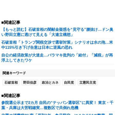
■関連記事
【もっと読む】石破首相の闇献金疑惑を“見守る”腰抜け…ドン臭
い野田立憲に透けて見える「大連立構想」
石破首相「トランプ関税交渉で選挙対策」シナリオは水の泡…米
中115%引き下げ合意は日本に逆風の恐れ
自公の経済政策が大迷走…バラマキ批判の「給付」「減税」が再
浮上してきたワケ
関連キーワード
石破首相
野田佳彦
政治とカネ
自民党
立憲民主党
■関連記事
参院選公示まで2カ月 自民の“テッパン選挙区”に異変！ 東京・千
葉・兵庫は大苦戦確実…複数区で共倒れ危機