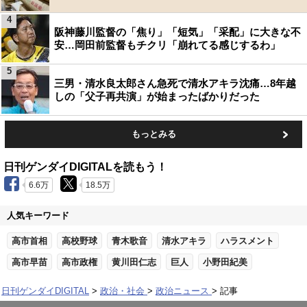
4
阪神藤川監督の「焦り」「短気」「采配」に大きな不
安…岡田前監督もチクリ「崩れてる感じするわ」
5
三男・清水良太郎さん急死で清水アキラ沈痛…8年越
しの「父子再共演」が始まったばかりだった
もっとみる
日刊ゲンダイDIGITALを読もう！
6.6万
18.5万
人気キーワード
高市首相
高校野球
青木歌音
清水アキラ
ハラスメント
高市早苗
高市政権
黄川田仁志
巨人
小野田紀美
日刊ゲンダイDIGITAL
政治・社会
政治ニュース
記事