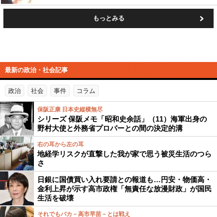
もっとみる
最新の政治・社会記事
政治
社会
事件
コラム
保阪正康 日本史縦横無尽
シリーズ 保阪メモ「昭和史余話」（11）海軍出身の
野村大使と外務省プロパーとの間の決定的溝
右の耳から左の耳
地経学リスクが直撃した我が家で思う被災生活のつら
さ
日銀に国債買い入れ要請との報道も…円安・物価高・
金利上昇が示す高市政権「無責任な放漫財政」が国民
生活を破壊
それでもバカ－高市早苗－とは戦え