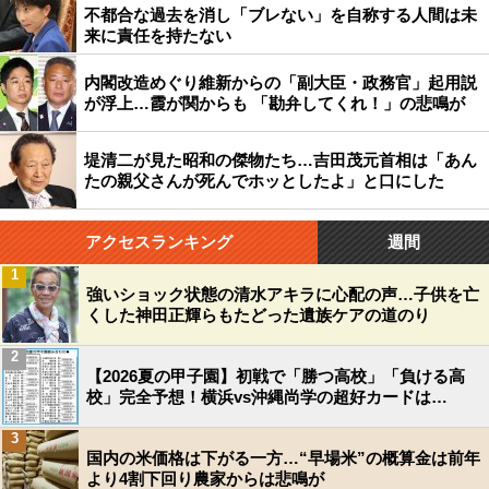
不都合な過去を消し「ブレない」を自称する人間は未
来に責任を持たない
内閣改造めぐり維新からの「副大臣・政務官」起用説
が浮上…霞が関からも 「勘弁してくれ！」の悲鳴が
堤清二が見た昭和の傑物たち…吉田茂元首相は「あん
たの親父さんが死んでホッとしたよ」と口にした
アクセスランキング
週間
1
強いショック状態の清水アキラに心配の声…子供を亡
くした神田正輝らもたどった遺族ケアの道のり
2
【2026夏の甲子園】初戦で「勝つ高校」「負ける高
校」完全予想！横浜vs沖縄尚学の超好カードは…
3
国内の米価格は下がる一方…“早場米”の概算金は前年
より4割下回り農家からは悲鳴が