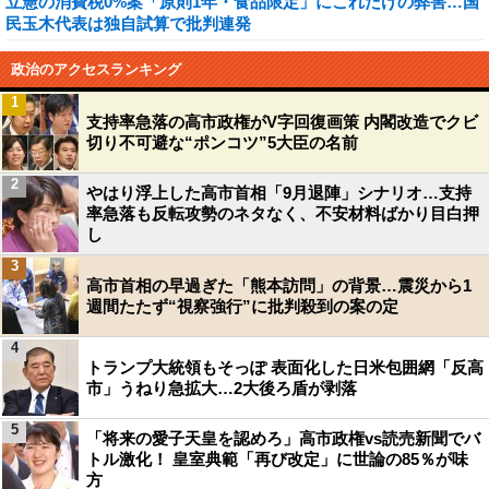
立憲の消費税0%案「原則1年・食品限定」にこれだけの弊害…国
民玉木代表は独自試算で批判連発
政治のアクセスランキング
1
支持率急落の高市政権がV字回復画策 内閣改造でクビ
切り不可避な“ポンコツ”5大臣の名前
2
やはり浮上した高市首相「9月退陣」シナリオ…支持
率急落も反転攻勢のネタなく、不安材料ばかり目白押
し
3
高市首相の早過ぎた「熊本訪問」の背景…震災から1
週間たたず“視察強行”に批判殺到の案の定
4
トランプ大統領もそっぽ 表面化した日米包囲網「反高
市」うねり急拡大…2大後ろ盾が剥落
5
「将来の愛子天皇を認めろ」高市政権vs読売新聞でバ
トル激化！ 皇室典範「再び改定」に世論の85％が味
方