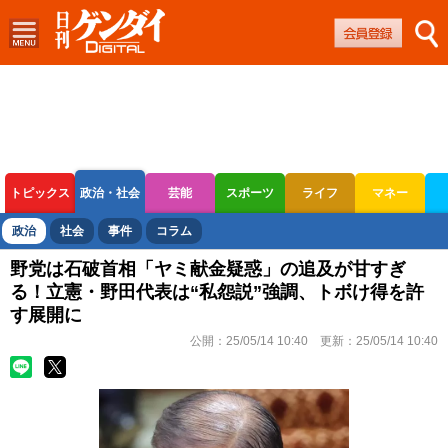
トピックス
政治・社会
芸能
スポーツ
ライフ
マネー
ボートレース
競輪
オートレース
政治
社会
事件
コラム
野党は石破首相「ヤミ献金疑惑」の追及が甘すぎ
る！立憲・野田代表は“私怨説”強調、トボけ得を許
す展開に
公開：
25/05/14 10:40
更新：
25/05/14 10:40