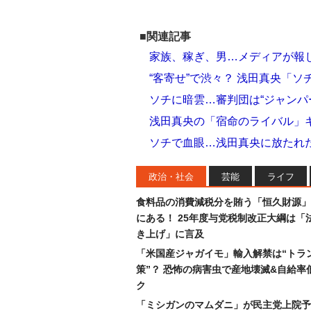
■関連記事
家族、稼ぎ、男…メディアが報じ
“客寄せ”で渋々？ 浅田真央「
ソチに暗雲…審判団は“ジャンパ
浅田真央の「宿命のライバル」
ソチで血眼…浅田真央に放たれ
政治・社会
芸能
ライフ
食料品の消費減税分を賄う「恒久財源」
にある！ 25年度与党税制改正大綱は「
き上げ」に言及
「米国産ジャガイモ」輸入解禁は“トラ
策”？ 恐怖の病害虫で産地壊滅&自給率
ク
「ミシガンのマムダニ」が民主党上院予