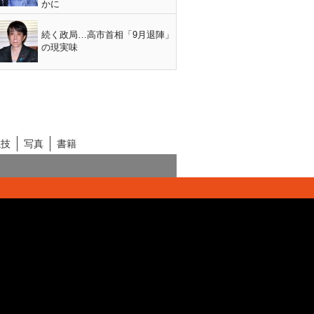
かに
続く政局…高市首相「9月退陣」
の現実味
競技
写真
書籍