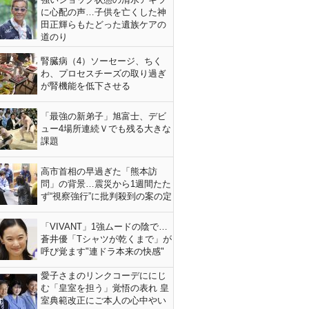
に心配の声…子供を亡くした神
田正輝らもたどった遺族ケアの
道のり
腎臓病（4）ソーセージ、ちく
わ、プロセスチーズの取り過ぎ
が腎機能を低下させる
「最強の新弟子」旭富士、デビ
ュー4場所連続Ｖでも残る大きな
課題
高市首相の早過ぎた「熊本訪
問」の背景…震災から1週間たた
ず“視察強行”に批判殺到の案の定
「VIVANT」1強ムードの陰で…
蒼井優「Tシャツが乾くまで」が
呼び覚ます"連ドラ本来の快感"
愛子さまのリンクコーデににじ
む「皇室を担う」覚悟の表れ 皇
室典範改正にご本人の心中やい