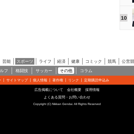
10
芸能
スポーツ
ライフ
経済
健康
コミック
競馬
公営
ルフ
格闘技
サッカー
その他
コラム
ー
サイトマップ
個人情報
著作権
リンク
定期購読申込み
広告掲載について
会社概要
採用情報
よくある質問・お問い合わせ
Copyright (C) Nikkan Gendai. All Rights Reserved