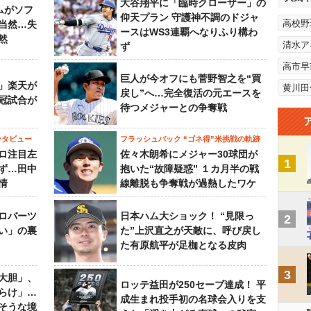
大谷翔平に「臨時クローザー」の
ムがソフ
仰天プラン 守護神不調のドジャ
高校野
当然…失
ースはWS3連覇へなりふり構わ
然
清水ア
ず
高市早
巨人が今オフにも菅野智之を“買
」楽天が
黄川田
戻し”へ…完全復活の元エースを
冠試合が
待つメジャーとの争奪戦
ンタビュー
フラッシュバック “ゴネ得”米挑戦の軌跡
ロ注目左
佐々木朗希にメジャー30球団が
1
ず…田中
抱いた“故障疑惑” １カ月半の戦
情
線離脱も争奪戦が過熱したワケ
ロバーツ
日本ハム大ショック！ “見限っ
2
い」の裏
た”上沢直之が天敵に、呼び戻し
た有原航平が足枷となる皮肉
3
大胆」、
ロッテ益田が250セーブ達成！ 平
らけ」…
成生まれ投手初の名球会入りを支
そうな境