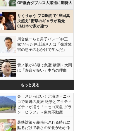
OP混合ダブルス大躍進に期待大
りくりゅう プロ転向で“浅田真
央超え”衝撃のギャラが発覚
CM1本で家が建つ
川合俊一らと男子バレー“御三
家”だった井上謙さんは「発達障
害の息子のおかげで学んだ」
貴ノ浪が43歳で急逝 横綱・大関
は「寿命が短い」本当の理由
もっと見る
楽しさいっぱい！北海道・ニセ
コで避暑の夏旅 絶景とアクティ
ビティが揃う「ニセコ東急 グラ
ン・ヒラフ」～東急不動産
暑熱対策が義務化される時代に
貼るだけで暑さの変化がわかる