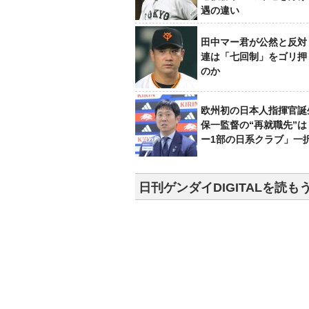
遇の違い
田中マー君が公然と反対
連は「七回制」をゴリ押
のか
欧州初の日本人指揮官誕
保一監督の“再就職先”
ー1部の日系クラブ」一
日刊ゲンダイDIGITALを読も