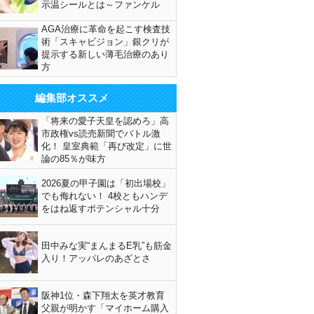
示温シールとは～ファンケル
AGA治療に革命を起こす検査技
術「スキャビジョン」銀クリが
提示する新しい薄毛治療のあり
方
編集部オススメ
「将来の愛子天皇を認めろ」高
市政権vs読売新聞でバトル激
化！ 皇室典範「再び改定」に世
論の85％が味方
2026夏の甲子園は「初出場校」
でも侮れない！ 4校ともハンデ
をはね返すポテンシャル十分
田中みな実“まんまるE乳”も筋金
入り！アッパレのあざとさ
阪神1位・森下翔太を英才教育
父親が明かす「マイホーム購入