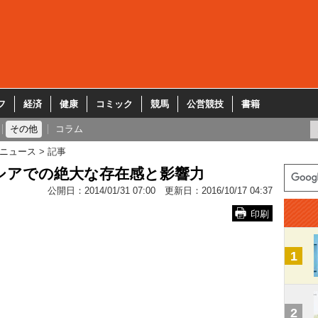
フ
経済
健康
コミック
競馬
公営競技
書籍
その他
コラム
ニュース
記事
ロシアでの絶大な存在感と影響力
公開日：
2014/01/31 07:00
更新日：
2016/10/17 04:37
印刷
1
2