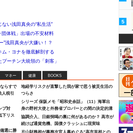
5
ない浅田真央の“私生活”
ソチ団体戦」出場の不安材料
ー”浅田真央が大嫌い！？
キム・ヨナを徹底解剖する
たプーチン大統領の「刺客」
マネー
健康
BOOKS
ならすで
地経学リスクが直撃した我が家で思う被災生活の
法人税引
つらさ
シリーズ 保阪メモ「昭和史余話」（11）海軍出
ンプ対
身の野村大使と外務省プロパーとの間の決定的溝
低下リス
協調介入、日銀恫喝の裏に何があるのか？ 高市が
続けば通貨危機、国債クラッシュに現実味
備選に勝
片山財務相が事務次官人事めぐる“高市首相との