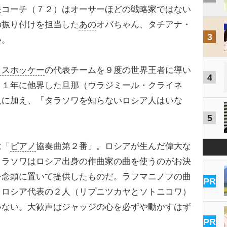
コーチ（７２）はオーサーほどの戦略家ではない
の振り付けを担当した
あの
オバちゃん、タチアナ・
3
い。
イスホッケー
の代表チームを９度の世界王者に導い
4
１１年に他界した旦那（ウラジミール・クライネ
人に加え、「タラソワを知らないロシア人はいな
5
は「
ピアノ
協奏曲第２番」。ロシアが生んだ偉大な
タラソワはロシア出身の作曲家の曲を使うのがお決
を念頭に置いて提供したものだ。ラフマニノフの曲
PR
、ロシア代表の２人（リプニツカヤとソトニコワ）
いない。大歓声はジャッジの心を必ずや動かすはず
PR