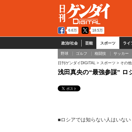
6.6万
18.5万
政治/社会
芸能
スポーツ
ライ
野球
ゴルフ
格闘技
サッカー
日刊ゲンダイDIGITAL
スポーツ
その他
浅田真央の“最強参謀” 
■ロシアでは知らない人はいない