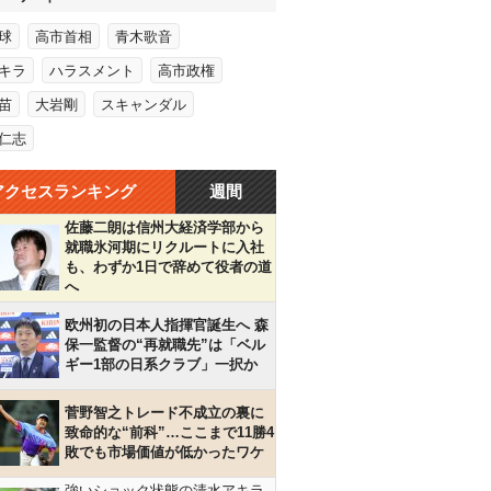
球
高市首相
青木歌音
キラ
ハラスメント
高市政権
苗
大岩剛
スキャンダル
仁志
アクセスランキング
週間
佐藤二朗は信州大経済学部から
就職氷河期にリクルートに入社
も、わずか1日で辞めて役者の道
へ
欧州初の日本人指揮官誕生へ 森
保一監督の“再就職先”は「ベル
ギー1部の日系クラブ」一択か
菅野智之トレード不成立の裏に
致命的な“前科”…ここまで11勝4
敗でも市場価値が低かったワケ
強いショック状態の清水アキラ