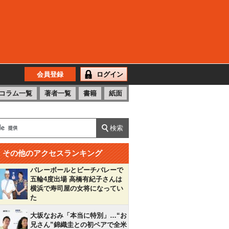
会員登録
ログイン
コラム一覧
著者一覧
書籍
紙面
その他のアクセスランキング
バレーボールとビーチバレーで
五輪4度出場 高橋有紀子さんは
横浜で寿司屋の女将になってい
た
大坂なおみ「本当に特別」…“お
兄さん”錦織圭との初ペアで全米