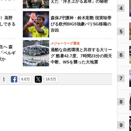
えた「浮き上がる直球」の秘密
4
！ 高野
森保J守護神・鈴木彩艶 現実味帯
しできる
びる欧州BIG5強豪パリSG移籍の
吉凶
5
メジャーリーグ通信
生へ 森
過酷な自然環境と共存する大リー
は「ベルギ
6
グ 酷暑42.7度、7時間23分の雨天
択か
中断、WSを襲った大地震
7
う！
6.6万
18.5万
8
9