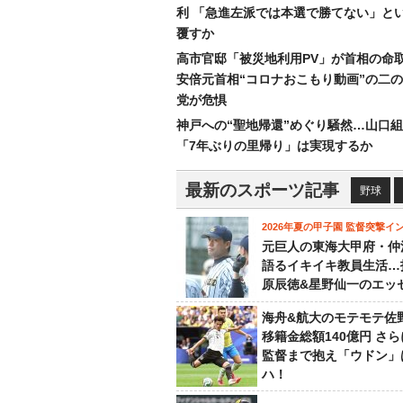
利 「急進左派では本選で勝てない」と
覆すか
高市官邸「被災地利用PV」が首相の命
安倍元首相“コロナおこもり動画”の二
党が危惧
神戸への“聖地帰還”めぐり騒然…山口
「7年ぶりの里帰り」は実現するか
最新のスポーツ記事
野球
2026年夏の甲子園 監督突撃イ
元巨人の東海大甲府・仲
語るイキイキ教員生活…
原辰徳&星野仙一のエッ
海舟&航大のモテモテ佐
移籍金総額140億円 さ
監督まで抱え「ウドン」
ハ！