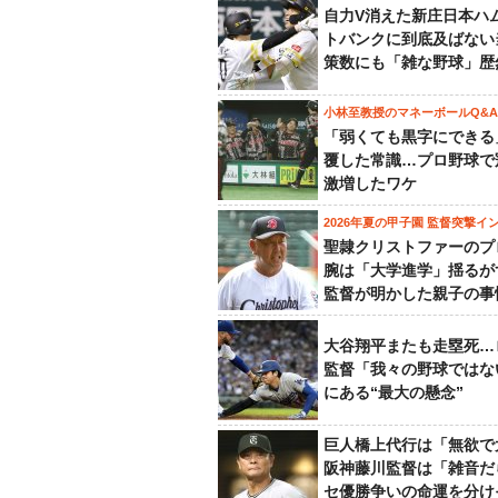
自力V消えた新庄日本ハ
トバンクに到底及ばない
策数にも「雑な野球」歴
小林至教授のマネーボールQ&A
「弱くても黒字にできる
覆した常識…プロ野球で
激増したワケ
2026年夏の甲子園 監督突撃イ
聖隷クリストファーのプ
腕は「大学進学」揺るが
監督が明かした親子の事
大谷翔平またも走塁死…
監督「我々の野球ではな
にある“最大の懸念”
巨人橋上代行は「無欲で
阪神藤川監督は「雑音だ
セ優勝争いの命運を分け