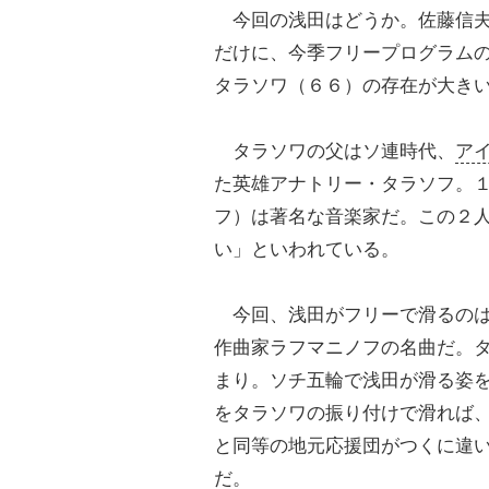
今回の浅田はどうか。佐藤信夫
だけに、今季フリープログラム
タラソワ（６６）の存在が大き
タラソワの父はソ連時代、
ア
た英雄アナトリー・タラソフ。
フ）は著名な音楽家だ。この２
い」といわれている。
今回、浅田がフリーで滑るの
作曲家ラフマニノフの名曲だ。
まり。ソチ五輪で浅田が滑る姿
をタラソワの振り付けで滑れば
と同等の地元応援団がつくに違
だ。