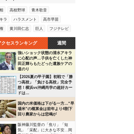
相
高校野球
青木歌音
キラ
ハラスメント
高市早苗
権
黄川田仁志
巨人
フジテレビ
アクセスランキング
週間
強いショック状態の清水アキラ
に心配の声…子供を亡くした神
田正輝らもたどった遺族ケアの
道のり
【2026夏の甲子園】初戦で「勝
つ高校」「負ける高校」完全予
想！横浜vs沖縄尚学の超好カー
ドは…
国内の米価格は下がる一方…“早
場米”の概算金は前年より4割下
回り農家からは悲鳴が
阪神藤川監督の「焦り」「短
気」「采配」に大きな不安…岡