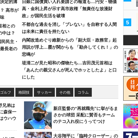
決定的溝
日銀に国債買い入れ要請との報道も…円安・物価
高・金利上昇が示す高市政権「無責任な放漫財
？ 高市が
政」が国民生活を破壊
味
5
不都合な過去を消し「ブレない」を自称する人間
首相との
は未来に責任を持たない
の中は？
内閣改造めぐり維新からの「副大臣・政務官」起
国民民主・
用説が浮上…霞が関からも 「勘弁してくれ！」の
最長老の
悲鳴が
堤清二が見た昭和の傑物たち…吉田茂元首相は
「あんたの親父さんが死んでホッとしたよ」と口
にした
ゴルフ
格闘技
サッカー
その他
コラム
野兄弟は
新庄監督の“再就職先”に挙がるま
らに森保一
さかの球団 采配に賛否もチーム
はウハウ
のテコ入れ役にうってつけ
大谷翔平に「臨時クローザー」の