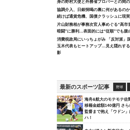
身の野村大使と外務省プロパーとの間の
協調介入、日銀恫喝の裏に何があるのか
続けば通貨危機、国債クラッシュに現実
片山財務相が事務次官人事めぐる“高市
暗闘”に勝利…表面的には“従順”でも腹
消費税政局にいっちょがみ 「反対派」
玉木代表もヒートアップ…見え隠れする
影
最新のスポーツ記事
野球
海舟&航大のモテモテ佐
移籍金総額140億円 さ
監督まで抱え「ウドン」
ハ！