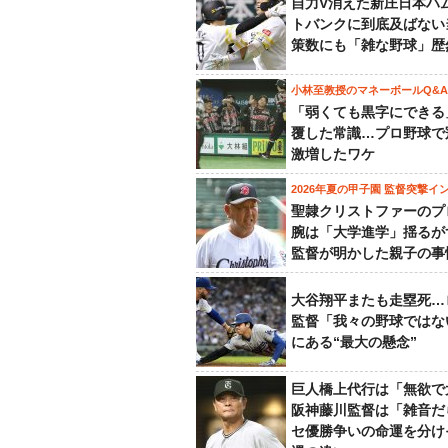
自力V消えた新庄日本ハ
トバンクに到底及ばない
策数にも「雑な野球」歴
小林至教授のマネーボールQ&A
「弱くても黒字にできる
覆した常識…プロ野球で
激増したワケ
2026年夏の甲子園 監督突撃イ
聖隷クリストファーのプ
腕は「大学進学」揺るが
監督が明かした親子の事
大谷翔平またも走塁死…
監督「我々の野球ではな
にある“最大の懸念”
巨人橋上代行は「無欲で
阪神藤川監督は「雑音だ
セ優勝争いの命運を分け