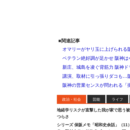
■関連記事
オマリーがヤリ玉に上げられる
ベテラン絶好調が足かせ 阪神
新庄、城島を凌ぐ背筋力 阪神
講演、取材に引っ張りダコも…
阪神の営業センスが問われる「
政治・社会
芸能
ライフ
地経学リスクが直撃した我が家で思う被
つらさ
シリーズ 保阪メモ「昭和史余話」（11