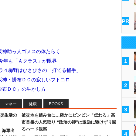
PR
阪神助っ人ゴメスの体たらく
1
は今年も「Ａクラス」が限界
ドラ４梅野はひさびさの「打てる捕手」
阪神・掛布ＤＣの寂しいフトコロ
2
掛布ＤＣ」の生かし方
マネー
健康
BOOKS
3
災生活の
被災地を踏み台に…確かにビンビン「伝わる」高
市首相の人気取り “政治の師”は激励に駆けずり回
るハード視察
）海軍出
4