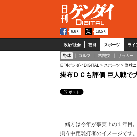
6.6万
18.5万
政治/社会
芸能
スポーツ
ライ
野球
ゴルフ
格闘技
サッカー
日刊ゲンダイDIGITAL
スポーツ
野球ニ
掛布ＤＣも評価 巨人戦で
「緒方は今年が事実上の１年目
揃う中距離打者のイメージです