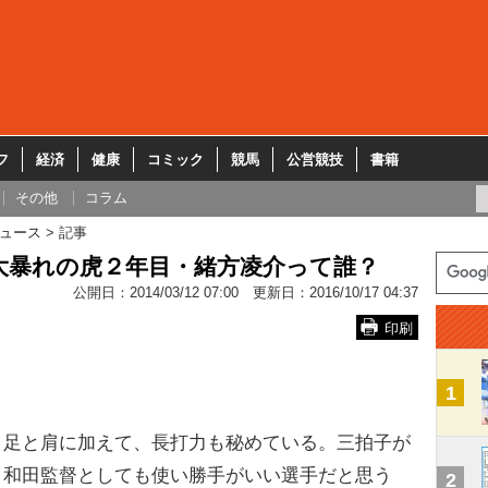
フ
経済
健康
コミック
競馬
公営競技
書籍
その他
コラム
ュース
記事
大暴れの虎２年目・緒方凌介って誰？
公開日：
2014/03/12 07:00
更新日：
2016/10/17 04:37
印刷
1
。足と肩に加えて、長打力も秘めている。三拍子が
。和田監督としても使い勝手がいい選手だと思う
2