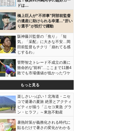
想！横浜vs沖縄尚学の超好カー
ドは…
橋上巨人が“不祥事”阿部前監督
の遺産に助けられる幸運…“肝い
り選手”が投打で躍動
阪神藤川監督の「焦り」「短
気」「采配」に大きな不安…岡
田前監督もチクリ「崩れてる感
じするわ」
菅野智之トレード不成立の裏に
致命的な“前科”…ここまで11勝4
敗でも市場価値が低かったワケ
もっと見る
楽しさいっぱい！北海道・ニセ
コで避暑の夏旅 絶景とアクティ
ビティが揃う「ニセコ東急 グラ
ン・ヒラフ」～東急不動産
暑熱対策が義務化される時代に
貼るだけで暑さの変化がわかる