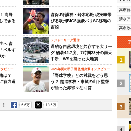
高市首
！ 高野
森保J守護神・鈴木彩艶 現実味帯
清水ア
しできる
びる欧州BIG5強豪パリSG移籍の
吉凶
高市政
メジャーリーグ通信
生へ 森
過酷な自然環境と共存する大リー
は「ベルギ
グ 酷暑42.7度、7時間23分の雨天
択か
中断、WSを襲った大地震
1
ンタビュー
2026年夏の甲子園 監督突撃インタビュー
路は？
「野球学校」との対戦をどう思
に有力選
う？ 超進学校・東筑の山下監督
2
が語った赤裸々な回答
う！
6.6万
18.5万
3
4