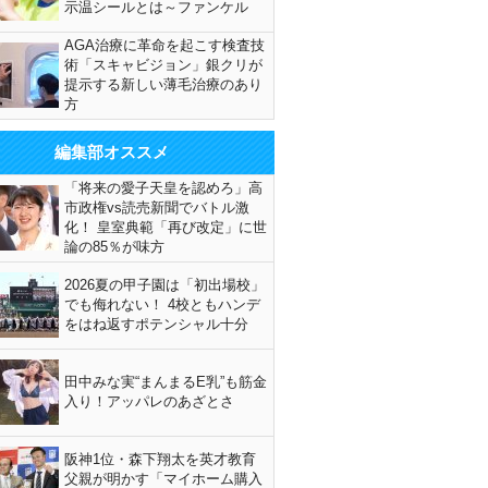
示温シールとは～ファンケル
AGA治療に革命を起こす検査技
術「スキャビジョン」銀クリが
提示する新しい薄毛治療のあり
方
編集部オススメ
「将来の愛子天皇を認めろ」高
市政権vs読売新聞でバトル激
化！ 皇室典範「再び改定」に世
論の85％が味方
2026夏の甲子園は「初出場校」
でも侮れない！ 4校ともハンデ
をはね返すポテンシャル十分
田中みな実“まんまるE乳”も筋金
入り！アッパレのあざとさ
阪神1位・森下翔太を英才教育
父親が明かす「マイホーム購入