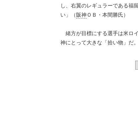
し、右翼のレギュラーである福
い」（
阪神
ＯＢ・本間勝氏）
緒方が目標にする選手は米ロイ
神にとって大きな「拾い物」だ