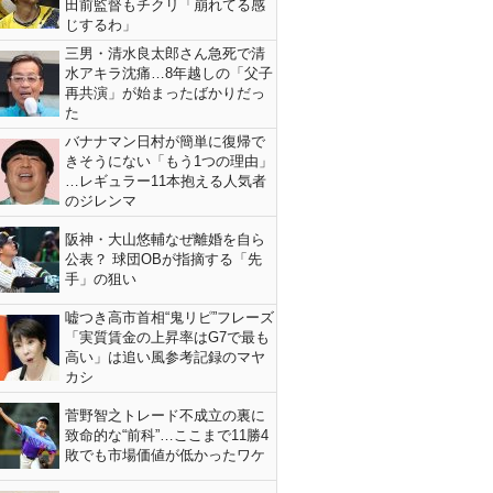
田前監督もチクリ「崩れてる感
じするわ」
三男・清水良太郎さん急死で清
水アキラ沈痛…8年越しの「父子
再共演」が始まったばかりだっ
た
バナナマン日村が簡単に復帰で
きそうにない「もう1つの理由」
…レギュラー11本抱える人気者
のジレンマ
阪神・大山悠輔なぜ離婚を自ら
公表？ 球団OBが指摘する「先
手」の狙い
嘘つき高市首相“鬼リピ”フレーズ
「実質賃金の上昇率はG7で最も
高い」は追い風参考記録のマヤ
カシ
菅野智之トレード不成立の裏に
致命的な“前科”…ここまで11勝4
敗でも市場価値が低かったワケ