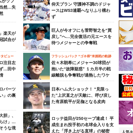
ムがソフ
仰天プラン 守護神不調のドジャ
当然…失
ースはWS3連覇へなりふり構わ
然
ず
巨人が今オフにも菅野智之を“買
」楽天が
戻し”へ…完全復活の元エースを
冠試合が
待つメジャーとの争奪戦
ンタビュー
フラッシュバック “ゴネ得”米挑戦の軌跡
ロ注目左
佐々木朗希にメジャー30球団が
ず…田中
抱いた“故障疑惑” １カ月半の戦
情
線離脱も争奪戦が過熱したワケ
ロバーツ
日本ハム大ショック！ “見限っ
い」の裏
た”上沢直之が天敵に、呼び戻し
た有原航平が足枷となる皮肉
大胆」、
ロッテ益田が250セーブ達成！ 平
らけ」…
成生まれ投手初の名球会入りを支
そうな境
えた「浮き上がる直球」の秘密
人気