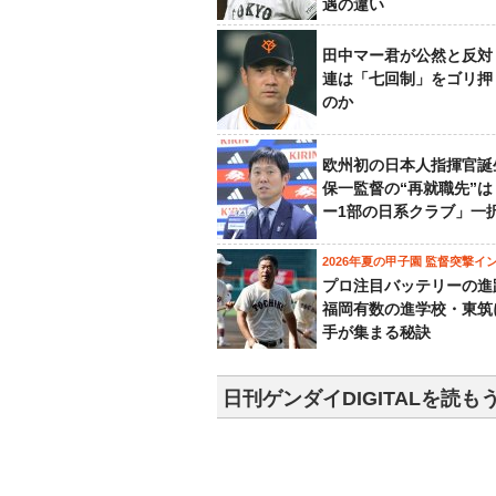
遇の違い
田中マー君が公然と反対
連は「七回制」をゴリ押
のか
欧州初の日本人指揮官誕
保一監督の“再就職先”
ー1部の日系クラブ」一
2026年夏の甲子園 監督突撃イ
プロ注目バッテリーの進
福岡有数の進学校・東筑
手が集まる秘訣
日刊ゲンダイDIGITALを読も