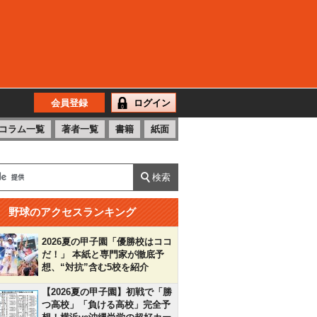
会員登録
ログイン
コラム一覧
著者一覧
書籍
紙面
野球のアクセスランキング
2026夏の甲子園「優勝校はココ
だ！」 本紙と専門家が徹底予
想、“対抗”含む5校を紹介
【2026夏の甲子園】初戦で「勝
つ高校」「負ける高校」完全予