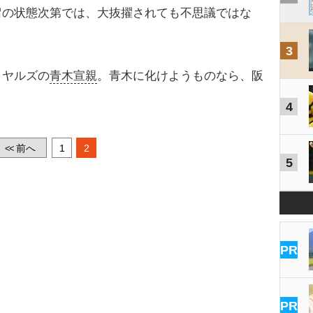
留の状態次第では、大抜擢されても不思議ではな
3
ヤルズの
青木宣親
。青木に化けようものなら、阪
。
4
前へ
1
2
<<
5
PR
PR