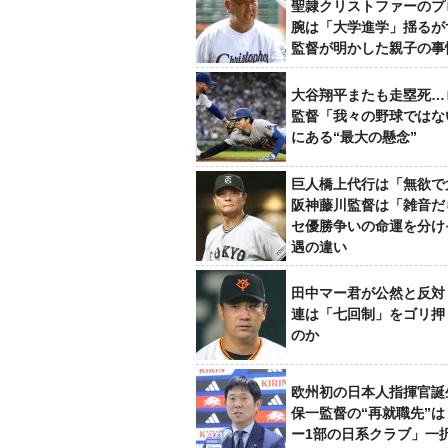
聖隷クリストファーのプ
腕は「大学進学」揺るが
監督が明かした親子の事
大谷翔平またも走塁死…
監督「我々の野球ではな
にある“最大の懸念”
巨人橋上代行は「無欲で
阪神藤川監督は「雑音だ
セ優勝争いの命運を分け
遇の違い
田中マー君が公然と反対
連は「七回制」をゴリ押
のか
欧州初の日本人指揮官誕
保一監督の“再就職先”
ー1部の日系クラブ」一