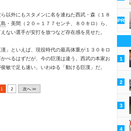
ら以外にもスタメンに名を連ねた西武・森（１８
PR
広島
・美間（２０＝１７７センチ、８０キロ）ら、
言えない選手が安打を放つなど存在感を見せた。
漢」といえば、現役時代の最高体重が１３０キロ
浮かべるはずだが、今の巨漢は違う。西武の本家お
1
が俊敏で足も速い。いわゆる「動ける巨漢」だ。
2
1
2
次へ
>>
3
4