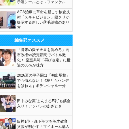
示温シールとは～ファンケル
AGA治療に革命を起こす検査技
術「スキャビジョン」銀クリが
提示する新しい薄毛治療のあり
方
編集部オススメ
「将来の愛子天皇を認めろ」高
市政権vs読売新聞でバトル激
化！ 皇室典範「再び改定」に世
論の85％が味方
2026夏の甲子園は「初出場校」
でも侮れない！ 4校ともハンデ
をはね返すポテンシャル十分
田中みな実“まんまるE乳”も筋金
入り！アッパレのあざとさ
阪神1位・森下翔太を英才教育
父親が明かす「マイホーム購入