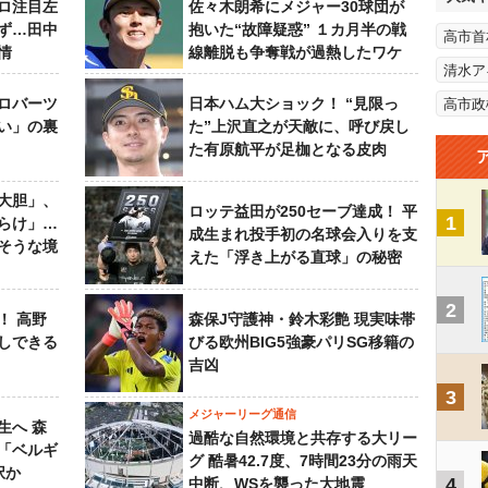
ロ注目左
佐々木朗希にメジャー30球団が
ず…田中
抱いた“故障疑惑” １カ月半の戦
高市首
情
線離脱も争奪戦が過熱したワケ
清水ア
ロバーツ
日本ハム大ショック！ “見限っ
高市政
い」の裏
た”上沢直之が天敵に、呼び戻し
た有原航平が足枷となる皮肉
大胆」、
ロッテ益田が250セーブ達成！ 平
1
らけ」…
成生まれ投手初の名球会入りを支
そうな境
えた「浮き上がる直球」の秘密
2
！ 高野
森保J守護神・鈴木彩艶 現実味帯
しできる
びる欧州BIG5強豪パリSG移籍の
吉凶
3
メジャーリーグ通信
生へ 森
過酷な自然環境と共存する大リー
は「ベルギ
グ 酷暑42.7度、7時間23分の雨天
択か
4
中断、WSを襲った大地震