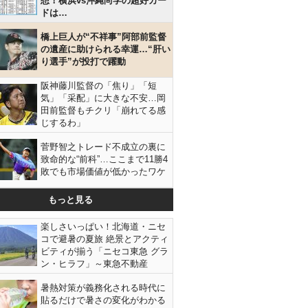
想！横浜vs沖縄尚学の超好カー
ドは…
橋上巨人が“不祥事”阿部前監督
の遺産に助けられる幸運…“肝い
り選手”が投打で躍動
阪神藤川監督の「焦り」「短
気」「采配」に大きな不安…岡
田前監督もチクリ「崩れてる感
じするわ」
菅野智之トレード不成立の裏に
致命的な“前科”…ここまで11勝4
敗でも市場価値が低かったワケ
もっと見る
楽しさいっぱい！北海道・ニセ
コで避暑の夏旅 絶景とアクティ
ビティが揃う「ニセコ東急 グラ
ン・ヒラフ」～東急不動産
暑熱対策が義務化される時代に
貼るだけで暑さの変化がわかる