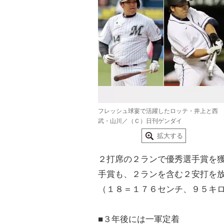
フレッシュ球宴で活躍したロッテ・井上と西
武・山川／（Ｃ）日刊ゲンダイ
拡大する
２打席の２ランで優秀選手賞を
手賞も、２ランを含む２安打を
（１８＝１７６センチ、９５キ
■３年後には一軍定着