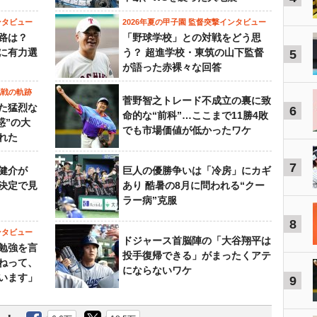
ンタビュー
2026年夏の甲子園 監督突撃インタビュー
路は？
「野球学校」との対戦をどう思
に有力選
う？ 超進学校・東筑の山下監督
5
が語った赤裸々な回答
挑戦の軌跡
菅野智之トレード不成立の裏に致
た猛烈な
6
命的な“前科”…ここまで11勝4敗
惑”の大
でも市場価値が低かったワケ
れた
7
健介が
巨人の優勝争いは「冷房」にカギ
決定で見
あり 酷暑の8月に問われる“クー
ラー病”克服
8
ンタビュー
ドジャース首脳陣の「大谷翔平は
勉強を言
投手復帰できる」がまったくアテ
ねって、
にならないワケ
います」
9