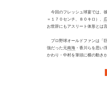
今回のフレッシュ球宴では、彼
＝１７０センチ、８０キロ）、
お世辞にもアスリート体形とは
プロ野球オールドファンは「巨
強だった元
南海
・香川らを思い
かわり・中村を筆頭に横の動き