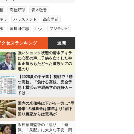
相
高校野球
青木歌音
キラ
ハラスメント
高市早苗
権
黄川田仁志
巨人
フジテレビ
アクセスランキング
週間
強いショック状態の清水アキラ
に心配の声…子供を亡くした神
田正輝らもたどった遺族ケアの
道のり
【2026夏の甲子園】初戦で「勝
つ高校」「負ける高校」完全予
想！横浜vs沖縄尚学の超好カー
ドは…
国内の米価格は下がる一方…“早
場米”の概算金は前年より4割下
回り農家からは悲鳴が
阪神藤川監督の「焦り」「短
気」「采配」に大きな不安…岡