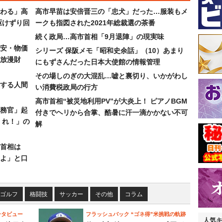
わる」高
高市早苗は安倍晋三の「忠犬」だった…服装もメ
駆けずり回
ークも指図された2021年総裁選の茶番
続く政局…高市首相「9月退陣」の現実味
安・物価
シリーズ 保阪メモ「昭和史余話」（10）あまり
放漫財
にもずさんだった日本大使館の情報管理
その場しのぎの大混乱…嘘と裏切り、いかがわし
する人間
い消費税政局の行方
高市首相“被災地利用PV”が大炎上！ ピアノBGM
務官」起
付きでヘリから合掌、酷暑に汗一滴かかない不可
くれ！」の
解
首相は
よ」と口
ゴルフ
格闘技
サッカー
その他
コラム
ンタビュー
フラッシュバック “ゴネ得”米挑戦の軌跡
人気