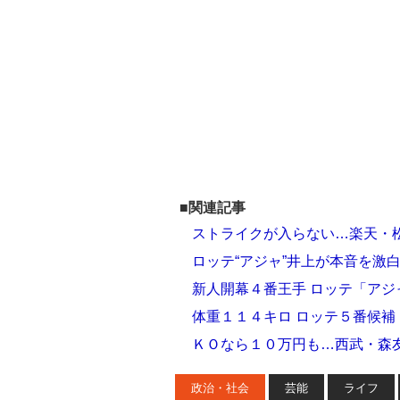
■関連記事
ストライクが入らない…楽天・
ロッテ“アジャ”井上が本音を激
新人開幕４番王手 ロッテ「アジ
体重１１４キロ ロッテ５番候
ＫＯなら１０万円も…西武・森
政治・社会
芸能
ライフ