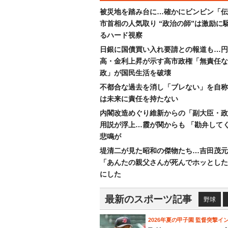
被災地を踏み台に…確かにビンビン「伝
市首相の人気取り “政治の師”は激励に
るハード視察
日銀に国債買い入れ要請との報道も…円
高・金利上昇が示す高市政権「無責任な
政」が国民生活を破壊
不都合な過去を消し「ブレない」を自称
は未来に責任を持たない
内閣改造めぐり維新からの「副大臣・政
用説が浮上…霞が関からも 「勘弁して
悲鳴が
堤清二が見た昭和の傑物たち…吉田茂元
「あんたの親父さんが死んでホッとした
にした
最新のスポーツ記事
野球
2026年夏の甲子園 監督突撃イ