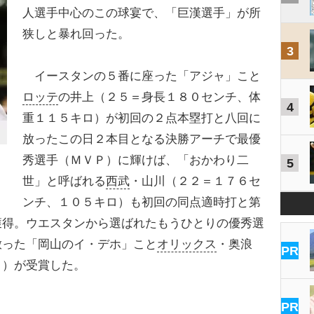
人選手中心のこの球宴で、「巨漢選手」が所
狭しと暴れ回った。
3
イースタンの５番に座った「アジャ」こと
ロッテ
の井上（２５＝身長１８０センチ、体
4
重１１５キロ）が初回の２点本塁打と八回に
放ったこの日２本目となる決勝アーチで最優
秀選手（ＭＶＰ）に輝けば、「おかわり二
5
世」と呼ばれる
西武
・山川（２２＝１７６セ
ンチ、１０５キロ）も初回の同点適時打と第
獲得。ウエスタンから選ばれたもうひとりの優秀選
放った「岡山のイ・デホ」こと
オリックス
・奥浪
PR
ロ）が受賞した。
PR