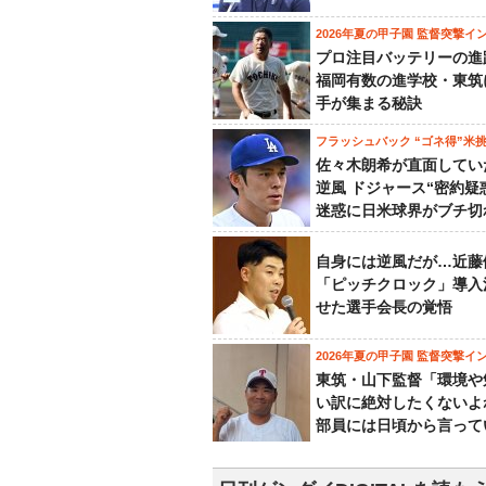
2026年夏の甲子園 監督突撃イ
プロ注目バッテリーの進
福岡有数の進学校・東筑
手が集まる秘訣
フラッシュバック “ゴネ得”米
佐々木朗希が直面してい
逆風 ドジャース“密約疑
迷惑に日米球界がブチ切
自身には逆風だが…近藤
「ピッチクロック」導入
せた選手会長の覚悟
2026年夏の甲子園 監督突撃イ
東筑・山下監督「環境や
い訳に絶対したくないよ
部員には日頃から言って