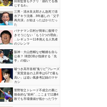
田前監督もチクリ「崩れてる感
じするわ」
三男・清水良太郎さん急死で清
水アキラ沈痛…8年越しの「父子
再共演」が始まったばかりだっ
た
バナナマン日村が簡単に復帰で
きそうにない「もう1つの理由」
…レギュラー11本抱える人気者
のジレンマ
阪神・大山悠輔なぜ離婚を自ら
公表？ 球団OBが指摘する「先
手」の狙い
嘘つき高市首相“鬼リピ”フレーズ
「実質賃金の上昇率はG7で最も
高い」は追い風参考記録のマヤ
カシ
菅野智之トレード不成立の裏に
致命的な“前科”…ここまで11勝4
敗でも市場価値が低かったワケ