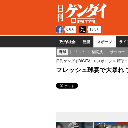
6.6万
18.5万
政治/社会
芸能
スポーツ
ライ
野球
ゴルフ
格闘技
サッカー
日刊ゲンダイDIGITAL
スポーツ
野球ニ
フレッシュ球宴で大暴れ 