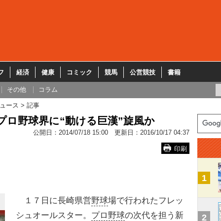
フ
経済
健康
コミック
競馬
公営競技
書籍
その他
コラム
ュース
記事
プロ野球界に“動ける巨漢”旋風か
公開日：
2014/07/18 15:00
更新日：
2016/10/17 04:37
印刷
1
１７日に長崎県営
野球
場で行われたフレッ
シュオールスター。
プロ野球
の次代を担う新
2