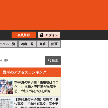
会員登録
ログイン
コラム一覧
著者一覧
書籍
紙面
野球のアクセスランキング
2026夏の甲子園「優勝校はココ
だ！」 本紙と専門家が徹底予
想、“対抗”含む5校を紹介
【2026夏の甲子園】初戦で「勝
つ高校」「負ける高校」完全予