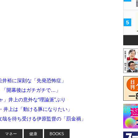
5
松井裕に深刻な「先発恐怖症」
白 「開幕後はガチガチで…」
ャ」井上の意外な“理論派”ぶり
補・井上は「動ける豚になりたい」
友哉を待ち受ける伊原監督の「罰金禍」
マネー
健康
BOOKS