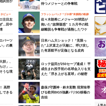
冠試合が
待つメジャーとの争奪戦
ンタビュー
フラッシュバック “ゴネ得”米挑戦の軌跡
ロ注目左
佐々木朗希にメジャー30球団が
ず…田中
抱いた“故障疑惑” １カ月半の戦
情
線離脱も争奪戦が過熱したワケ
ロバーツ
日本ハム大ショック！ “見限っ
い」の裏
た”上沢直之が天敵に、呼び戻し
た有原航平が足枷となる皮肉
大胆」、
ロッテ益田が250セーブ達成！ 平
らけ」…
成生まれ投手初の名球会入りを支
そうな境
えた「浮き上がる直球」の秘密
！ 高野
森保J守護神・鈴木彩艶 現実味帯
しできる
びる欧州BIG5強豪パリSG移籍の
吉凶
人気