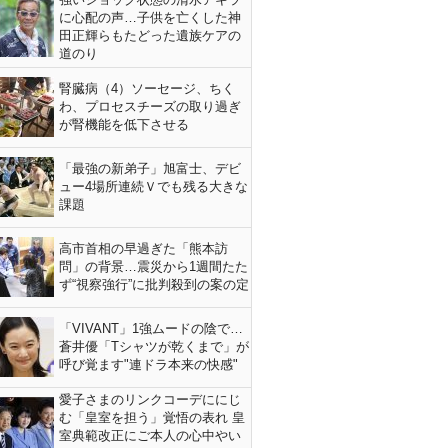
に心配の声…子供を亡くした神
田正輝らもたどった遺族ケアの
道のり
腎臓病（4）ソーセージ、ちく
わ、プロセスチーズの取り過ぎ
が腎機能を低下させる
「最強の新弟子」旭富士、デビ
ュー4場所連続Ｖでも残る大きな
課題
高市首相の早過ぎた「熊本訪
問」の背景…震災から1週間たた
ず“視察強行”に批判殺到の案の定
「VIVANT」1強ムードの陰で…
蒼井優「Tシャツが乾くまで」が
呼び覚ます"連ドラ本来の快感"
愛子さまのリンクコーデににじ
む「皇室を担う」覚悟の表れ 皇
室典範改正にご本人の心中やい