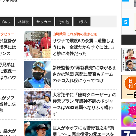
5
ゴルフ
格闘技
サッカー
その他
コラム
ンタビュー
山﨑武司 これが俺の生きる道
沢監督が
サウナで震度6の余震…避難しよ
指導には
うにも「全裸だからすぐには…」
センス
と妙に冷静だった
野兄弟は
新庄監督の“再就職先”に挙がるま
らに森保一
さかの球団 采配に賛否もチーム
はウハウ
のテコ入れ役にうってつけ
大谷翔平に「臨時クローザー」の
ムがソフ
仰天プラン 守護神不調のドジャ
当然…失
ースはWS3連覇へなりふり構わ
然
ず
巨人が今オフにも菅野智之を“買
」楽天が
戻し”へ…完全復活の元エースを