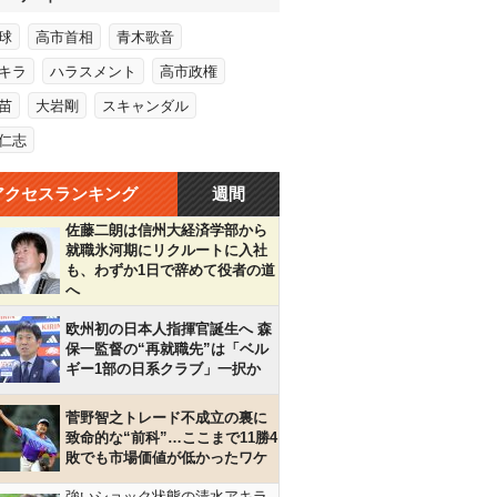
球
高市首相
青木歌音
キラ
ハラスメント
高市政権
苗
大岩剛
スキャンダル
仁志
アクセスランキング
週間
佐藤二朗は信州大経済学部から
就職氷河期にリクルートに入社
も、わずか1日で辞めて役者の道
へ
欧州初の日本人指揮官誕生へ 森
保一監督の“再就職先”は「ベル
ギー1部の日系クラブ」一択か
菅野智之トレード不成立の裏に
致命的な“前科”…ここまで11勝4
敗でも市場価値が低かったワケ
強いショック状態の清水アキラ