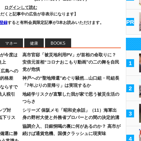
ログインして読む
ただくと記事中の広告が非表示になります】
PR
登録
すると有料会員限定記事が3本お読みいただけます。
マネー
健康
BOOKS
が今度は
高市官邸「被災地利用PV」が首相の命取りに？
炎上
安倍元首相“コロナおこもり動画”の二の舞を自民
1
党が危惧
「広島への
的格差
神戸への“聖地帰還”めぐり騒然…山口組・司組長
「7年ぶりの里帰り」は実現するか
ならすで
2
法人税引
地経学リスクが直撃した我が家で思う被災生活の
つらさ
ンプ対
シリーズ 保阪メモ「昭和史余話」（11）海軍出
3
低下リス
身の野村大使と外務省プロパーとの間の決定的溝
協調介入、日銀恫喝の裏に何があるのか？ 高市が
備選に勝
続けば通貨危機、国債クラッシュに現実味
4
いう常識を