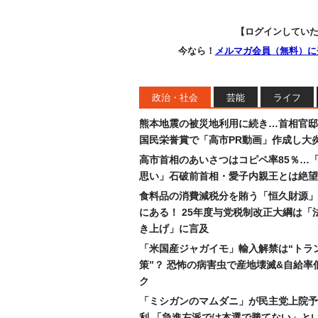
【ログインしてい
今なら！
メルマガ会員（無料）に
政治・社会
芸能
ライフ
熊本地震の被災地利用に続き…首相官邸
国民栄誉賞で「高市PR動画」作成し大
高市首相のあいさつはコピペ率85％…
思い」石破前首相・愛子内親王とは絶望
食料品の消費減税分を賄う「恒久財源」
にある！ 25年度与党税制改正大綱は「
き上げ」に言及
「米国産ジャガイモ」輸入解禁は“トラ
策”？ 恐怖の病害虫で産地壊滅&自給率
ク
「ミシガンのマムダニ」が民主党上院予
利 「急進左派では本選で勝てない」と