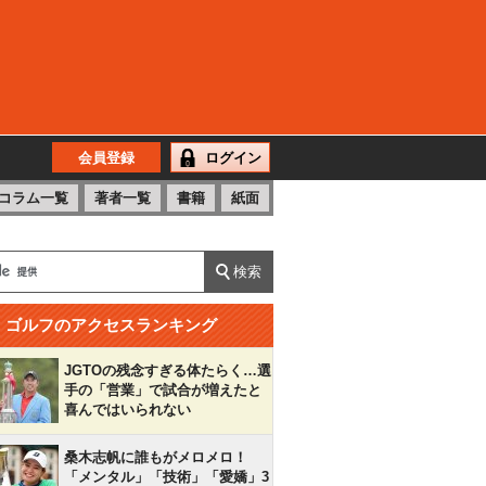
会員登録
ログイン
コラム一覧
著者一覧
書籍
紙面
ゴルフのアクセスランキング
JGTOの残念すぎる体たらく…選
手の「営業」で試合が増えたと
喜んではいられない
桑木志帆に誰もがメロメロ！
「メンタル」「技術」「愛嬌」3