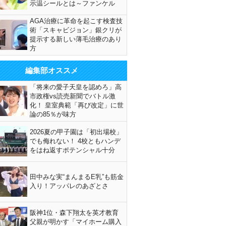
示温シールとは～ファンケル
AGA治療に革命を起こす検査技
術「スキャビジョン」銀クリが
提示する新しい薄毛治療のあり
方
編集部オススメ
「将来の愛子天皇を認めろ」高
市政権vs読売新聞でバトル激
化！ 皇室典範「再び改定」に世
論の85％が味方
2026夏の甲子園は「初出場校」
でも侮れない！ 4校ともハンデ
をはね返すポテンシャル十分
田中みな実“まんまるE乳”も筋金
入り！アッパレのあざとさ
阪神1位・森下翔太を英才教育
父親が明かす「マイホーム購入