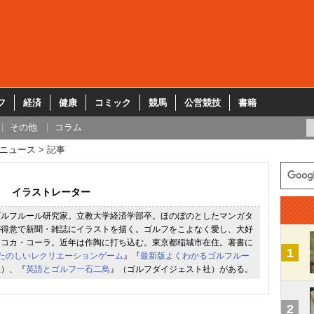
フ
経済
健康
コミック
競馬
公営競技
書籍
その他
コラム
ニュース
記事
イラストレーター
ゴルフルール研究家。立教大学経済学部卒。ほのぼのとしたマンガタ
が得意で新聞・雑誌にイラストを描く。ゴルフをこよなく愛し、大好
とコカ・コーラ。近年は作陶に打ち込む。東京都稲城市在住。著書に
1
ばんたのしいレクリエーションゲーム
』『
最新版よくわかるゴルフルー
社）、『
英語とゴルフ一石二鳥
』（ゴルフダイジェスト社）がある。
2