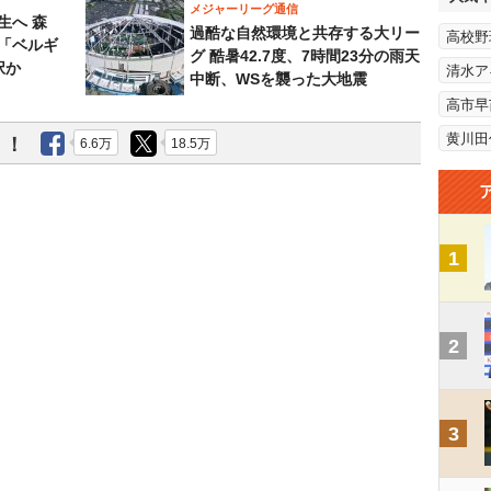
メジャーリーグ通信
生へ 森
過酷な自然環境と共存する大リー
高校野
は「ベルギ
グ 酷暑42.7度、7時間23分の雨天
択か
清水ア
中断、WSを襲った大地震
高市早
黄川田
う！
6.6万
18.5万
1
2
3