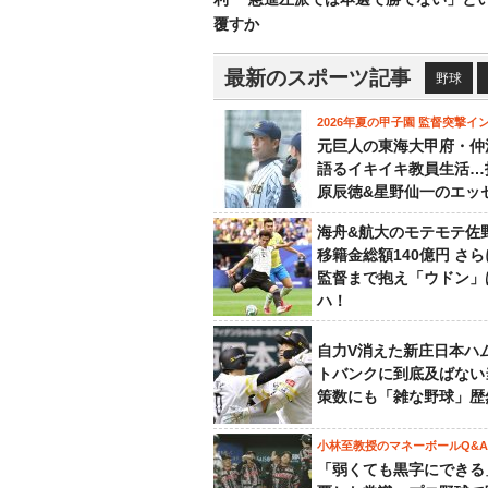
覆すか
最新のスポーツ記事
野球
2026年夏の甲子園 監督突撃イ
元巨人の東海大甲府・仲
語るイキイキ教員生活…
原辰徳&星野仙一のエッ
海舟&航大のモテモテ佐
移籍金総額140億円 さ
監督まで抱え「ウドン」
ハ！
自力V消えた新庄日本ハ
トバンクに到底及ばない
策数にも「雑な野球」歴
小林至教授のマネーボールQ&A
「弱くても黒字にできる