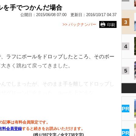
ルを手でつかんだ場合
公開日：
2015/06/08 07:00
更新日：
2016/10/17 04:37
3
>> バックナンバー
印刷
4
、ラフにボールをドロップしたところ、そのボー
て大きく跳ねて戻ってきました。
5
んでしまったが、そのまま手を離してドロップし
ーザグリーンに止まった。ルール上どうな…
PR
の記事は有料会員限定です。
有料会員登録
すると続きをお読みいただけます。
PR
(残り597文字／全文738文字)