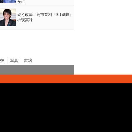
かに
続く政局…高市首相「9月退陣」
の現実味
競技
写真
書籍