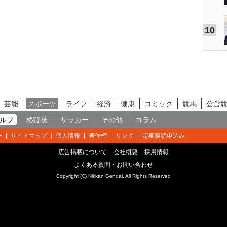
10
芸能
スポーツ
ライフ
経済
健康
コミック
競馬
公営
ルフ
格闘技
サッカー
その他
コラム
ー
サイトマップ
個人情報
著作権
リンク
定期購読申込み
広告掲載について
会社概要
採用情報
よくある質問・お問い合わせ
Copyright (C) Nikkan Gendai. All Rights Reserved