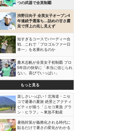
つの武器で全英制覇
渋野日向子 全英女子オープン4
年連続予選落ち…詰めの甘さ露
呈で浮上の兆し見えず
短すぎるコースでバーディー合
戦…これで「プロゴルファー日
本一」を名乗れるのか
桑木志帆が全英女子初制覇 プロ
5年目の快挙に「本当に信じられ
ない。喜びでいっぱい」
もっと見る
楽しさいっぱい！北海道・ニセ
コで避暑の夏旅 絶景とアクティ
ビティが揃う「ニセコ東急 グラ
ン・ヒラフ」～東急不動産
暑熱対策が義務化される時代に
貼るだけで暑さの変化がわかる