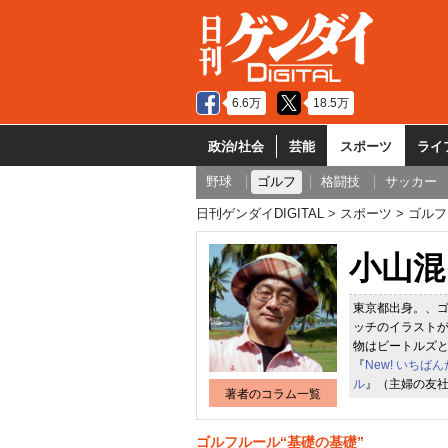
6.6万
18.5万
政治/社会
芸能
スポーツ
ライ
野球
ゴルフ
格闘技
サッカー
日刊ゲンダイDIGITAL
スポーツ
ゴルフ
小山混
東京都出身。、
ッチのイラスト
物はビートルズ
『
New! いち
ル
』（主婦の友
著者のコラム一覧
ゴルフルール“基礎の基礎”