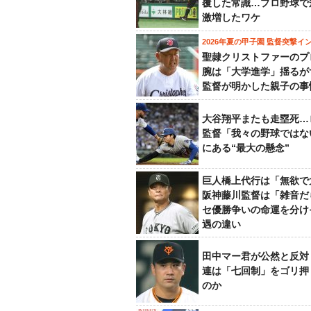
覆した常識…プロ野球で
激増したワケ
2026年夏の甲子園 監督突撃イ
聖隷クリストファーのプ
腕は「大学進学」揺るが
監督が明かした親子の事
大谷翔平またも走塁死…
監督「我々の野球ではな
にある“最大の懸念”
巨人橋上代行は「無欲で
阪神藤川監督は「雑音だ
セ優勝争いの命運を分け
遇の違い
田中マー君が公然と反対
連は「七回制」をゴリ押
のか