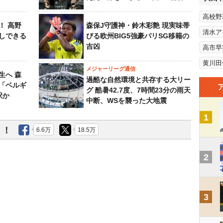
高校野
！ 高野
森保J守護神・鈴木彩艶 現実味帯
清水ア
しできる
びる欧州BIG5強豪パリSG移籍の
吉凶
高市早
黄川田
メジャーリーグ通信
生へ 森
過酷な自然環境と共存する大リー
は「ベルギ
グ 酷暑42.7度、7時間23分の雨天
択か
中断、WSを襲った大地震
1
う！
6.6万
18.5万
2
3