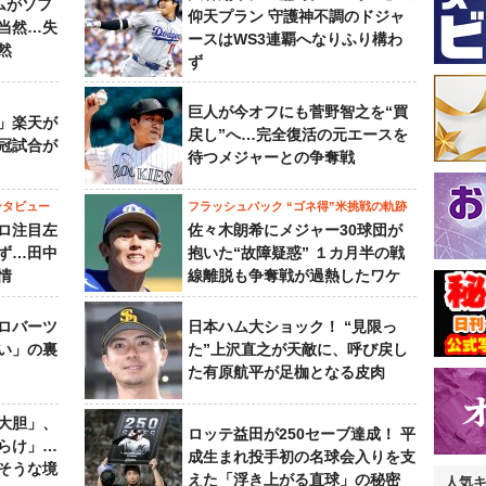
ムがソフ
仰天プラン 守護神不調のドジャ
当然…失
ースはWS3連覇へなりふり構わ
然
ず
巨人が今オフにも菅野智之を“買
」楽天が
戻し”へ…完全復活の元エースを
冠試合が
待つメジャーとの争奪戦
ンタビュー
フラッシュバック “ゴネ得”米挑戦の軌跡
ロ注目左
佐々木朗希にメジャー30球団が
ず…田中
抱いた“故障疑惑” １カ月半の戦
情
線離脱も争奪戦が過熱したワケ
ロバーツ
日本ハム大ショック！ “見限っ
い」の裏
た”上沢直之が天敵に、呼び戻し
た有原航平が足枷となる皮肉
大胆」、
ロッテ益田が250セーブ達成！ 平
らけ」…
成生まれ投手初の名球会入りを支
そうな境
えた「浮き上がる直球」の秘密
人気