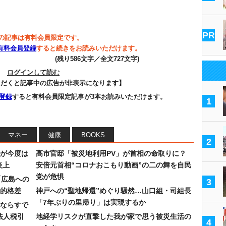
PR
の記事は有料会員限定です。
有料会員登録
すると続きをお読みいただけます。
(残り586文字／全文727文字)
ログインして読む
ただくと記事中の広告が非表示になります】
登録
すると有料会員限定記事が3本お読みいただけます。
1
マネー
健康
BOOKS
2
が今度は
高市官邸「被災地利用PV」が首相の命取りに？
炎上
安倍元首相“コロナおこもり動画”の二の舞を自民
党が危惧
「広島への
3
的格差
神戸への“聖地帰還”めぐり騒然…山口組・司組長
「7年ぶりの里帰り」は実現するか
ならすで
法人税引
地経学リスクが直撃した我が家で思う被災生活の
4