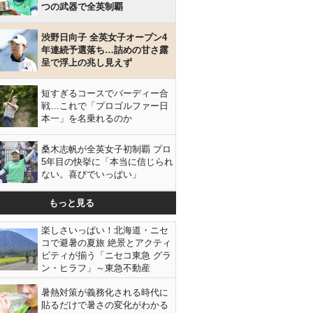
つの武器で全英制覇
渋野日向子 全英女子オープン4
年連続予選落ち…詰めの甘さ露
呈で浮上の兆し見えず
短すぎるコースでバーディー合
戦…これで「プロゴルファー日
本一」を名乗れるのか
桑木志帆が全英女子初制覇 プロ
5年目の快挙に「本当に信じられ
ない。喜びでいっぱい」
もっと見る
楽しさいっぱい！北海道・ニセ
コで避暑の夏旅 絶景とアクティ
ビティが揃う「ニセコ東急 グラ
ン・ヒラフ」～東急不動産
暑熱対策が義務化される時代に
貼るだけで暑さの変化がわかる