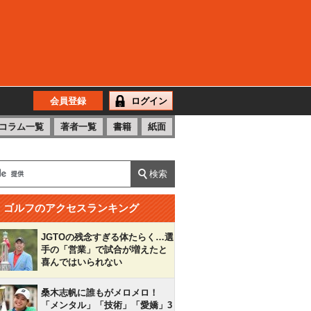
会員登録
ログイン
コラム一覧
著者一覧
書籍
紙面
ゴルフのアクセスランキング
JGTOの残念すぎる体たらく…選
手の「営業」で試合が増えたと
喜んではいられない
桑木志帆に誰もがメロメロ！
「メンタル」「技術」「愛嬌」3