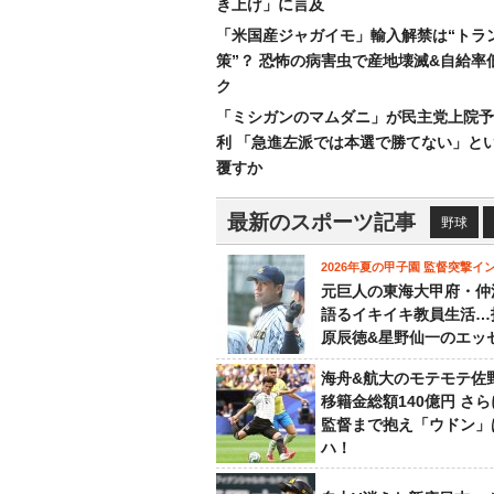
き上げ」に言及
「米国産ジャガイモ」輸入解禁は“トラ
策”？ 恐怖の病害虫で産地壊滅&自給率
ク
「ミシガンのマムダニ」が民主党上院予
利 「急進左派では本選で勝てない」と
覆すか
最新のスポーツ記事
野球
2026年夏の甲子園 監督突撃イ
元巨人の東海大甲府・仲
語るイキイキ教員生活…
原辰徳&星野仙一のエッ
海舟&航大のモテモテ佐
移籍金総額140億円 さ
監督まで抱え「ウドン」
ハ！