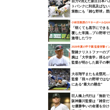
自力V消えた新庄日本ハ
トバンクに到底及ばない
策数にも「雑な野球」歴
小林至教授のマネーボールQ&A
「弱くても黒字にできる
覆した常識…プロ野球で
激増したワケ
2026年夏の甲子園 監督突撃イ
聖隷クリストファーのプ
腕は「大学進学」揺るが
監督が明かした親子の事
大谷翔平またも走塁死…
監督「我々の野球ではな
にある“最大の懸念”
巨人橋上代行は「無欲で
阪神藤川監督は「雑音だ
セ優勝争いの命運を分け