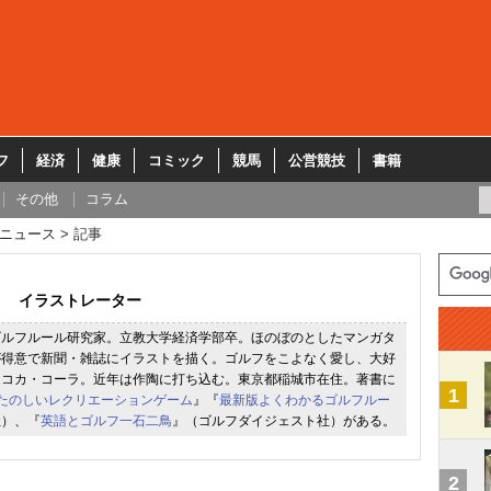
フ
経済
健康
コミック
競馬
公営競技
書籍
その他
コラム
ニュース
記事
イラストレーター
ゴルフルール研究家。立教大学経済学部卒。ほのぼのとしたマンガタ
が得意で新聞・雑誌にイラストを描く。ゴルフをこよなく愛し、大好
とコカ・コーラ。近年は作陶に打ち込む。東京都稲城市在住。著書に
1
ばんたのしいレクリエーションゲーム
』『
最新版よくわかるゴルフルー
社）、『
英語とゴルフ一石二鳥
』（ゴルフダイジェスト社）がある。
2