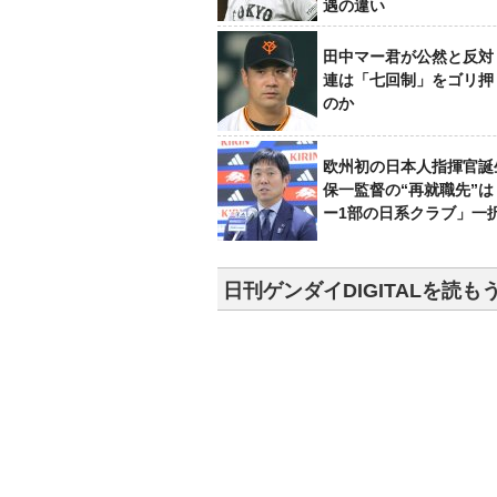
遇の違い
田中マー君が公然と反対
連は「七回制」をゴリ押
のか
欧州初の日本人指揮官誕
保一監督の“再就職先”
ー1部の日系クラブ」一
日刊ゲンダイDIGITALを読も