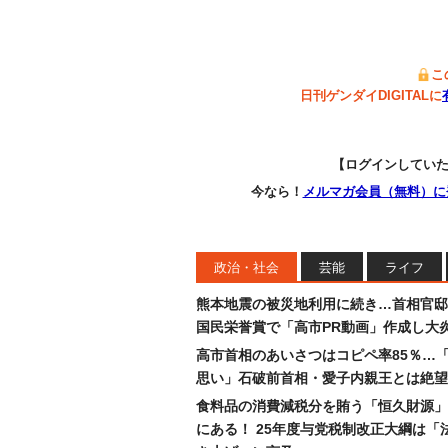
こ
日刊ゲンダイDIGITALに
【ログインしてい
今なら！
メルマガ会員（無料）に
政治・社会
芸能
ライフ
熊本地震の被災地利用に続き…首相官邸
国民栄誉賞で「高市PR動画」作成し大
高市首相のあいさつはコピペ率85％…
思い」石破前首相・愛子内親王とは絶望
食料品の消費減税分を賄う「恒久財源」
にある！ 25年度与党税制改正大綱は「