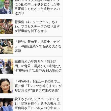
に心配の声…子供を亡くした神
田正輝らもたどった遺族ケアの
道のり
腎臓病（4）ソーセージ、ちく
わ、プロセスチーズの取り過ぎ
が腎機能を低下させる
「最強の新弟子」旭富士、デビ
ュー4場所連続Ｖでも残る大きな
課題
高市首相の早過ぎた「熊本訪
問」の背景…震災から1週間たた
ず“視察強行”に批判殺到の案の定
「VIVANT」1強ムードの陰で…
蒼井優「Tシャツが乾くまで」が
呼び覚ます"連ドラ本来の快感"
愛子さまのリンクコーデににじ
む「皇室を担う」覚悟の表れ 皇
室典範改正にご本人の心中やい