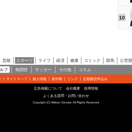
10
芸能
スポーツ
ライフ
経済
健康
コミック
競馬
公営
ルフ
格闘技
サッカー
その他
コラム
ー
サイトマップ
個人情報
著作権
リンク
定期購読申込み
広告掲載について
会社概要
採用情報
よくある質問・お問い合わせ
Copyright (C) Nikkan Gendai. All Rights Reserved