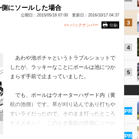
外側にソールした場合
公開日：
2015/05/18 07:00
更新日：
2016/10/17 04:37
3
>> バックナンバー
印刷
4
あわや池ポチャというトラブルショットで
したが、ラッキーなことにボールは池につか
5
まらず手前で止まっていました。
でも、ボールはウオーターハザード内（黄
杭の池側）です。草が刈り込んであり打ちや
PR
すいライだったので、そのまま打ったところ
ナイスオン！ このとき黄杭の外側にソール
し…
PR