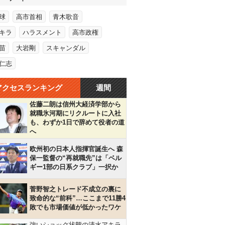
球
高市首相
青木歌音
キラ
ハラスメント
高市政権
苗
大岩剛
スキャンダル
仁志
アクセスランキング
週間
佐藤二朗は信州大経済学部から
就職氷河期にリクルートに入社
も、わずか1日で辞めて役者の道
へ
欧州初の日本人指揮官誕生へ 森
保一監督の“再就職先”は「ベル
ギー1部の日系クラブ」一択か
菅野智之トレード不成立の裏に
致命的な“前科”…ここまで11勝4
敗でも市場価値が低かったワケ
強いショック状態の清水アキラ