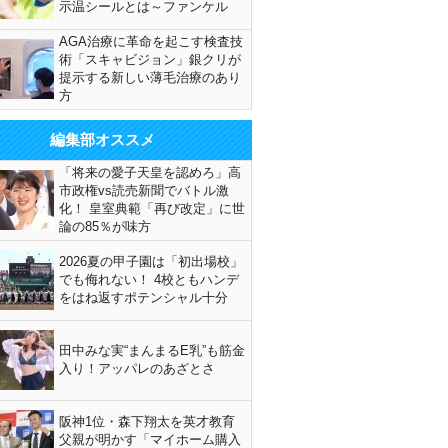
示温シールとは～ファンケル
AGA治療に革命を起こす検査技
術「スキャビジョン」銀クリが
提示する新しい薄毛治療のあり
方
編集部オススメ
「将来の愛子天皇を認めろ」高
市政権vs読売新聞でバトル激
化！ 皇室典範「再び改定」に世
論の85％が味方
2026夏の甲子園は「初出場校」
でも侮れない！ 4校ともハンデ
をはね返すポテンシャル十分
田中みな実“まんまるE乳”も筋金
入り！アッパレのあざとさ
阪神1位・森下翔太を英才教育
父親が明かす「マイホーム購入