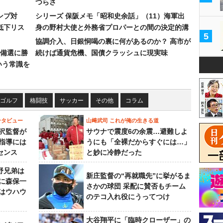
つらさ
ンプ対
シリーズ 保阪メモ「昭和史余話」（11）海軍出
低下リス
身の野村大使と外務省プロパーとの間の決定的溝
5
協調介入、日銀恫喝の裏に何があるのか？ 高市が
備選に勝
続けば通貨危機、国債クラッシュに現実味
いう常識を
ゴルフ
格闘技
サッカー
その他
コラム
ンタビュー
山﨑武司 これが俺の生きる道
沢監督が
サウナで震度6の余震…避難しよ
指導には
うにも「全裸だからすぐには…」
センス
と妙に冷静だった
野兄弟は
新庄監督の“再就職先”に挙がるま
らに森保一
さかの球団 采配に賛否もチーム
はウハウ
のテコ入れ役にうってつけ
大谷翔平に「臨時クローザー」の