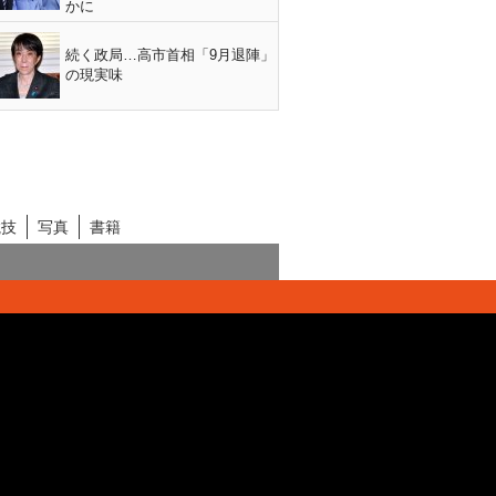
かに
続く政局…高市首相「9月退陣」
の現実味
競技
写真
書籍