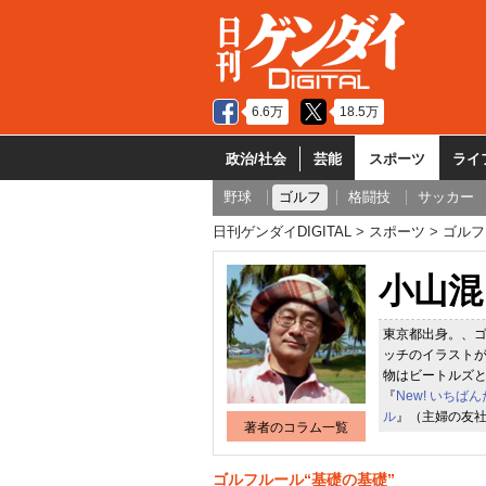
6.6万
18.5万
政治/社会
芸能
スポーツ
ライ
野球
ゴルフ
格闘技
サッカー
日刊ゲンダイDIGITAL
スポーツ
ゴルフ
小山混
東京都出身。、
ッチのイラスト
物はビートルズ
『
New! いち
ル
』（主婦の友
著者のコラム一覧
ゴルフルール“基礎の基礎”