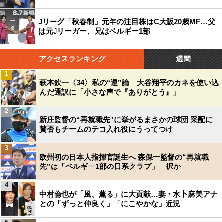
Jリーグ「秋春制」元年の注目株はC大阪20歳MF…父
は元Jリーガー、兄はベルギー1部
アクセスランキング
週間
1
萩本欽一〈34〉私の“運”論 大谷翔平のカネを使い込
んだ通訳に「小さな声で『ありがとう』」
2
新庄監督の“再就職先”に挙がるまさかの球団 采配に
賛否もチームのテコ入れ役にうってつけ
3
欧州初の日本人指揮官誕生へ 森保一監督の“再就職
先”は「ベルギー1部の日系クラブ」一択か
4
中村倫也が「風、薫る」に大貢献…妻・水卜麻美アナ
との「ずっと仲良く」「にこやかな」近況