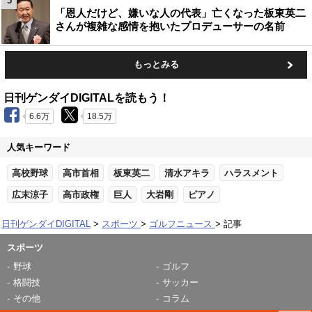
5
「恩人だけど、嫌いな人の代表」亡くなった板東英二
さんが複雑な感情を抱いたプロデューサーの名前
もっとみる
日刊ゲンダイDIGITALを読もう！
6.6万
18.5万
人気キーワード
高校野球
高市首相
板東英二
清水アキラ
ハラスメント
広末涼子
高市政権
巨人
大岩剛
ピアノ
日刊ゲンダイDIGITAL
スポーツ
ゴルフニュース
記事
スポーツ
野球
ゴルフ
格闘技
サッカー
その他
コラム