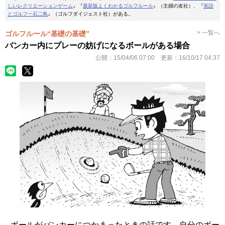
しいレクリエーションゲーム
』『
最新版よくわかるゴルフルール
』（主婦の友社）、『
英語
とゴルフ一石二鳥
』（ゴルフダイジェスト社）がある。
> 一覧へ
ゴルフルール“基礎の基礎”
バンカー内にプレーの妨げになるボールがある場合
公開：
15/04/06 07:00
更新：
16/10/17 04:37
ボールがバンカーにつかまったときの話です。自分のボー