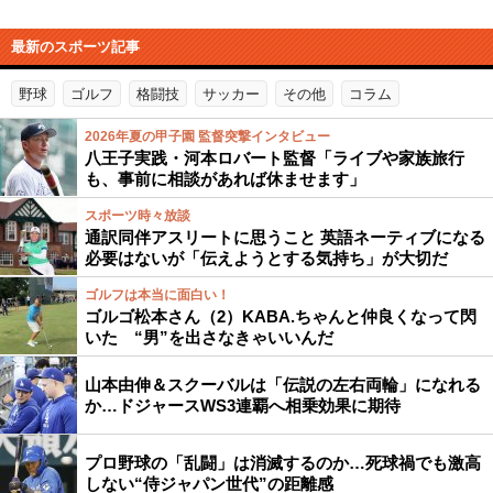
最新のスポーツ記事
野球
ゴルフ
格闘技
サッカー
その他
コラム
2026年夏の甲子園 監督突撃インタビュー
八王子実践・河本ロバート監督「ライブや家族旅行
も、事前に相談があれば休ませます」
スポーツ時々放談
通訳同伴アスリートに思うこと 英語ネーティブになる
必要はないが「伝えようとする気持ち」が大切だ
ゴルフは本当に面白い！
ゴルゴ松本さん（2）KABA.ちゃんと仲良くなって閃
いた “男”を出さなきゃいいんだ
山本由伸＆スクーバルは「伝説の左右両輪」になれる
か…ドジャースWS3連覇へ相乗効果に期待
プロ野球の「乱闘」は消滅するのか…死球禍でも激高
しない“侍ジャパン世代”の距離感