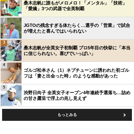
桑木志帆に誰もがメロメロ！「メンタル」「技術」
「愛嬌」3つの武器で全英制覇
2
JGTOの残念すぎる体たらく…選手の「営業」で試合
が増えたと喜んではいられない
3
桑木志帆が全英女子初制覇 プロ5年目の快挙に「本当
に信じられない。喜びでいっぱい」
4
ゴルゴ松本さん（1）ネプチューンに誘われた初ゴル
フは「妻と出会った時」のような感動があった
5
渋野日向子 全英女子オープン4年連続予選落ち…詰め
の甘さ露呈で浮上の兆し見えず
もっとみる