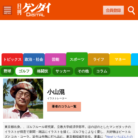
トピックス
政治・社会
芸能
スポーツ
ライフ
マネー
ボートレース
競輪
オートレース
野球
ゴルフ
格闘技
サッカー
その他
コラム
小山混
イラストレーター
著者のコラム一覧
東京都出身。、ゴルフルール研究家。立教大学経済学部卒。ほのぼのとしたマンガタッチの
イラストが得意で新聞・雑誌にイラストを描く。ゴルフをこよなく愛し、大好物はビートル
ズとコカ・コーラ。近年は作陶に打ち込む。東京都稲城市在住。著書に『
New! いちばんたの