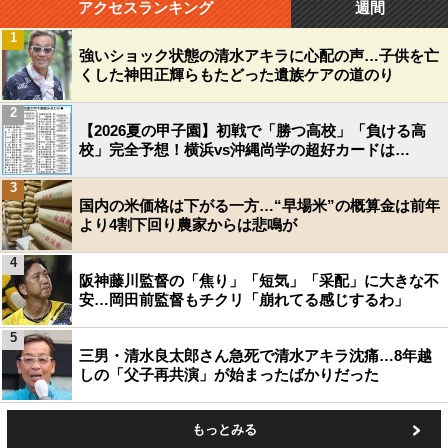
アクセスランキング
週間
1
強いショック状態の清水アキラに心配の声…子供を亡
くした神田正輝らもたどった遺族ケアの道のり
2
【2026夏の甲子園】初戦で「勝つ高校」「負ける高
校」完全予想！横浜vs沖縄尚学の超好カードは…
3
国内の米価格は下がる一方…“早場米”の概算金は前年
より4割下回り農家からは悲鳴が
4
阪神藤川監督の「焦り」「短気」「采配」に大きな不
安…岡田前監督もチクリ「崩れてる感じするわ」
5
三男・清水良太郎さん急死で清水アキラ沈痛…8年越
しの「父子再共演」が始まったばかりだった
もっとみる