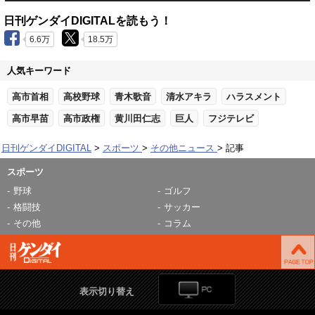
日刊ゲンダイDIGITALを読もう！
6.6万
18.5万
人気キーワード
高市首相
高校野球
青木歌音
清水アキラ
ハラスメント
高市早苗
高市政権
黄川田仁志
巨人
フジテレビ
日刊ゲンダイDIGITAL
スポーツ
その他ニュース
記事
スポーツ
野球
ゴルフ
格闘技
サッカー
その他
コラム
表示切り替え