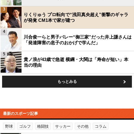
3
りくりゅう プロ転向で“浅田真央超え”衝撃のギャラ
が発覚 CM1本で家が建つ
4
川合俊一らと男子バレー“御三家”だった井上謙さんは
「発達障害の息子のおかげで学んだ」
5
貴ノ浪が43歳で急逝 横綱・大関は「寿命が短い」本
当の理由
もっとみる
最新のスポーツ記事
野球
ゴルフ
格闘技
サッカー
その他
コラム