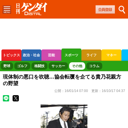
トピックス
政治・社会
芸能
スポーツ
ライフ
マネー
ボートレース
競輪
オートレース
野球
ゴルフ
格闘技
サッカー
その他
コラム
現体制の悪口を吹聴…協会転覆を企てる貴乃花親方
の野望
公開：
16/01/14 07:00
更新：
16/10/17 04:37