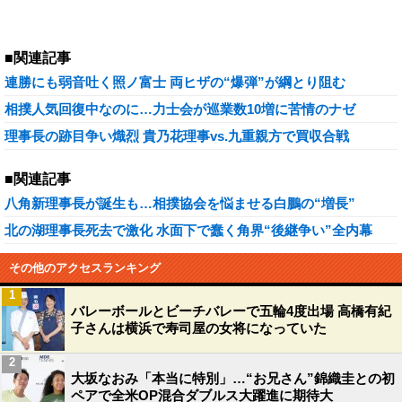
■関連記事
連勝にも弱音吐く照ノ富士 両ヒザの“爆弾”が綱とり阻む
相撲人気回復中なのに…力士会が巡業数10増に苦情のナゼ
理事長の跡目争い熾烈 貴乃花理事vs.九重親方で買収合戦
■関連記事
八角新理事長が誕生も…相撲協会を悩ませる白鵬の“増長”
北の湖理事長死去で激化 水面下で蠢く角界“後継争い”全内幕
その他のアクセスランキング
1
バレーボールとビーチバレーで五輪4度出場 高橋有紀
子さんは横浜で寿司屋の女将になっていた
2
大坂なおみ「本当に特別」…“お兄さん”錦織圭との初
ペアで全米OP混合ダブルス大躍進に期待大