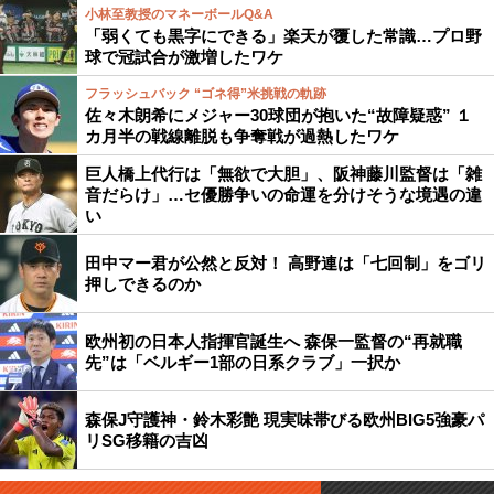
小林至教授のマネーボールQ&A
「弱くても黒字にできる」楽天が覆した常識…プロ野
球で冠試合が激増したワケ
フラッシュバック “ゴネ得”米挑戦の軌跡
佐々木朗希にメジャー30球団が抱いた“故障疑惑” １
カ月半の戦線離脱も争奪戦が過熱したワケ
巨人橋上代行は「無欲で大胆」、阪神藤川監督は「雑
音だらけ」…セ優勝争いの命運を分けそうな境遇の違
い
田中マー君が公然と反対！ 高野連は「七回制」をゴリ
押しできるのか
欧州初の日本人指揮官誕生へ 森保一監督の“再就職
先”は「ベルギー1部の日系クラブ」一択か
森保J守護神・鈴木彩艶 現実味帯びる欧州BIG5強豪パ
リSG移籍の吉凶