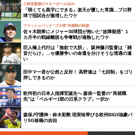
小林至教授のマネーボールQ&A
「弱くても黒字にできる」楽天が覆した常識…プロ野
球で冠試合が激増したワケ
フラッシュバック “ゴネ得”米挑戦の軌跡
佐々木朗希にメジャー30球団が抱いた“故障疑惑” １
カ月半の戦線離脱も争奪戦が過熱したワケ
巨人橋上代行は「無欲で大胆」、阪神藤川監督は「雑
音だらけ」…セ優勝争いの命運を分けそうな境遇の違
い
田中マー君が公然と反対！ 高野連は「七回制」をゴリ
押しできるのか
欧州初の日本人指揮官誕生へ 森保一監督の“再就職
先”は「ベルギー1部の日系クラブ」一択か
森保J守護神・鈴木彩艶 現実味帯びる欧州BIG5強豪パ
リSG移籍の吉凶