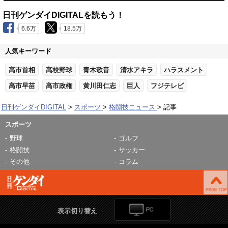
日刊ゲンダイDIGITALを読もう！
6.6万
18.5万
人気キーワード
高市首相
高校野球
青木歌音
清水アキラ
ハラスメント
高市早苗
高市政権
黄川田仁志
巨人
フジテレビ
日刊ゲンダイDIGITAL
スポーツ
格闘技ニュース
記事
スポーツ
野球
ゴルフ
格闘技
サッカー
その他
コラム
表示切り替え