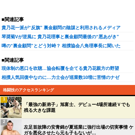
■関連記事
貴乃花一派が“反旗” 裏金顧問の陰謀と利用されるメディア
琴奨菊Vが逆風に 貴乃花理事と裏金顧問最後の“悪あがき”
噂の“裏金顧問”とどう対峙？ 相撲協会八角理事長に聞いた
■関連記事
現体制の悪口を吹聴…協会転覆を企てる貴乃花親方の野望
相撲人気回復中なのに…力士会が巡業数10増に苦情のナゼ
格闘技のアクセスランキング
1
「最強の新弟子」旭富士、デビュー4場所連続Ｖでも
残る大きな課題
2
左足首故障の安青錦が夏巡業に強行出場の切実事情 ケ
ガを悪化させたら元も子もないが…