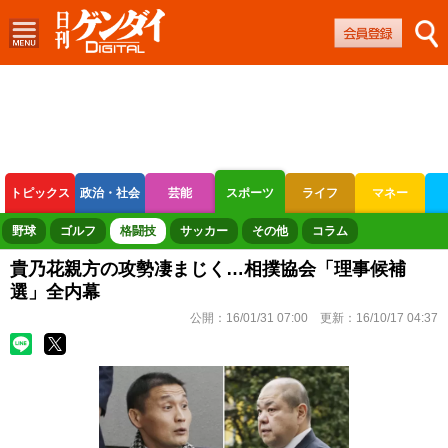
トピックス
政治・社会
芸能
スポーツ
ライフ
マネー
ボートレース
競輪
オートレース
野球
ゴルフ
格闘技
サッカー
その他
コラム
貴乃花親方の攻勢凄まじく…相撲協会「理事候補
選」全内幕
公開：
16/01/31 07:00
更新：
16/10/17 04:37