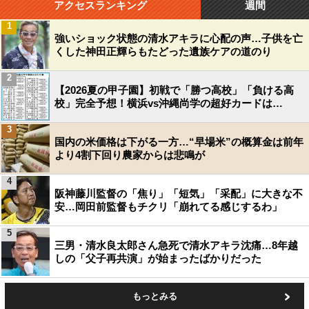
アクセスランキング
週間
1
強いショック状態の清水アキラに心配の声…子供を亡
くした神田正輝らもたどった遺族ケアの道のり
2
【2026夏の甲子園】初戦で「勝つ高校」「負ける高
校」完全予想！横浜vs沖縄尚学の超好カードは…
3
国内の米価格は下がる一方…“早場米”の概算金は前年
より4割下回り農家からは悲鳴が
4
阪神藤川監督の「焦り」「短気」「采配」に大きな不
安…岡田前監督もチクリ「崩れてる感じするわ」
5
三男・清水良太郎さん急死で清水アキラ沈痛…8年越
しの「父子再共演」が始まったばかりだった
もっとみる