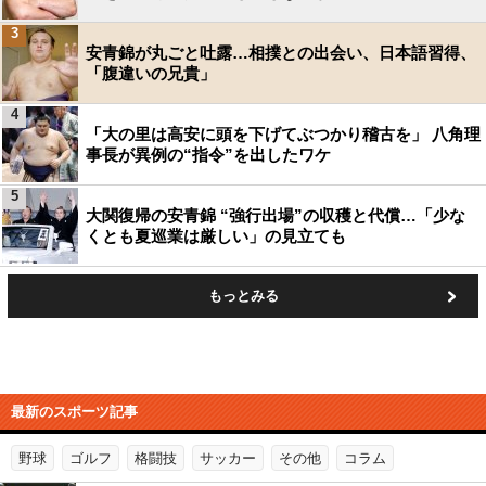
3
安青錦が丸ごと吐露…相撲との出会い、日本語習得、
「腹違いの兄貴」
4
「大の里は高安に頭を下げてぶつかり稽古を」 八角理
事長が異例の“指令”を出したワケ
5
大関復帰の安青錦 “強行出場”の収穫と代償…「少な
くとも夏巡業は厳しい」の見立ても
もっとみる
最新のスポーツ記事
野球
ゴルフ
格闘技
サッカー
その他
コラム