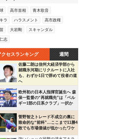
球
高市首相
青木歌音
キラ
ハラスメント
高市政権
苗
大岩剛
スキャンダル
仁志
アクセスランキング
週間
佐藤二朗は信州大経済学部から
就職氷河期にリクルートに入社
も、わずか1日で辞めて役者の道
へ
欧州初の日本人指揮官誕生へ 森
保一監督の“再就職先”は「ベル
ギー1部の日系クラブ」一択か
菅野智之トレード不成立の裏に
致命的な“前科”…ここまで11勝4
敗でも市場価値が低かったワケ
強いショック状態の清水アキラ