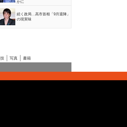
かに
続く政局…高市首相「9月退陣」
の現実味
競技
写真
書籍