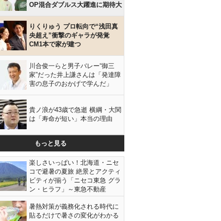
OP混合ダブルス大躍進に期待大
りくりゅう プロ転向で“浅田真
央超え”衝撃のギャラが発覚
CM1本で家が建つ
川合俊一らと男子バレー“御三
家”だった井上謙さんは「発達障
害の息子のおかげで学んだ」
貴ノ浪が43歳で急逝 横綱・大関
は「寿命が短い」本当の理由
もっと見る
楽しさいっぱい！北海道・ニセ
コで避暑の夏旅 絶景とアクティ
ビティが揃う「ニセコ東急 グラ
ン・ヒラフ」～東急不動産
暑熱対策が義務化される時代に
貼るだけで暑さの変化がわかる