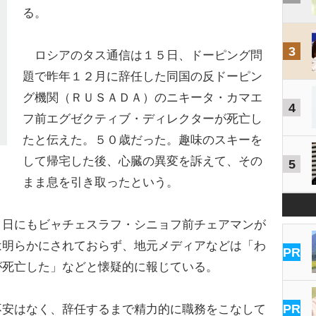
る。
3
ロシアのタス通信は１５日、ドーピング問
題で昨年１２月に辞任した同国の反ドーピン
グ機関（ＲＵＳＡＤＡ）のニキータ・カマエ
4
フ前エグゼクティブ・ディレクターが死亡し
たと伝えた。５０歳だった。趣味のスキーを
して帰宅した後、心臓の異変を訴えて、その
5
まま息を引き取ったという。
日にもビャチェスラフ・シニョフ前チェアマンが
は明らかにされておらず、地元メディアなどは「わ
PR
が死亡した」などと懐疑的に報じている。
PR
不安はなく、辞任するまで精力的に職務をこなして