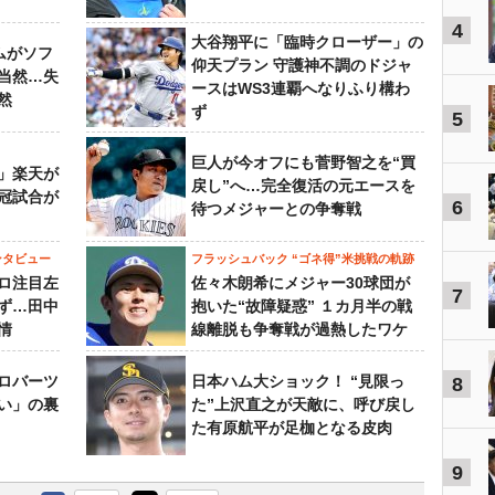
4
大谷翔平に「臨時クローザー」の
ムがソフ
仰天プラン 守護神不調のドジャ
当然…失
ースはWS3連覇へなりふり構わ
然
ず
5
巨人が今オフにも菅野智之を“買
」楽天が
戻し”へ…完全復活の元エースを
冠試合が
6
待つメジャーとの争奪戦
ンタビュー
フラッシュバック “ゴネ得”米挑戦の軌跡
ロ注目左
佐々木朗希にメジャー30球団が
7
ず…田中
抱いた“故障疑惑” １カ月半の戦
情
線離脱も争奪戦が過熱したワケ
ロバーツ
日本ハム大ショック！ “見限っ
8
い」の裏
た”上沢直之が天敵に、呼び戻し
た有原航平が足枷となる皮肉
9