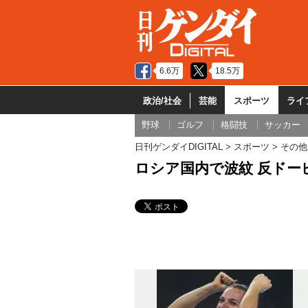
6.6万
18.5万
政治/社会
芸能
スポーツ
ライ
野球
ゴルフ
格闘技
サッカー
日刊ゲンダイDIGITAL
スポーツ
その他
ロシア国内で波紋 反ドー