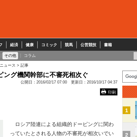
フ
経済
健康
コミック
競馬
公営競技
書籍
その他
コラム
ニュース
記事
ピング機関幹部に不審死相次ぐ
公開日：
2016/02/17 07:00
更新日：
2016/10/17 04:37
印刷
1
ロシア陸連による組織的ドーピングに関わ
っていたとされる人物の不審死が相次いでい
2