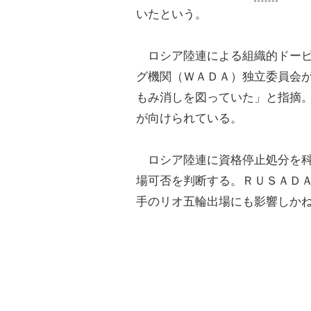
いたという。
ロシア陸連による組織的ドーピ
グ機関（ＷＡＤＡ）独立委員会
もみ消しを図っていた」と指摘
が向けられている。
ロシア陸連に資格停止処分を科
場可否を判断する。ＲＵＳＡＤ
手のリオ五輪出場にも影響しか