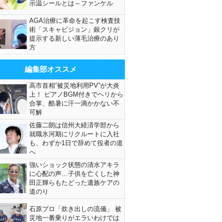
示温シールとは～ファンケル
AGA治療に革命を起こす検査技
術「スキャビジョン」銀クリが
提示する新しい薄毛治療のあり
方
編集部オススメ
高市首相“被災地利用PV”が大炎
上！ ピアノBGM付きでヘリから
合掌、酷暑に汗一滴かかない不
可解
佐藤二朗は信州大経済学部から
就職氷河期にリクルートに入社
も、わずか1日で辞めて役者の道
へ
強いショック状態の清水アキラ
に心配の声…子供を亡くした神
田正輝らもたどった遺族ケアの
道のり
石原プロ「炊き出しの流儀」 被
災地一番乗りがエラいわけでは