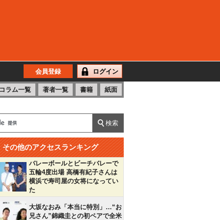
会員登録
ログイン
コラム一覧
著者一覧
書籍
紙面
その他のアクセスランキング
バレーボールとビーチバレーで
五輪4度出場 高橋有紀子さんは
横浜で寿司屋の女将になってい
た
大坂なおみ「本当に特別」…“お
兄さん”錦織圭との初ペアで全米