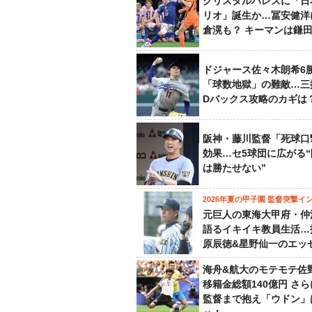
クリスタルパレスに「日
リオ」誕生か…冨安健洋
倉滉も？ キーマンは鎌
ドジャース佐々木朗希6
「球数地獄」の難敵…三
Dバックス攻略のカギは
阪神・藤川監督「死球口
効果…セ5球団に広がる
は勝たせない”
2026年夏の甲子園 監督突撃イ
元巨人の東海大甲府・仲
語るイキイキ教員生活…
原辰徳&星野仙一のエッ
海舟&航大のモテモテ佐
移籍金総額140億円 さ
監督まで抱え「ウドン」