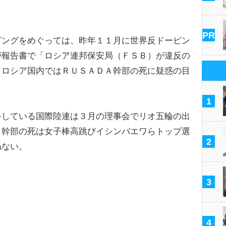
PR
ングをめぐっては、昨年１１月に世界反ドーピン
が報告書で「ロシア連邦保安局（ＦＳＢ）が違反の
。ロシア国内ではＲＵＳＡＤＡ幹部の死に疑惑の目
1
している国際陸連は３月の理事会でリオ五輪の出
Ａ幹部の死は女子棒高跳びイシンバエワらトップ選
2
ねない。
3
4