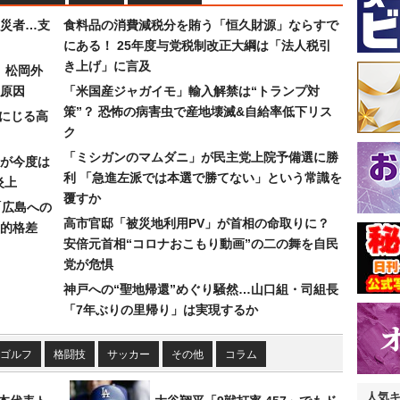
災者…支
食料品の消費減税分を賄う「恒久財源」ならすで
にある！ 25年度与党税制改正大綱は「法人税引
き上げ」に言及
）松岡外
原因
「米国産ジャガイモ」輸入解禁は“トランプ対
策”？ 恐怖の病害虫で産地壊滅&自給率低下リス
みにじる高
ク
「ミシガンのマムダニ」が民主党上院予備選に勝
が今度は
利 「急進左派では本選で勝てない」という常識を
炎上
覆すか
「広島への
高市官邸「被災地利用PV」が首相の命取りに？
的格差
安倍元首相“コロナおこもり動画”の二の舞を自民
党が危惧
神戸への“聖地帰還”めぐり騒然…山口組・司組長
「7年ぶりの里帰り」は実現するか
ゴルフ
格闘技
サッカー
その他
コラム
人気