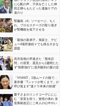
に心配の声…子供を亡くした神
田正輝らもたどった遺族ケアの
道のり
腎臓病（4）ソーセージ、ちく
わ、プロセスチーズの取り過ぎ
が腎機能を低下させる
「最強の新弟子」旭富士、デビ
ュー4場所連続Ｖでも残る大きな
課題
高市首相の早過ぎた「熊本訪
問」の背景…震災から1週間たた
ず“視察強行”に批判殺到の案の定
「VIVANT」1強ムードの陰で…
蒼井優「Tシャツが乾くまで」が
呼び覚ます"連ドラ本来の快感"
愛子さまのリンクコーデににじ
む「皇室を担う」覚悟の表れ 皇
室典範改正にご本人の心中やい