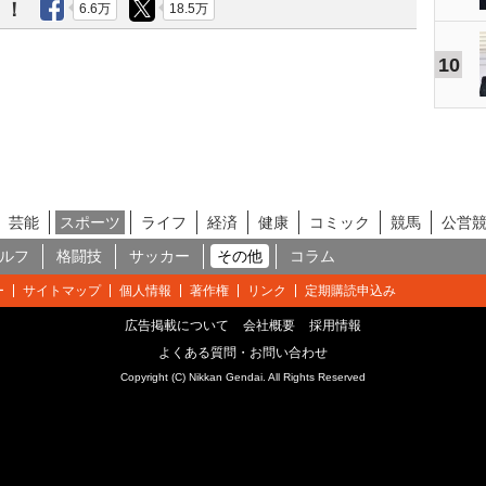
う！
6.6万
18.5万
10
芸能
スポーツ
ライフ
経済
健康
コミック
競馬
公営
ルフ
格闘技
サッカー
その他
コラム
ー
サイトマップ
個人情報
著作権
リンク
定期購読申込み
広告掲載について
会社概要
採用情報
よくある質問・お問い合わせ
Copyright (C) Nikkan Gendai. All Rights Reserved