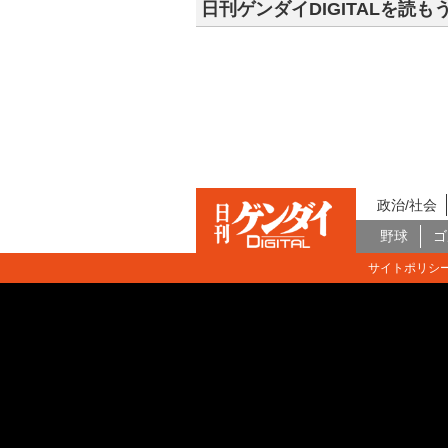
日刊ゲンダイDIGITALを読も
政治/社会
野球
ゴ
サイトポリシ