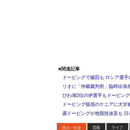
■関連記事
ドーピングで厳罰も ロシア選
リオに「仲裁裁判所」臨時出張
びわ湖2位の伊選手もドーピング
ドーピング疑惑のケニアに大甘
露ドーピングが他競技波及も 
政治・社会
芸能
ライフ