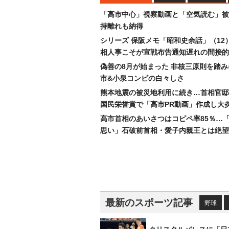
「高市中心」視察動画と「空気読む」被
持離れも納得
シリーズ 保阪メモ「昭和史余話」（12
相人事こそが宣戦布告通知遅れの間接的
偽善の8月が始まった 非核三原則を踏
市&小泉コンビの白々しさ
熊本地震の被災地利用に続き…首相官邸
国民栄誉賞で「高市PR動画」作成し大
高市首相のあいさつはコピペ率85％…
思い」石破前首相・愛子内親王とは絶望
最新のスポーツ記事
野球