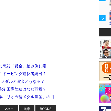
5
手に悪質「賞金」踏み倒し癖
所 ドーピング違反者続出？
 メダルと賞金どうなる？
処分 国際陸連はなぜ弱気？
日本「リオ五輪メダル量産」の目
マネー
健康
BOOKS