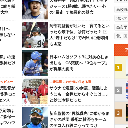
本代表ト
大谷翔平「9戦打率.457」でもド
に続き板
ジャース1勝8敗…勝ちたい一心
高校野
田大地
の“暴走”で膝悪化の懸念
清水ア
阿部前監督が吐いた「育てるとい
高市早
勝目へ
ったら最下位」は何だった？ 巨
振しない
黄川田
人“若手だらけ”でV争いに他球団
？
も困惑
撃」の逆
日本ハムはソフトBに対抗心むき
“阪神だけ
出しも…CS突破へ「3位キープ」
1
が得策の皮肉
ンタビュー
山﨑武司 これが俺の生きる道
沢監督が
サウナで震度6の余震…避難しよ
2
指導には
うにも「全裸だからすぐには…」
センス
と妙に冷静だった
野兄弟は
3
新庄監督の“再就職先”に挙がるま
らに森保一
さかの球団 采配に賛否もチーム
はウハウ
のテコ入れ役にうってつけ