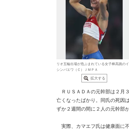
リオ五輪出場が危ぶまれている女子棒高跳のイ
シンバエワ（Ｃ）ＪＭＰＡ
拡大する
ＲＵＳＡＤＡの元幹部は２月３
亡くなったばかり。同氏の死因
ずか２週間の間に２人の元幹部
実際、カマエフ氏は
健康
面に