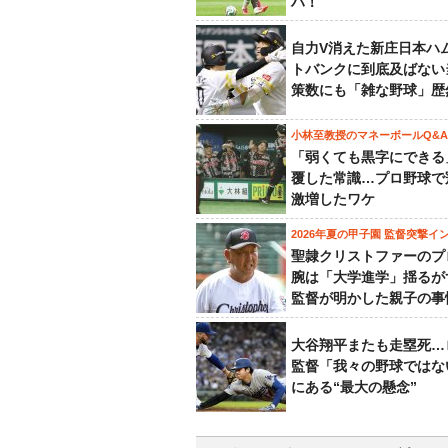
ハ！
自力V消えた新庄日本ハ
トバンクに到底及ばない
策数にも「雑な野球」歴
小林至教授のマネーボールQ&A
「弱くても黒字にできる
覆した常識…プロ野球で
激増したワケ
2026年夏の甲子園 監督突撃イ
聖隷クリストファーのプ
腕は「大学進学」揺るが
監督が明かした親子の事
大谷翔平またも走塁死…
監督「我々の野球ではな
にある“最大の懸念”