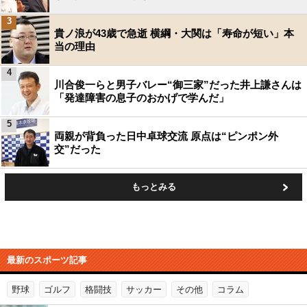
3
貴ノ浪が43歳で急逝 横綱・大関は「寿命が短い」本
当の理由
4
川合俊一らと男子バレー“御三家”だった井上謙さんは
「発達障害の息子のおかげで学んだ」
5
両親が背負った日中卓球交流 原点は“ピンポン外
交”だった
もっとみる
最新のスポーツ記事
野球
ゴルフ
格闘技
サッカー
その他
コラム