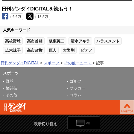
日刊ゲンダイDIGITALを読もう！
6.6万
18.5万
人気キーワード
高校野球
高市首相
板東英二
清水アキラ
ハラスメント
広末涼子
高市政権
巨人
大岩剛
ピアノ
日刊ゲンダイDIGITAL
スポーツ
その他ニュース
記事
スポーツ
野球
ゴルフ
格闘技
サッカー
その他
コラム
表示切り替え