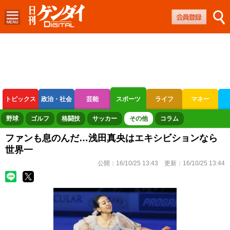
トピックス
政治・社会
芸能
スポーツ
ライフ
マネー
ボートレース
競輪
オートレース
野球
ゴルフ
格闘技
サッカー
その他
コラム
ファンも息のんだ…浅田真央はエキシビションなら
世界一
公開：
16/10/25 13:43
更新：
16/10/25 13:44