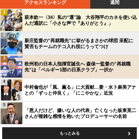
アクセスランキング
週間
1
萩本欽一〈34〉私の“運”論 大谷翔平のカネを使い込
んだ通訳に「小さな声で『ありがとう』」
2
新庄監督の“再就職先”に挙がるまさかの球団 采配に
賛否もチームのテコ入れ役にうってつけ
3
欧州初の日本人指揮官誕生へ 森保一監督の“再就職
先”は「ベルギー1部の日系クラブ」一択か
4
中村倫也が「風、薫る」に大貢献…妻・水卜麻美アナ
との「ずっと仲良く」「にこやかな」近況
5
「恩人だけど、嫌いな人の代表」亡くなった板東英二
さんが複雑な感情を抱いたプロデューサーの名前
もっとみる