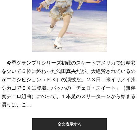
今季グランプリシリーズ初戦のスケートアメリカでは精彩
を欠いて６位に終わった浅田真央だが、大絶賛されているの
がエキシビション（ＥＸ）の演技だ。２３日、米イリノイ州
シカゴでＥＸに登場。バッハの「チェロ・スイート」（無伴
奏チェロ組曲）にのって、１本足のスリーターンから始まる
滑りは、こ…
全文表示する