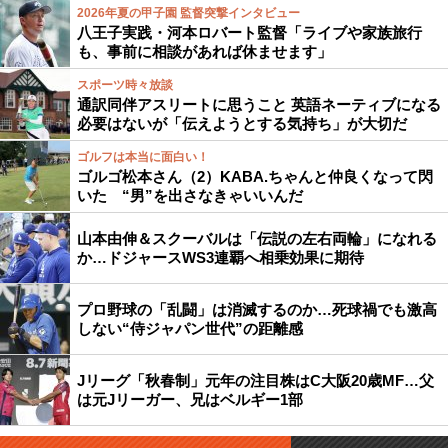
2026年夏の甲子園 監督突撃インタビュー
八王子実践・河本ロバート監督「ライブや家族旅行
も、事前に相談があれば休ませます」
スポーツ時々放談
通訳同伴アスリートに思うこと 英語ネーティブになる
必要はないが「伝えようとする気持ち」が大切だ
ゴルフは本当に面白い！
ゴルゴ松本さん（2）KABA.ちゃんと仲良くなって閃
いた “男”を出さなきゃいいんだ
山本由伸＆スクーバルは「伝説の左右両輪」になれる
か…ドジャースWS3連覇へ相乗効果に期待
プロ野球の「乱闘」は消滅するのか…死球禍でも激高
しない“侍ジャパン世代”の距離感
Jリーグ「秋春制」元年の注目株はC大阪20歳MF…父
は元Jリーガー、兄はベルギー1部