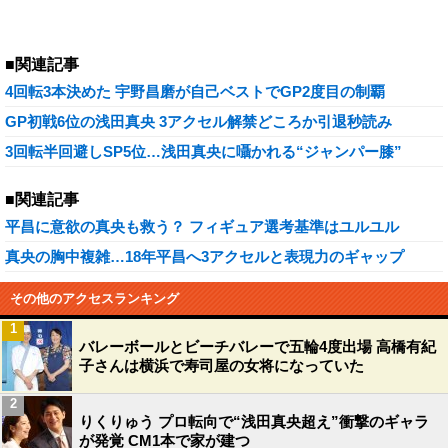
■関連記事
4回転3本決めた 宇野昌磨が自己ベストでGP2度目の制覇
GP初戦6位の浅田真央 3アクセル解禁どころか引退秒読み
3回転半回避しSP5位…浅田真央に囁かれる“ジャンパー膝”
■関連記事
平昌に意欲の真央も救う？ フィギュア選考基準はユルユル
真央の胸中複雑…18年平昌へ3アクセルと表現力のギャップ
その他のアクセスランキング
1
バレーボールとビーチバレーで五輪4度出場 高橋有紀
子さんは横浜で寿司屋の女将になっていた
2
りくりゅう プロ転向で“浅田真央超え”衝撃のギャラ
が発覚 CM1本で家が建つ