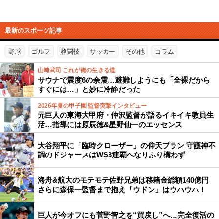
最新のスポーツ記事
野球
ゴルフ
格闘技
サッカー
その他
コラム
山﨑武司 これが俺の生きる道
サウナで震度6の余震…避難しようにも「全裸だから
すぐには…」と妙に冷静だった
2026年夏の甲子園 監督突撃インタビュー
元巨人の東海大甲府・仲沢監督が語るイキイキ教員生
活…指導には原辰徳&星野仙一のエッセンス
大谷翔平に「臨時クローザー」の仰天プラン 守護神不
調のドジャースはWS3連覇へなりふり構わず
海舟&航大のモテモテ佐野兄弟は移籍金総額140億円
さらに森保一監督まで抱え「ウドン」はウハウハ！
巨人が今オフにも菅野智之を“買戻し”へ…完全復活の