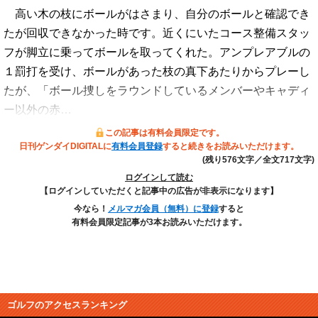
高い木の枝にボールがはさまり、自分のボールと確認でき
たが回収できなかった時です。近くにいたコース整備スタッ
フが脚立に乗ってボールを取ってくれた。アンプレアブルの
１罰打を受け、ボールがあった枝の真下あたりからプレーし
たが、「ボール捜しをラウンドしているメンバーやキャディ
ー以外の赤…
この記事は有料会員限定です。
日刊ゲンダイDIGITALに
有料会員登録
すると続きをお読みいただけます。
(残り576文字／全文717文字)
ログインして読む
【ログインしていただくと記事中の広告が非表示になります】
今なら！
メルマガ会員（無料）に登録
すると
有料会員限定記事が3本お読みいただけます。
ゴルフのアクセスランキング