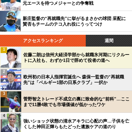
元エースを待つメジャーとの争奪戦
新庄監督の“再就職先”に挙がるまさかの球団 采配に
賛否もチームのテコ入れ役にうってつけ
アクセスランキング
週間
1
佐藤二朗は信州大経済学部から就職氷河期にリクルー
トに入社も、わずか1日で辞めて役者の道へ
2
欧州初の日本人指揮官誕生へ 森保一監督の“再就職
先”は「ベルギー1部の日系クラブ」一択か
3
菅野智之トレード不成立の裏に致命的な“前科”…ここ
まで11勝4敗でも市場価値が低かったワケ
4
強いショック状態の清水アキラに心配の声…子供を亡
くした神田正輝らもたどった遺族ケアの道のり