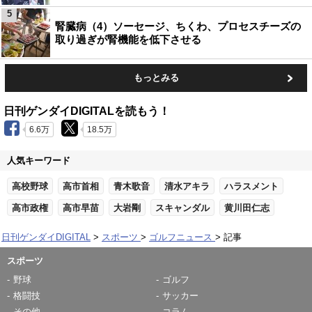
5
腎臓病（4）ソーセージ、ちくわ、プロセスチーズの
取り過ぎが腎機能を低下させる
もっとみる
日刊ゲンダイDIGITALを読もう！
6.6万
18.5万
人気キーワード
高校野球
高市首相
青木歌音
清水アキラ
ハラスメント
高市政権
高市早苗
大岩剛
スキャンダル
黄川田仁志
日刊ゲンダイDIGITAL
スポーツ
ゴルフニュース
記事
スポーツ
野球
ゴルフ
格闘技
サッカー
その他
コラム