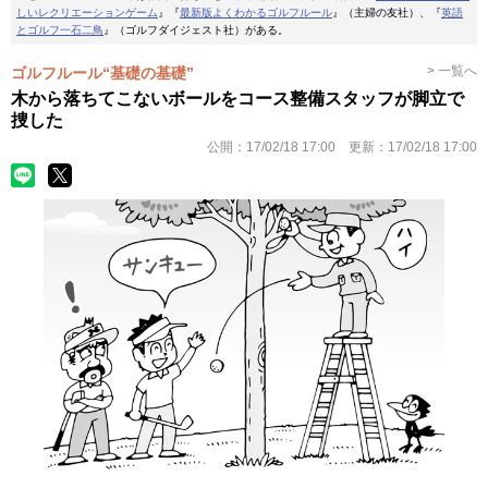
しいレクリエーションゲーム
』『
最新版よくわかるゴルフルール
』（主婦の友社）、『
英語
とゴルフ一石二鳥
』（ゴルフダイジェスト社）がある。
> 一覧へ
ゴルフルール“基礎の基礎”
木から落ちてこないボールをコース整備スタッフが脚立で
捜した
公開：
17/02/18 17:00
更新：
17/02/18 17:00