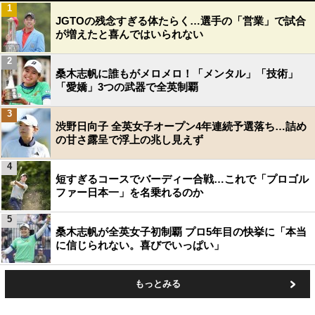
1
JGTOの残念すぎる体たらく…選手の「営業」で試合
が増えたと喜んではいられない
2
桑木志帆に誰もがメロメロ！「メンタル」「技術」
「愛嬌」3つの武器で全英制覇
3
渋野日向子 全英女子オープン4年連続予選落ち…詰め
の甘さ露呈で浮上の兆し見えず
4
短すぎるコースでバーディー合戦…これで「プロゴル
ファー日本一」を名乗れるのか
5
桑木志帆が全英女子初制覇 プロ5年目の快挙に「本当
に信じられない。喜びでいっぱい」
もっとみる