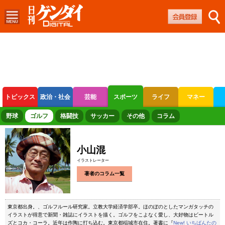
トピックス
政治・社会
芸能
スポーツ
ライフ
マネー
ボートレース
競輪
オートレース
野球
ゴルフ
格闘技
サッカー
その他
コラム
小山混
イラストレーター
著者のコラム一覧
東京都出身。、ゴルフルール研究家。立教大学経済学部卒。ほのぼのとしたマンガタッチの
イラストが得意で新聞・雑誌にイラストを描く。ゴルフをこよなく愛し、大好物はビートル
ズとコカ・コーラ。近年は作陶に打ち込む。東京都稲城市在住。著書に『
New! いちばんたの