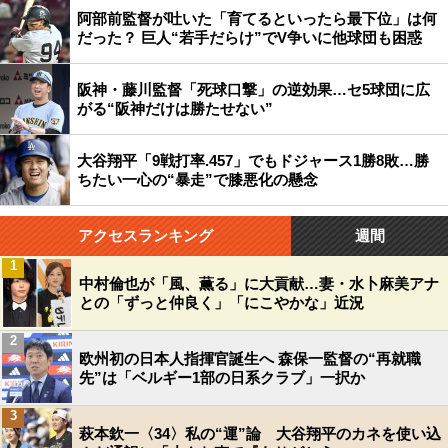
阿部前監督が吐いた「育てるといったら最下位」は何
だった？ 巨人“若手だらけ”でV争いに他球団も困惑
阪神・藤川監督「死球口撃」の逆効果…セ5球団に広
がる“阪神だけは勝たせない”
大谷翔平「9戦打率.457」でもドジャース1勝8敗…勝
ちたい一心の“暴走”で膝悪化の懸念
アクセスランキング
週間
1
中村倫也が「風、薫る」に大貢献…妻・水卜麻美アナ
との「ずっと仲良く」「にこやかな」近況
2
欧州初の日本人指揮官誕生へ 森保一監督の“再就職
先”は「ベルギー1部の日系クラブ」一択か
3
萩本欽一〈34〉私の“運”論 大谷翔平のカネを使い込