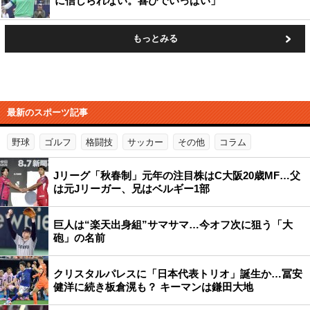
に信じられない。喜びでいっぱい」
もっとみる
最新のスポーツ記事
野球
ゴルフ
格闘技
サッカー
その他
コラム
Jリーグ「秋春制」元年の注目株はC大阪20歳MF…父
は元Jリーガー、兄はベルギー1部
巨人は“楽天出身組”サマサマ…今オフ次に狙う「大
砲」の名前
クリスタルパレスに「日本代表トリオ」誕生か…冨安
健洋に続き板倉滉も？ キーマンは鎌田大地