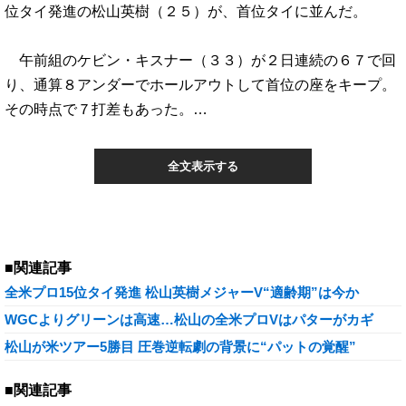
位タイ発進の松山英樹（２５）が、首位タイに並んだ。
午前組のケビン・キスナー（３３）が２日連続の６７で回
り、通算８アンダーでホールアウトして首位の座をキープ。
その時点で７打差もあった。…
全文表示する
■関連記事
全米プロ15位タイ発進 松山英樹メジャーV“適齢期”は今か
WGCよりグリーンは高速…松山の全米プロVはパターがカギ
松山が米ツアー5勝目 圧巻逆転劇の背景に“パットの覚醒”
■関連記事