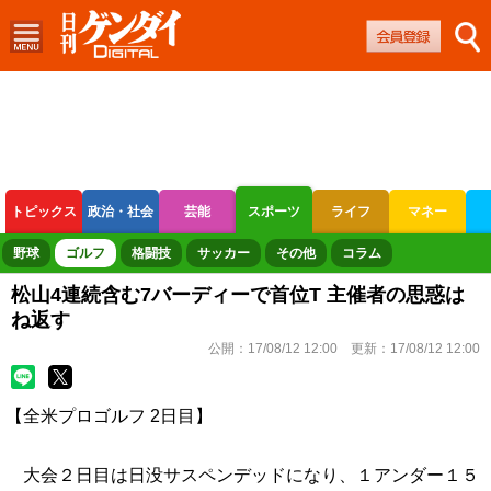
トピックス
政治・社会
芸能
スポーツ
ライフ
マネー
ボートレース
競輪
オートレース
野球
ゴルフ
格闘技
サッカー
その他
コラム
松山4連続含む7バーディーで首位T 主催者の思惑は
ね返す
公開：
17/08/12 12:00
更新：
17/08/12 12:00
【全米プロゴルフ 2日目】
大会２日目は日没サスペンデッドになり、１アンダー１５