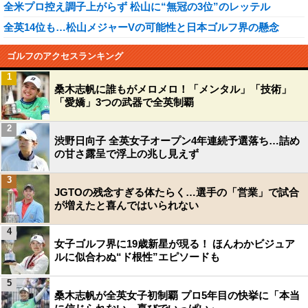
全米プロ控え調子上がらず 松山に“無冠の3位”のレッテル
全英14位も…松山メジャーVの可能性と日本ゴルフ界の懸念
ゴルフのアクセスランキング
1
桑木志帆に誰もがメロメロ！「メンタル」「技術」
「愛嬌」3つの武器で全英制覇
2
渋野日向子 全英女子オープン4年連続予選落ち…詰め
の甘さ露呈で浮上の兆し見えず
3
JGTOの残念すぎる体たらく…選手の「営業」で試合
が増えたと喜んではいられない
4
女子ゴルフ界に19歳新星が現る！ ほんわかビジュア
ルに似合わぬ“ド根性”エピソードも
5
桑木志帆が全英女子初制覇 プロ5年目の快挙に「本当