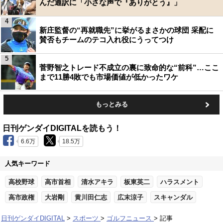
んだ通訳に「小さな声で『ありがとう』」
4
新庄監督の“再就職先”に挙がるまさかの球団 采配に
賛否もチームのテコ入れ役にうってつけ
5
菅野智之トレード不成立の裏に致命的な“前科”…ここ
まで11勝4敗でも市場価値が低かったワケ
もっとみる
日刊ゲンダイDIGITALを読もう！
6.6万
18.5万
人気キーワード
高校野球
高市首相
清水アキラ
板東英二
ハラスメント
高市政権
大岩剛
黄川田仁志
広末涼子
スキャンダル
日刊ゲンダイDIGITAL
スポーツ
ゴルフニュース
記事