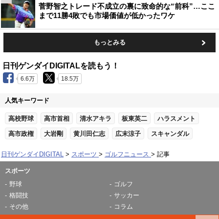
菅野智之トレード不成立の裏に致命的な“前科”…ここ
まで11勝4敗でも市場価値が低かったワケ
もっとみる
日刊ゲンダイDIGITALを読もう！
6.6万
18.5万
人気キーワード
高校野球
高市首相
清水アキラ
板東英二
ハラスメント
高市政権
大岩剛
黄川田仁志
広末涼子
スキャンダル
日刊ゲンダイDIGITAL
スポーツ
ゴルフニュース
記事
スポーツ
野球
ゴルフ
格闘技
サッカー
その他
コラム