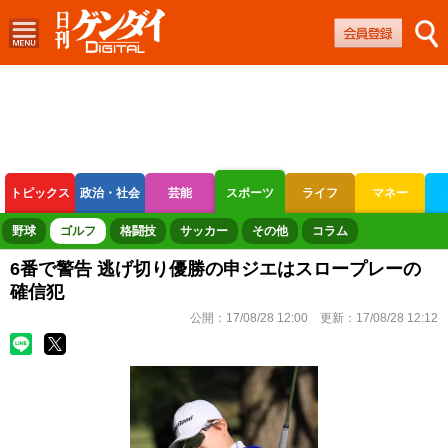
トピックス
政治・社会
芸能
スポーツ
ライフ
マネー
ボートレース
競輪
オートレース
野球
ゴルフ
格闘技
サッカー
その他
コラム
6番で警告 逃げ切り優勝の申ジエはスロープレーの
確信犯
公開：
17/08/28 12:00
更新：
17/08/28 12:12