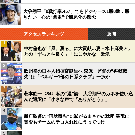
大谷翔平「9戦打率.457」でもドジャース1勝8敗…勝
ちたい一心の“暴走”で膝悪化の懸念
アクセスランキング
週間
1
中村倫也が「風、薫る」に大貢献…妻・水卜麻美アナ
との「ずっと仲良く」「にこやかな」近況
2
欧州初の日本人指揮官誕生へ 森保一監督の“再就職
先”は「ベルギー1部の日系クラブ」一択か
3
萩本欽一〈34〉私の“運”論 大谷翔平のカネを使い込
んだ通訳に「小さな声で『ありがとう』」
4
新庄監督の“再就職先”に挙がるまさかの球団 采配に
賛否もチームのテコ入れ役にうってつけ
5