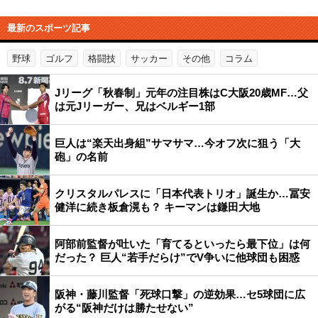
最新のスポーツ記事
野球
ゴルフ
格闘技
サッカー
その他
コラム
Jリーグ「秋春制」元年の注目株はC大阪20歳MF…父
は元Jリーガー、兄はベルギー1部
巨人は“楽天出身組”サマサマ…今オフ次に狙う「大
砲」の名前
クリスタルパレスに「日本代表トリオ」誕生か…冨安
健洋に続き板倉滉も？ キーマンは鎌田大地
阿部前監督が吐いた「育てるといったら最下位」は何
だった？ 巨人“若手だらけ”でV争いに他球団も困惑
阪神・藤川監督「死球口撃」の逆効果…セ5球団に広
がる“阪神だけは勝たせない”