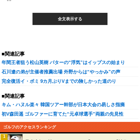
全文表示する
■関連記事
年間王者狙う松山英樹 パターの“浮気”はイップスの始まり
石川遼の弟が主催者推薦出場 外野からは“やっかみ”の声
完全復活イ・ボミ 9カ月ぶりVまでの険しかった道のり
■関連記事
キム・ハヌル楽々 韓国ツアー幹部が日本大会の易しさ指摘
初V森田遥 ゴルファーに育てた“元卓球選手”両親の先見性
ゴルフのアクセスランキング
1