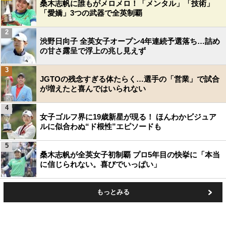
桑木志帆に誰もがメロメロ！「メンタル」「技術」
「愛嬌」3つの武器で全英制覇
2
渋野日向子 全英女子オープン4年連続予選落ち…詰め
の甘さ露呈で浮上の兆し見えず
3
JGTOの残念すぎる体たらく…選手の「営業」で試合
が増えたと喜んではいられない
4
女子ゴルフ界に19歳新星が現る！ ほんわかビジュア
ルに似合わぬ“ド根性”エピソードも
5
桑木志帆が全英女子初制覇 プロ5年目の快挙に「本当
に信じられない。喜びでいっぱい」
もっとみる