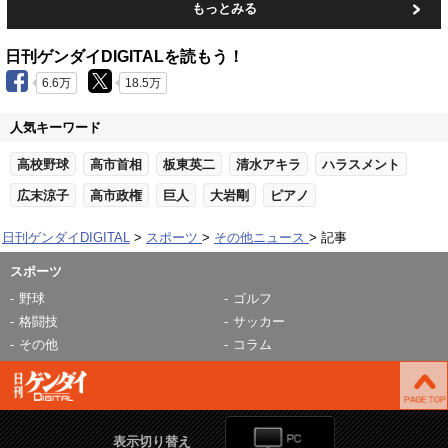
もっとみる
日刊ゲンダイDIGITALを読もう！
6.6万
18.5万
人気キーワード
高校野球
高市首相
板東英二
清水アキラ
ハラスメント
広末涼子
高市政権
巨人
大岩剛
ピアノ
日刊ゲンダイDIGITAL
スポーツ
その他ニュース
記事
スポーツ
野球
ゴルフ
格闘技
サッカー
その他
コラム
表示切り替え