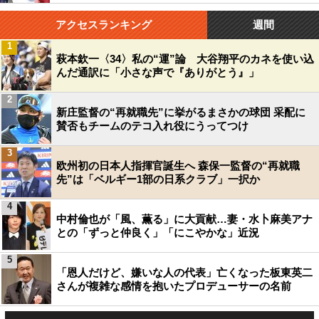
アクセスランキング
週間
1
萩本欽一〈34〉私の“運”論 大谷翔平のカネを使い込
んだ通訳に「小さな声で『ありがとう』」
2
新庄監督の“再就職先”に挙がるまさかの球団 采配に
賛否もチームのテコ入れ役にうってつけ
3
欧州初の日本人指揮官誕生へ 森保一監督の“再就職
先”は「ベルギー1部の日系クラブ」一択か
4
中村倫也が「風、薫る」に大貢献…妻・水卜麻美アナ
との「ずっと仲良く」「にこやかな」近況
5
「恩人だけど、嫌いな人の代表」亡くなった板東英二
さんが複雑な感情を抱いたプロデューサーの名前