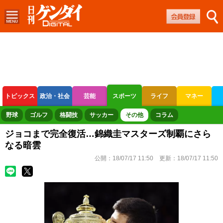
トピックス
政治・社会
芸能
スポーツ
ライフ
マネー
ボートレース
競輪
オートレース
野球
ゴルフ
格闘技
サッカー
その他
コラム
ジョコまで完全復活…錦織圭マスターズ制覇にさら
なる暗雲
公開：
18/07/17 11:50
更新：
18/07/17 11:50