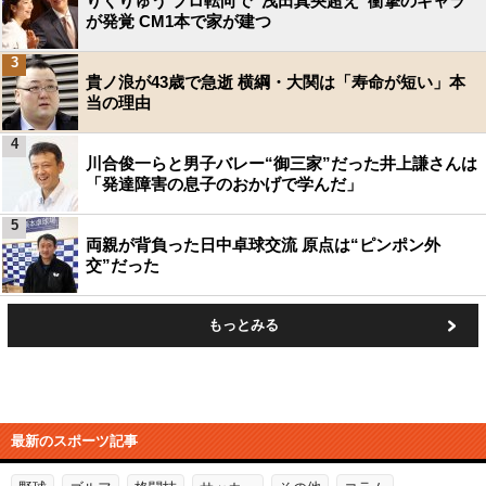
りくりゅう プロ転向で“浅田真央超え”衝撃のギャラ
が発覚 CM1本で家が建つ
3
貴ノ浪が43歳で急逝 横綱・大関は「寿命が短い」本
当の理由
4
川合俊一らと男子バレー“御三家”だった井上謙さんは
「発達障害の息子のおかげで学んだ」
5
両親が背負った日中卓球交流 原点は“ピンポン外
交”だった
もっとみる
最新のスポーツ記事