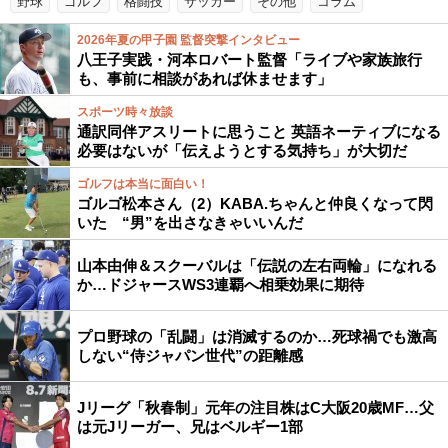
野球
ゴルフ
格闘技
サッカー
その他
コラム
2026年夏の甲子園 監督突撃インタビュー
八王子実践・河本ロバート監督「ライブや家族旅行
も、事前に相談があれば休ませます」
スポーツ時々放談
通訳同伴アスリートに思うこと 英語ネーティブになる
必要はないが「伝えようとする気持ち」が大切だ
ゴルフは本当に面白い！
ゴルゴ松本さん（2）KABA.ちゃんと仲良くなって閃
いた “男”を出さなきゃいいんだ
山本由伸＆スクーバルは「伝説の左右両輪」になれる
か…ドジャースWS3連覇へ相乗効果に期待
プロ野球の「乱闘」は消滅するのか…死球禍でも激高
しない“侍ジャパン世代”の距離感
Jリーグ「秋春制」元年の注目株はC大阪20歳MF…父
は元Jリーガー、兄はベルギー1部