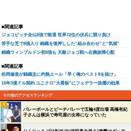
■関連記事
ジョコビッチ全仏8強で敗退 世界72位の伏兵に競り負け
苦手な芝で8強入り 錦織を後押しした“組み合わせ”と“気候”
錦織ウィンブルドン初8強も 天敵ジョコ戦へ右腕故障心配
■関連記事
松岡修造が錦織圭に灼熱エール「早く俺のベスト8を抜け」
10年3億ドル契約 ユニクロ“大看板”にフェデラー抜擢の効果
その他のアクセスランキング
1
バレーボールとビーチバレーで五輪4度出場 高橋有紀
子さんは横浜で寿司屋の女将になっていた
2