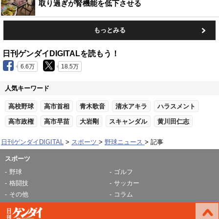
取り過ぎが腎機能を低下させる
もっとみる
日刊ゲンダイDIGITALを読もう！
6.6万
18.5万
人気キーワード
高校野球
高市首相
青木歌音
清水アキラ
ハラスメント
高市政権
高市早苗
大岩剛
スキャンダル
黄川田仁志
日刊ゲンダイDIGITAL
スポーツ
野球ニュース
記事
スポーツ
野球
ゴルフ
格闘技
サッカー
その他
コラム