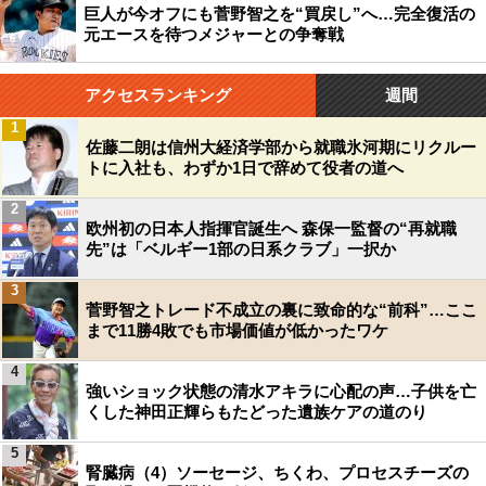
巨人が今オフにも菅野智之を“買戻し”へ…完全復活の
元エースを待つメジャーとの争奪戦
アクセスランキング
週間
1
佐藤二朗は信州大経済学部から就職氷河期にリクルー
トに入社も、わずか1日で辞めて役者の道へ
2
欧州初の日本人指揮官誕生へ 森保一監督の“再就職
先”は「ベルギー1部の日系クラブ」一択か
3
菅野智之トレード不成立の裏に致命的な“前科”…ここ
まで11勝4敗でも市場価値が低かったワケ
4
強いショック状態の清水アキラに心配の声…子供を亡
くした神田正輝らもたどった遺族ケアの道のり
5
腎臓病（4）ソーセージ、ちくわ、プロセスチーズの