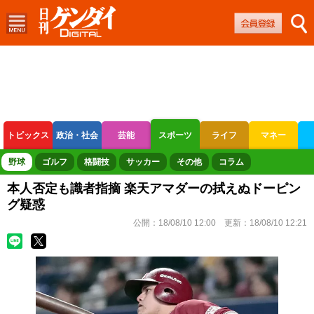
トピックス
政治・社会
芸能
スポーツ
ライフ
マネー
ボートレース
競輪
オートレース
野球
ゴルフ
格闘技
サッカー
その他
コラム
本人否定も識者指摘 楽天アマダーの拭えぬドーピン
グ疑惑
公開：
18/08/10 12:00
更新：
18/08/10 12:21