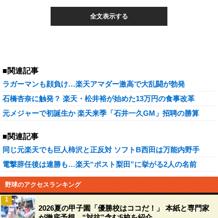
全文表示する
■関連記事
ラガーマンも顔負け…楽天アマダー激高で大乱闘が勃発
石橋杏奈に触発？ 楽天・松井裕が始めた13万円の食事改革
元メジャーで初誕生か 楽天来季「石井一久GM」招聘の勝算
■関連記事
同じ元楽天でも巨人柿沢と正反対 ソフトB西田は万能内野手
電撃辞任後は連勝も…楽天“ポスト梨田”に挙がる2人の名前
野球のアクセスランキング
1
2026夏の甲子園「優勝校はココだ！」 本紙と専門家
が徹底予想、“対抗”含む5校を紹介