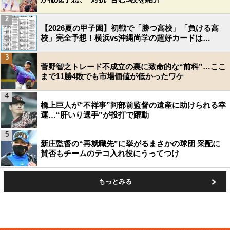
2
【2026夏の甲子園】初戦で「勝つ高校」「負ける高
校」完全予想！横浜vs沖縄尚学の超好カードは…
3
菅野智之トレード不成立の裏に致命的な“前科”…ここ
まで11勝4敗でも市場価値が低かったワケ
4
橋上巨人が“不祥事”阿部前監督の遺産に助けられる幸
運…“肝いり選手”が投打で躍動
5
新庄監督の“再就職先”に挙がるまさかの球団 采配に
賛否もチームのテコ入れ役にうってつけ
もっとみる