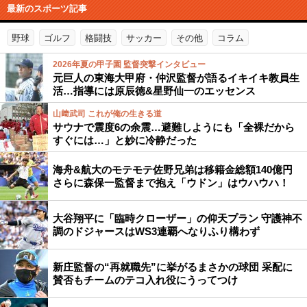
最新のスポーツ記事
野球
ゴルフ
格闘技
サッカー
その他
コラム
2026年夏の甲子園 監督突撃インタビュー
元巨人の東海大甲府・仲沢監督が語るイキイキ教員生
活…指導には原辰徳&星野仙一のエッセンス
山﨑武司 これが俺の生きる道
サウナで震度6の余震…避難しようにも「全裸だから
すぐには…」と妙に冷静だった
海舟&航大のモテモテ佐野兄弟は移籍金総額140億円
さらに森保一監督まで抱え「ウドン」はウハウハ！
大谷翔平に「臨時クローザー」の仰天プラン 守護神不
調のドジャースはWS3連覇へなりふり構わず
新庄監督の“再就職先”に挙がるまさかの球団 采配に
賛否もチームのテコ入れ役にうってつけ