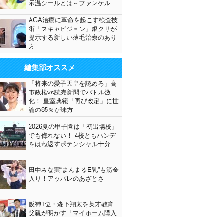
示温シールとは～ファンケル
AGA治療に革命を起こす検査技
術「スキャビジョン」銀クリが
提示する新しい薄毛治療のあり
方
編集部オススメ
「将来の愛子天皇を認めろ」高
市政権vs読売新聞でバトル激
化！ 皇室典範「再び改定」に世
論の85％が味方
2026夏の甲子園は「初出場校」
でも侮れない！ 4校ともハンデ
をはね返すポテンシャル十分
田中みな実“まんまるE乳”も筋金
入り！アッパレのあざとさ
阪神1位・森下翔太を英才教育
父親が明かす「マイホーム購入