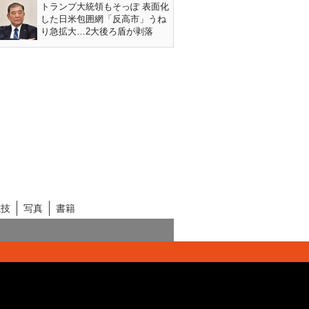
トランプ大統領もそっぽ 表面化
した日米包囲網「反高市」うね
り急拡大…2大後ろ盾が剥落
競技
写真
書籍