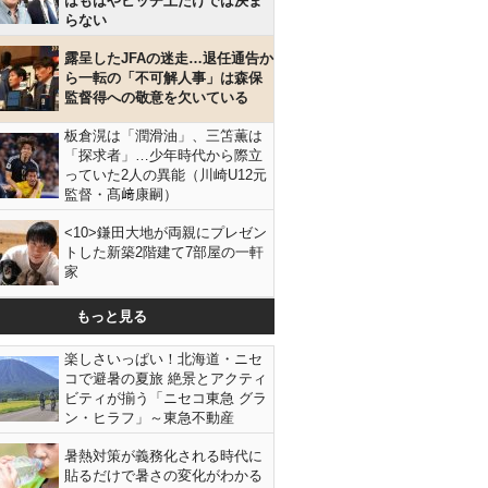
はもはやピッチ上だけでは決ま
らない
露呈したJFAの迷走…退任通告か
ら一転の「不可解人事」は森保
監督得への敬意を欠いている
板倉滉は「潤滑油」、三笘薫は
「探求者」…少年時代から際立
っていた2人の異能（川崎U12元
監督・髙﨑康嗣）
<10>鎌田大地が両親にプレゼン
トした新築2階建て7部屋の一軒
家
もっと見る
楽しさいっぱい！北海道・ニセ
コで避暑の夏旅 絶景とアクティ
ビティが揃う「ニセコ東急 グラ
ン・ヒラフ」～東急不動産
暑熱対策が義務化される時代に
貼るだけで暑さの変化がわかる