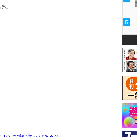
ある。
5
ドルスキ“揃い踏み”はあるか