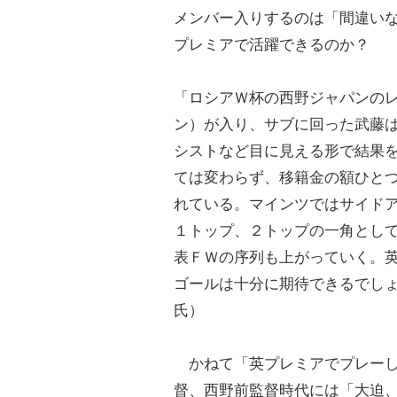
メンバー入りするのは「間違い
プレミアで活躍できるのか？
「ロシアＷ杯の西野ジャパンの
ン）が入り、サブに回った武藤
シストなど目に見える形で結果
ては変わらず、移籍金の額ひと
れている。マインツではサイド
１トップ、２トップの一角とし
表ＦＷの序列も上がっていく。
ゴールは十分に期待できるでし
氏）
かねて「英プレミアでプレーし
督、西野前監督時代には「大迫