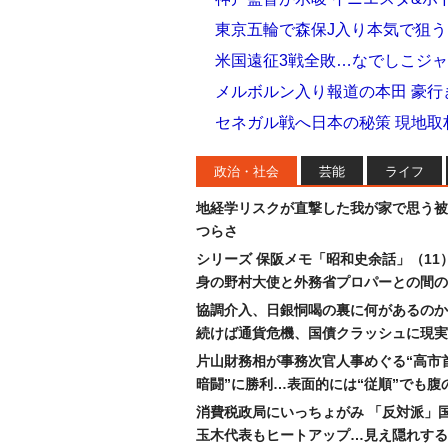
東京五輪で森保J入り本気で狙う
米国遠征3戦全敗…なでしこジ
メルボルン入り報道の本田 豪
セネガル戦へ日本の秘策 現地
政治・社会
芸能
ライフ
地経学リスクが直撃した我が家で思う被
つらさ
シリーズ 保阪メモ「昭和史余話」（11
身の野村大使と外務省プロパーとの間の
協調介入、日銀恫喝の裏に何があるのか
続けば通貨危機、国債クラッシュに現実
片山財務相が事務次官人事めぐる“高市
暗闘”に勝利…表面的には“従順”でも腹
消費税政局にいっちょがみ 「反対派」
玉木代表もヒートアップ…見え隠れする