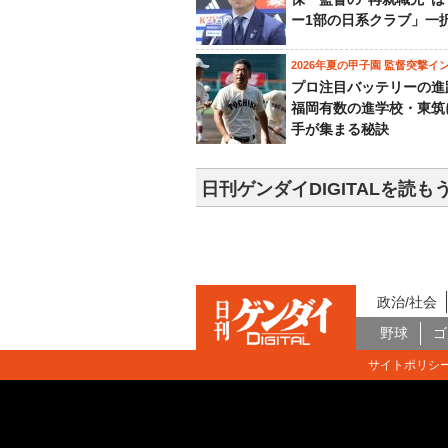
ー1部の日系クラブ」一
2026年夏の甲子園 監督突撃イ
プロ注目バッテリーの進
福岡有数の進学校・東筑
手が集まる秘訣
日刊ゲンダイDIGITALを読も
政治/社会
野球
ゴ
サイトポリシ