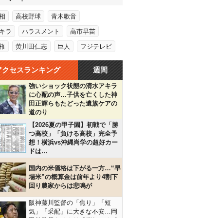
相
高校野球
青木歌音
キラ
ハラスメント
高市早苗
権
黄川田仁志
巨人
フジテレビ
アクセスランキング
週間
強いショック状態の清水アキラ
に心配の声…子供を亡くした神
田正輝らもたどった遺族ケアの
道のり
【2026夏の甲子園】初戦で「勝
つ高校」「負ける高校」完全予
想！横浜vs沖縄尚学の超好カー
ドは…
国内の米価格は下がる一方…“早
場米”の概算金は前年より4割下
回り農家からは悲鳴が
阪神藤川監督の「焦り」「短
気」「采配」に大きな不安…岡