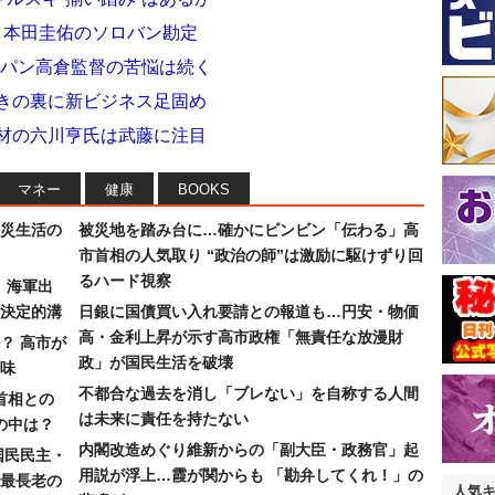
 本田圭佑のソロバン勘定
ャパン高倉監督の苦悩は続く
行きの裏に新ビジネス足固め
取材の六川亨氏は武藤に注目
マネー
健康
BOOKS
災生活の
被災地を踏み台に…確かにビンビン「伝わる」高
市首相の人気取り “政治の師”は激励に駆けずり回
るハード視察
）海軍出
決定的溝
日銀に国債買い入れ要請との報道も…円安・物価
高・金利上昇が示す高市政権「無責任な放漫財
？ 高市が
政」が国民生活を破壊
味
不都合な過去を消し「ブレない」を自称する人間
首相との
は未来に責任を持たない
の中は？
内閣改造めぐり維新からの「副大臣・政務官」起
国民民主・
用説が浮上…霞が関からも 「勘弁してくれ！」の
最長老の
人気