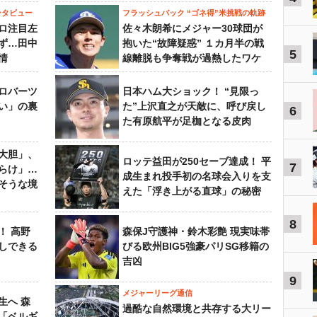
ンタビュー
フラッシュバック “ゴネ得”米挑戦の軌跡
ロ注目左
佐々木朗希にメジャー30球団が
ず…田中
抱いた“故障疑惑” １カ月半の戦
5
情
線離脱も争奪戦が過熱したワケ
ロバーツ
日本ハム大ショック！ “見限っ
い」の裏
た”上沢直之が天敵に、呼び戻し
6
た有原航平が足枷となる皮肉
大胆」、
ロッテ益田が250セーブ達成！ 平
7
らけ」…
成生まれ投手初の名球会入りを支
そうな境
えた「浮き上がる直球」の秘密
8
！ 高野
森保J守護神・鈴木彩艶 現実味帯
しできる
びる欧州BIG5強豪パリSG移籍の
吉凶
9
メジャーリーグ通信
生へ 森
過酷な自然環境と共存する大リー
は「ベルギ