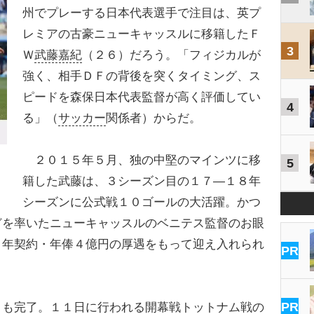
州でプレーする日本代表選手で注目は、英プ
レミアの古豪ニューキャッスルに移籍したＦ
3
Ｗ
武藤嘉紀
（２６）だろう。「フィジカルが
強く、相手ＤＦの背後を突くタイミング、ス
ピードを森保日本代表監督が高く評価してい
4
る」（
サッカー
関係者）からだ。
２０１５年５月、独の中堅のマインツに移
5
籍した武藤は、３シーズン目の１７―１８年
シーズンに公式戦１０ゴールの大活躍。かつ
どを率いたニューキャッスルのベニテス監督のお眼
４年契約・年俸４億円の厚遇をもって迎え入れられ
PR
PR
も完了。１１日に行われる開幕戦トットナム戦の