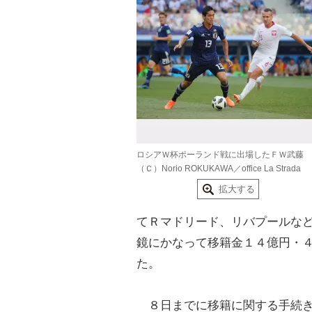
ロシアＷ杯ポーランド戦に出場したＦＷ武藤
（Ｃ）Norio ROKUKAWA／office La Strada
拡大する
てＲマドリード、リバプールな
鏡にかなって移籍金１４億円・
た。
８日までに移籍に関する手続き