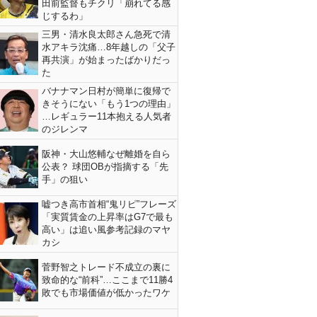
田前監督もチクリ「崩れてる感
じするわ」
三男・清水良太郎さん急死で清
水アキラ沈痛…8年越しの「父子
再共演」が始まったばかりだっ
た
バナナマン日村が簡単に復帰で
きそうにない「もう1つの理由」
…レギュラー11本抱える人気者
のジレンマ
阪神・大山悠輔なぜ離婚を自ら
公表？ 球団OBが指摘する「先
手」の狙い
嘘つき高市首相“鬼リピ”フレーズ
「実質賃金の上昇率はG7で最も
高い」は追い風参考記録のマヤ
カシ
菅野智之トレード不成立の裏に
致命的な“前科”…ここまで11勝4
敗でも市場価値が低かったワケ