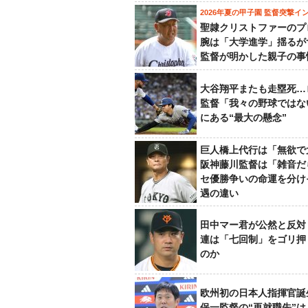
2026年夏の甲子園 監督突撃イ
聖隷クリストファーのプ
腕は「大学進学」揺るが
監督が明かした親子の事
大谷翔平またも走塁死…
監督「我々の野球ではな
にある“最大の懸念”
巨人橋上代行は「無欲で
阪神藤川監督は「雑音だ
セ優勝争いの命運を分け
遇の違い
田中マー君が公然と反対
連は「七回制」をゴリ押
のか
欧州初の日本人指揮官誕
保一監督の“再就職先”