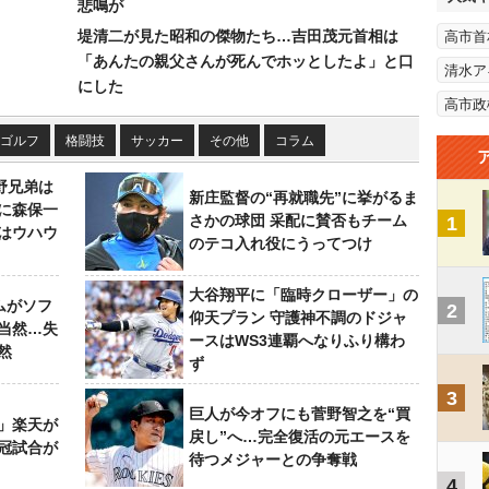
悲鳴が
堤清二が見た昭和の傑物たち…吉田茂元首相は
高市首
「あんたの親父さんが死んでホッとしたよ」と口
清水ア
にした
高市政
ゴルフ
格闘技
サッカー
その他
コラム
野兄弟は
新庄監督の“再就職先”に挙がるま
らに森保一
さかの球団 采配に賛否もチーム
1
はウハウ
のテコ入れ役にうってつけ
大谷翔平に「臨時クローザー」の
ムがソフ
2
仰天プラン 守護神不調のドジャ
当然…失
ースはWS3連覇へなりふり構わ
然
ず
3
巨人が今オフにも菅野智之を“買
」楽天が
戻し”へ…完全復活の元エースを
冠試合が
待つメジャーとの争奪戦
4