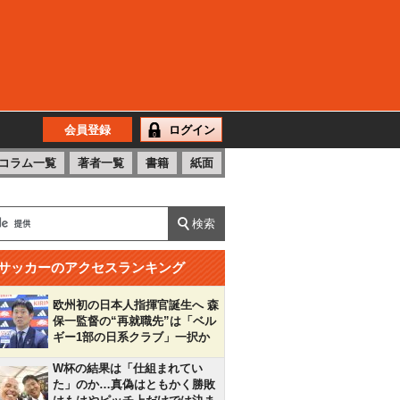
会員登録
ログイン
コラム一覧
著者一覧
書籍
紙面
サッカーのアクセスランキング
欧州初の日本人指揮官誕生へ 森
保一監督の“再就職先”は「ベル
ギー1部の日系クラブ」一択か
W杯の結果は「仕組まれてい
た」のか…真偽はともかく勝敗