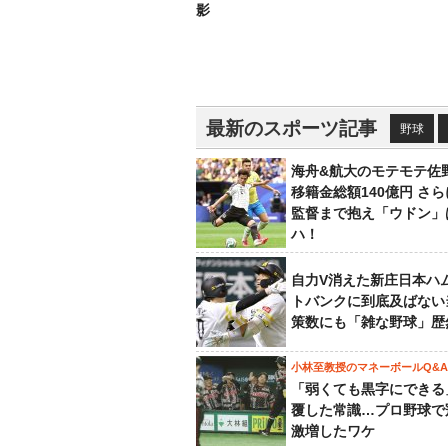
影
最新のスポーツ記事
野球
海舟&航大のモテモテ佐
移籍金総額140億円 さ
監督まで抱え「ウドン」
ハ！
自力V消えた新庄日本ハ
トバンクに到底及ばない
策数にも「雑な野球」歴
小林至教授のマネーボールQ&A
「弱くても黒字にできる
覆した常識…プロ野球で
激増したワケ