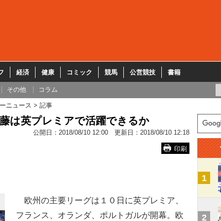
フ
経済
健康
コミック
競馬
公営競技
書籍
その他
コラム
ーニュース
記事
武藤は英プレミアで活躍できるか
公開日：
2018/08/10 12:00
更新日：
2018/08/10 12:18
印刷
1
欧州の主要リーグは１０日に英プレミア、
フランス、オランダ、ポルトガルが開幕。欧
2