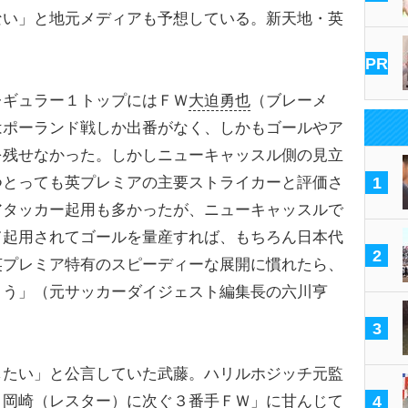
ない」と地元メディアも予想している。新天地・英
PR
レギュラー１トップにはＦＷ
大迫勇也
（ブレーメ
はポーランド戦しか出番がなく、しかもゴールやア
を残せなかった。しかしニューキャッスル側の見立
つとっても英プレミアの主要ストライカーと評価さ
1
アタッカー起用も多かったが、ニューキャッスルで
て起用されてゴールを量産すれば、もちろん日本代
2
英プレミア特有のスピーディーな展開に慣れたら、
ょう」（元サッカーダイジェスト編集長の六川亨
3
たい」と公言していた武藤。ハリルホジッチ元監
、岡崎（レスター）に次ぐ３番手ＦＷ」に甘んじて
4