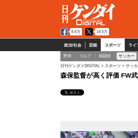
6.6万
18.5万
政治/社会
芸能
スポーツ
ライ
野球
ゴルフ
格闘技
サッカー
日刊ゲンダイDIGITAL
スポーツ
サッカ
森保監督が高く評価 FW