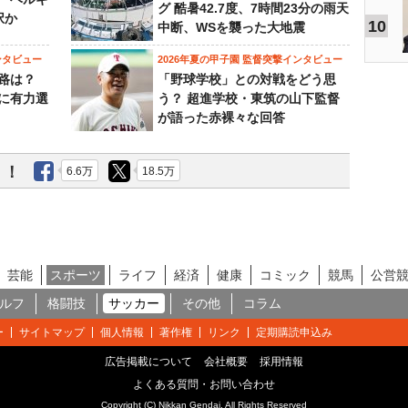
グ 酷暑42.7度、7時間23分の雨天
択か
10
中断、WSを襲った大地震
ンタビュー
2026年夏の甲子園 監督突撃インタビュー
路は？
「野球学校」との対戦をどう思
に有力選
う？ 超進学校・東筑の山下監督
が語った赤裸々な回答
う！
6.6万
18.5万
芸能
スポーツ
ライフ
経済
健康
コミック
競馬
公営
ルフ
格闘技
サッカー
その他
コラム
ー
サイトマップ
個人情報
著作権
リンク
定期購読申込み
広告掲載について
会社概要
採用情報
よくある質問・お問い合わせ
Copyright (C) Nikkan Gendai. All Rights Reserved