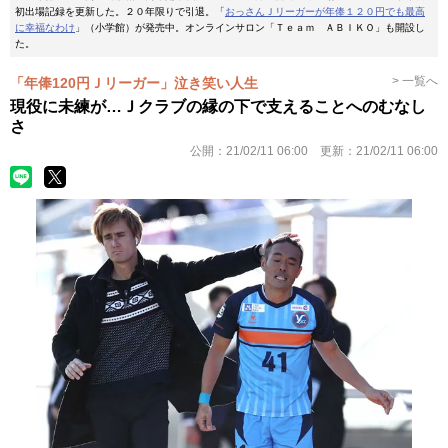
初出場記録を更新した。２０年限りで引退。「
おっさんＪリーガーが年俸１２０円でも最高
に幸福なわけ
」（小学館）が発売中。オンラインサロン「Ｔｅａｍ ＡＢＩＫＯ」も開設し
た。
> 一覧へ
「年俸120円Ｊリーガー」泣き笑い人生
現役に未練が…Ｊクラブの縁の下で支えることへのむなし
さ
公開：
21/02/11 06:00
更新：
21/02/11 06:00