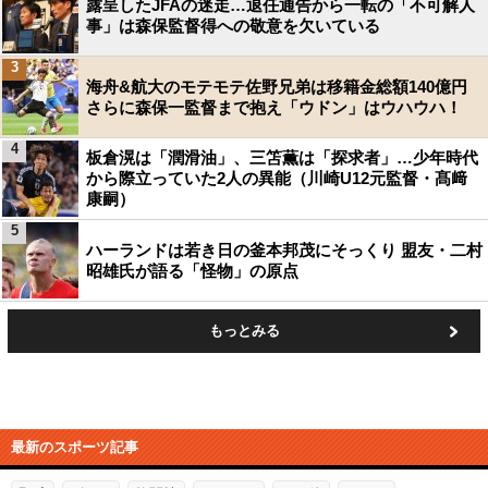
露呈したJFAの迷走…退任通告から一転の「不可解人
事」は森保監督得への敬意を欠いている
3
海舟&航大のモテモテ佐野兄弟は移籍金総額140億円
さらに森保一監督まで抱え「ウドン」はウハウハ！
4
板倉滉は「潤滑油」、三笘薫は「探求者」…少年時代
から際立っていた2人の異能（川崎U12元監督・髙﨑
康嗣）
5
ハーランドは若き日の釜本邦茂にそっくり 盟友・二村
昭雄氏が語る「怪物」の原点
もっとみる
最新のスポーツ記事