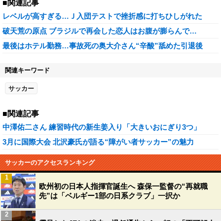
■関連記事
レベルが高すぎる…Ｊ入団テストで挫折感に打ちひしがれた
破天荒の原点 ブラジルで再会した恋人はお腹が膨らんで…
最後はホテル勤務…事故死の奥大介さん“辛酸”舐めた引退後
関連キーワード
サッカー
■関連記事
中澤佑二さん 練習時代の新生姜入り「大きいおにぎり3つ」
3月に国際大会 北沢豪氏が語る“障がい者サッカー”の魅力
サッカーのアクセスランキング
1
欧州初の日本人指揮官誕生へ 森保一監督の“再就職
先”は「ベルギー1部の日系クラブ」一択か
2