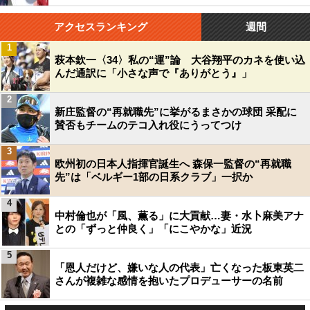
アクセスランキング
週間
1
萩本欽一〈34〉私の“運”論 大谷翔平のカネを使い込
んだ通訳に「小さな声で『ありがとう』」
2
新庄監督の“再就職先”に挙がるまさかの球団 采配に
賛否もチームのテコ入れ役にうってつけ
3
欧州初の日本人指揮官誕生へ 森保一監督の“再就職
先”は「ベルギー1部の日系クラブ」一択か
4
中村倫也が「風、薫る」に大貢献…妻・水卜麻美アナ
との「ずっと仲良く」「にこやかな」近況
5
「恩人だけど、嫌いな人の代表」亡くなった板東英二
さんが複雑な感情を抱いたプロデューサーの名前