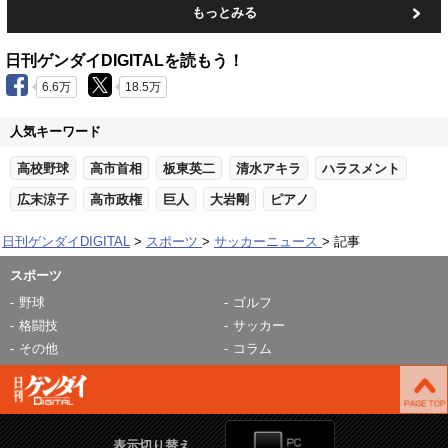
もっとみる
日刊ゲンダイDIGITALを読もう！
6.6万
18.5万
人気キーワード
高校野球
高市首相
板東英二
清水アキラ
ハラスメント
広末涼子
高市政権
巨人
大岩剛
ピアノ
日刊ゲンダイDIGITAL
スポーツ
サッカーニュース
記事
スポーツ
野球
ゴルフ
格闘技
サッカー
その他
コラム
表示切り替え