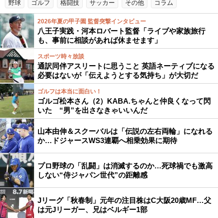
野球
ゴルフ
格闘技
サッカー
その他
コラム
2026年夏の甲子園 監督突撃インタビュー
八王子実践・河本ロバート監督「ライブや家族旅行
も、事前に相談があれば休ませます」
スポーツ時々放談
通訳同伴アスリートに思うこと 英語ネーティブになる
必要はないが「伝えようとする気持ち」が大切だ
ゴルフは本当に面白い！
ゴルゴ松本さん（2）KABA.ちゃんと仲良くなって閃
いた “男”を出さなきゃいいんだ
山本由伸＆スクーバルは「伝説の左右両輪」になれる
か…ドジャースWS3連覇へ相乗効果に期待
プロ野球の「乱闘」は消滅するのか…死球禍でも激高
しない“侍ジャパン世代”の距離感
Jリーグ「秋春制」元年の注目株はC大阪20歳MF…父
は元Jリーガー、兄はベルギー1部