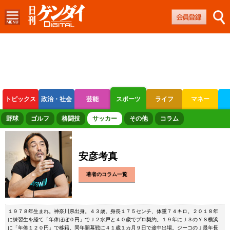
トピックス
政治・社会
芸能
スポーツ
ライフ
マネー
ボートレース
競輪
オートレース
野球
ゴルフ
格闘技
サッカー
その他
コラム
安彦考真
著者のコラム一覧
１９７８年生まれ。神奈川県出身。４３歳。身長１７５センチ、体重７４キロ。２０１８年
に練習生を経て「年俸ほぼ０円」でＪ２水戸と４０歳でプロ契約。１９年にＪ３のＹＳ横浜
に「年俸１２０円」で移籍。同年開幕戦に４１歳１カ月９日で途中出場。ジーコのＪ最年長