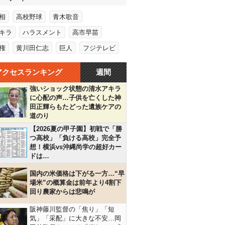
相
高校野球
青木歌音
キラ
ハラスメント
高市早苗
権
黄川田仁志
巨人
フジテレビ
アクセスランキング
週間
強いショック状態の清水アキラ
に心配の声…子供を亡くした神
田正輝らもたどった遺族ケアの
道のり
【2026夏の甲子園】初戦で「勝
つ高校」「負ける高校」完全予
想！横浜vs沖縄尚学の超好カー
ドは…
国内の米価格は下がる一方…“早
場米”の概算金は前年より4割下
回り農家からは悲鳴が
阪神藤川監督の「焦り」「短
気」「采配」に大きな不安…岡