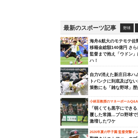
最新のスポーツ記事
野球
海舟&航大のモテモテ佐
移籍金総額140億円 さ
監督まで抱え「ウドン」
ハ！
自力V消えた新庄日本ハ
トバンクに到底及ばない
策数にも「雑な野球」歴
小林至教授のマネーボールQ&A
「弱くても黒字にできる
覆した常識…プロ野球で
激増したワケ
2026年夏の甲子園 監督突撃イ