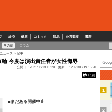
フ
経済
健康
コミック
競馬
公営競技
書籍
その他
コラム
ニュース
記事
輪 今度は演出責任者が女性侮辱
公開日：
2021/03/19 15:20
更新日：
2021/03/19 15:20
印刷
1
■まだある開催中止
2