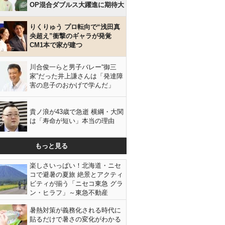
OP混合ダブルス大躍進に期待大
りくりゅう プロ転向で“浅田真
央超え”衝撃のギャラが発覚
CM1本で家が建つ
川合俊一らと男子バレー“御三
家”だった井上謙さんは「発達障
害の息子のおかげで学んだ」
貴ノ浪が43歳で急逝 横綱・大関
は「寿命が短い」本当の理由
もっと見る
楽しさいっぱい！北海道・ニセ
コで避暑の夏旅 絶景とアクティ
ビティが揃う「ニセコ東急 グラ
ン・ヒラフ」～東急不動産
暑熱対策が義務化される時代に
貼るだけで暑さの変化がわかる