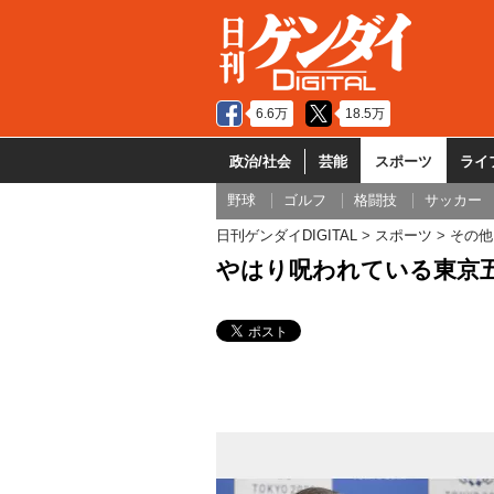
6.6万
18.5万
政治/社会
芸能
スポーツ
ライ
野球
ゴルフ
格闘技
サッカー
日刊ゲンダイDIGITAL
スポーツ
その他
やはり呪われている東京五