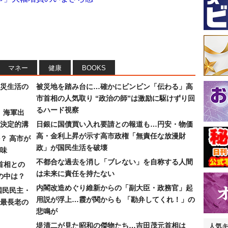
マネー
健康
BOOKS
災生活の
被災地を踏み台に…確かにビンビン「伝わる」高
市首相の人気取り “政治の師”は激励に駆けずり回
るハード視察
）海軍出
決定的溝
日銀に国債買い入れ要請との報道も…円安・物価
高・金利上昇が示す高市政権「無責任な放漫財
？ 高市が
政」が国民生活を破壊
味
不都合な過去を消し「ブレない」を自称する人間
首相との
は未来に責任を持たない
の中は？
内閣改造めぐり維新からの「副大臣・政務官」起
国民民主・
用説が浮上…霞が関からも 「勘弁してくれ！」の
最長老の
悲鳴が
堤清二が見た昭和の傑物たち…吉田茂元首相は
人気