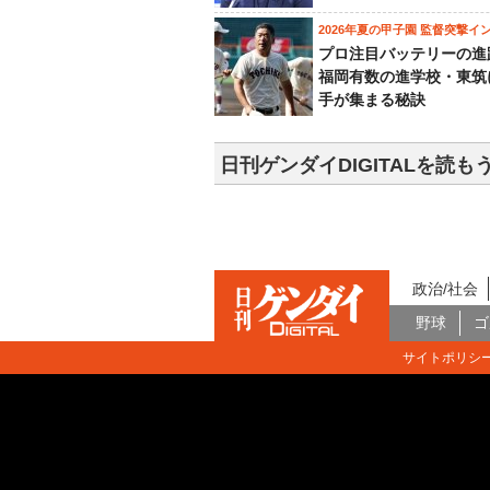
2026年夏の甲子園 監督突撃イ
プロ注目バッテリーの進
福岡有数の進学校・東筑
手が集まる秘訣
日刊ゲンダイDIGITALを読も
政治/社会
野球
ゴ
サイトポリシ