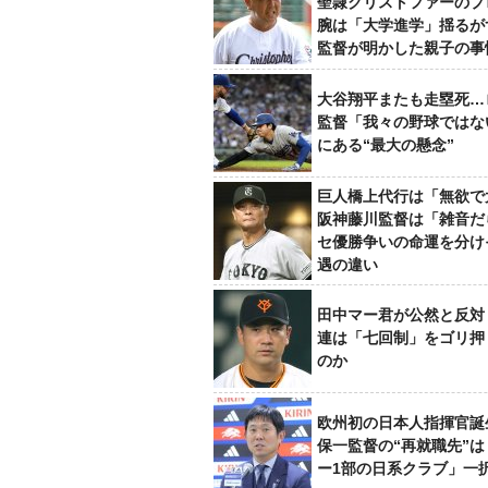
聖隷クリストファーのプ
腕は「大学進学」揺るが
監督が明かした親子の事
大谷翔平またも走塁死…
監督「我々の野球ではな
にある“最大の懸念”
巨人橋上代行は「無欲で
阪神藤川監督は「雑音だ
セ優勝争いの命運を分け
遇の違い
田中マー君が公然と反対
連は「七回制」をゴリ押
のか
欧州初の日本人指揮官誕
保一監督の“再就職先”
ー1部の日系クラブ」一