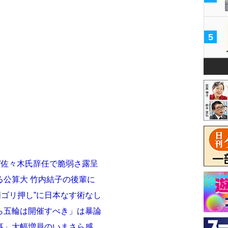
5
”佐々木氏辞任で脆弱さ露呈
る公算大 竹内結子の後輩に
入国ゴリ押し”に日本なす術なし
ら五輪は開催すべき」は暴論
事」大幅増員のいまさら感