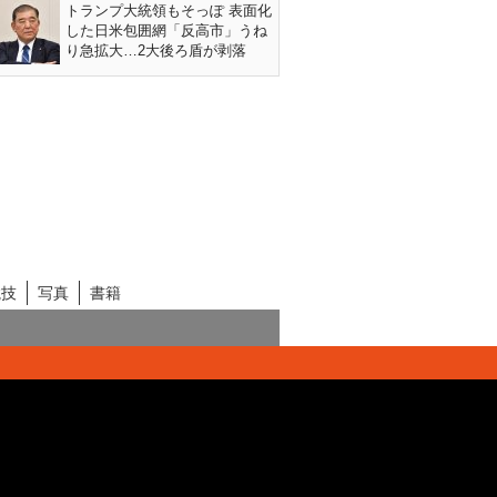
トランプ大統領もそっぽ 表面化
した日米包囲網「反高市」うね
り急拡大…2大後ろ盾が剥落
競技
写真
書籍