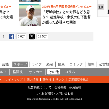
10
ンタビュー
2026年夏の甲子園 監督突撃インタビュー
路は？
「野球学校」との対戦をどう思
に有力選
う？ 超進学校・東筑の山下監督
が語った赤裸々な回答
う！
6.6万
18.5万
芸能
スポーツ
ライフ
経済
健康
コミック
競馬
公営
ルフ
格闘技
サッカー
その他
コラム
ー
サイトマップ
個人情報
著作権
リンク
定期購読申込み
広告掲載について
会社概要
採用情報
よくある質問・お問い合わせ
Copyright (C) Nikkan Gendai. All Rights Reserved