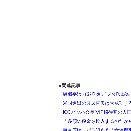
■関連記事
組織委は内部崩壊…“ブタ演出案
米国進出の渡辺直美は大成功す
IOCバッハ会長“VIP招待客の
「多額の税金を投入するのだか
東京五輪・パラ組織委「女性理