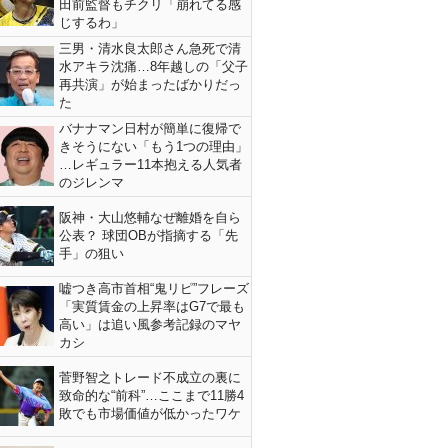
田前監督もチクリ「崩れてる感
じするわ」
三男・清水良太郎さん急死で清
水アキラ沈痛…8年越しの「父子
再共演」が始まったばかりだっ
た
バナナマン日村が簡単に復帰で
きそうにない「もう1つの理由」
…レギュラー11本抱える人気者
のジレンマ
阪神・大山悠輔なぜ離婚を自ら
公表？ 球団OBが指摘する「先
手」の狙い
嘘つき高市首相“鬼リピ”フレーズ
「実質賃金の上昇率はG7で最も
高い」は追い風参考記録のマヤ
カシ
菅野智之トレード不成立の裏に
致命的な“前科”…ここまで11勝4
敗でも市場価値が低かったワケ