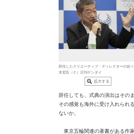
辞任したクリエーティブ・ディレクターの佐々
木宏氏（Ｃ）日刊ゲンダイ
拡大する
辞任しても、式典の演出はその
その感覚も海外に受け入れられ
ないか。
東京五輪
関連の著書がある
作