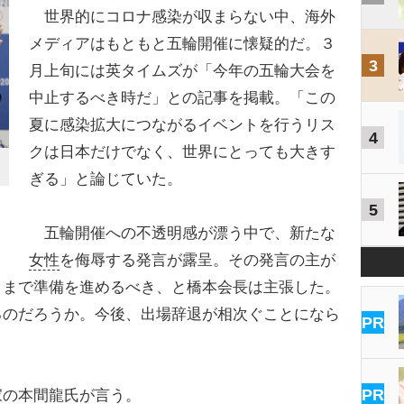
世界的にコロナ感染が収まらない中、海外
メディアはもともと五輪開催に懐疑的だ。３
3
月上旬には英タイムズが「今年の五輪大会を
中止するべき時だ」との記事を掲載。「この
夏に感染拡大につながるイベントを行うリス
4
クは日本だけでなく、世界にとっても大きす
ぎる」と論じていた。
5
五輪開催への不透明感が漂う中で、新たな
女性
を侮辱する発言が露呈。その発言の主が
ままで準備を進めるべき、と橋本会長は主張した。
るのだろうか。今後、出場辞退が相次ぐことになら
PR
PR
家
の本間龍氏が言う。