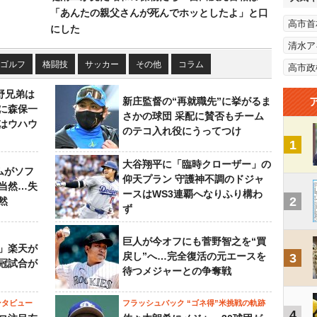
「あんたの親父さんが死んでホッとしたよ」と口
高市首
にした
清水ア
ゴルフ
格闘技
サッカー
その他
コラム
高市政
野兄弟は
新庄監督の“再就職先”に挙がるま
らに森保一
さかの球団 采配に賛否もチーム
はウハウ
のテコ入れ役にうってつけ
1
大谷翔平に「臨時クローザー」の
ムがソフ
仰天プラン 守護神不調のドジャ
当然…失
ースはWS3連覇へなりふり構わ
2
然
ず
巨人が今オフにも菅野智之を“買
」楽天が
戻し”へ…完全復活の元エースを
3
冠試合が
待つメジャーとの争奪戦
ンタビュー
フラッシュバック “ゴネ得”米挑戦の軌跡
4