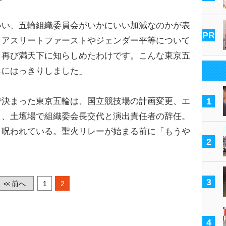
いい、五輪組織委員会がいかにいい加減なのかが表
PR
。アスリートファーストやジェンダー平等について
、再び満天下に知らしめたわけです。こんな東京五
らにはっきりしました」
で決まった東京五輪は、国立競技場の計画変更、エ
1
き、土壇場で組織委会長交代と演出責任者の辞任。
り呪われている。聖火リレーが始まる前に「もうや
2
3
前へ
1
2
<<
4