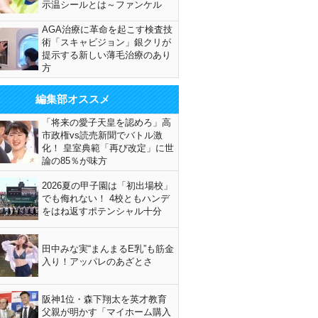
示温シールとは～ファンケル
AGA治療に革命を起こす検査技
術「スキャビジョン」銀クリが
提示する新しい薄毛治療のあり
方
編集部オススメ
「将来の愛子天皇を認めろ」高
市政権vs読売新聞でバトル激
化！ 皇室典範「再び改定」に世
論の85％が味方
2026夏の甲子園は「初出場校」
でも侮れない！ 4校ともハンデ
をはね返すポテンシャル十分
田中みな実“まんまるE乳”も筋金
入り！アッパレのあざとさ
阪神1位・森下翔太を英才教育
父親が明かす「マイホーム購入