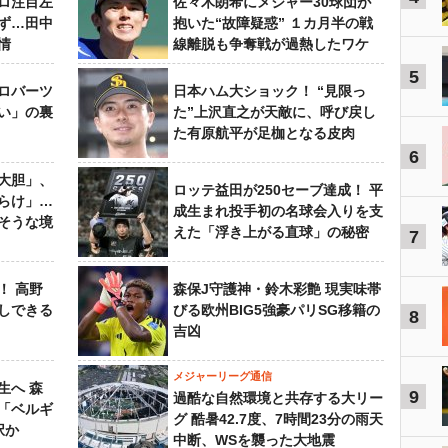
ロ注目左
佐々木朗希にメジャー30球団が
ず…田中
抱いた“故障疑惑” １カ月半の戦
情
線離脱も争奪戦が過熱したワケ
5
ロバーツ
日本ハム大ショック！ “見限っ
い」の裏
た”上沢直之が天敵に、呼び戻し
た有原航平が足枷となる皮肉
6
大胆」、
ロッテ益田が250セーブ達成！ 平
らけ」…
成生まれ投手初の名球会入りを支
そうな境
えた「浮き上がる直球」の秘密
7
！ 高野
森保J守護神・鈴木彩艶 現実味帯
しできる
びる欧州BIG5強豪パリSG移籍の
8
吉凶
メジャーリーグ通信
生へ 森
9
過酷な自然環境と共存する大リー
は「ベルギ
グ 酷暑42.7度、7時間23分の雨天
択か
中断、WSを襲った大地震