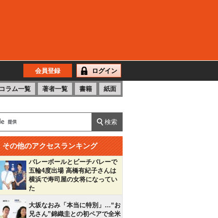
会員登録
ログイン
コラム一覧
著者一覧
書籍
紙面
その他のアクセスランキング
バレーボールとビーチバレーで
五輪4度出場 高橋有紀子さんは
横浜で寿司屋の女将になってい
た
大坂なおみ「本当に特別」…“お
兄さん”錦織圭との初ペアで全米