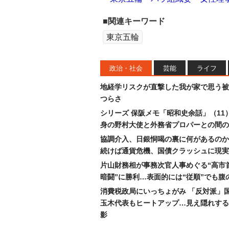
■関連キーワード
東京五輪
政治・社会
芸能
ライフ
地経学リスクが直撃した我が家で思う被
つらさ
シリーズ 保阪メモ「昭和史余話」（11
身の野村大使と外務省プロパーとの間の
協調介入、日銀恫喝の裏に何があるのか
続けば通貨危機、国債クラッシュに現実
片山財務相が事務次官人事めぐる“高市
暗闘”に勝利…表面的には“従順”でも腹
消費税政局にいっちょがみ 「反対派」
玉木代表もヒートアップ…見え隠れする
影