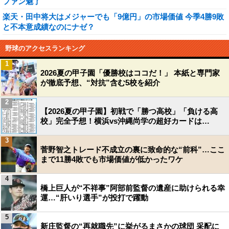
ファン魅了
楽天・田中将大はメジャーでも「9億円」の市場価値 今季4勝9敗
と不本意成績なのにナゼ？
野球のアクセスランキング
1
2026夏の甲子園「優勝校はココだ！」 本紙と専門家
が徹底予想、“対抗”含む5校を紹介
2
【2026夏の甲子園】初戦で「勝つ高校」「負ける高
校」完全予想！横浜vs沖縄尚学の超好カードは…
3
菅野智之トレード不成立の裏に致命的な“前科”…ここ
まで11勝4敗でも市場価値が低かったワケ
4
橋上巨人が“不祥事”阿部前監督の遺産に助けられる幸
運…“肝いり選手”が投打で躍動
5
新庄監督の“再就職先”に挙がるまさかの球団 采配に