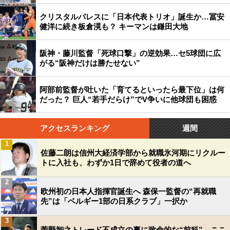
クリスタルパレスに「日本代表トリオ」誕生か…冨安
健洋に続き板倉滉も？ キーマンは鎌田大地
阪神・藤川監督「死球口撃」の逆効果…セ5球団に広
がる“阪神だけは勝たせない”
阿部前監督が吐いた「育てるといったら最下位」は何
だった？ 巨人“若手だらけ”でV争いに他球団も困惑
アクセスランキング
週間
1
佐藤二朗は信州大経済学部から就職氷河期にリクルー
トに入社も、わずか1日で辞めて役者の道へ
2
欧州初の日本人指揮官誕生へ 森保一監督の“再就職
先”は「ベルギー1部の日系クラブ」一択か
3
菅野智之トレード不成立の裏に致命的な“前科”…ここ