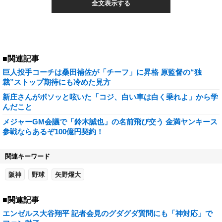
全文表示する
■関連記事
巨人投手コーチは桑田補佐が「チーフ」に昇格 原監督の“独
裁”ストップ期待にも冷めた見方
新庄さんがボソッと呟いた「コジ、白い車は白く乗れよ」から学
んだこと
メジャーGM会議で「鈴木誠也」の名前飛び交う 金満ヤンキース
参戦ならあるぞ100億円契約！
関連キーワード
阪神
野球
矢野燿大
■関連記事
エンゼルス大谷翔平 記者会見のグダグダ質問にも「神対応」で