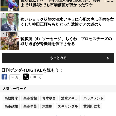
まで11勝4敗でも市場価値が低かったワケ
4
強いショック状態の清水アキラに心配の声…子供を亡
くした神田正輝らもたどった遺族ケアの道のり
5
腎臓病（4）ソーセージ、ちくわ、プロセスチーズの
取り過ぎが腎機能を低下させる
もっとみる
日刊ゲンダイDIGITALを読もう！
6.6万
18.5万
人気キーワード
高校野球
高市首相
青木歌音
清水アキラ
ハラスメント
高市政権
高市早苗
大岩剛
スキャンダル
黄川田仁志