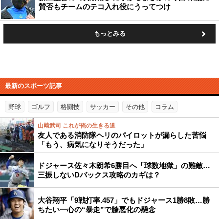
賛否もチームのテコ入れ役にうってつけ
もっとみる
最新のスポーツ記事
野球
ゴルフ
格闘技
サッカー
その他
コラム
山﨑武司 これが俺の生きる道
友人である消防隊ヘリのパイロットが漏らした苦悩
「もう、病気になりそうだった」
ドジャース佐々木朗希6勝目へ「球数地獄」の難敵…
三振しないDバックス攻略のカギは？
大谷翔平「9戦打率.457」でもドジャース1勝8敗…勝
ちたい一心の“暴走”で膝悪化の懸念