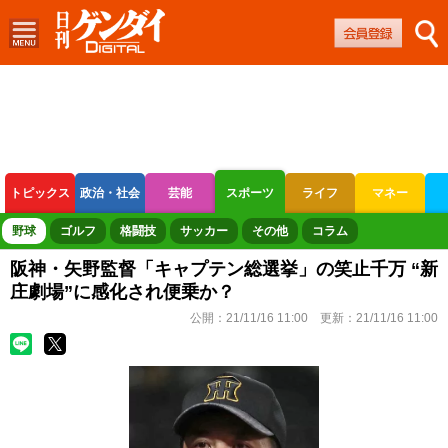
トピックス
政治・社会
芸能
スポーツ
ライフ
マネー
ボートレース
競輪
オートレース
野球
ゴルフ
格闘技
サッカー
その他
コラム
阪神・矢野監督「キャプテン総選挙」の笑止千万 “新
庄劇場”に感化され便乗か？
公開：
21/11/16 11:00
更新：
21/11/16 11:00