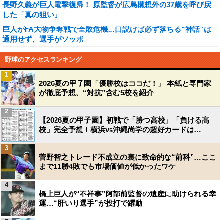
長野久義が巨人電撃復帰！ 原監督が広島構想外の37歳を呼び戻
した「真の狙い」
巨人がFA大物争奪戦で全敗危機…口説けば必ず落ちる“神話”は
通用せず、選手がソッポ
野球のアクセスランキング
1
2026夏の甲子園「優勝校はココだ！」 本紙と専門家
が徹底予想、“対抗”含む5校を紹介
2
【2026夏の甲子園】初戦で「勝つ高校」「負ける高
校」完全予想！横浜vs沖縄尚学の超好カードは…
3
菅野智之トレード不成立の裏に致命的な“前科”…ここ
まで11勝4敗でも市場価値が低かったワケ
4
橋上巨人が“不祥事”阿部前監督の遺産に助けられる幸
運…“肝いり選手”が投打で躍動