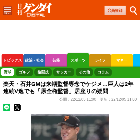
トピックス
政治・社会
芸能
スポーツ
ライフ
マネー
ボートレース
競輪
オートレース
野球
ゴルフ
格闘技
サッカー
その他
コラム
楽天・石井GMは来期監督専念でケジメ…巨人は2年
連続V逸でも「原全権監督」居座りの疑問
公開：
22/12/05 11:00
更新：
22/12/05 11:00