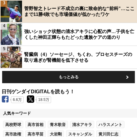
3
菅野智之トレード不成立の裏に致命的な“前科”…ここ
まで11勝4敗でも市場価値が低かったワケ
4
強いショック状態の清水アキラに心配の声…子供を亡
くした神田正輝らもたどった遺族ケアの道のり
5
腎臓病（4）ソーセージ、ちくわ、プロセスチーズの
取り過ぎが腎機能を低下させる
もっとみる
日刊ゲンダイDIGITALを読もう！
6.6万
18.5万
人気キーワード
高校野球
高市首相
青木歌音
清水アキラ
ハラスメント
高市政権
高市早苗
大岩剛
スキャンダル
黄川田仁志