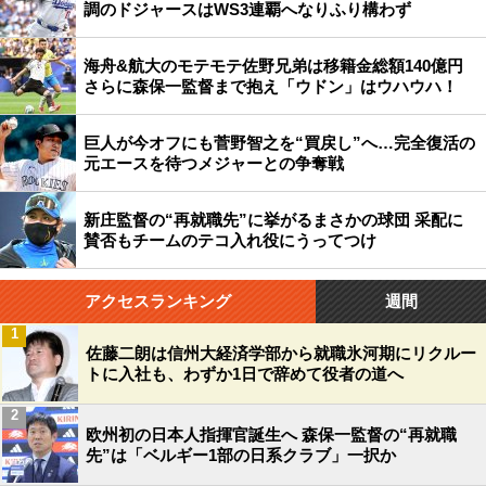
調のドジャースはWS3連覇へなりふり構わず
海舟&航大のモテモテ佐野兄弟は移籍金総額140億円
さらに森保一監督まで抱え「ウドン」はウハウハ！
巨人が今オフにも菅野智之を“買戻し”へ…完全復活の
元エースを待つメジャーとの争奪戦
新庄監督の“再就職先”に挙がるまさかの球団 采配に
賛否もチームのテコ入れ役にうってつけ
アクセスランキング
週間
1
佐藤二朗は信州大経済学部から就職氷河期にリクルー
トに入社も、わずか1日で辞めて役者の道へ
2
欧州初の日本人指揮官誕生へ 森保一監督の“再就職
先”は「ベルギー1部の日系クラブ」一択か