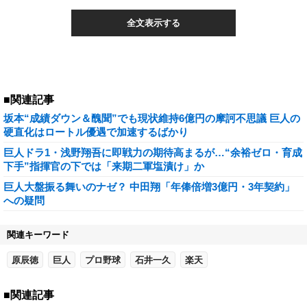
全文表示する
■関連記事
坂本“成績ダウン＆醜聞”でも現状維持6億円の摩訶不思議 巨人の
硬直化はロートル優遇で加速するばかり
巨人ドラ1・浅野翔吾に即戦力の期待高まるが…“余裕ゼロ・育成
下手”指揮官の下では「来期二軍塩漬け」か
巨人大盤振る舞いのナゼ？ 中田翔「年俸倍増3億円・3年契約」
への疑問
関連キーワード
原辰徳
巨人
プロ野球
石井一久
楽天
■関連記事