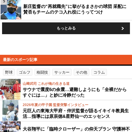
5
新庄監督の“再就職先”に挙がるまさかの球団 采配に
賛否もチームのテコ入れ役にうってつけ
もっとみる
最新のスポーツ記事
野球
ゴルフ
格闘技
サッカー
その他
コラム
山﨑武司 これが俺の生きる道
サウナで震度6の余震…避難しようにも「全裸だから
すぐには…」と妙に冷静だった
2026年夏の甲子園 監督突撃インタビュー
元巨人の東海大甲府・仲沢監督が語るイキイキ教員生
活…指導には原辰徳&星野仙一のエッセンス
大谷翔平に「臨時クローザー」の仰天プラン 守護神不