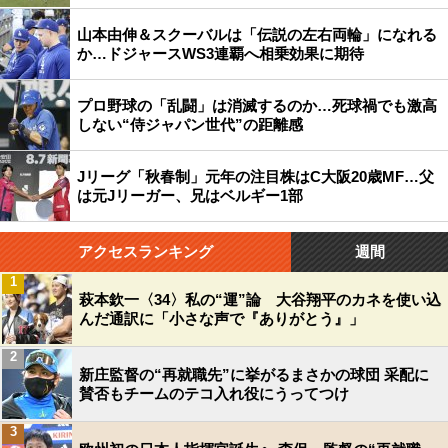
山本由伸＆スクーバルは「伝説の左右両輪」になれる
か…ドジャースWS3連覇へ相乗効果に期待
プロ野球の「乱闘」は消滅するのか…死球禍でも激高
しない“侍ジャパン世代”の距離感
Jリーグ「秋春制」元年の注目株はC大阪20歳MF…父
は元Jリーガー、兄はベルギー1部
アクセスランキング
週間
1
萩本欽一〈34〉私の“運”論 大谷翔平のカネを使い込
んだ通訳に「小さな声で『ありがとう』」
2
新庄監督の“再就職先”に挙がるまさかの球団 采配に
賛否もチームのテコ入れ役にうってつけ
3