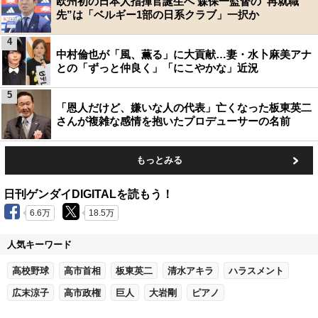
欧州初の日本人指揮官誕生へ 森保一監督の“再就職
先”は「ベルギー1部の日系クラブ」一択か
4
中村倫也が「風、薫る」に大貢献…妻・水卜麻美アナ
との「ずっと仲良く」「にこやかな」近況
5
「恩人だけど、嫌いな人の代表」亡くなった板東英二
さんが複雑な感情を抱いたプロデューサーの名前
もっとみる
日刊ゲンダイDIGITALを読もう！
6.6万
18.5万
人気キーワード
高校野球
高市首相
板東英二
清水アキラ
ハラスメント
広末涼子
高市政権
巨人
大岩剛
ピアノ