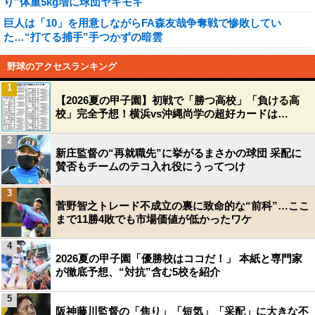
り”体重5kg増に球団ヤキモキ
巨人は「10」を用意しながらFA森友哉争奪戦で惨敗してい
た…“打てる捕手”手つかずの暗雲
野球のアクセスランキング
1
【2026夏の甲子園】初戦で「勝つ高校」「負ける高
校」完全予想！横浜vs沖縄尚学の超好カードは…
2
新庄監督の“再就職先”に挙がるまさかの球団 采配に
賛否もチームのテコ入れ役にうってつけ
3
菅野智之トレード不成立の裏に致命的な“前科”…ここ
まで11勝4敗でも市場価値が低かったワケ
4
2026夏の甲子園「優勝校はココだ！」 本紙と専門家
が徹底予想、“対抗”含む5校を紹介
5
阪神藤川監督の「焦り」「短気」「采配」に大きな不