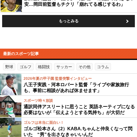
安…岡田前監督もチクリ「崩れてる感じするわ」
もっとみる
最新のスポーツ記事
野球
ゴルフ
格闘技
サッカー
その他
コラム
2026年夏の甲子園 監督突撃インタビュー
八王子実践・河本ロバート監督「ライブや家族旅行
も、事前に相談があれば休ませます」
スポーツ時々放談
通訳同伴アスリートに思うこと 英語ネーティブになる
必要はないが「伝えようとする気持ち」が大切だ
ゴルフは本当に面白い！
ゴルゴ松本さん（2）KABA.ちゃんと仲良くなって閃
いた “男”を出さなきゃいいんだ