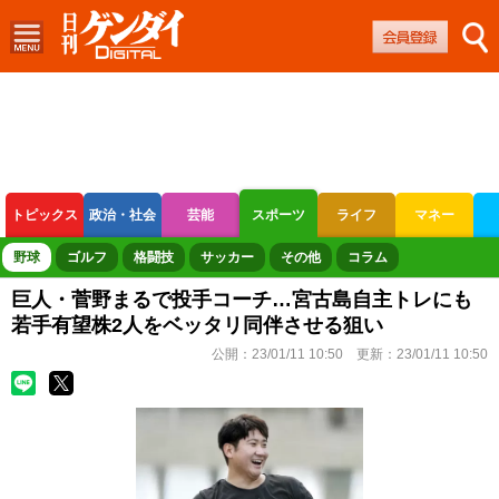
トピックス
政治・社会
芸能
スポーツ
ライフ
マネー
ボートレース
競輪
オートレース
野球
ゴルフ
格闘技
サッカー
その他
コラム
巨人・菅野まるで投手コーチ…宮古島自主トレにも
若手有望株2人をベッタリ同伴させる狙い
公開：
23/01/11 10:50
更新：
23/01/11 10:50