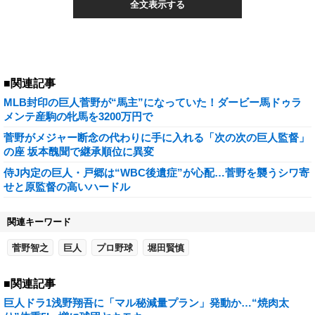
全文表示する
■関連記事
MLB封印の巨人菅野が“馬主”になっていた！ダービー馬ドゥラ
メンテ産駒の牝馬を3200万円で
菅野がメジャー断念の代わりに手に入れる「次の次の巨人監督」
の座 坂本醜聞で継承順位に異変
侍J内定の巨人・戸郷は“WBC後遺症”が心配…菅野を襲うシワ寄
せと原監督の高いハードル
関連キーワード
菅野智之
巨人
プロ野球
堀田賢慎
■関連記事
巨人ドラ1浅野翔吾に「マル秘減量プラン」発動か…“焼肉太