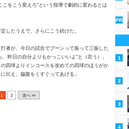
ここをこう変えろ”という指導で劇的に変わるとは
PR
定したうえで、さらにこう続けた。
た打者が、今日の試合でブーンって振って三振した
ら、昨日の自分よりもかっこいいよ”と（言う）。
1
りの四球よりインコースを攻めての四球のほうがか
手に伝え、脇腹をくすぐってあげる」
2
1
2
次へ
>>
3
4