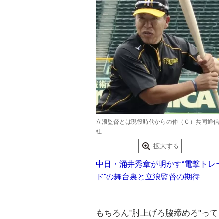
立浪監督とは現役時代からの仲（Ｃ）共同通信
社
拡大する
中日・涌井秀章が明かす“電撃トレ
ド”の舞台裏と立浪監督の期待
もちろん"肘上げろ脇締めろ"っ