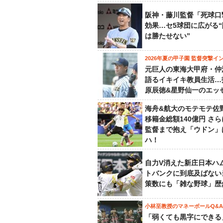
阪神・藤川監督「死球口
効果…セ5球団に広がる
は勝たせない”
2026年夏の甲子園 監督突撃イ
元巨人の東海大甲府・仲
語るイキイキ教員生活…
原辰徳&星野仙一のエッ
海舟&航大のモテモテ佐
移籍金総額140億円 さ
監督まで抱え「ウドン」
ハ！
自力V消えた新庄日本ハ
トバンクに到底及ばない
策数にも「雑な野球」歴
小林至教授のマネーボールQ&A
「弱くても黒字にできる