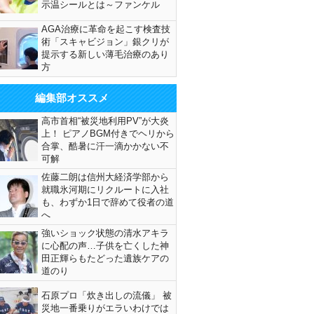
示温シールとは～ファンケル
AGA治療に革命を起こす検査技
術「スキャビジョン」銀クリが
提示する新しい薄毛治療のあり
方
編集部オススメ
高市首相“被災地利用PV”が大炎
上！ ピアノBGM付きでヘリから
合掌、酷暑に汗一滴かかない不
可解
佐藤二朗は信州大経済学部から
就職氷河期にリクルートに入社
も、わずか1日で辞めて役者の道
へ
強いショック状態の清水アキラ
に心配の声…子供を亡くした神
田正輝らもたどった遺族ケアの
道のり
石原プロ「炊き出しの流儀」 被
災地一番乗りがエラいわけでは