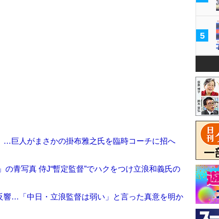
5
」…巨人がまさかの掛布雅之氏を臨時コーチに招へ
」の青写真 侍J“暫定監督”でハクをつけ立浪和義氏の
わぬ反響…「中日・立浪監督は弱い」と言った真意を明か