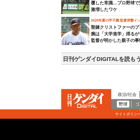
覆した常識…プロ野球で
激増したワケ
2026年夏の甲子園 監督突撃イ
聖隷クリストファーのプ
腕は「大学進学」揺るが
監督が明かした親子の事
日刊ゲンダイDIGITALを読も
政治/社会
野球
ゴ
サイトポリシ