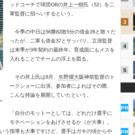
ッドコーチで球団OBの
井上一樹
氏（52）を二
軍監督に招へいするという。
3
今季の中日は56勝82敗5分の借金26と散々だ
ったが、二軍も借金37とサッパリ。立浪監督
4
は来季が3年契約の最終年。育成面にもメスを
入れることでチームの浮上を図る。
5
その井上氏は8月、
矢野燿大
阪神前監督のト
ークショーに出演。参加者によればその際、
こんな持論を展開していたという。
ー
PR
「自分のモットーとしては、どれだけ選手に
モチベーションをあげさせるか（が大事）。
ていう指導も大事ですけど、選手はガキの頃からや
PR