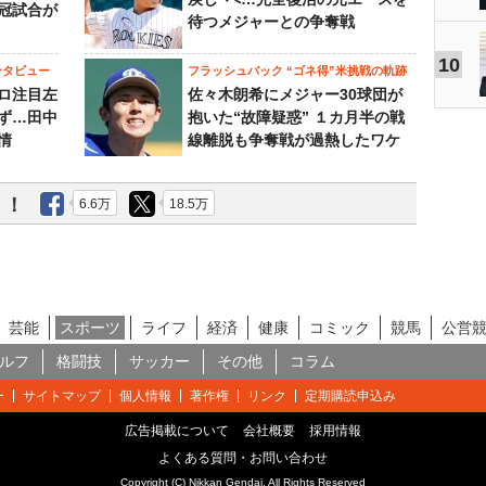
冠試合が
待つメジャーとの争奪戦
10
ンタビュー
フラッシュバック “ゴネ得”米挑戦の軌跡
ロ注目左
佐々木朗希にメジャー30球団が
ず…田中
抱いた“故障疑惑” １カ月半の戦
情
線離脱も争奪戦が過熱したワケ
う！
6.6万
18.5万
芸能
スポーツ
ライフ
経済
健康
コミック
競馬
公営
ルフ
格闘技
サッカー
その他
コラム
ー
サイトマップ
個人情報
著作権
リンク
定期購読申込み
広告掲載について
会社概要
採用情報
よくある質問・お問い合わせ
Copyright (C) Nikkan Gendai. All Rights Reserved