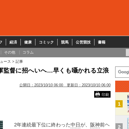
フ
経済
健康
コミック
競馬
公営競技
書籍
その他
コラム
ュース
記事
軍監督に招へいへ…早くも囁かれる立浪
公開日：
2023/10/10 06:00
更新日：
2023/10/10 06:00
印刷
1
2年連続最下位に終わった
中日
が、
阪神
前ヘ
2