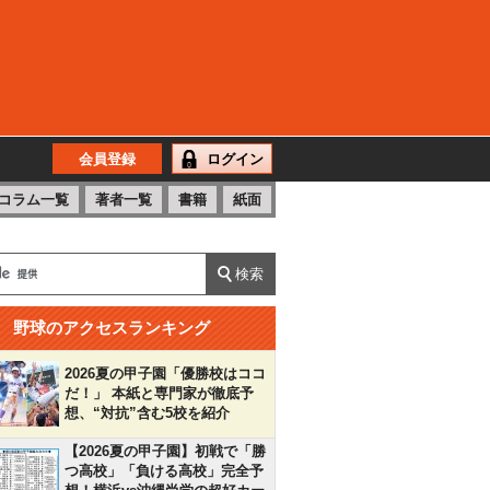
会員登録
ログイン
コラム一覧
著者一覧
書籍
紙面
野球のアクセスランキング
2026夏の甲子園「優勝校はココ
だ！」 本紙と専門家が徹底予
想、“対抗”含む5校を紹介
【2026夏の甲子園】初戦で「勝
つ高校」「負ける高校」完全予