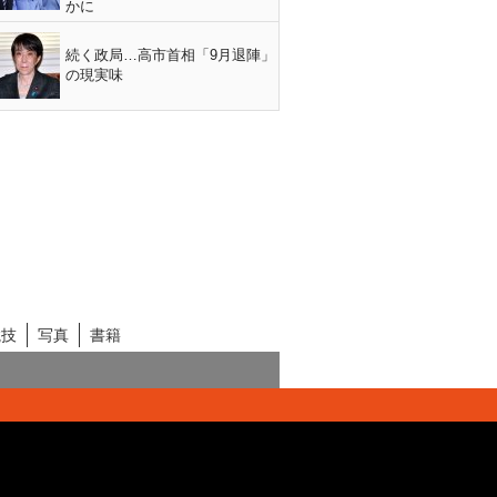
かに
続く政局…高市首相「9月退陣」
の現実味
競技
写真
書籍