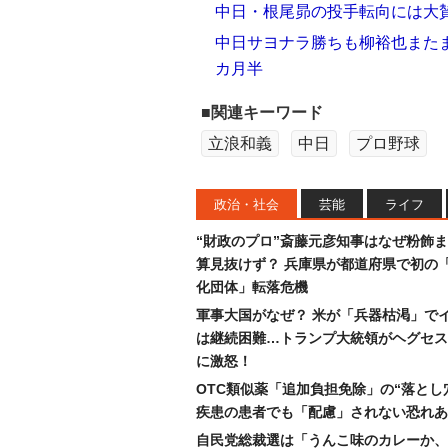
中日・根尾昴の投手転向には大
中日サヨナラ勝ちも柳裕也またま
カ月半
■関連キーワード
立浪和義
中日
プロ野球
政治・社会
芸能
ライフ
“財政のプロ”斎藤元彦知事はなぜ粉飾
算見抜けず？ 兵庫県が都道府県で初の
化団体」転落危機
軍事大国がなぜ？ 米が「兵器枯渇」で
は継続困難…トランプ大統領がヘグセス
に激怒！
OTC類似薬「追加負担免除」の“落とし
疾患の患者でも「配慮」されない恐れあ
自民党総裁選は「うんこ味のカレーか、