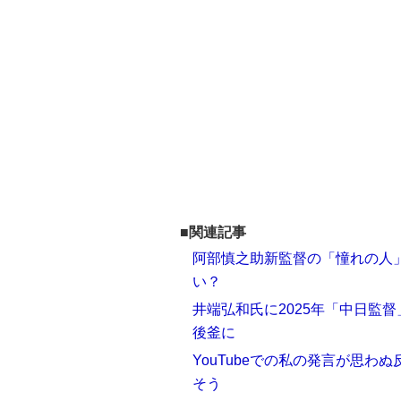
■関連記事
阿部慎之助新監督の「憧れの人
い？
井端弘和氏に2025年「中日監督
後釜に
YouTubeでの私の発言が思
そう