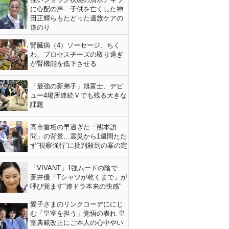
に心配の声…子供を亡くした神
田正輝らもたどった遺族ケアの
道のり
腎臓病（4）ソーセージ、ちく
わ、プロセスチーズの取り過ぎ
が腎機能を低下させる
「最強の新弟子」旭富士、デビ
ュー4場所連続Ｖでも残る大きな
課題
高市首相の早過ぎた「熊本訪
問」の背景…震災から1週間たた
ず“視察強行”に批判殺到の案の定
「VIVANT」1強ムードの陰で…
蒼井優「Tシャツが乾くまで」が
呼び覚ます"連ドラ本来の快感"
愛子さまのリンクコーデににじ
む「皇室を担う」覚悟の表れ 皇
室典範改正にご本人の心中やい