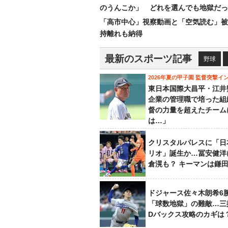
のうんこか」 どれを選んでも地獄だっ
「高市中心」視察動画と「空気読む」被
持離れも納得
最新のスポーツ記事
野球
2026年夏の甲子園 監督突撃イ
東日本国際大昌平・江井
企業の管理職で培った組
督の力量を超えたチーム
は…」
クリスタルパレスに「日
リオ」誕生か…冨安健洋
倉滉も？ キーマンは鎌
ドジャース佐々木朗希6
「球数地獄」の難敵…三
Dバックス攻略のカギは