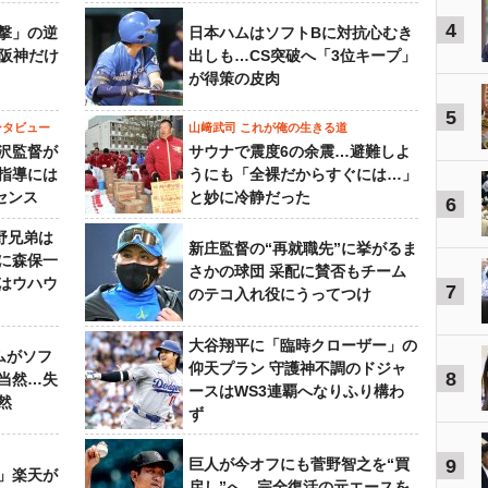
4
撃」の逆
日本ハムはソフトBに対抗心むき
“阪神だけ
出しも…CS突破へ「3位キープ」
が得策の皮肉
5
ンタビュー
山﨑武司 これが俺の生きる道
沢監督が
サウナで震度6の余震…避難しよ
指導には
うにも「全裸だからすぐには…」
センス
と妙に冷静だった
6
野兄弟は
新庄監督の“再就職先”に挙がるま
らに森保一
さかの球団 采配に賛否もチーム
はウハウ
7
のテコ入れ役にうってつけ
大谷翔平に「臨時クローザー」の
ムがソフ
仰天プラン 守護神不調のドジャ
8
当然…失
ースはWS3連覇へなりふり構わ
然
ず
巨人が今オフにも菅野智之を“買
9
」楽天が
戻し”へ…完全復活の元エースを