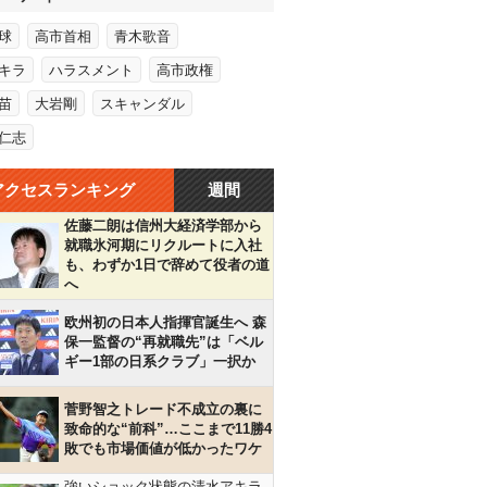
球
高市首相
青木歌音
キラ
ハラスメント
高市政権
苗
大岩剛
スキャンダル
仁志
アクセスランキング
週間
佐藤二朗は信州大経済学部から
就職氷河期にリクルートに入社
も、わずか1日で辞めて役者の道
へ
欧州初の日本人指揮官誕生へ 森
保一監督の“再就職先”は「ベル
ギー1部の日系クラブ」一択か
菅野智之トレード不成立の裏に
致命的な“前科”…ここまで11勝4
敗でも市場価値が低かったワケ
強いショック状態の清水アキラ