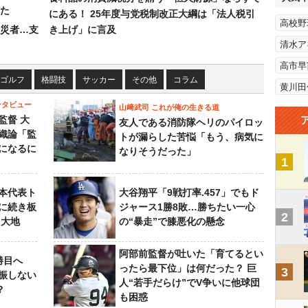
た
にある！ 25年度与党税制改正大綱は「法人税引
高校野
災者…支
き上げ」に言及
清水ア
高市早
ゴルフ
格闘技
サッカー
その他
コラム
黄川田
ンタビュー
山﨑武司 これが俺の生きる道
監督 大
友人である消防隊ヘリのパイロッ
織論「監
トが漏らした苦悩「もう、病気に
になるに
なりそうだった」
1
本代表ト
大谷翔平「9戦打率.457」でもド
に続き板
ジャース1勝8敗…勝ちたい一心
2
田大地
の“暴走”で膝悪化の懸念
阿部前監督が吐いた「育てるとい
勝目へ
ったら最下位」は何だった？ 巨
3
振しない
人“若手だらけ”でV争いに他球団
？
も困惑