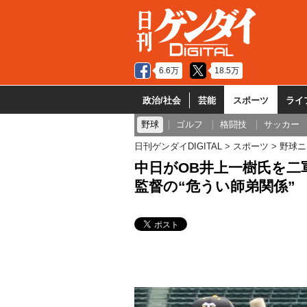
6.6万
18.5万
政治/社会
芸能
スポーツ
ライ
野球
ゴルフ
格闘技
サッカー
日刊ゲンダイDIGITAL
スポーツ
野球ニ
中日がOB井上一樹氏を二
監督の“危うい師弟関係”