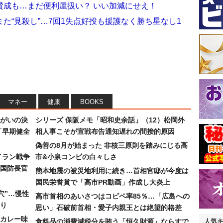
賛成も…まだ便利屋扱い？ いい加減にせえ！
た“見殺し”…7回1失点好投も援護なく勝ち星なし1
マネー
健康
BOOKS
まがいの決
シリーズ 保阪メモ「昭和史余話」（12）松岡外
「早期健全
相人事こそが宣戦布告通知遅れの間接的原因
偽善の8月が始まった 非核三原則を踏みにじる高
イラン戦争
市&小泉コンビの白々しさ
国防長官
熊本地震の被災地利用に続き…首相官邸が今度は
国民栄誉賞で「高市PR動画」作成し大炎上
穴”…慢性
高市首相のあいさつはコピペ率85％…「広島への
り
思い」石破前首相・愛子内親王とは絶望的格差
カレー味
食料品の消費減税分を賄う「恒久財源」ならすで
人気