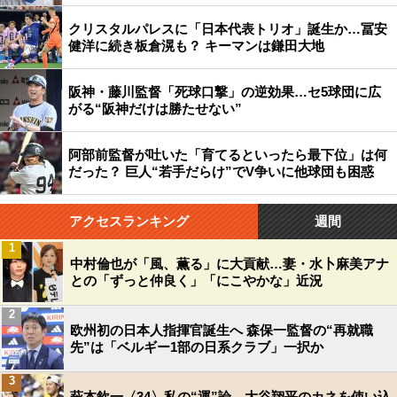
クリスタルパレスに「日本代表トリオ」誕生か…冨安
健洋に続き板倉滉も？ キーマンは鎌田大地
阪神・藤川監督「死球口撃」の逆効果…セ5球団に広
がる“阪神だけは勝たせない”
阿部前監督が吐いた「育てるといったら最下位」は何
だった？ 巨人“若手だらけ”でV争いに他球団も困惑
アクセスランキング
週間
1
中村倫也が「風、薫る」に大貢献…妻・水卜麻美アナ
との「ずっと仲良く」「にこやかな」近況
2
欧州初の日本人指揮官誕生へ 森保一監督の“再就職
先”は「ベルギー1部の日系クラブ」一択か
3
萩本欽一〈34〉私の“運”論 大谷翔平のカネを使い込