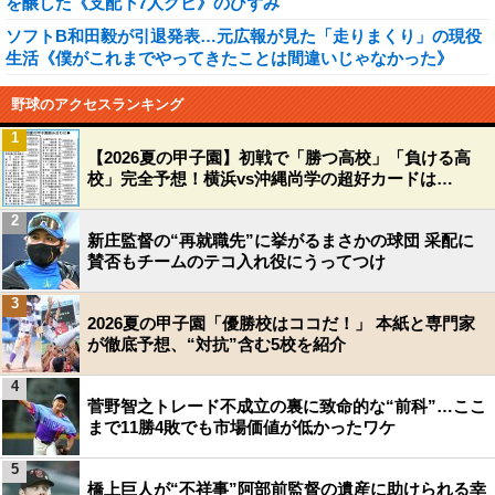
を醸した《支配下7人クビ》のひずみ
ソフトB和田毅が引退発表…元広報が見た「走りまくり」の現役
生活《僕がこれまでやってきたことは間違いじゃなかった》
野球のアクセスランキング
1
【2026夏の甲子園】初戦で「勝つ高校」「負ける高
校」完全予想！横浜vs沖縄尚学の超好カードは…
2
新庄監督の“再就職先”に挙がるまさかの球団 采配に
賛否もチームのテコ入れ役にうってつけ
3
2026夏の甲子園「優勝校はココだ！」 本紙と専門家
が徹底予想、“対抗”含む5校を紹介
4
菅野智之トレード不成立の裏に致命的な“前科”…ここ
まで11勝4敗でも市場価値が低かったワケ
5
橋上巨人が“不祥事”阿部前監督の遺産に助けられる幸