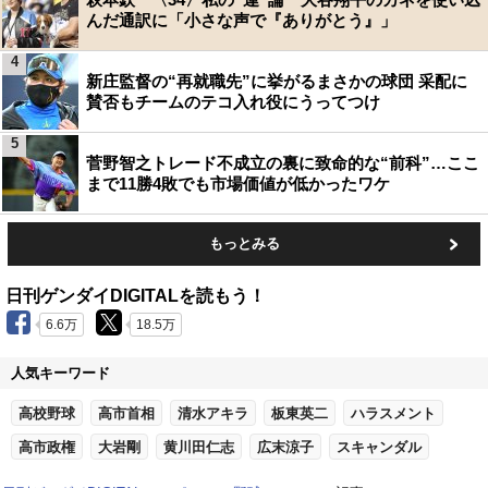
んだ通訳に「小さな声で『ありがとう』」
4
新庄監督の“再就職先”に挙がるまさかの球団 采配に
賛否もチームのテコ入れ役にうってつけ
5
菅野智之トレード不成立の裏に致命的な“前科”…ここ
まで11勝4敗でも市場価値が低かったワケ
もっとみる
日刊ゲンダイDIGITALを読もう！
6.6万
18.5万
人気キーワード
高校野球
高市首相
清水アキラ
板東英二
ハラスメント
高市政権
大岩剛
黄川田仁志
広末涼子
スキャンダル