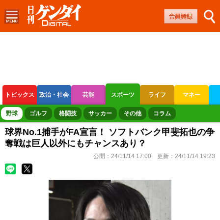
トピックス
政治・社会
芸能
スポーツ
ライフ
マネー
ボートレース
競輪
オートレース
野球
ゴルフ
格闘技
サッカー
その他
コラム
球界No.1捕手がFA宣言！ ソフトバンク甲斐拓也の争
奪戦は巨人以外にもチャンスあり？
公開：
24/11/14 17:00
更新：
24/11/14 19:23