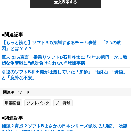
全文表示する
■関連記事
【もっと読む】ソフトBの深刻すぎるチーム事情、「2つの敗
因」とは？？？
巨人はFA宣言一番乗りソフトB石川柊太に「4年18億円」か…熾
烈な争奪戦に“絶対負けられない”球団事情
引退のソフトB和田毅が吐露していた「加齢」「怪我」「覚悟」
と「意外な不安」
関連キーワード
甲斐拓也
ソフトバンク
プロ野球
■関連記事
補強？育成？ソフトBまさかの日本シリーズ惨敗で大混乱…物議