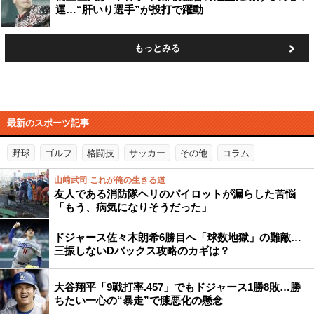
運…“肝いり選手”が投打で躍動
もっとみる
最新のスポーツ記事
野球
ゴルフ
格闘技
サッカー
その他
コラム
山﨑武司 これが俺の生きる道
友人である消防隊ヘリのパイロットが漏らした苦悩
「もう、病気になりそうだった」
ドジャース佐々木朗希6勝目へ「球数地獄」の難敵…
三振しないDバックス攻略のカギは？
大谷翔平「9戦打率.457」でもドジャース1勝8敗…勝
ちたい一心の“暴走”で膝悪化の懸念