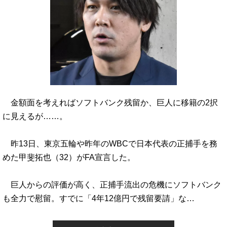
金額面を考えればソフトバンク残留か、巨人に移籍の2択
に見えるが……。
昨13日、東京五輪や昨年のWBCで日本代表の正捕手を務
めた甲斐拓也（32）がFA宣言した。
巨人からの評価が高く、正捕手流出の危機にソフトバンク
も全力で慰留。すでに「4年12億円で残留要請」な…