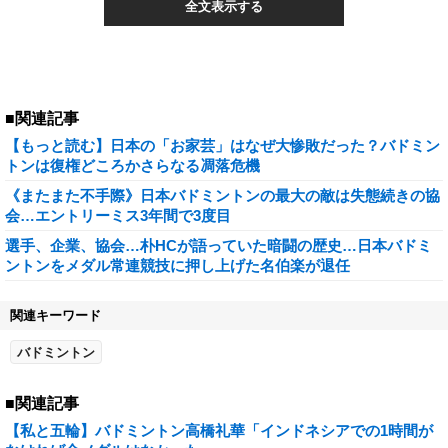
全文表示する
■関連記事
【もっと読む】日本の「お家芸」はなぜ大惨敗だった？バドミン
トンは復権どころかさらなる凋落危機
《またまた不手際》日本バドミントンの最大の敵は失態続きの協
会…エントリーミス3年間で3度目
選手、企業、協会…朴HCが語っていた暗闘の歴史…日本バドミ
ントンをメダル常連競技に押し上げた名伯楽が退任
関連キーワード
バドミントン
■関連記事
【私と五輪】バドミントン高橋礼華「インドネシアでの1時間が