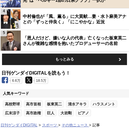
先”は「ベルギー1部の日系クラブ」一択か
4
中村倫也が「風、薫る」に大貢献…妻・水卜麻美アナ
との「ずっと仲良く」「にこやかな」近況
5
「恩人だけど、嫌いな人の代表」亡くなった板東英二
さんが複雑な感情を抱いたプロデューサーの名前
もっとみる
日刊ゲンダイDIGITALを読もう！
6.6万
18.5万
人気キーワード
高校野球
高市首相
板東英二
清水アキラ
ハラスメント
広末涼子
高市政権
巨人
大岩剛
ピアノ
日刊ゲンダイDIGITAL
スポーツ
その他ニュース
記事