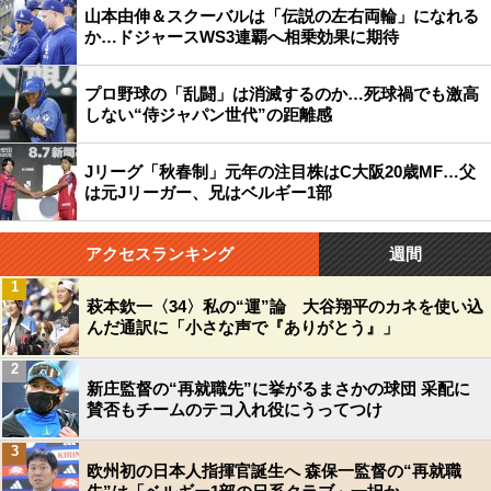
山本由伸＆スクーバルは「伝説の左右両輪」になれる
か…ドジャースWS3連覇へ相乗効果に期待
プロ野球の「乱闘」は消滅するのか…死球禍でも激高
しない“侍ジャパン世代”の距離感
Jリーグ「秋春制」元年の注目株はC大阪20歳MF…父
は元Jリーガー、兄はベルギー1部
アクセスランキング
週間
1
萩本欽一〈34〉私の“運”論 大谷翔平のカネを使い込
んだ通訳に「小さな声で『ありがとう』」
2
新庄監督の“再就職先”に挙がるまさかの球団 采配に
賛否もチームのテコ入れ役にうってつけ
3
欧州初の日本人指揮官誕生へ 森保一監督の“再就職