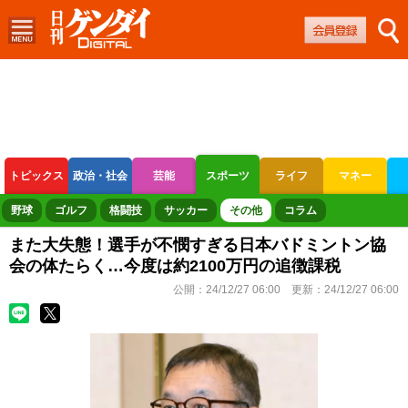
トピックス
政治・社会
芸能
スポーツ
ライフ
マネー
ボートレース
競輪
オートレース
野球
ゴルフ
格闘技
サッカー
その他
コラム
また大失態！選手が不憫すぎる日本バドミントン協
会の体たらく…今度は約2100万円の追徴課税
公開：
24/12/27 06:00
更新：
24/12/27 06:00