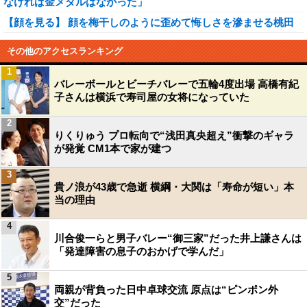
なければ金メダルはなかった」
【顔を見る】 顔を梅干しのように歪めて悔しさを滲ませる桃田
その他のアクセスランキング
1
バレーボールとビーチバレーで五輪4度出場 高橋有紀
子さんは横浜で寿司屋の女将になっていた
2
りくりゅう プロ転向で“浅田真央超え”衝撃のギャラ
が発覚 CM1本で家が建つ
3
貴ノ浪が43歳で急逝 横綱・大関は「寿命が短い」本
当の理由
4
川合俊一らと男子バレー“御三家”だった井上謙さんは
「発達障害の息子のおかげで学んだ」
5
両親が背負った日中卓球交流 原点は“ピンポン外
交”だった