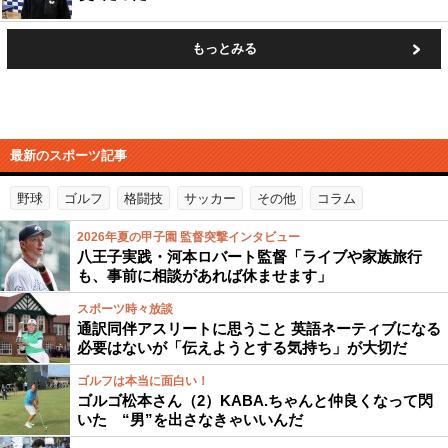
もっとみる
最新のスポーツ記事
野球
ゴルフ
格闘技
サッカー
その他
コラム
2026年夏の甲子園 監督突撃インタビュー
八王子実践・河本ロバート監督「ライブや家族旅行
も、事前に相談があれば休ませます」
スポーツ時々放談
通訳同伴アスリートに思うこと 英語ネーティブになる
必要はないが「伝えようとする気持ち」が大切だ
ゴルフは本当に面白い！
ゴルゴ松本さん（2）KABA.ちゃんと仲良くなって閃
いた “男”を出さなきゃいいんだ