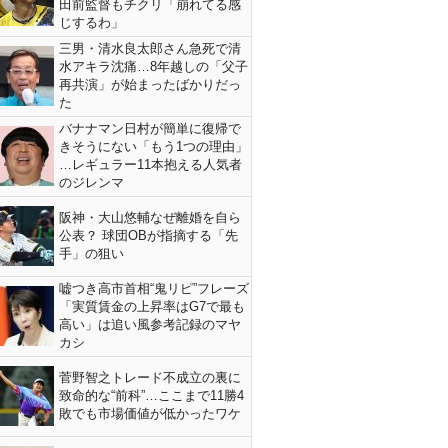
田前監督もチクリ「崩れてる感
じするわ」
三男・清水良太郎さん急死で清
水アキラ沈痛…8年越しの「父子
再共演」が始まったばかりだっ
た
バナナマン日村が簡単に復帰で
きそうにない「もう1つの理由」
…レギュラー11本抱える人気者
のジレンマ
阪神・大山悠輔なぜ離婚を自ら
公表？ 球団OBが指摘する「先
手」の狙い
嘘つき高市首相“鬼リピ”フレーズ
「実質賃金の上昇率はG7で最も
高い」は追い風参考記録のマヤ
カシ
菅野智之トレード不成立の裏に
致命的な“前科”…ここまで11勝4
敗でも市場価値が低かったワケ