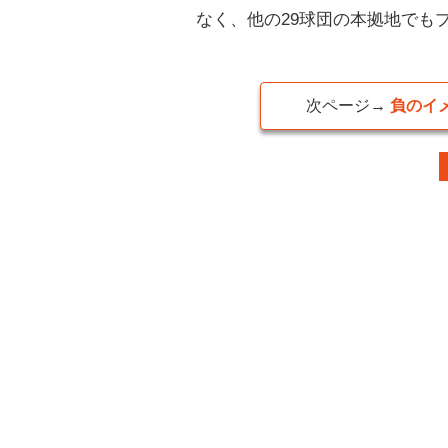
なく、他の29球団の本拠地でも
次ページ→
負のイ