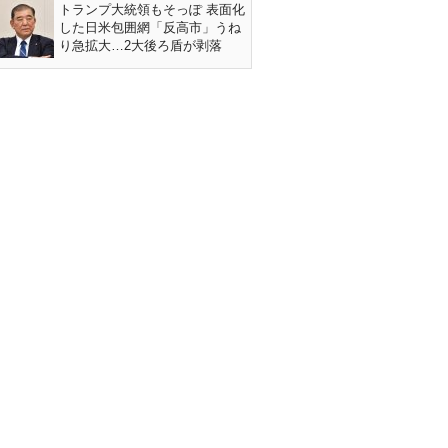
トランプ大統領もそっぽ 表面化
した日米包囲網「反高市」うね
り急拡大…2大後ろ盾が剥落