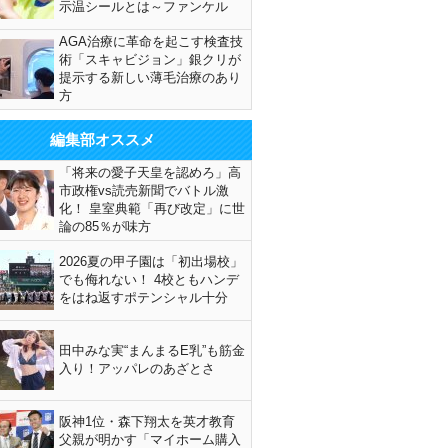
示温シールとは～ファンケル
AGA治療に革命を起こす検査技
術「スキャビジョン」銀クリが
提示する新しい薄毛治療のあり
方
編集部オススメ
「将来の愛子天皇を認めろ」高
市政権vs読売新聞でバトル激
化！ 皇室典範「再び改定」に世
論の85％が味方
2026夏の甲子園は「初出場校」
でも侮れない！ 4校ともハンデ
をはね返すポテンシャル十分
田中みな実“まんまるE乳”も筋金
入り！アッパレのあざとさ
阪神1位・森下翔太を英才教育
父親が明かす「マイホーム購入