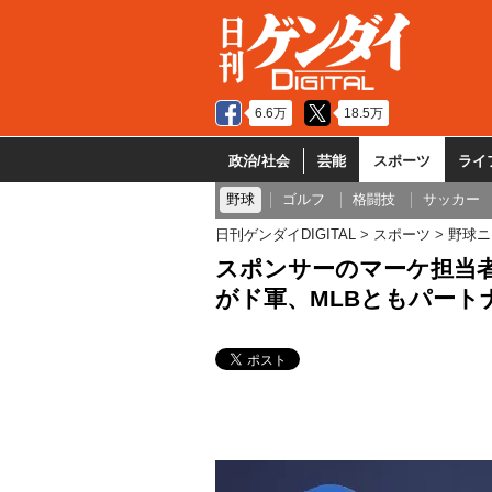
6.6万
18.5万
政治/社会
芸能
スポーツ
ライ
野球
ゴルフ
格闘技
サッカー
日刊ゲンダイDIGITAL
スポーツ
野球ニ
スポンサーのマーケ担当者
がド軍、MLBともパート