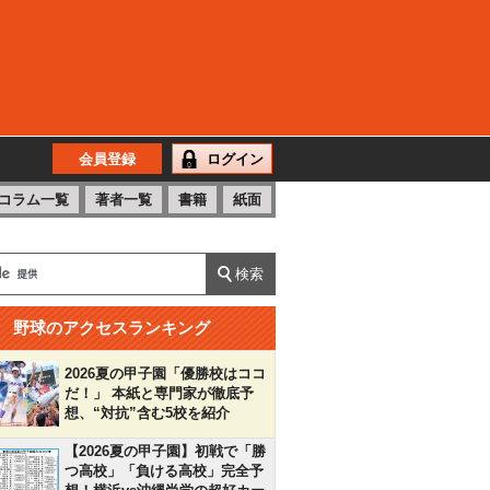
会員登録
ログイン
コラム一覧
著者一覧
書籍
紙面
野球のアクセスランキング
2026夏の甲子園「優勝校はココ
だ！」 本紙と専門家が徹底予
想、“対抗”含む5校を紹介
【2026夏の甲子園】初戦で「勝
つ高校」「負ける高校」完全予