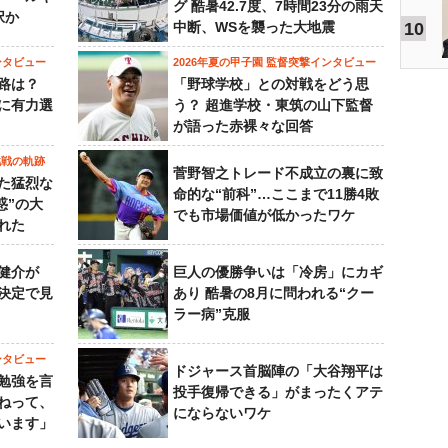
グ 酷暑42.7度、7時間23分の雨天
択か
中断、WSを襲った大地震
10
ンタビュー
2026年夏の甲子園 監督突撃インタビュー
路は？
「野球学校」との対戦をどう思
に有力選
う？ 超進学校・東筑の山下監督
が語った赤裸々な回答
挑戦の軌跡
菅野智之トレード不成立の裏に致
た猛烈な
命的な“前科”…ここまで11勝4敗
惑”の大
でも市場価値が低かったワケ
れた
健介が
巨人の優勝争いは「冷房」にカギ
決定で見
あり 酷暑の8月に問われる“クー
ラー病”克服
ンタビュー
ドジャース首脳陣の「大谷翔平は
勉強を言
投手復帰できる」がまったくアテ
ねって、
にならないワケ
います」