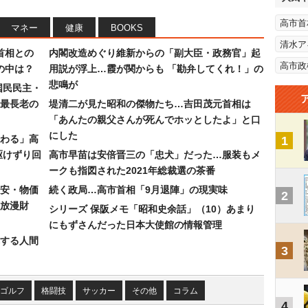
高市首
マネー
健康
BOOKS
清水ア
首相との
内閣改造めぐり維新からの「副大臣・政務官」起
高市政
の中は？
用説が浮上…霞が関からも 「勘弁してくれ！」の
悲鳴が
国民民主・
最長老の
堤清二が見た昭和の傑物たち…吉田茂元首相は
「あんたの親父さんが死んでホッとしたよ」と口
にした
わる」高
1
駆けずり回
高市早苗は安倍晋三の「忠犬」だった…服装もメ
ークも指図された2021年総裁選の茶番
安・物価
続く政局…高市首相「9月退陣」の現実味
2
放漫財
シリーズ 保阪メモ「昭和史余話」（10）あまり
にもずさんだった日本大使館の情報管理
する人間
3
ゴルフ
格闘技
サッカー
その他
コラム
4