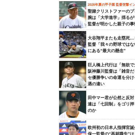
2026年夏の甲子園 監督突撃イ
聖隷クリストファーのプ
腕は「大学進学」揺るが
監督が明かした親子の事
大谷翔平またも走塁死…
監督「我々の野球ではな
にある“最大の懸念”
巨人橋上代行は「無欲で
阪神藤川監督は「雑音だ
セ優勝争いの命運を分け
遇の違い
田中マー君が公然と反対
連は「七回制」をゴリ押
のか
欧州初の日本人指揮官誕
保一監督の“再就職先”