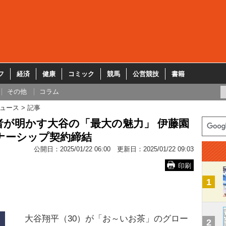
フ
経済
健康
コミック
競馬
公営競技
書籍
その他
コラム
ュース
記事
が明かす大谷の「最大の魅力」 伊藤園
ナーシップ契約締結
公開日：
2025/01/22 06:00
更新日：
2025/01/22 09:03
印刷
1
大谷翔平（30）が「お～いお茶」のグロー
2