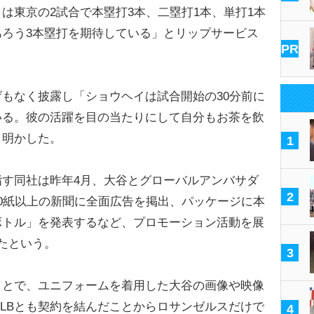
は東京の2試合で本塁打3本、二塁打1本、単打1本
ろう3本塁打を期待している」とリップサービス
PR
もなく披露し「ショウヘイは試合開始の30分前に
いる。彼の活躍を目の当たりにして自分もお茶を飲
と明かした。
1
す同社は昨年4月、大谷とグローバルアンバサダ
2
0紙以上の新聞に全面広告を掲出、パッケージに本
ボトル」を発表するなど、プロモーション活動を展
たという。
3
とで、ユニフォームを着用した大谷の画像や映像
LBとも契約を結んだことからロサンゼルスだけで
4