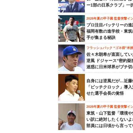
ー1部の日系クラブ」一
2026年夏の甲子園 監督突撃イ
プロ注目バッテリーの進
福岡有数の進学校・東筑
手が集まる秘訣
フラッシュバック “ゴネ得”米
佐々木朗希が直面してい
逆風 ドジャース“密約疑
迷惑に日米球界がブチ切
自身には逆風だが…近藤
「ピッチクロック」導入
せた選手会長の覚悟
2026年夏の甲子園 監督突撃イ
東筑・山下監督「環境や
い訳に絶対したくないよ
部員には日頃から言って