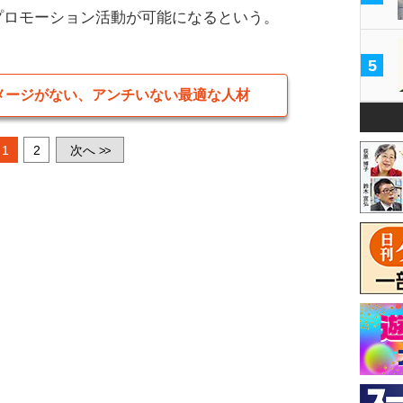
プロモーション活動が可能になるという。
5
メージがない、アンチいない最適な人材
1
2
次へ
>>