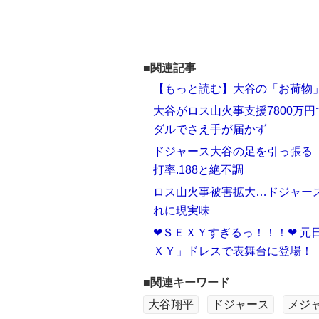
■関連記事
【もっと読む】大谷の「お荷物
大谷がロス山火事支援7800万
ダルでさえ手が届かず
ドジャース大谷の足を引っ張る
打率.188と絶不調
ロス山火事被害拡大…ドジャー
れに現実味
❤ＳＥＸＹすぎるっ！！！❤ 
ＸＹ」ドレスで表舞台に登場！
■関連キーワード
大谷翔平
ドジャース
メジ