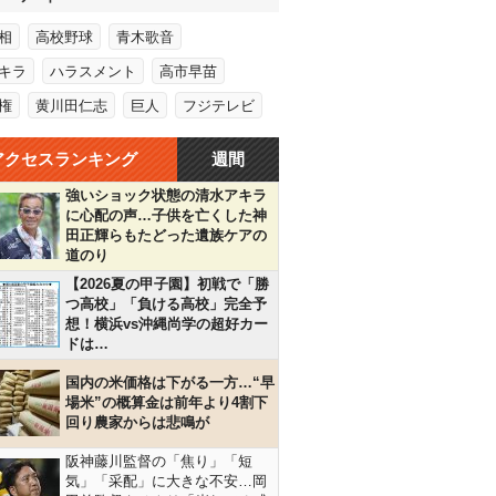
相
高校野球
青木歌音
キラ
ハラスメント
高市早苗
権
黄川田仁志
巨人
フジテレビ
アクセスランキング
週間
強いショック状態の清水アキラ
に心配の声…子供を亡くした神
田正輝らもたどった遺族ケアの
道のり
【2026夏の甲子園】初戦で「勝
つ高校」「負ける高校」完全予
想！横浜vs沖縄尚学の超好カー
ドは…
国内の米価格は下がる一方…“早
場米”の概算金は前年より4割下
回り農家からは悲鳴が
阪神藤川監督の「焦り」「短
気」「采配」に大きな不安…岡