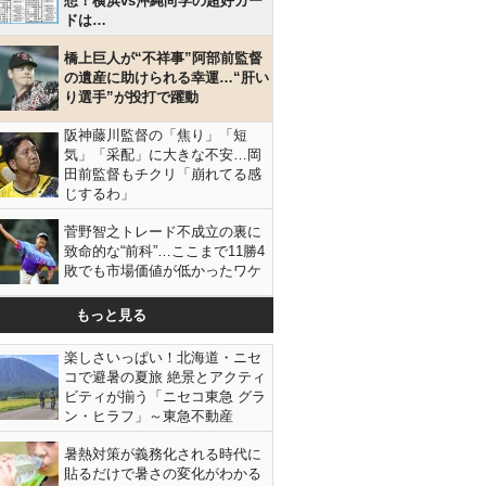
想！横浜vs沖縄尚学の超好カー
ドは…
橋上巨人が“不祥事”阿部前監督
の遺産に助けられる幸運…“肝い
り選手”が投打で躍動
阪神藤川監督の「焦り」「短
気」「采配」に大きな不安…岡
田前監督もチクリ「崩れてる感
じするわ」
菅野智之トレード不成立の裏に
致命的な“前科”…ここまで11勝4
敗でも市場価値が低かったワケ
もっと見る
楽しさいっぱい！北海道・ニセ
コで避暑の夏旅 絶景とアクティ
ビティが揃う「ニセコ東急 グラ
ン・ヒラフ」～東急不動産
暑熱対策が義務化される時代に
貼るだけで暑さの変化がわかる