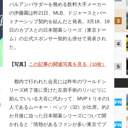
バルアンバサダーを務める飲料大手メーカー
の伊藤園は昨21日、MLB、ドジャースとパー
3
トナーシップ契約を結んだと発表。3月18、19
日のカブスとの日本開幕シリーズ（東京ドー
ム）の公式スポンサー契約も併せて発表され
4
た。
【写真】
この記事の関連写真を見る（10枚）
5
都内で行われた会見には昨年のワールドシ
リーズ終了後に受けた左肩手術のリハビリに
本
励んでいいる大谷に代わって、MVPトリオの1
PR
舞
人であるムーキー・ベッツ（32）が出席。約2
か月後に迫った日本開幕シリーズについて聞
かれると「情熱があるファンが多い東京でプ
PR