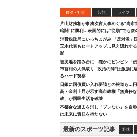
政治・社会
芸能
ライフ
片山財務相が事務次官人事めぐる“高市
暗闘”に勝利…表面的には“従順”でも腹
消費税政局にいっちょがみ 「反対派」
玉木代表もヒートアップ…見え隠れする
影
被災地を踏み台に…確かにビンビン「伝
市首相の人気取り “政治の師”は激励に
るハード視察
日銀に国債買い入れ要請との報道も…円
高・金利上昇が示す高市政権「無責任な
政」が国民生活を破壊
不都合な過去を消し「ブレない」を自称
は未来に責任を持たない
最新のスポーツ記事
野球