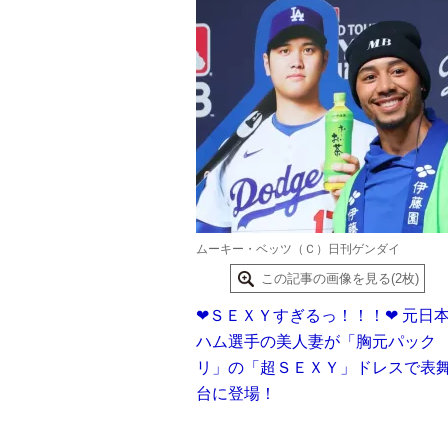
ムーキー・ベッツ（Ｃ）日刊ゲンダイ
この記事の画像を見る(2枚)
❤ＳＥＸＹすぎるっ！！！❤ 元日
ハム選手の美人妻が「胸元パック
リ」の「超ＳＥＸＹ」ドレスで表
台に登場！