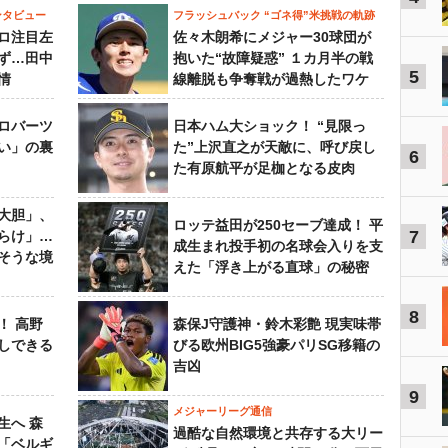
ンタビュー
フラッシュバック “ゴネ得”米挑戦の軌跡
ロ注目左
佐々木朗希にメジャー30球団が
ず…田中
抱いた“故障疑惑” １カ月半の戦
5
情
線離脱も争奪戦が過熱したワケ
ロバーツ
日本ハム大ショック！ “見限っ
い」の裏
た”上沢直之が天敵に、呼び戻し
6
た有原航平が足枷となる皮肉
大胆」、
ロッテ益田が250セーブ達成！ 平
7
らけ」…
成生まれ投手初の名球会入りを支
そうな境
えた「浮き上がる直球」の秘密
8
！ 高野
森保J守護神・鈴木彩艶 現実味帯
しできる
びる欧州BIG5強豪パリSG移籍の
吉凶
9
メジャーリーグ通信
生へ 森
過酷な自然環境と共存する大リー
は「ベルギ