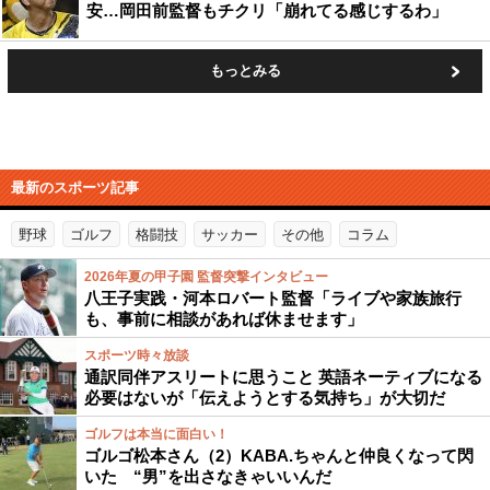
安…岡田前監督もチクリ「崩れてる感じするわ」
もっとみる
最新のスポーツ記事
野球
ゴルフ
格闘技
サッカー
その他
コラム
2026年夏の甲子園 監督突撃インタビュー
八王子実践・河本ロバート監督「ライブや家族旅行
も、事前に相談があれば休ませます」
スポーツ時々放談
通訳同伴アスリートに思うこと 英語ネーティブになる
必要はないが「伝えようとする気持ち」が大切だ
ゴルフは本当に面白い！
ゴルゴ松本さん（2）KABA.ちゃんと仲良くなって閃
いた “男”を出さなきゃいいんだ