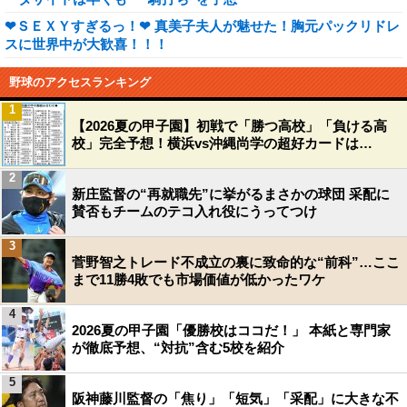
❤ＳＥＸＹすぎるっ！❤ 真美子夫人が魅せた！胸元パックリドレ
スに世界中が大歓喜！！！
野球のアクセスランキング
1
【2026夏の甲子園】初戦で「勝つ高校」「負ける高
校」完全予想！横浜vs沖縄尚学の超好カードは…
2
新庄監督の“再就職先”に挙がるまさかの球団 采配に
賛否もチームのテコ入れ役にうってつけ
3
菅野智之トレード不成立の裏に致命的な“前科”…ここ
まで11勝4敗でも市場価値が低かったワケ
4
2026夏の甲子園「優勝校はココだ！」 本紙と専門家
が徹底予想、“対抗”含む5校を紹介
5
阪神藤川監督の「焦り」「短気」「采配」に大きな不