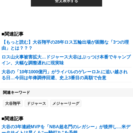
全文表示する
■関連記事
【もっと読む】大谷翔平の28年ロス五輪出場が困難な「3つの理
由」とは？？？
ロス山火事被害拡大…ドジャース大谷はぶっつけ本番でキャンプ
イン、大幅な調整遅れに現実味
大谷の「10年1000億円」がライバルのゲレーロJr.に追い越され
る日…今回は年俸調停回避、史上3番目の高額で合意
関連キーワード
大谷翔平
ドジャース
メジャーリーグ
■関連記事
大谷の3年連続MVPを「NBA超名門のレガシー」が後押し…米デ
ータサイトは早くも“一騎打ち”を予想