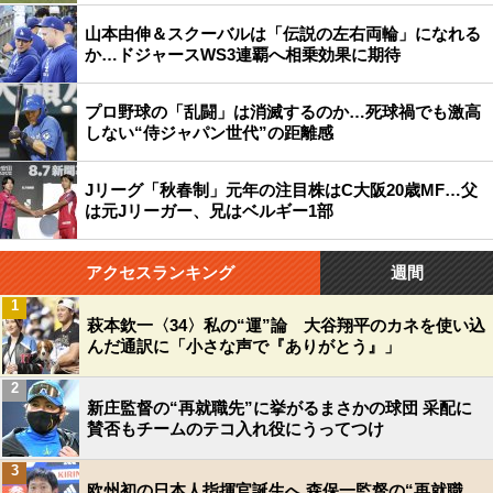
山本由伸＆スクーバルは「伝説の左右両輪」になれる
か…ドジャースWS3連覇へ相乗効果に期待
プロ野球の「乱闘」は消滅するのか…死球禍でも激高
しない“侍ジャパン世代”の距離感
Jリーグ「秋春制」元年の注目株はC大阪20歳MF…父
は元Jリーガー、兄はベルギー1部
アクセスランキング
週間
1
萩本欽一〈34〉私の“運”論 大谷翔平のカネを使い込
んだ通訳に「小さな声で『ありがとう』」
2
新庄監督の“再就職先”に挙がるまさかの球団 采配に
賛否もチームのテコ入れ役にうってつけ
3
欧州初の日本人指揮官誕生へ 森保一監督の“再就職