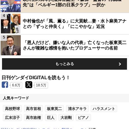
先”は「ベルギー1部の日系クラブ」一択か
4
中村倫也が「風、薫る」に大貢献…妻・水卜麻美アナ
との「ずっと仲良く」「にこやかな」近況
5
「恩人だけど、嫌いな人の代表」亡くなった板東英二
さんが複雑な感情を抱いたプロデューサーの名前
もっとみる
日刊ゲンダイDIGITALを読もう！
6.6万
18.5万
人気キーワード
高校野球
高市首相
板東英二
清水アキラ
ハラスメント
広末涼子
高市政権
巨人
大岩剛
ピアノ