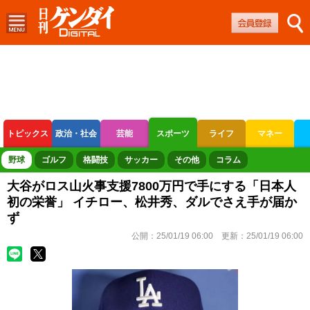
トピックス
政治・社会
芸能
スポーツ
ライフ
マネー
ボートレース
競輪
オートレース
野球
ゴルフ
格闘技
サッカー
その他
コラム
大谷がロス山火事支援7800万円で手にする「日本人
初の栄誉」 イチロー、松井秀、ダルでさえ手が届か
ず
公開：
25/01/19 06:00
更新：
25/01/19 06:00