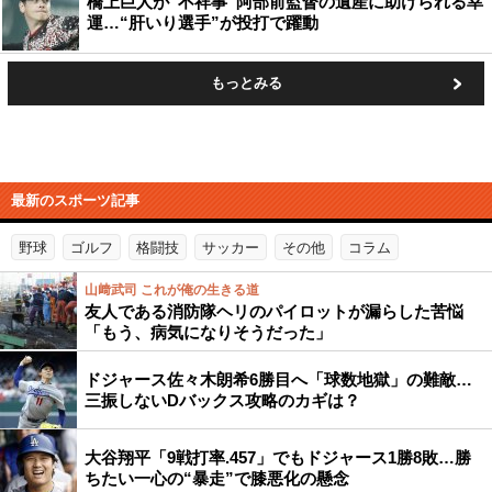
橋上巨人が“不祥事”阿部前監督の遺産に助けられる幸
運…“肝いり選手”が投打で躍動
もっとみる
最新のスポーツ記事
野球
ゴルフ
格闘技
サッカー
その他
コラム
山﨑武司 これが俺の生きる道
友人である消防隊ヘリのパイロットが漏らした苦悩
「もう、病気になりそうだった」
ドジャース佐々木朗希6勝目へ「球数地獄」の難敵…
三振しないDバックス攻略のカギは？
大谷翔平「9戦打率.457」でもドジャース1勝8敗…勝
ちたい一心の“暴走”で膝悪化の懸念