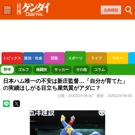
トピックス
政治・社会
芸能
スポーツ
ライフ
マネー
ボートレース
競輪
オートレース
野球
ゴルフ
格闘技
サッカー
その他
コラム
日本ハム唯一の不安は新庄監督…「自分が育てた」
の実績ほしがる目立ち屋気質がアダに？
公開：
25/03/29 06:00
更新：
25/03/29 06:00