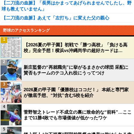
【二刀流の血脈】「長男はかまってあげられませんでしたし、野
球も教えていません」
【二刀流の血脈】あえて「左打ち」に変えた父の親心
野球のアクセスランキング
1
【2026夏の甲子園】初戦で「勝つ高校」「負ける高
校」完全予想！横浜vs沖縄尚学の超好カードは…
2
新庄監督の“再就職先”に挙がるまさかの球団 采配に
賛否もチームのテコ入れ役にうってつけ
3
2026夏の甲子園「優勝校はココだ！」 本紙と専門家
が徹底予想、“対抗”含む5校を紹介
4
菅野智之トレード不成立の裏に致命的な“前科”…ここ
まで11勝4敗でも市場価値が低かったワケ
5