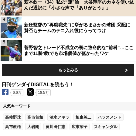
萩本欽一〈34〉私の“運”論 大谷翔平のカネを使い込
んだ通訳に「小さな声で『ありがとう』」
4
新庄監督の“再就職先”に挙がるまさかの球団 采配に
賛否もチームのテコ入れ役にうってつけ
5
菅野智之トレード不成立の裏に致命的な“前科”…ここ
まで11勝4敗でも市場価値が低かったワケ
もっとみる
日刊ゲンダイDIGITALを読もう！
6.6万
18.5万
人気キーワード
高校野球
高市首相
清水アキラ
板東英二
ハラスメント
高市政権
大岩剛
黄川田仁志
広末涼子
スキャンダル