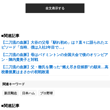
全文表示する
■関連記事
【二刀流の血脈】大谷の父母「馴れ初め」は？直々に語られたエ
ピソード「当時、僕は入社2年目で…」
【二刀流の血脈】母はバドミントンの全国大会で後のオリンピア
ン・陣内貴美子と対戦
【二刀流の血脈】父・徹氏を襲った“燃え尽き症候群”の顛末…高
校最後夏はまさかの初戦敗退
関連キーワード
新庄剛志
日本ハム
プロ野球
■関連記事