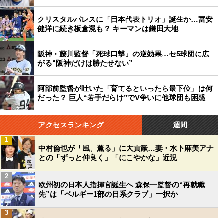
クリスタルパレスに「日本代表トリオ」誕生か…冨安
健洋に続き板倉滉も？ キーマンは鎌田大地
阪神・藤川監督「死球口撃」の逆効果…セ5球団に広
がる“阪神だけは勝たせない”
阿部前監督が吐いた「育てるといったら最下位」は何
だった？ 巨人“若手だらけ”でV争いに他球団も困惑
アクセスランキング
週間
1
中村倫也が「風、薫る」に大貢献…妻・水卜麻美アナ
との「ずっと仲良く」「にこやかな」近況
2
欧州初の日本人指揮官誕生へ 森保一監督の“再就職
先”は「ベルギー1部の日系クラブ」一択か
3