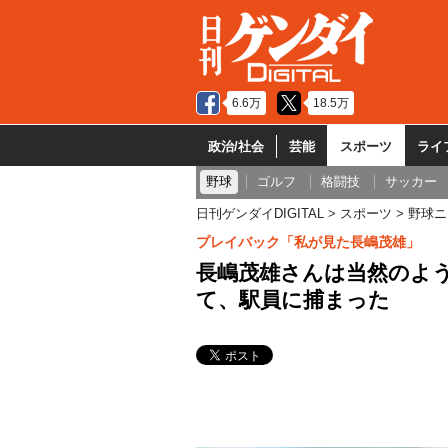
6.6万
18.5万
政治/社会
芸能
スポーツ
ライ
野球
ゴルフ
格闘技
サッカー
日刊ゲンダイDIGITAL
スポーツ
野球ニ
プレイバック「私が見た長嶋茂雄」
長嶋茂雄さんは当然のよ
て、駅員に捕まった