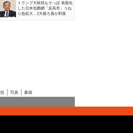
トランプ大統領もそっぽ 表面化
した日米包囲網「反高市」うね
り急拡大…2大後ろ盾が剥落
競技
写真
書籍