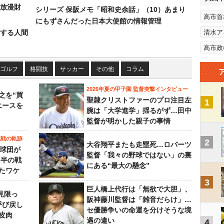
放漫財
シリーズ 保阪メモ「昭和史余話」（10）あまり
高市首
にもずさんだった日本大使館の情報管理
する人間
清水ア
高市政
ゴルフ
格闘技
サッカー
その他
コラム
2026年夏の甲子園 監督突撃インタビュー
之を“買
聖隷クリストファーのプロ注目左
1
エースを
腕は「大学進学」揺るがず…田中
監督が明かした親子の事情
挑戦の軌跡
2
大谷翔平またも走塁死…ロバーツ
0球団が
監督「我々の野球ではない」の裏
月半の戦
にある“最大の懸念”
たワケ
3
巨人橋上代行は「無欲で大胆」、
見限っ
阪神藤川監督は「雑音だらけ」…
呼び戻し
セ優勝争いの命運を分けそうな境
皮肉
遇の違い
4