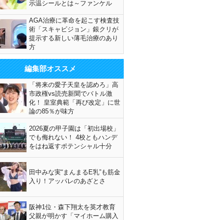
示温シールとは～ファンケル
AGA治療に革命を起こす検査技
術「スキャビジョン」銀クリが
提示する新しい薄毛治療のあり
方
編集部オススメ
「将来の愛子天皇を認めろ」高
市政権vs読売新聞でバトル激
化！ 皇室典範「再び改定」に世
論の85％が味方
2026夏の甲子園は「初出場校」
でも侮れない！ 4校ともハンデ
をはね返すポテンシャル十分
田中みな実“まんまるE乳”も筋金
入り！アッパレのあざとさ
阪神1位・森下翔太を英才教育
父親が明かす「マイホーム購入