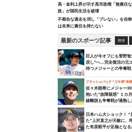
高・金利上昇が示す高市政権「無責任な
政」が国民生活を破壊
不都合な過去を消し「ブレない」を自称
は未来に責任を持たない
最新のスポーツ記事
野球
巨人が今オフにも菅野智
戻し”へ…完全復活の元
待つメジャーとの争奪戦
フラッシュバック “ゴネ得”米
佐々木朗希にメジャー3
抱いた“故障疑惑” １カ
線離脱も争奪戦が過熱し
日本ハム大ショック！ “
た”上沢直之が天敵に、
た有原航平が足枷となる