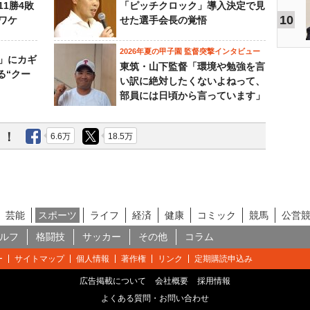
11勝4敗
「ピッチクロック」導入決定で見
10
ワケ
せた選手会長の覚悟
2026年夏の甲子園 監督突撃インタビュー
」にカギ
東筑・山下監督「環境や勉強を言
る“クー
い訳に絶対したくないよねって、
部員には日頃から言っています」
う！
6.6万
18.5万
芸能
スポーツ
ライフ
経済
健康
コミック
競馬
公営
ルフ
格闘技
サッカー
その他
コラム
ー
サイトマップ
個人情報
著作権
リンク
定期購読申込み
広告掲載について
会社概要
採用情報
よくある質問・お問い合わせ