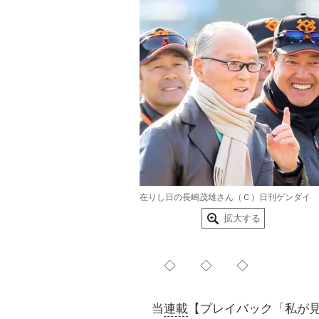
在りし日の長嶋茂雄さん（Ｃ）日刊ゲンダイ
拡大する
◇ ◇ ◇
当
連載
【プレイバック「私が