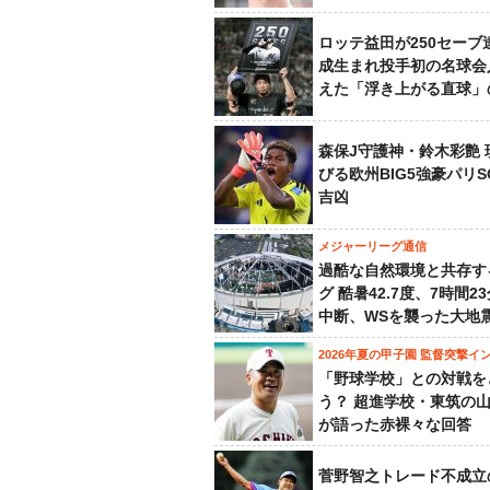
ロッテ益田が250セーブ
成生まれ投手初の名球会
えた「浮き上がる直球」
森保J守護神・鈴木彩艶 
びる欧州BIG5強豪パリ
吉凶
メジャーリーグ通信
過酷な自然環境と共存す
グ 酷暑42.7度、7時間2
中断、WSを襲った大地
2026年夏の甲子園 監督突撃イ
「野球学校」との対戦を
う？ 超進学校・東筑の
が語った赤裸々な回答
菅野智之トレード不成立