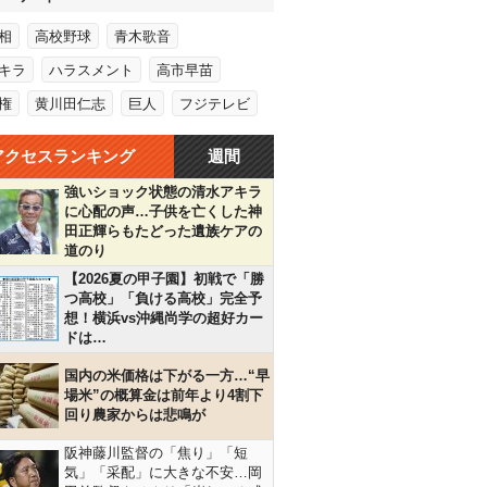
相
高校野球
青木歌音
キラ
ハラスメント
高市早苗
権
黄川田仁志
巨人
フジテレビ
アクセスランキング
週間
強いショック状態の清水アキラ
に心配の声…子供を亡くした神
田正輝らもたどった遺族ケアの
道のり
【2026夏の甲子園】初戦で「勝
つ高校」「負ける高校」完全予
想！横浜vs沖縄尚学の超好カー
ドは…
国内の米価格は下がる一方…“早
場米”の概算金は前年より4割下
回り農家からは悲鳴が
阪神藤川監督の「焦り」「短
気」「采配」に大きな不安…岡