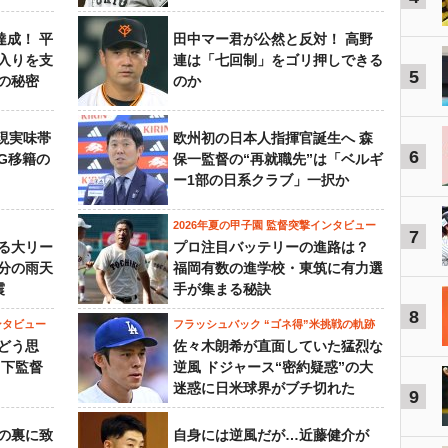
達成！ 平
田中マー君が公然と反対！ 高野
入りを支
連は「七回制」をゴリ押しできる
5
の秘密
のか
現実味帯
欧州初の日本人指揮官誕生へ 森
6
SG移籍の
保一監督の“再就職先”は「ベルギ
ー1部の日系クラブ」一択か
2026年夏の甲子園 監督突撃インタビュー
7
る大リー
プロ注目バッテリーの進路は？
3分の雨天
福岡有数の進学校・東筑に有力選
震
手が集まる秘訣
8
ンタビュー
フラッシュバック “ゴネ得”米挑戦の軌跡
どう思
佐々木朗希が直面していた猛烈な
山下監督
逆風 ドジャース“密約疑惑”の大
迷惑に日米球界がブチ切れた
9
の裏に致
自身には逆風だが…近藤健介が