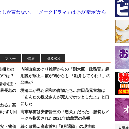
しか言わない。「メークドラマ」はその“暗示”から
マネー
健康
BOOKS
首相との
内閣改造めぐり維新からの「副大臣・政務官」起
の中は？
用説が浮上…霞が関からも 「勘弁してくれ！」の
悲鳴が
国民民主・
最長老の
堤清二が見た昭和の傑物たち…吉田茂元首相は
「あんたの親父さんが死んでホッとしたよ」と口
にした
わる」高
駆けずり回
高市早苗は安倍晋三の「忠犬」だった…服装もメ
ークも指図された2021年総裁選の茶番
安・物価
続く政局…高市首相「9月退陣」の現実味
人気