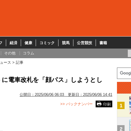
フ
経済
健康
コミック
競馬
公営競技
書籍
その他
コラム
ュース
記事
うに電車改札を「顔パス」しようとし
公開日：
2025/06/06 06:03
更新日：
2025/06/06 14:41
>> バックナンバー
印刷
1
2