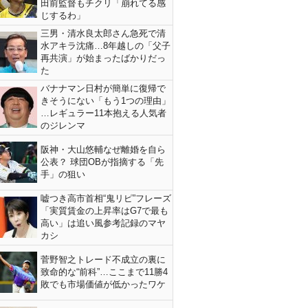
田前監督もチクリ「崩れてる感
じするわ」
三男・清水良太郎さん急死で清
水アキラ沈痛…8年越しの「父子
再共演」が始まったばかりだっ
た
バナナマン日村が簡単に復帰で
きそうにない「もう1つの理由」
…レギュラー11本抱える人気者
のジレンマ
阪神・大山悠輔なぜ離婚を自ら
公表？ 球団OBが指摘する「先
手」の狙い
嘘つき高市首相“鬼リピ”フレーズ
「実質賃金の上昇率はG7で最も
高い」は追い風参考記録のマヤ
カシ
菅野智之トレード不成立の裏に
致命的な“前科”…ここまで11勝4
敗でも市場価値が低かったワケ