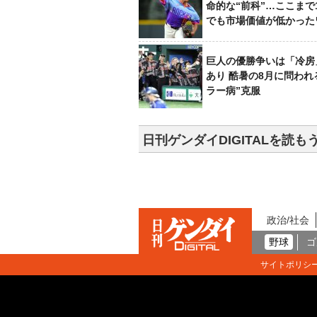
命的な“前科”…ここまで
でも市場価値が低かった
巨人の優勝争いは「冷房
あり 酷暑の8月に問われ
ラー病”克服
日刊ゲンダイDIGITALを読も
政治/社会
野球
ゴ
サイトポリシ