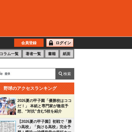
会員登録
ログイン
コラム一覧
著者一覧
書籍
紙面
野球のアクセスランキング
2026夏の甲子園「優勝校はココ
だ！」 本紙と専門家が徹底予
想、“対抗”含む5校を紹介
【2026夏の甲子園】初戦で「勝
つ高校」「負ける高校」完全予