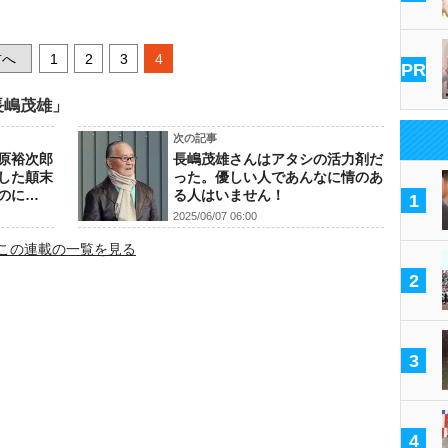
へ
1
2
3
4
PR
長嶋茂雄」
次の記事
原裕次郎
長嶋茂雄さんはアタシの活力剤だ
した顛末
った。優しい人であんなに情のあ
のに…
る人はいません！
1
2025/06/07 06:00
この連載の一覧を見る
2
3
4