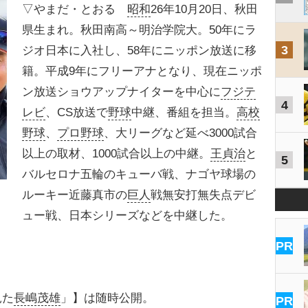
▽やまだ・とおる
昭和
26年10月20日、秋田
県生まれ。秋田南高～明治学院大。50年にラ
3
ジオ日本に入社し、58年にニッポン放送に移
籍。平成9年にフリーアナとなり、現在ニッポ
ン放送ショウアップナイターを中心に
フジテ
4
レビ
、CS放送で
野球
中継、番組を担当。
高校
野球
、
プロ野球
、大リーグなど延べ3000試合
以上の取材、1000試合以上の中継。
王貞治
と
5
バルセロナ五輪のキューバ戦、ナゴヤ球場の
ルーキー近藤真市の
巨人
戦無安打無失点デビ
ュー戦、日本シリーズなどを中継した。
PR
見た
長嶋茂雄
」】は随時公開。
PR