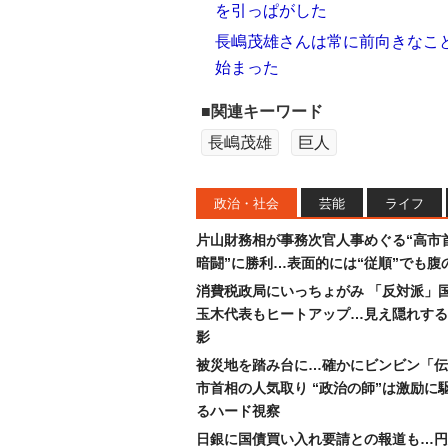
を引っぱがした
長嶋茂雄さんは常に前向きなこと
始まった
■関連キーワード
長嶋茂雄
巨人
政治・社会
芸能
ライフ
片山財務相が事務次官人事めぐる“高市
暗闘”に勝利…表面的には“従順”でも腹
消費税政局にいっちょがみ 「反対派」
玉木代表もヒートアップ…見え隠れする
影
被災地を踏み台に…確かにビンビン「伝
市首相の人気取り “政治の師”は激励に
るハード視察
日銀に国債買い入れ要請との報道も…円