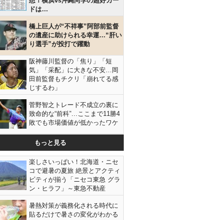
想！横浜vs沖縄尚学の超好カー
ドは…
橋上巨人が“不祥事”阿部前監督
の遺産に助けられる幸運…“肝い
り選手”が投打で躍動
阪神藤川監督の「焦り」「短
気」「采配」に大きな不安…岡
田前監督もチクリ「崩れてる感
じするわ」
菅野智之トレード不成立の裏に
致命的な“前科”…ここまで11勝4
敗でも市場価値が低かったワケ
もっと見る
楽しさいっぱい！北海道・ニセ
コで避暑の夏旅 絶景とアクティ
ビティが揃う「ニセコ東急 グラ
ン・ヒラフ」～東急不動産
暑熱対策が義務化される時代に
貼るだけで暑さの変化がわかる