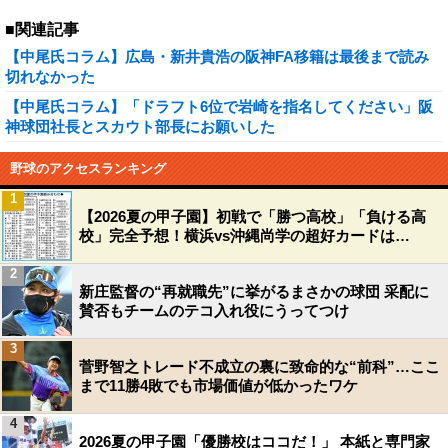
■関連記事
【中尾氏コラム】広島・新井貴浩の阪神FA移籍は最後まで読み
切れなかった
【中尾氏コラム】「ドラフト6位で岩崎を指名してください」阪
神球団社長とスカウト部長にお願いした
野球のアクセスランキング
1
【2026夏の甲子園】初戦で「勝つ高校」「負ける高
校」完全予想！横浜vs沖縄尚学の超好カードは…
2
新庄監督の“再就職先”に挙がるまさかの球団 采配に
賛否もチームのテコ入れ役にうってつけ
3
菅野智之トレード不成立の裏に致命的な“前科”…ここ
まで11勝4敗でも市場価値が低かったワケ
4
2026夏の甲子園「優勝校はココだ！」 本紙と専門家