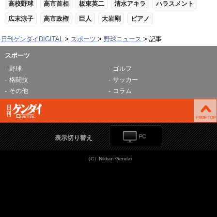
高校野球
高市首相
板東英二
清水アキラ
ハラスメント
広末涼子
高市政権
巨人
大岩剛
ピアノ
日刊ゲンダイDIGITAL
スポーツ
野球ニュース
記事
スポーツ
野球
ゴルフ
格闘技
サッカー
その他
コラム
表示切り替え
（C）Nikkan Gendai