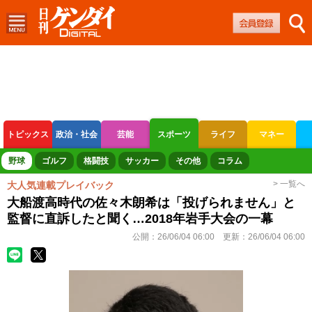
トピックス
政治・社会
芸能
スポーツ
ライフ
マネー
ボートレース
競輪
オートレース
野球
ゴルフ
格闘技
サッカー
その他
コラム
> 一覧へ
大人気連載プレイバック
大船渡高時代の佐々木朗希は「投げられません」と
監督に直訴したと聞く…2018年岩手大会の一幕
公開：
26/06/04 06:00
更新：
26/06/04 06:00