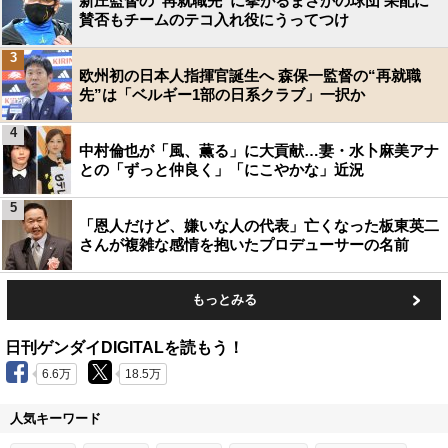
新庄監督の“再就職先”に挙がるまさかの球団 采配に
賛否もチームのテコ入れ役にうってつけ
3
欧州初の日本人指揮官誕生へ 森保一監督の“再就職
先”は「ベルギー1部の日系クラブ」一択か
4
中村倫也が「風、薫る」に大貢献…妻・水卜麻美アナ
との「ずっと仲良く」「にこやかな」近況
5
「恩人だけど、嫌いな人の代表」亡くなった板東英二
さんが複雑な感情を抱いたプロデューサーの名前
もっとみる
日刊ゲンダイDIGITALを読もう！
6.6万
18.5万
人気キーワード