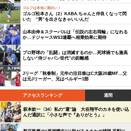
ゴルフは本当に面白い！
ゴルゴ松本さん（2）KABA.ちゃんと仲良くなって閃
いた “男”を出さなきゃいいんだ
山本由伸＆スクーバルは「伝説の左右両輪」になれる
か…ドジャースWS3連覇へ相乗効果に期待
プロ野球の「乱闘」は消滅するのか…死球禍でも激高
しない“侍ジャパン世代”の距離感
Jリーグ「秋春制」元年の注目株はC大阪20歳MF…父
は元Jリーガー、兄はベルギー1部
アクセスランキング
週間
1
萩本欽一〈34〉私の“運”論 大谷翔平のカネを使い込
んだ通訳に「小さな声で『ありがとう』」
2