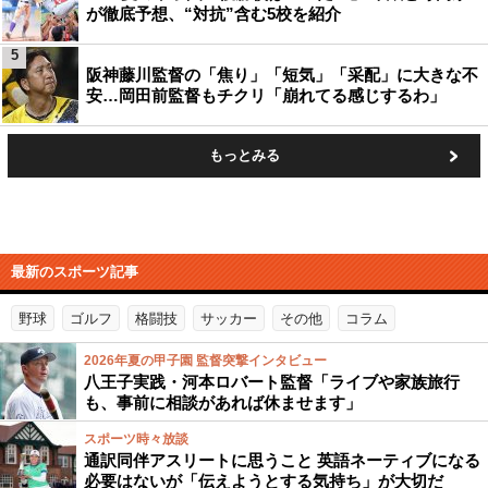
が徹底予想、“対抗”含む5校を紹介
5
阪神藤川監督の「焦り」「短気」「采配」に大きな不
安…岡田前監督もチクリ「崩れてる感じするわ」
もっとみる
最新のスポーツ記事
野球
ゴルフ
格闘技
サッカー
その他
コラム
2026年夏の甲子園 監督突撃インタビュー
八王子実践・河本ロバート監督「ライブや家族旅行
も、事前に相談があれば休ませます」
スポーツ時々放談
通訳同伴アスリートに思うこと 英語ネーティブになる
必要はないが「伝えようとする気持ち」が大切だ