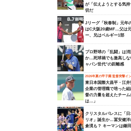
が「伝えようとする気持
切だ
Jリーグ「秋春制」元年
はC大阪20歳MF…父は
ー、兄はベルギー1部
プロ野球の「乱闘」は消
か…死球禍でも激高しな
ャパン世代”の距離感
2026年夏の甲子園 監督突撃イ
東日本国際大昌平・江井
企業の管理職で培った組
督の力量を超えたチーム
は…」
クリスタルパレスに「日
リオ」誕生か…冨安健洋
倉滉も？ キーマンは鎌