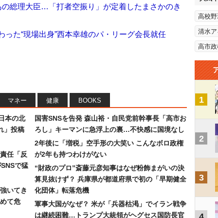
にあの総理大臣…「打者空振り」が定着したまさかのき
高校野
清水ア
わった“現場出身”西本幸雄のパ・リーグ会長就任
高市政
1
マネー
健康
BOOKS
日本の北
国害SNSを告発 森山裕・自民党前幹事長「高市お
れ」投稿
ろし」キーマンに急浮上の裏…不快感に国境なし
2
2年後に「増税」空手形の大笑い こんなボロ政権
責任「反
が2年も持つわけがない
SNSで猛
“財政のプロ”斎藤元彦知事はなぜ粉飾まがいの決
3
算見抜けず？ 兵庫県が都道府県で初の「早期健全
強いてき
化団体」転落危機
めて危
軍事大国がなぜ？ 米が「兵器枯渇」でイラン戦争
は継続困難…トランプ大統領がヘグセス国防長官
4