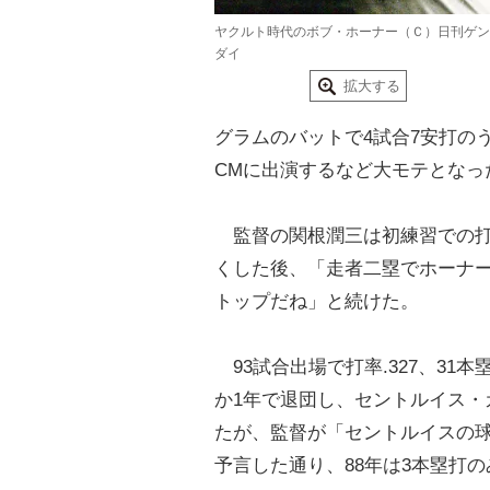
ヤクルト時代のボブ・ホーナー（Ｃ）日刊ゲン
ダイ
拡大する
グラムのバットで4試合7安打の
CMに出演するなど大モテとなっ
監督の関根潤三は初練習での打
くした後、「走者二塁でホーナ
トップだね」と続けた。
93試合出場で打率.327、31
か1年で退団し、セントルイス・
たが、監督が「セントルイスの
予言した通り、88年は3本塁打の