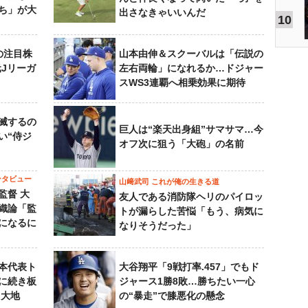
ち」が大
出さなきゃいいんだ
10
の注目株
山本由伸＆スクーバルは「伝説の
元Jリーガ
左右両輪」になれるか…ドジャー
スWS3連覇へ相乗効果に期待
滅するの
巨人は“楽天出身組”サマサマ…今
い“侍ジ
オフ次に狙う「大砲」の名前
ンタビュー
山﨑武司 これが俺の生きる道
監督 大
友人である消防隊ヘリのパイロッ
織論「監
トが漏らした苦悩「もう、病気に
になるに
なりそうだった」
本代表ト
大谷翔平「9戦打率.457」でもド
に続き板
ジャース1勝8敗…勝ちたい一心
田大地
の“暴走”で膝悪化の懸念