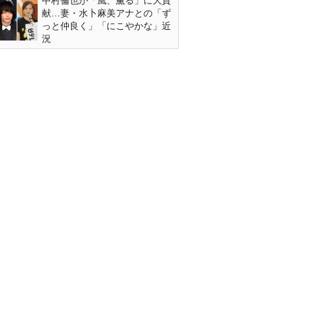
中村倫也が「風、薫る」に大貢
献…妻・水卜麻美アナとの「ず
っと仲良く」「にこやかな」近
況