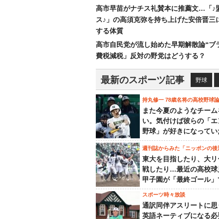
高市早苗がナチス礼賛本に推薦文…「♪
ス♪」の高須克弥を持ち上げた安倍晋三
する体質
高市自民党が流し始めた早期解散論“ブラ
費税減税」反対の野党はどうする？
最新のスポーツ記事
野球
持丸修一 78歳名将の高校野球
また今夏のようなチーム
い。気付けば彼らの「エ
野球」が好きになってい
週刊誌からみた「ニッポンの後
東大を目指したり、大リ
戦したり…最近の高校球
甲子園が「最終ゴール」
スポーツ時々放談
通訳同伴アスリートに思
英語ネーティブになる必