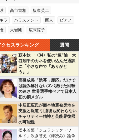
球
高市首相
板東英二
キラ
ハラスメント
巨人
ピアノ
権
大岩剛
広末涼子
アクセスランキング
週間
萩本欽一〈34〉私の“運”論 大
谷翔平のカネを使い込んだ通訳
に「小さな声で『ありがと
う』」
高橋成美「渋幕→慶応」だけで
は読み解けないズバ抜けた回転
の速さ 世界選手権ペアで日本人
初の銅メダル
中居正広氏が熊本地震被災地を
支援と報道 引退後も変わらない
チャリティー精神と芸能界復帰
の可能性
松本若菜「ジュラシック・ワー
ルド」吹き替え《棒読み》論争