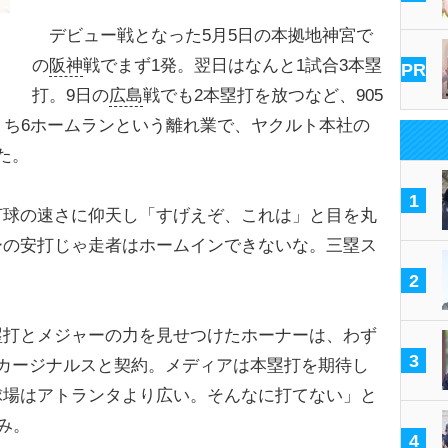
デビュー戦となった5月5日の本拠地神宮で
の
阪神
戦でまず1発。翌日はなんと1試合3本塁
PR
打。9日の
広島
戦でも2本塁打を放つなど、905
うち6ホームランという離れ業で、ヤクルト本社の
た。
1
球の速さに仰天し「すげえぞ、これは」と目を丸
ーの安打じゃ走者はホームインできないな。三塁ス
2
本塁打とメジャーの力を見せつけたホーナーは、わず
3
カージナルスと契約。メディアは本塁打を期待し
球場はアトランタより広い。そんなに打てない」と
み。
4