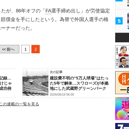
たが、86年オフの「
FA
選手締め出し」が労使協定
ら賠償金を手にしたという。為替で外国人選手の格
5
ホーナーだった。
前へ
1
2
<<
次の記事
記録…
建設費不明の“5万人球場”はたっ
だけじゃ
た5年で解体…スワローズが本拠
成功例
地にした武蔵野グリーンパーク
2026/06/18 06:00
この連載の一覧を見る