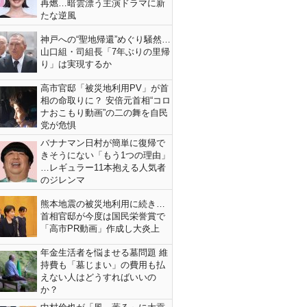
再燃…暗雲漂う主演ドラマに新
たな逆風
神戸への“聖地帰還”めぐり騒然…
山口組・司組長「7年ぶりの里帰
り」は実現するか
高市官邸「被災地利用PV」が首
相の命取りに？ 安倍元首相“コロ
ナおこもり動画”の二の舞を自民
党が危惧
バナナマン日村が簡単に復帰で
きそうにない「もう1つの理由」
…レギュラー11本抱える人気者
のジレンマ
熊本地震の被災地利用に続き…
首相官邸が今度は国民栄誉賞で
「高市PR動画」作成し大炎上
年金生活者を悩ませる墓問題 維
持費も「墓じまい」の費用も払
えない人はどうすればいいの
か？