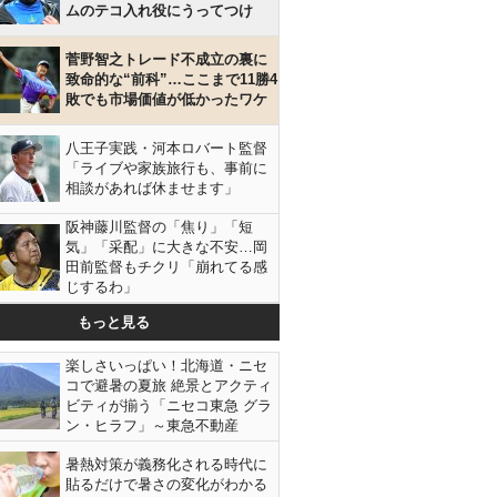
ムのテコ入れ役にうってつけ
菅野智之トレード不成立の裏に
致命的な“前科”…ここまで11勝4
敗でも市場価値が低かったワケ
八王子実践・河本ロバート監督
「ライブや家族旅行も、事前に
相談があれば休ませます」
阪神藤川監督の「焦り」「短
気」「采配」に大きな不安…岡
田前監督もチクリ「崩れてる感
じするわ」
もっと見る
楽しさいっぱい！北海道・ニセ
コで避暑の夏旅 絶景とアクティ
ビティが揃う「ニセコ東急 グラ
ン・ヒラフ」～東急不動産
暑熱対策が義務化される時代に
貼るだけで暑さの変化がわかる