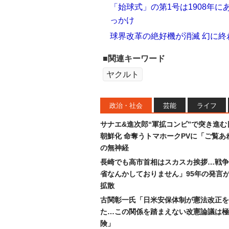
「始球式」の第1号は1908年
っかけ
球界改革の絶好機が消滅 幻に終
■関連キーワード
ヤクルト
政治・社会
芸能
ライフ
サナエ&進次郎“軍拡コンビ”で突き進む
朝鮮化 命奪うトマホークPVに「ご覧あ
の無神経
長崎でも高市首相はスカスカ挨拶…戦争
省なんかしておりません」95年の発言が
拡散
古関彰一氏「日米安保体制が憲法改正を
た…この関係を踏まえない改憲論議は極
険」