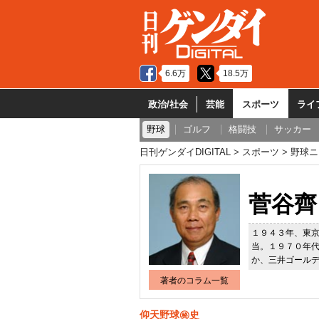
6.6万
18.5万
政治/社会
芸能
スポーツ
ライ
野球
ゴルフ
格闘技
サッカー
日刊ゲンダイDIGITAL
スポーツ
野球ニ
菅谷齊
１９４３年、東
当。１９７０年
か、三井ゴール
著者のコラム一覧
仰天野球㊙史