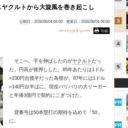
…ヤクルトから大旋風を巻き起こし
3
公開日：
2026/06/04 06:00
更新日：
2026/06/04 06:00
>> バックナンバー
印刷
4
そこへ、手を伸ばしたのが
ヤクルト
だっ
5
た。円高が後押しした。85年あたりは1ドル
=230円台後半だった為替が、87年には1ドル
=140円台半ばに。現役バリバリの大リーガー
と年俸3億円で契約にこぎつけた。
PR
背番号は50本塁打の期待を込めて「50」
に。
PR