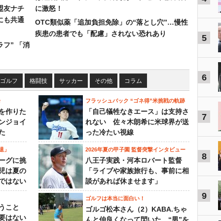
盟友ナチ
に激怒！
にも共通
OTC類似薬「追加負担免除」の“落とし穴”…慢性
疾患の患者でも「配慮」されない恐れあり
5
フ” 「消
6
ゴルフ
格闘技
サッカー
その他
コラム
論
フラッシュバック “ゴネ得”米挑戦の軌跡
を作りた
「自己犠牲なきエース」は支持さ
7
ンジョイ
れない 佐々木朗希に米球界が送
た
った冷たい視線
退」
2026年夏の甲子園 監督突撃インタビュー
8
ーグに挑
八王子実践・河本ロバート監督
児は夏の
「ライブや家族旅行も、事前に相
ではない
談があれば休ませます」
9
ゴルフは本当に面白い！
うこと
ゴルゴ松本さん（2）KABA.ちゃ
要はない
んと仲良くなって閃いた “男”を