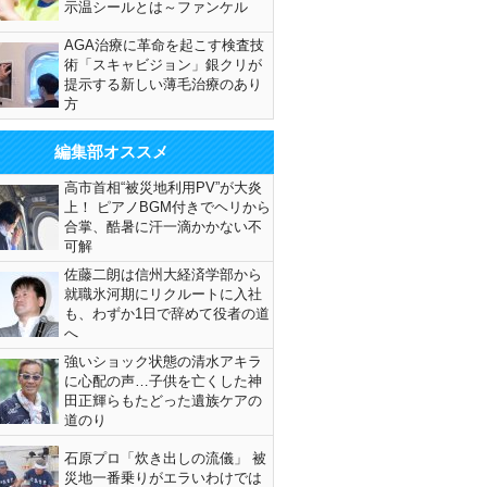
示温シールとは～ファンケル
AGA治療に革命を起こす検査技
術「スキャビジョン」銀クリが
提示する新しい薄毛治療のあり
方
編集部オススメ
高市首相“被災地利用PV”が大炎
上！ ピアノBGM付きでヘリから
合掌、酷暑に汗一滴かかない不
可解
佐藤二朗は信州大経済学部から
就職氷河期にリクルートに入社
も、わずか1日で辞めて役者の道
へ
強いショック状態の清水アキラ
に心配の声…子供を亡くした神
田正輝らもたどった遺族ケアの
道のり
石原プロ「炊き出しの流儀」 被
災地一番乗りがエラいわけでは