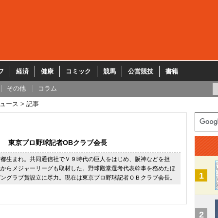
フ
経済
健康
コミック
競馬
公営競技
書籍
その他
コラム
ュース
記事
東京プロ野球記者OBクラブ会長
京都生まれ。共同通信社でＶ９時代の巨人をはじめ、阪神などを担
代からメジャーリーグも取材した。野球殿堂選考代表幹事を務めたほ
1
デングラブ賞設立に尽力。現在は東京プロ野球記者ＯＢクラブ会長。
2