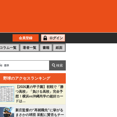
会員登録
ログイン
コラム一覧
著者一覧
書籍
紙面
野球のアクセスランキング
【2026夏の甲子園】初戦で「勝
つ高校」「負ける高校」完全予
想！横浜vs沖縄尚学の超好カー
ドは…
新庄監督の“再就職先”に挙がる
まさかの球団 采配に賛否もチー