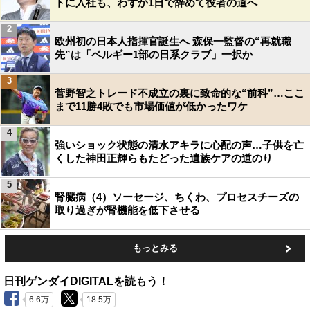
トに入社も、わずか1日で辞めて役者の道へ
2
欧州初の日本人指揮官誕生へ 森保一監督の“再就職
先”は「ベルギー1部の日系クラブ」一択か
3
菅野智之トレード不成立の裏に致命的な“前科”…ここ
まで11勝4敗でも市場価値が低かったワケ
4
強いショック状態の清水アキラに心配の声…子供を亡
くした神田正輝らもたどった遺族ケアの道のり
5
腎臓病（4）ソーセージ、ちくわ、プロセスチーズの
取り過ぎが腎機能を低下させる
もっとみる
日刊ゲンダイDIGITALを読もう！
6.6万
18.5万