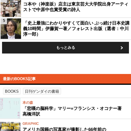
コ本や（神楽坂）店主は東京芸大大学院出身アーティ
ストで中原中也賞受賞の詩人
5
「史上最強にわかりやすくて面白い ぶっ続け日本史講
義10時間」伊藤賀一著／フォレスト出版（選者：中川
淳一郎）
もっとみる
最新のBOOKS記事
BOOKS
日刊ゲンダイの書籍
本の森
「悲嘆の脳科学」マリー=フランシス・オコナー著
高橋洋訳
GRAPHIC
アメリカ国籍の写真家が撮影した66年前の