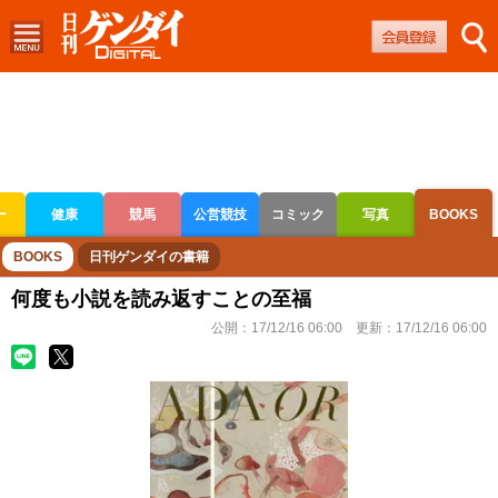
ー
健康
競馬
公営競技
コミック
写真
BOOKS
ボートレース
競輪
オートレース
BOOKS
日刊ゲンダイの書籍
何度も小説を読み返すことの至福
公開：
17/12/16 06:00
更新：
17/12/16 06:00