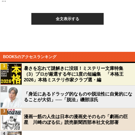
全文表示する
BOOKSのアクセスランキング
1
暑さを忘れて謎解きに没頭！ミステリー文庫特集
（3）プロが厳選する年に1度の短編集 「本格王
2026」本格ミステリ作家クラブ選・編
2
「身近にあるドラッグ的なものや脱法性に自覚的にな
ることが大切」──「脱法」磯部涼氏
3
漫画一筋の人生は日本の漫画史そのもの「劇画の巨
星 川崎のぼる伝」読売新聞西部本社文化部著
4