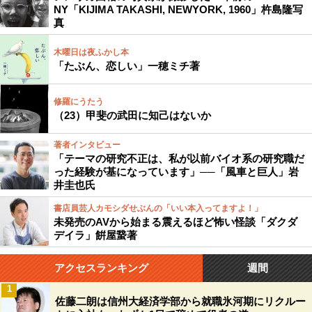
NY「KIJIMA TAKASHI, NEWYORK, 1960」杵島隆写
真
木曜日は夜ふかし本
「たぶん、恋しい」一穂ミチ著
修羅にうたう
（23）甲斐の武田に知己はないか
著者インタビュー
「テーマの研究不正は、私が以前バイオ系の研究職だ
った経験が基になっています」──「風車と巨人」岩
井圭也氏
書店員芸人カモシダせぶんの「いい本入ってますよ！」
未発売のAVから始まる震えるほど怖い怪談「ダクダ
デイラ」餠屋䖸著
アクセスランキング
週間
1
佐藤二朗は信州大経済学部から就職氷河期にリクルー