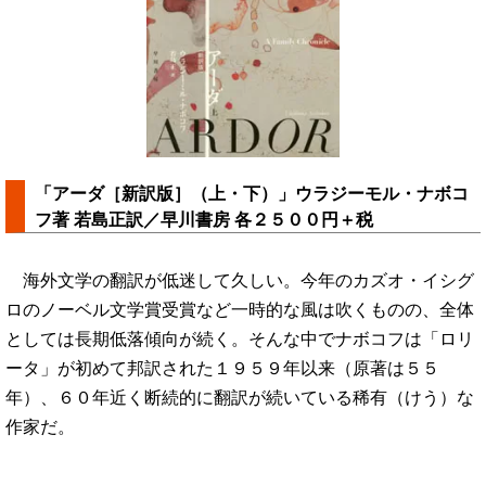
「アーダ［新訳版］（上・下）」ウラジーモル・ナボコ
フ著 若島正訳／早川書房 各２５００円＋税
海外文学の翻訳が低迷して久しい。今年のカズオ・イシグ
ロのノーベル文学賞受賞など一時的な風は吹くものの、全体
としては長期低落傾向が続く。そんな中でナボコフは「ロリ
ータ」が初めて邦訳された１９５９年以来（原著は５５
年）、６０年近く断続的に翻訳が続いている稀有（けう）な
作家だ。
…