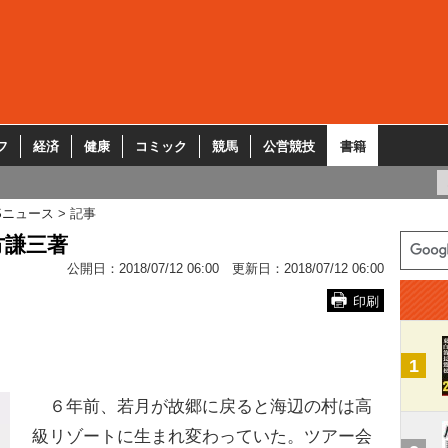
フ
経済
健康
コミック
競馬
公営競技
書籍
Sニュース
記事
方謙三著
公開日：
2018/07/12 06:00
更新日：
2018/07/12 06:00
印刷
1
６年前、若月が故郷に戻ると海辺の村は高
級リゾートに生まれ変わっていた。ツアー会