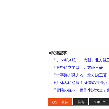
■関連記事
「チンギス紀一 火眼」北方謙
「荒野に立てば」北方謙三著
「十字路が見える」北方謙三著
正月休みに必読？ 企業の社長
「冒険の森へ 傑作小説大全」
政治・社会
芸能
スポーツ