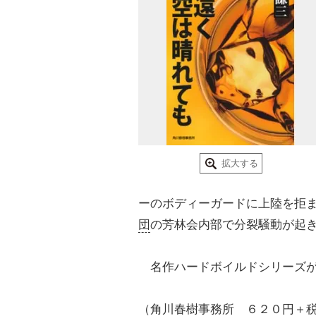
拡大する
ーのボディーガードに上陸を拒
団
の芳林会内部で分裂騒動が起
名作ハードボイルドシリーズが
（角川春樹事務所 ６２０円＋