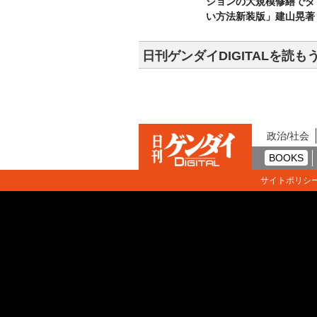
ションの大規模修繕でダ
い方法新装版」建山晃著
日刊ゲンダイDIGITALを読も
政治/社会
BOOKS
サイトポリシ