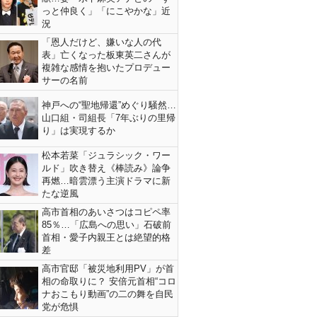
っと仲良く」「にこやかな」近
況
「恩人だけど、嫌いな人の代
表」亡くなった板東英二さんが
複雑な感情を抱いたプロデュー
サーの名前
神戸への“聖地帰還”めぐり騒然…
山口組・司組長「7年ぶりの里帰
り」は実現するか
松本若菜「ジュラシック・ワー
ルド」吹き替え《棒読み》論争
再燃…暗雲漂う主演ドラマに新
たな逆風
高市首相のあいさつはコピペ率
85％…「広島への思い」石破前
首相・愛子内親王とは絶望的格
差
高市官邸「被災地利用PV」が首
相の命取りに？ 安倍元首相“コロ
ナおこもり動画”の二の舞を自民
党が危惧