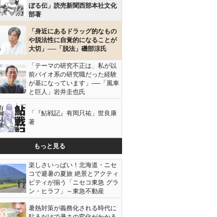
ぼる伝」読売新聞西部本社文化
部著
「身近にあるドラッグ的なもの
や脱法性に自覚的になることが
大切」──「脱法」磯部涼氏
「テーマの研究不正は、私が以
前バイオ系の研究職だった経験
が基になっています」──「風車
と巨人」岩井圭也氏
「『鮎戦記』有岡只祐」世良康
著
もっと見る
楽しさいっぱい！北海道・ニセ
コで避暑の夏旅 絶景とアクティ
ビティが揃う「ニセコ東急 グラ
ン・ヒラフ」～東急不動産
暑熱対策が義務化される時代に
貼るだけで暑さの変化がわかる