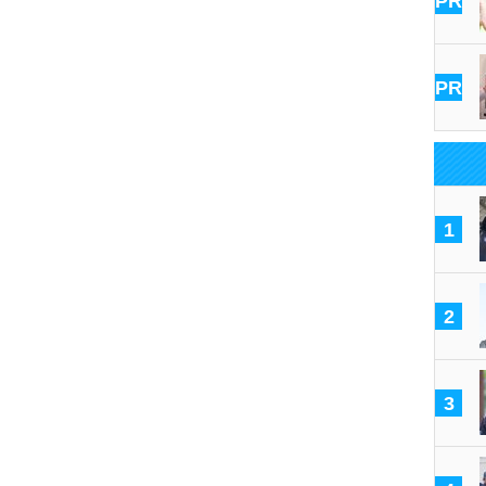
PR
PR
1
2
3