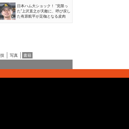
日本ハム大ショック！ “見限っ
た”上沢直之が天敵に、呼び戻し
た有原航平が足枷となる皮肉
競技
写真
書籍