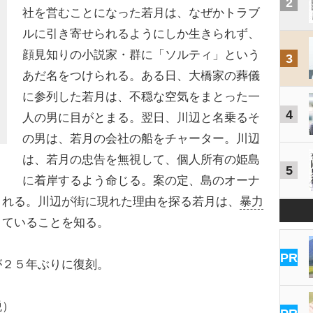
2
社を営むことになった若月は、なぜかトラブ
ルに引き寄せられるようにしか生きられず、
顔見知りの小説家・群に「ソルティ」という
3
あだ名をつけられる。ある日、大橋家の葬儀
に参列した若月は、不穏な空気をまとった一
4
人の男に目がとまる。翌日、川辺と名乗るそ
の男は、若月の会社の船をチャーター。川辺
は、若月の忠告を無視して、個人所有の姫島
5
に着岸するよう命じる。案の定、島のオーナ
まれる。川辺が街に現れた理由を探る若月は、
暴力
きていることを知る。
PR
２５年ぶりに復刻。
税）