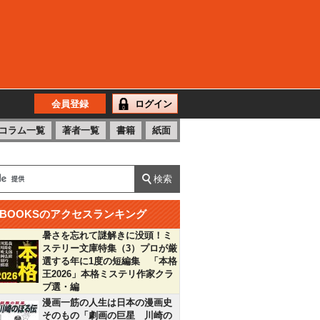
会員登録
ログイン
コラム一覧
著者一覧
書籍
紙面
BOOKSのアクセスランキング
暑さを忘れて謎解きに没頭！ミ
ステリー文庫特集（3）プロが厳
選する年に1度の短編集 「本格
王2026」本格ミステリ作家クラ
ブ選・編
漫画一筋の人生は日本の漫画史
そのもの「劇画の巨星 川崎の