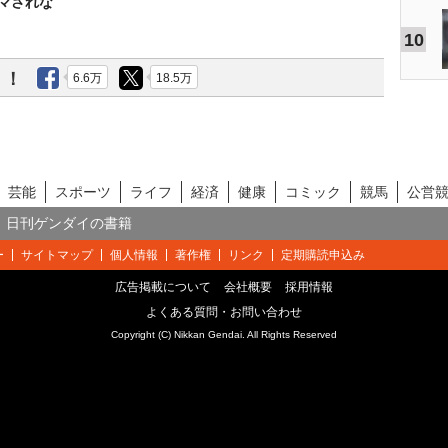
マされな
10
う！
6.6万
18.5万
芸能
スポーツ
ライフ
経済
健康
コミック
競馬
公営
日刊ゲンダイの書籍
ー
サイトマップ
個人情報
著作権
リンク
定期購読申込み
広告掲載について
会社概要
採用情報
よくある質問・お問い合わせ
Copyright (C) Nikkan Gendai. All Rights Reserved