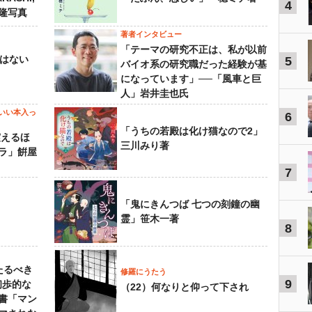
4
島隆写真
著者インタビュー
「テーマの研究不正は、私が以前
己はない
5
バイオ系の研究職だった経験が基
になっています」──「風車と巨
人」岩井圭也氏
いい本入っ
6
「うちの若殿は化け猫なので2」
震えるほ
三川みり著
ラ」餠屋
7
「鬼にきんつば 七つの刻鐘の幽
霊」笹木一著
8
たるべき
修羅にうたう
9
初歩的な
（22）何なりと仰って下され
書「マン