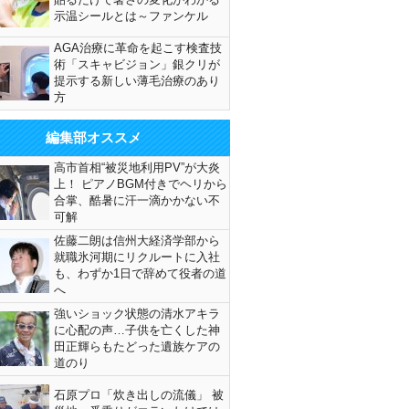
示温シールとは～ファンケル
AGA治療に革命を起こす検査技
術「スキャビジョン」銀クリが
提示する新しい薄毛治療のあり
方
編集部オススメ
高市首相“被災地利用PV”が大炎
上！ ピアノBGM付きでヘリから
合掌、酷暑に汗一滴かかない不
可解
佐藤二朗は信州大経済学部から
就職氷河期にリクルートに入社
も、わずか1日で辞めて役者の道
へ
強いショック状態の清水アキラ
に心配の声…子供を亡くした神
田正輝らもたどった遺族ケアの
道のり
石原プロ「炊き出しの流儀」 被