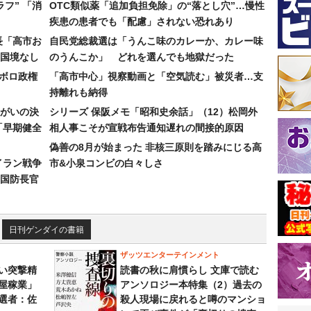
フ” 「消
OTC類似薬「追加負担免除」の“落とし穴”…慢性
疾患の患者でも「配慮」されない恐れあり
長「高市お
自民党総裁選は「うんこ味のカレーか、カレー味
国境なし
のうんこか」 どれを選んでも地獄だった
なボロ政権
「高市中心」視察動画と「空気読む」被災者…支
持離れも納得
まがいの決
シリーズ 保阪メモ「昭和史余話」（12）松岡外
「早期健全
相人事こそが宣戦布告通知遅れの間接的原因
偽善の8月が始まった 非核三原則を踏みにじる高
イラン戦争
市&小泉コンビの白々しさ
国防長官
日刊ゲンダイの書籍
ザッツエンターテインメント
い突撃精
読書の秋に肩慣らし 文庫で読む
屋稼業」
アンソロジー本特集（2）過去の
選者：佐
殺人現場に戻れると噂のマンショ