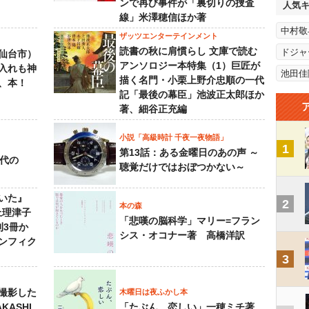
ンで再び事件が「裏切りの捜査
人気
線」米澤穂信ほか著
中村敬
ザッツエンターテインメント
読書の秋に肩慣らし 文庫で読む
ドジャ
仙台市）
アンソロジー本特集（1）巨匠が
入れも神
池田佳
描く名門・小栗上野介忠順の一代
、本！
記「最後の幕臣」池波正太郎ほか
著、細谷正充編
小説「高級時計 千夜一夜物語」
1
第13話：ある金曜日のあの声 ～
先代の
聴覚だけではおぼつかない～
いた』
2
本の森
上理津子
「悲嘆の脳科学」マリー=フラン
刊3冊か
シス・オコナー著 高橋洋訳
ンフィク
3
撮影した
木曜日は夜ふかし本
KASHI,
「たぶん、恋しい」一穂ミチ著