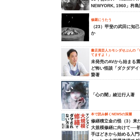
NEWYORK, 1960」杵
修羅にうたう
（23）甲斐の武田に知
か
書店員芸人カモシダせぶんの「
てますよ！」
未発売のAVから始まる
ど怖い怪談「ダクダデイ
䖸著
「心の闇」綾辻行人著
本で読み解くNEWSの深層
修繕積立金の怪（3）来
大規模修繕に向けて──
手ほどきから始める入門