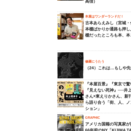
高信）
本屋はワンダーランドだ！
古本あらえみし（宮城・
本棚ばかりか通路も押し
棚だったところも本、本
修羅にうたう
（24）これは…もしや
『本屋百景』『東京で驚
『見えない死神』──井
さん×東えりかさん、新
ら語り合う「街、人、ノ
ション」
GRAPHIC
アメリカ国籍の写真家が
66年前のNY「KIJIMA TA