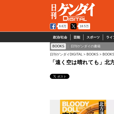
6.6万
18.5万
政治/社会
芸能
スポーツ
ライ
BOOKS
日刊ゲンダイの書籍
日刊ゲンダイDIGITAL
BOOKS
BOOK
「遠く空は晴れても」北