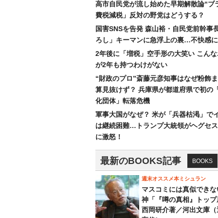
高市自民党が流し始めた早期解散論“ブラ
費税減税」反対の野党はどうする？
国害SNSを告発 森山裕・自民党前幹事
ろし」キーマンに急浮上の裏…不快感に
2年後に「増税」空手形の大笑い こん
が2年も持つわけがない
“財政のプロ”斎藤元彦知事はなぜ粉飾
算見抜けず？ 兵庫県が都道府県で初の
化団体」転落危機
軍事大国がなぜ？ 米が「兵器枯渇」で
は継続困難…トランプ大統領がヘグセス
に激怒！
最新のBOOKS記事
BOOKS
週末オススメ本ミシュラン
マスコミには真似できな
神「『噂の真相』トップ
西岡研介著／河出文庫（