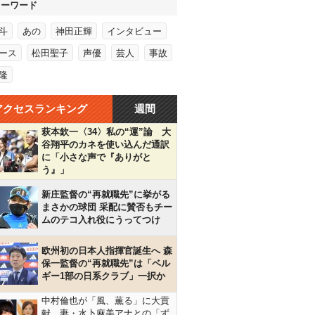
キーワード
斗
あの
神田正輝
インタビュー
ース
松田聖子
声優
芸人
事故
隆
アクセスランキング
週間
萩本欽一〈34〉私の“運”論 大
谷翔平のカネを使い込んだ通訳
に「小さな声で『ありがと
う』」
新庄監督の“再就職先”に挙がる
まさかの球団 采配に賛否もチー
ムのテコ入れ役にうってつけ
欧州初の日本人指揮官誕生へ 森
保一監督の“再就職先”は「ベル
ギー1部の日系クラブ」一択か
中村倫也が「風、薫る」に大貢
献…妻・水卜麻美アナとの「ず