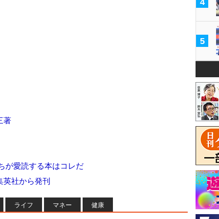
4
5
三著
たちが愛読する本はコレだ
集英社から発刊
ライフ
マネー
健康