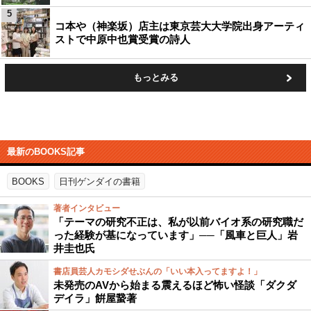
5
コ本や（神楽坂）店主は東京芸大大学院出身アーティ
ストで中原中也賞受賞の詩人
もっとみる
最新のBOOKS記事
BOOKS
日刊ゲンダイの書籍
著者インタビュー
「テーマの研究不正は、私が以前バイオ系の研究職だ
った経験が基になっています」──「風車と巨人」岩
井圭也氏
書店員芸人カモシダせぶんの「いい本入ってますよ！」
未発売のAVから始まる震えるほど怖い怪談「ダクダ
デイラ」餠屋䖸著