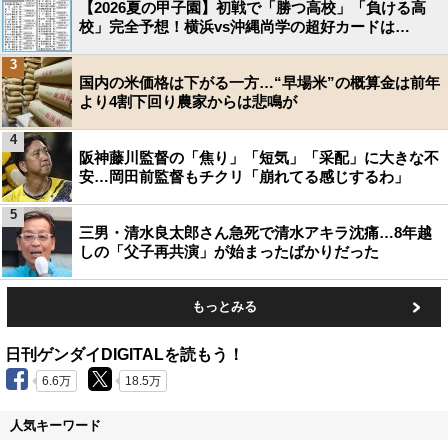
【2026夏の甲子園】初戦で「勝つ高校」「負ける高
校」完全予想！横浜vs沖縄尚学の超好カードは…
3
国内の米価格は下がる一方…“早場米”の概算金は前年
より4割下回り農家からは悲鳴が
4
阪神藤川監督の「焦り」「短気」「采配」に大きな不
安…岡田前監督もチクリ「崩れてる感じするわ」
5
三男・清水良太郎さん急死で清水アキラ沈痛…8年越
しの「父子再共演」が始まったばかりだった
もっとみる
日刊ゲンダイDIGITALを読もう！
6.6万
18.5万
人気キーワード