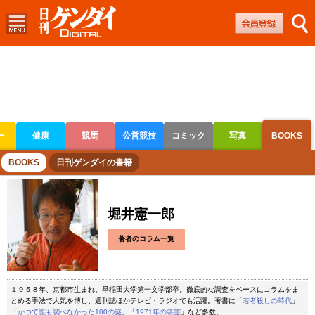
ー
健康
競馬
公営競技
コミック
写真
BOOKS
ボートレース
競輪
オートレース
BOOKS
日刊ゲンダイの書籍
堀井憲一郎
著者のコラム一覧
１９５８年、京都市生まれ。早稲田大学第一文学部卒。徹底的な調査をベースにコラムをま
とめる手法で人気を博し、週刊誌ほかテレビ・ラジオでも活躍。著書に「
若者殺しの時代
」
「
かつて誰も調べなかった100の謎
」「
1971年の悪霊
」など多数。