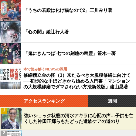
「うちの若殿は化け猫なので2」三川みり著
「心の闇」綾辻行人著
「鬼にきんつば 七つの刻鐘の幽霊」笹木一著
本で読み解くNEWSの深層
修繕積立金の怪（3）来たるべき大規模修繕に向けて
──初歩的な手ほどきから始める入門書「マンション
の大規模修繕でダマされない方法新装版」建山晃著
アクセスランキング
週間
1
強いショック状態の清水アキラに心配の声…子供を亡
くした神田正輝らもたどった遺族ケアの道のり
2