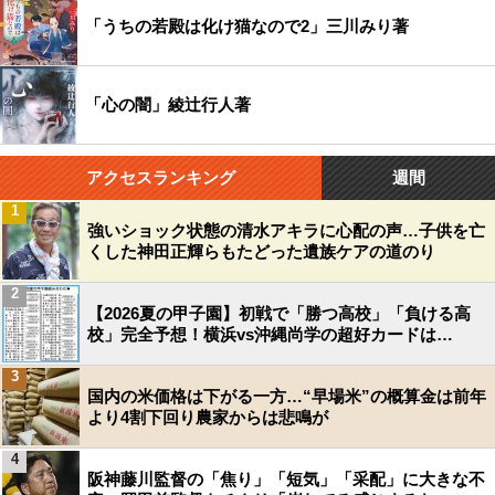
「うちの若殿は化け猫なので2」三川みり著
「心の闇」綾辻行人著
アクセスランキング
週間
1
強いショック状態の清水アキラに心配の声…子供を亡
くした神田正輝らもたどった遺族ケアの道のり
2
【2026夏の甲子園】初戦で「勝つ高校」「負ける高
校」完全予想！横浜vs沖縄尚学の超好カードは…
3
国内の米価格は下がる一方…“早場米”の概算金は前年
より4割下回り農家からは悲鳴が
4
阪神藤川監督の「焦り」「短気」「采配」に大きな不