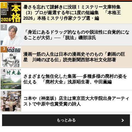
1
暑さを忘れて謎解きに没頭！ミステリー文庫特集
（3）プロが厳選する年に1度の短編集 「本格王
2026」本格ミステリ作家クラブ選・編
2
「身近にあるドラッグ的なものや脱法性に自覚的にな
ることが大切」──「脱法」磯部涼氏
3
漫画一筋の人生は日本の漫画史そのもの「劇画の巨
星 川崎のぼる伝」読売新聞西部本社文化部著
4
さまざまな無住化した集落──多種多様の廃村の姿を
伝える 「廃村大全」浅原昭生著、中田薫編
5
コ本や（神楽坂）店主は東京芸大大学院出身アーティ
ストで中原中也賞受賞の詩人
もっとみる