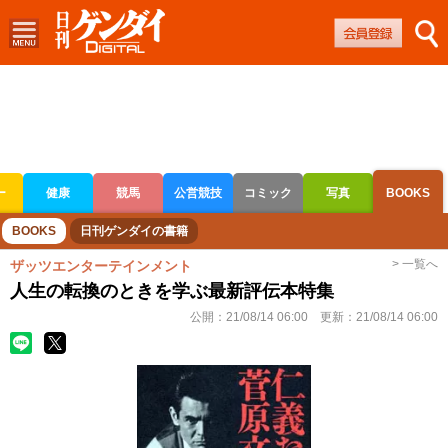
ー
健康
競馬
公営競技
コミック
写真
BOOKS
ボートレース
競輪
オートレース
BOOKS
日刊ゲンダイの書籍
> 一覧へ
ザッツエンターテインメント
人生の転換のときを学ぶ最新評伝本特集
公開：
21/08/14 06:00
更新：
21/08/14 06:00