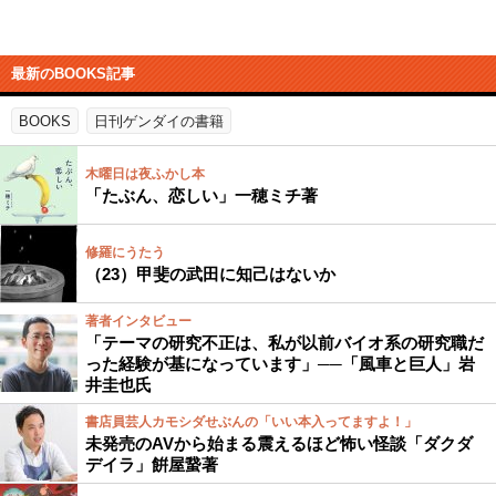
最新のBOOKS記事
BOOKS
日刊ゲンダイの書籍
木曜日は夜ふかし本
「たぶん、恋しい」一穂ミチ著
修羅にうたう
（23）甲斐の武田に知己はないか
著者インタビュー
「テーマの研究不正は、私が以前バイオ系の研究職だ
った経験が基になっています」──「風車と巨人」岩
井圭也氏
書店員芸人カモシダせぶんの「いい本入ってますよ！」
未発売のAVから始まる震えるほど怖い怪談「ダクダ
デイラ」餠屋䖸著