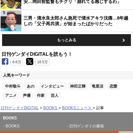
安…岡田前監督もチクリ「崩れてる感じするわ」
5
三男・清水良太郎さん急死で清水アキラ沈痛…8年越
しの「父子再共演」が始まったばかりだった
もっとみる
日刊ゲンダイDIGITALを読もう！
6.6万
18.5万
人気キーワード
中村敬斗
あの
インタビュー
神田正輝
竜星涼
恋愛
アニメ
声優
作家
芸人
日刊ゲンダイDIGITAL
BOOKS
BOOKSニュース
記事
BOOKS
BOOKS
日刊ゲンダイの書籍