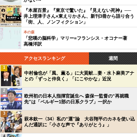
『本屋百景』『東京で驚いた』『見えない死神』──
井上理津子さん×東えりかさん、新刊3冊から語り合う
「街、人、ノンフィクション」
本の森
「悲嘆の脳科学」マリー=フランシス・オコナー著
高橋洋訳
アクセスランキング
週間
1
中村倫也が「風、薫る」に大貢献…妻・水卜麻美アナ
との「ずっと仲良く」「にこやかな」近況
2
欧州初の日本人指揮官誕生へ 森保一監督の“再就職
先”は「ベルギー1部の日系クラブ」一択か
3
萩本欽一〈34〉私の“運”論 大谷翔平のカネを使い込
んだ通訳に「小さな声で『ありがとう』」
4