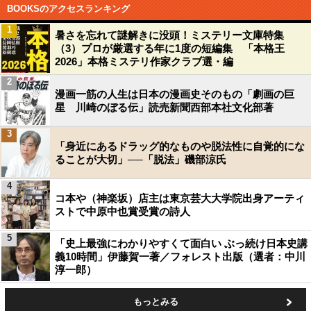
BOOKSのアクセスランキング
1
暑さを忘れて謎解きに没頭！ミステリー文庫特集
（3）プロが厳選する年に1度の短編集 「本格王
2026」本格ミステリ作家クラブ選・編
2
漫画一筋の人生は日本の漫画史そのもの「劇画の巨
星 川崎のぼる伝」読売新聞西部本社文化部著
3
「身近にあるドラッグ的なものや脱法性に自覚的にな
ることが大切」──「脱法」磯部涼氏
4
コ本や（神楽坂）店主は東京芸大大学院出身アーティ
ストで中原中也賞受賞の詩人
5
「史上最強にわかりやすくて面白い ぶっ続け日本史講
義10時間」伊藤賀一著／フォレスト出版（選者：中川
淳一郎）
もっとみる