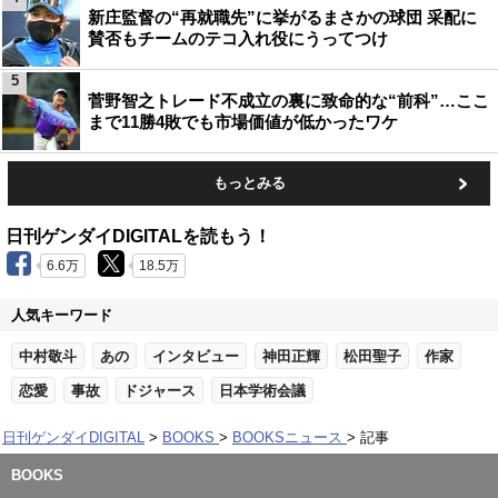
新庄監督の“再就職先”に挙がるまさかの球団 采配に
賛否もチームのテコ入れ役にうってつけ
5
菅野智之トレード不成立の裏に致命的な“前科”…ここ
まで11勝4敗でも市場価値が低かったワケ
もっとみる
日刊ゲンダイDIGITALを読もう！
6.6万
18.5万
人気キーワード
中村敬斗
あの
インタビュー
神田正輝
松田聖子
作家
恋愛
事故
ドジャース
日本学術会議
日刊ゲンダイDIGITAL
BOOKS
BOOKSニュース
記事
BOOKS