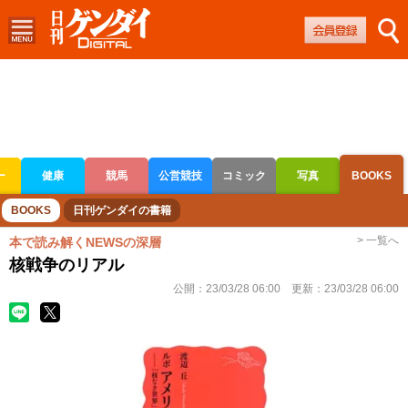
ー
健康
競馬
公営競技
コミック
写真
BOOKS
ボートレース
競輪
オートレース
BOOKS
日刊ゲンダイの書籍
> 一覧へ
本で読み解くNEWSの深層
核戦争のリアル
公開：
23/03/28 06:00
更新：
23/03/28 06:00