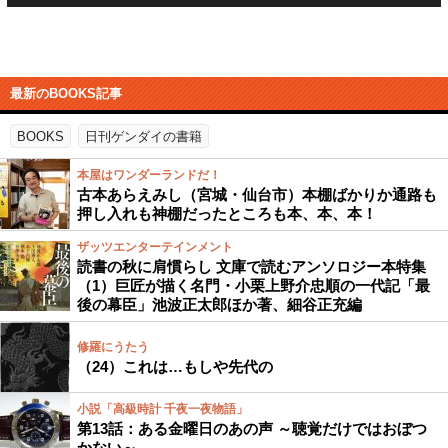
最新のBOOKS記事
BOOKS
日刊ゲンダイの書籍
本屋はワンダーランドだ！
古本あらえみし（宮城・仙台市）本棚ばかりか通路も
押し入れも神棚だったところも本、本、本！
ザッツエンターテインメント
読書の秋に肩慣らし 文庫で読むアンソロジー本特集
（1）巨匠が描く名門・小栗上野介忠順の一代記「最
後の幕臣」池波正太郎ほか著、細谷正充編
修羅にうたう
（24）これは…もしや先代の
小説「高級時計 千夜一夜物語」
第13話：ある金曜日のあの声 ～聴覚だけではおぼつ
かない～