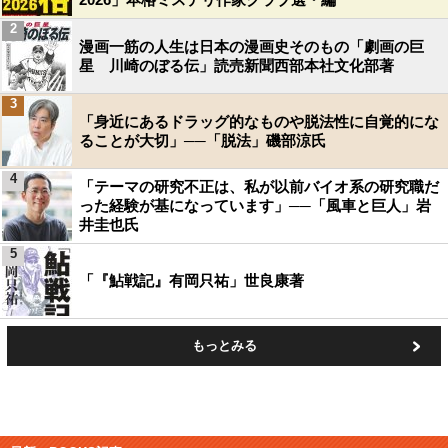
2
漫画一筋の人生は日本の漫画史そのもの「劇画の巨
星 川崎のぼる伝」読売新聞西部本社文化部著
3
「身近にあるドラッグ的なものや脱法性に自覚的にな
ることが大切」──「脱法」磯部涼氏
4
「テーマの研究不正は、私が以前バイオ系の研究職だ
った経験が基になっています」──「風車と巨人」岩
井圭也氏
5
「『鮎戦記』有岡只祐」世良康著
もっとみる