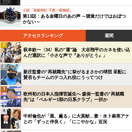
小説「高級時計 千夜一夜物語」
第13話：ある金曜日のあの声 ～聴覚だけではおぼつ
かない～
アクセスランキング
週間
1
萩本欽一〈34〉私の“運”論 大谷翔平のカネを使い込
んだ通訳に「小さな声で『ありがとう』」
2
新庄監督の“再就職先”に挙がるまさかの球団 采配に
賛否もチームのテコ入れ役にうってつけ
3
欧州初の日本人指揮官誕生へ 森保一監督の“再就職
先”は「ベルギー1部の日系クラブ」一択か
4
中村倫也が「風、薫る」に大貢献…妻・水卜麻美アナ
との「ずっと仲良く」「にこやかな」近況