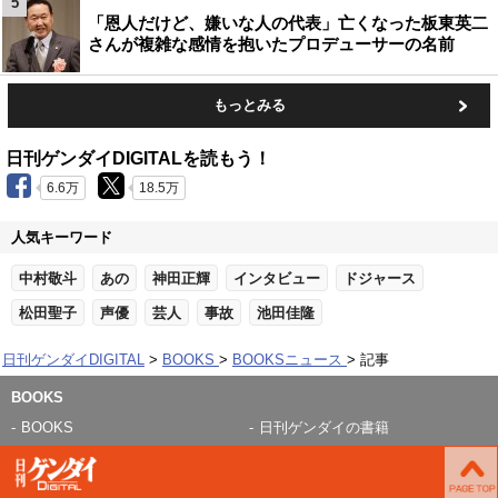
5
「恩人だけど、嫌いな人の代表」亡くなった板東英二
さんが複雑な感情を抱いたプロデューサーの名前
もっとみる
日刊ゲンダイDIGITALを読もう！
6.6万
18.5万
人気キーワード
中村敬斗
あの
神田正輝
インタビュー
ドジャース
松田聖子
声優
芸人
事故
池田佳隆
日刊ゲンダイDIGITAL
BOOKS
BOOKSニュース
記事
BOOKS
BOOKS
日刊ゲンダイの書籍