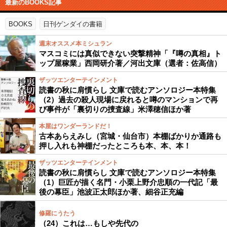
最新のBOOKS記事
BOOKS
日刊ゲンダイの書籍
週末オススメ本ミシュラン
マスコミには真似できない突撃精神「『噂の真相』ト
ップ屋稼業」西岡研介著／河出文庫（選者：佐高信）
ザッツエンターテインメント
読書の秋に肩慣らし 文庫で読むアンソロジー本特集
（2）過去の殺人現場に戻れると噂のマンションで再
び事件が「裏切りの捜査線」米澤穂信ほか著
本屋はワンダーランドだ！
古本あらえみし（宮城・仙台市）本棚ばかりか通路も
押し入れも神棚だったところも本、本、本！
ザッツエンターテインメント
読書の秋に肩慣らし 文庫で読むアンソロジー本特集
（1）巨匠が描く名門・小栗上野介忠順の一代記「最
後の幕臣」池波正太郎ほか著、細谷正充編
修羅にうたう
（24）これは…もしや先代の