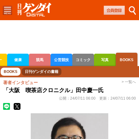
ー
健康
競馬
公営競技
コミック
写真
BOOKS
ボートレース
競輪
オートレース
BOOKS
日刊ゲンダイの書籍
> 一覧へ
著者インタビュー
「大阪 喫茶店クロニクル」田中慶一氏
公開：
24/07/11 06:00
更新：
24/07/11 06:00