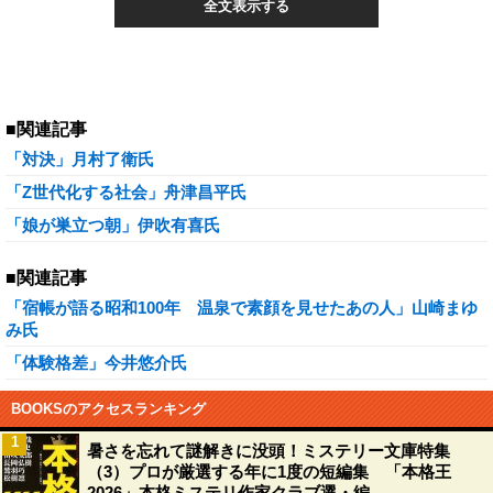
全文表示する
■関連記事
「対決」月村了衛氏
「Z世代化する社会」舟津昌平氏
「娘が巣立つ朝」伊吹有喜氏
■関連記事
「宿帳が語る昭和100年 温泉で素顔を見せたあの人」山崎まゆ
み氏
「体験格差」今井悠介氏
BOOKSのアクセスランキング
1
暑さを忘れて謎解きに没頭！ミステリー文庫特集
（3）プロが厳選する年に1度の短編集 「本格王
2026」本格ミステリ作家クラブ選・編