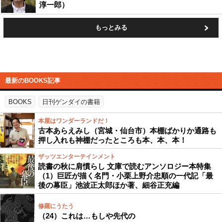
淳一郎）
もっとみる
最新のBOOKS記事
BOOKS
日刊ゲンダイの書籍
本屋はワンダーランドだ！
古本あらえみし（宮城・仙台市）本棚ばかりか通路も
押し入れも神棚だったところも本、本、本！
ザッツエンターテインメント
読書の秋に肩慣らし 文庫で読むアンソロジー本特集
（1）巨匠が描く名門・小栗上野介忠順の一代記「最
後の幕臣」池波正太郎ほか著、細谷正充編
修羅にうたう
（24）これは…もしや先代の