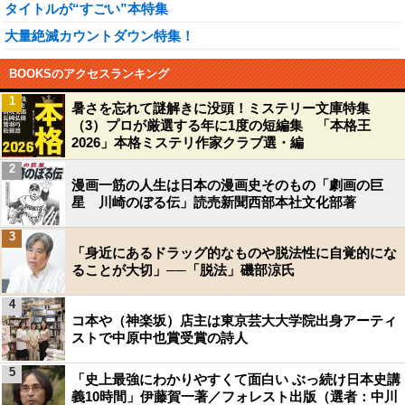
タイトルが“すごい”本特集
大量絶滅カウントダウン特集！
BOOKSのアクセスランキング
1
暑さを忘れて謎解きに没頭！ミステリー文庫特集
（3）プロが厳選する年に1度の短編集 「本格王
2026」本格ミステリ作家クラブ選・編
2
漫画一筋の人生は日本の漫画史そのもの「劇画の巨
星 川崎のぼる伝」読売新聞西部本社文化部著
3
「身近にあるドラッグ的なものや脱法性に自覚的にな
ることが大切」──「脱法」磯部涼氏
4
コ本や（神楽坂）店主は東京芸大大学院出身アーティ
ストで中原中也賞受賞の詩人
5
「史上最強にわかりやすくて面白い ぶっ続け日本史講
義10時間」伊藤賀一著／フォレスト出版（選者：中川