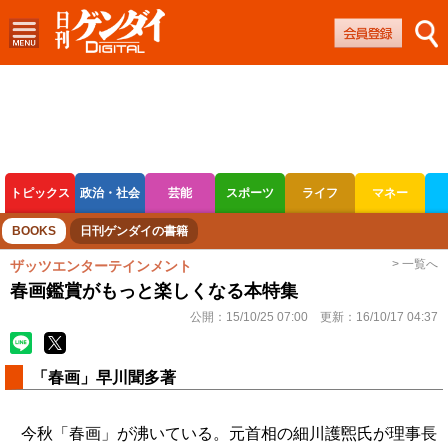
トピックス
政治・社会
芸能
スポーツ
ライフ
マネー
ボートレース
競輪
オートレース
BOOKS
日刊ゲンダイの書籍
> 一覧へ
ザッツエンターテインメント
春画鑑賞がもっと楽しくなる本特集
公開：
15/10/25 07:00
更新：
16/10/17 04:37
「春画」早川聞多著
今秋「春画」が沸いている。元首相の細川護煕氏が理事長