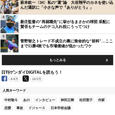
萩本欽一〈34〉私の“運”論 大谷翔平のカネを使い込
んだ通訳に「小さな声で『ありがとう』」
4
新庄監督の“再就職先”に挙がるまさかの球団 采配に
賛否もチームのテコ入れ役にうってつけ
5
菅野智之トレード不成立の裏に致命的な“前科”…ここ
まで11勝4敗でも市場価値が低かったワケ
もっとみる
日刊ゲンダイDIGITALを読もう！
6.6万
18.5万
人気キーワード
中村敬斗
あの
インタビュー
神田正輝
松田聖子
作家
恋愛
事故
ドジャース
日本学術会議