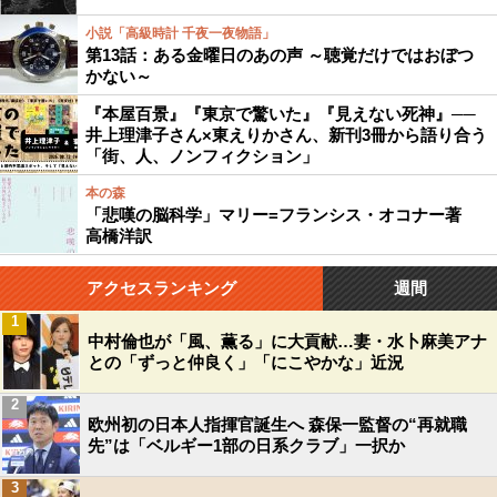
小説「高級時計 千夜一夜物語」
第13話：ある金曜日のあの声 ～聴覚だけではおぼつ
かない～
『本屋百景』『東京で驚いた』『見えない死神』──
井上理津子さん×東えりかさん、新刊3冊から語り合う
「街、人、ノンフィクション」
本の森
「悲嘆の脳科学」マリー=フランシス・オコナー著
高橋洋訳
アクセスランキング
週間
1
中村倫也が「風、薫る」に大貢献…妻・水卜麻美アナ
との「ずっと仲良く」「にこやかな」近況
2
欧州初の日本人指揮官誕生へ 森保一監督の“再就職
先”は「ベルギー1部の日系クラブ」一択か
3