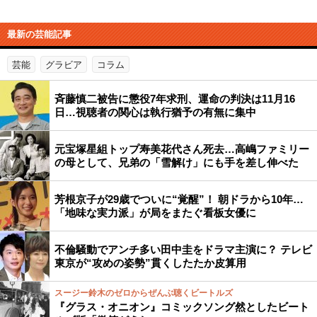
最新の芸能記事
芸能
グラビア
コラム
斉藤慎二被告に懲役7年求刑、運命の判決は11月16
日…視聴者の関心は執行猶予の有無に集中
元宝塚星組トップ寿美花代さん死去…高嶋ファミリー
の母として、兄弟の「雪解け」にも手を差し伸べた
芳根京子が29歳でついに“覚醒”！ 朝ドラから10年…
「地味な実力派」が局をまたぐ看板女優に
不倫騒動でアンチ多い田中圭をドラマ主演に？ テレビ
東京が“攻めの姿勢”貫くしたたか皮算用
スージー鈴木のゼロからぜんぶ聴くビートルズ
『グラス・オニオン』コミックソング然としたビート