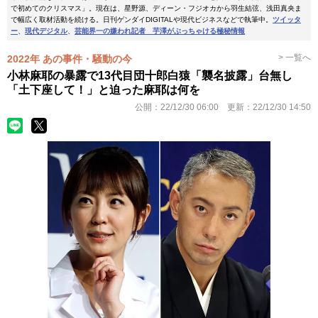
で初めてのクリスマス」。現在は、星野源、ディーン・フジオカから羽生結弦、浅田真央ま
で幅広く取材活動を続ける。日刊ゲンダイDIGITALや現代ビジネスなどで執筆中。
ツイッタ
ー
、
現代デジタル
、
芸能界一の嫌われ記者 芋澤がぶっちゃける極秘情報
> 一覧へ
2022年 あの事件・騒動の今
小林麻耶の暴露で13代目団十郎白猿「襲名披露」台無し
「土下座して！」と迫った麻耶は何を
公開：
22/12/30 06:00
更新：
22/12/30 14:50