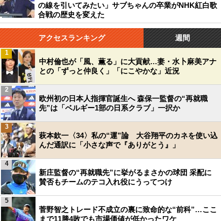
の線を引いてみたい」サブちゃんの卒業がNHK紅白歌
合戦の歴史を変えた
アクセスランキング
週間
1
中村倫也が「風、薫る」に大貢献…妻・水卜麻美アナ
との「ずっと仲良く」「にこやかな」近況
2
欧州初の日本人指揮官誕生へ 森保一監督の“再就職
先”は「ベルギー1部の日系クラブ」一択か
3
萩本欽一〈34〉私の“運”論 大谷翔平のカネを使い込
んだ通訳に「小さな声で『ありがとう』」
4
新庄監督の“再就職先”に挙がるまさかの球団 采配に
賛否もチームのテコ入れ役にうってつけ
5
菅野智之トレード不成立の裏に致命的な“前科”…ここ
まで11勝4敗でも市場価値が低かったワケ