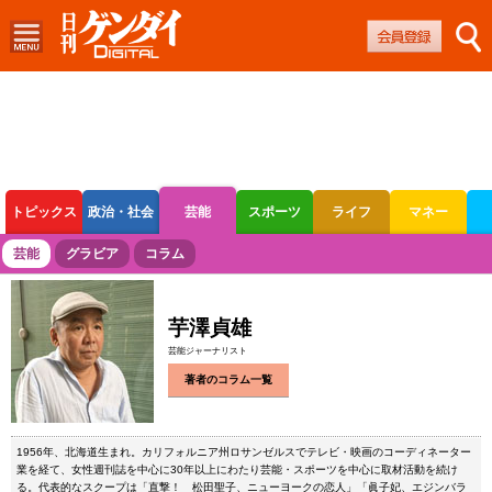
トピックス
政治・社会
芸能
スポーツ
ライフ
マネー
ボートレース
競輪
オートレース
芸能
グラビア
コラム
芋澤貞雄
芸能ジャーナリスト
著者のコラム一覧
1956年、北海道生まれ。カリフォルニア州ロサンゼルスでテレビ・映画のコーディネーター
業を経て、女性週刊誌を中心に30年以上にわたり芸能・スポーツを中心に取材活動を続け
る。代表的なスクープは「直撃！ 松田聖子、ニューヨークの恋人」「眞子妃、エジンバラ