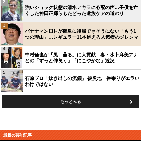
2
強いショック状態の清水アキラに心配の声…子供を亡
くした神田正輝らもたどった遺族ケアの道のり
3
バナナマン日村が簡単に復帰できそうにない「もう1
つの理由」…レギュラー11本抱える人気者のジレンマ
4
中村倫也が「風、薫る」に大貢献…妻・水卜麻美アナ
との「ずっと仲良く」「にこやかな」近況
5
石原プロ「炊き出しの流儀」 被災地一番乗りがエラい
わけではない
もっとみる
最新の芸能記事