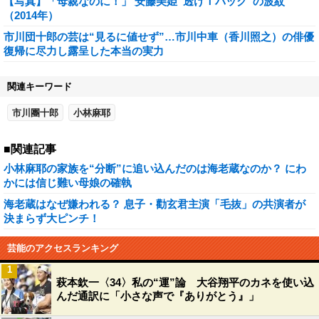
【写真】「母親なのに！」 安藤美姫“透けＴバック”の波紋
（2014年）
市川団十郎の芸は“見るに値せず”…市川中車（香川照之）の俳優
復帰に尽力し露呈した本当の実力
関連キーワード
市川團十郎
小林麻耶
■関連記事
小林麻耶の家族を“分断”に追い込んだのは海老蔵なのか？ にわ
かには信じ難い母娘の確執
海老蔵はなぜ嫌われる？ 息子・勸玄君主演「毛抜」の共演者が
決まらず大ピンチ！
芸能のアクセスランキング
1
萩本欽一〈34〉私の“運”論 大谷翔平のカネを使い込
んだ通訳に「小さな声で『ありがとう』」