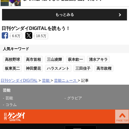
もっとみる
日刊ゲンダイDIGITALを読もう！
6.6万
18.5万
人気キーワード
高校野球
高市首相
三山凌輝
萩本欽一
清水アキラ
板東英二
神田愛花
ハラスメント
三田佳子
高市政権
日刊ゲンダイDIGITAL
芸能
芸能ニュース
記事
芸能
芸能
グラビア
コラム