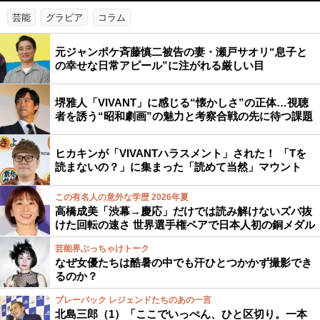
芸能
グラビア
コラム
元ジャンポケ斉藤慎二被告の妻・瀬戸サオリ“息子と
の幸せな日常アピール”に注がれる厳しい目
堺雅人「VIVANT」に感じる“懐かしさ”の正体…視聴
者を誘う“昭和劇画”の魅力と考察合戦の先に待つ課題
ヒカキンが「VIVANTハラスメント」された！ 「Tを
読まないの？」に集まった「読めて当然」マウント
この有名人の意外な学歴 2026年夏
高橋成美「渋幕→慶応」だけでは読み解けないズバ抜
けた回転の速さ 世界選手権ペアで日本人初の銅メダル
芸能界ぶっちゃけトーク
なぜ女優たちは酷暑の中でも汗ひとつかかず撮影でき
るのか？
プレーバック レジェンドたちのあの一言
北島三郎（1）「ここでいっぺん、ひと区切り。一本