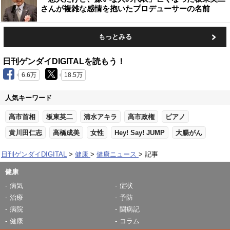
さんが複雑な感情を抱いたプロデューサーの名前
もっとみる
日刊ゲンダイDIGITALを読もう！
6.6万
18.5万
人気キーワード
高市首相
板東英二
清水アキラ
高市政権
ピアノ
黄川田仁志
高橋成美
女性
Hey! Say! JUMP
大腸がん
日刊ゲンダイDIGITAL
健康
健康ニュース
記事
健康
病気
症状
治療
予防
病院
闘病記
健康
コラム