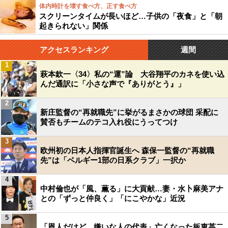
体内時計を壊す食べ方、正す食べ方
スクリーンタイムが長いほど…子供の「夜食」と「朝
起きられない」関係
アクセスランキング
週間
1
萩本欽一〈34〉私の“運”論 大谷翔平のカネを使い込
んだ通訳に「小さな声で『ありがとう』」
2
新庄監督の“再就職先”に挙がるまさかの球団 采配に
賛否もチームのテコ入れ役にうってつけ
3
欧州初の日本人指揮官誕生へ 森保一監督の“再就職
先”は「ベルギー1部の日系クラブ」一択か
4
中村倫也が「風、薫る」に大貢献…妻・水卜麻美アナ
との「ずっと仲良く」「にこやかな」近況
5
「恩人だけど、嫌いな人の代表」亡くなった板東英二