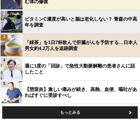
む体の修復
2
ビタミンC濃度が高いと脳は老化しない？ 青森の中高
年を調査
3
「緑茶」を1日7杯飲んで肝臓がんを予防する…日本人
男女約4.2万人を追跡調査
4
週に1度の「回診」で急性大動脈解離の患者さんに話
したこと
5
【憩室炎】激しい痛みが続き、高熱、血便、嘔吐があ
ればすぐに受診すべし
もっとみる