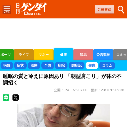
スポーツ
ライフ
マネー
健康
競馬
公営競技
コミッ
ボートレース
競輪
オートレース
病気
症状
治療
予防
病院
闘病記
健康
コラム
睡眠の質と冷えに原因あり 「朝型肩こり」が体の不
調招く
公開：
15/11/26 07:00
更新：
23/01/15 09:38