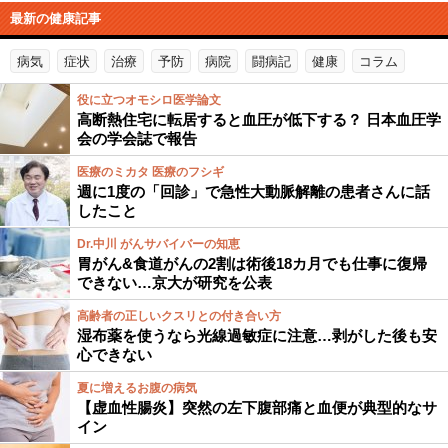
最新の健康記事
病気
症状
治療
予防
病院
闘病記
健康
コラム
役に立つオモシロ医学論文
高断熱住宅に転居すると血圧が低下する？ 日本血圧学
会の学会誌で報告
医療のミカタ 医療のフシギ
週に1度の「回診」で急性大動脈解離の患者さんに話
したこと
Dr.中川 がんサバイバーの知恵
胃がん&食道がんの2割は術後18カ月でも仕事に復帰
できない…京大が研究を公表
高齢者の正しいクスリとの付き合い方
湿布薬を使うなら光線過敏症に注意…剥がした後も安
心できない
夏に増えるお腹の病気
【虚血性腸炎】突然の左下腹部痛と血便が典型的なサ
イン