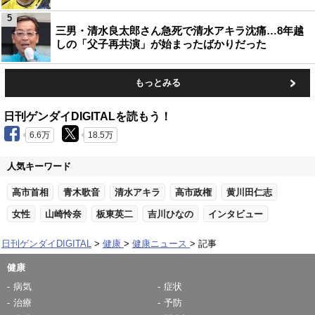
5
三男・清水良太郎さん急死で清水アキラ沈痛…8年越
しの「父子再共演」が始まったばかりだった
もっとみる
日刊ゲンダイDIGITALを読もう！
6.6万
18.5万
人気キーワード
高市首相
青木歌音
清水アキラ
高市政権
黄川田仁志
女性
山崎怜奈
板東英二
吉川ひなの
インタビュー
日刊ゲンダイDIGITAL
健康
健康ニュース
記事
健康
病気
症状
治療
予防