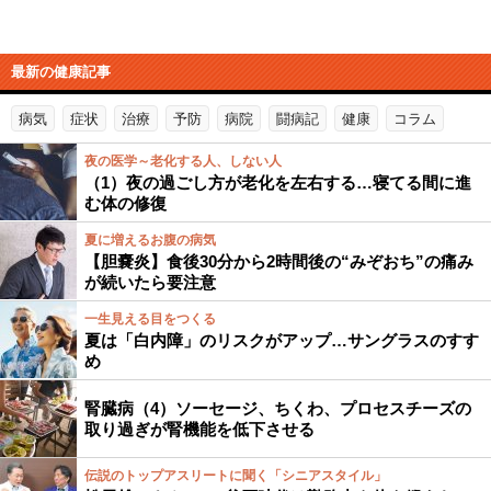
最新の健康記事
病気
症状
治療
予防
病院
闘病記
健康
コラム
夜の医学～老化する人、しない人
（1）夜の過ごし方が老化を左右する…寝てる間に進
む体の修復
夏に増えるお腹の病気
【胆嚢炎】食後30分から2時間後の“みぞおち”の痛み
が続いたら要注意
一生見える目をつくる
夏は「白内障」のリスクがアップ…サングラスのすす
め
腎臓病（4）ソーセージ、ちくわ、プロセスチーズの
取り過ぎが腎機能を低下させる
伝説のトップアスリートに聞く「シニアスタイル」