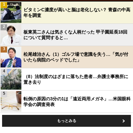
1
ビタミンC濃度が高いと脳は老化しない？ 青森の中高
年を調査
2
板東英二さんは気さくな人柄だった 甲子園延長18回
について質問すると…
3
松尾雄治さん（1）ゴルフ場で意識を失う…「気が付
いたら病院のベッドでした」
4
（8）法制度のはざまに落ちた患者…弁護士事務所に
置き去り
5
転倒の原因の3分の1は「遠近両用メガネ」…米国眼科
学会の調査発表
もっとみる