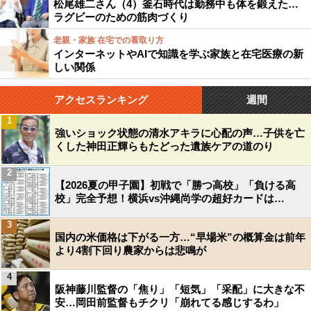
松尾雄二さん（4）釜石時代は勤務中も体を鍛えた…
ラグビーのための筋肉づくり
老親・家族 在宅での看取り方
インターネットやAIで知識を学ぶ家族と在宅医療の新
しい関係
アクセスランキング
週間
1
強いショック状態の清水アキラに心配の声…子供を亡
くした神田正輝らもたどった遺族ケアの道のり
2
【2026夏の甲子園】初戦で「勝つ高校」「負ける高
校」完全予想！横浜vs沖縄尚学の超好カードは…
3
国内の米価格は下がる一方…“早場米”の概算金は前年
より4割下回り農家からは悲鳴が
4
阪神藤川監督の「焦り」「短気」「采配」に大きな不
安…岡田前監督もチクリ「崩れてる感じするわ」