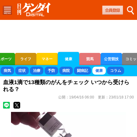
スポーツ
ライフ
マネー
健康
競馬
公営競技
コミッ
ボートレース
競輪
オートレース
病気
症状
治療
予防
病院
闘病記
健康
コラム
血液1滴で13種類のがんをチェック いつから受けら
れる？
公開：
19/04/16 06:00
更新：
23/01/18 17:00