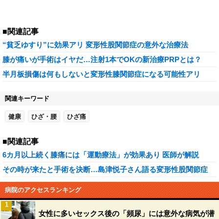
■関連記事
“貧乏ゆすり”に効果アリ 変形性股関節症の意外な治療法
膝が痛いが手術はイヤだ…注射1本でOKの新治療PRPとは？
半月板損傷は何もしないと変形性膝関節症になる可能性アリ
関連キーワード
健康
ひざ・腰
ひざ痛
■関連記事
6カ月以上続く膝痛には「運動療法」が効果あり 医師が解説
その時が来たと手術を決断…島津悦子さん語る変形性股関節症
病院のアクセスランキング
1
女性に多いセックス後の「頻尿」には意外な病気が潜