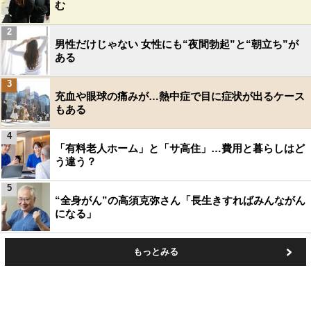
む
2
男性だけじゃない 女性にも“夜間勃起”と“朝立ち”が
ある
3
充血や眼球の痛みが…熱中症で目に症状が出るケース
もある
4
「有料老人ホーム」と「サ高住」…費用と暮らしはど
う違う？
5
“全身がん”の高須克弥さん「長生きすればみんながん
になる」
もっとみる