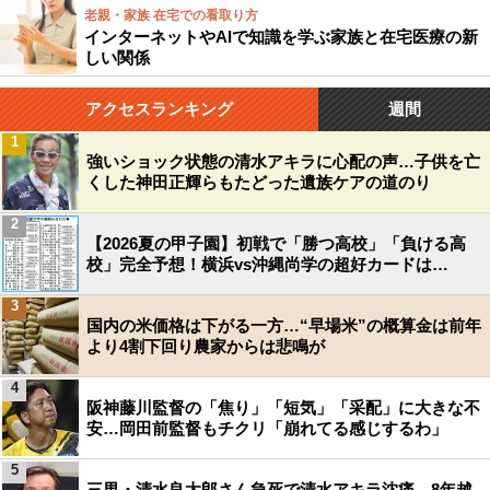
老親・家族 在宅での看取り方
インターネットやAIで知識を学ぶ家族と在宅医療の新
しい関係
アクセスランキング
週間
1
強いショック状態の清水アキラに心配の声…子供を亡
くした神田正輝らもたどった遺族ケアの道のり
2
【2026夏の甲子園】初戦で「勝つ高校」「負ける高
校」完全予想！横浜vs沖縄尚学の超好カードは…
3
国内の米価格は下がる一方…“早場米”の概算金は前年
より4割下回り農家からは悲鳴が
4
阪神藤川監督の「焦り」「短気」「采配」に大きな不
安…岡田前監督もチクリ「崩れてる感じするわ」
5
三男・清水良太郎さん急死で清水アキラ沈痛…8年越