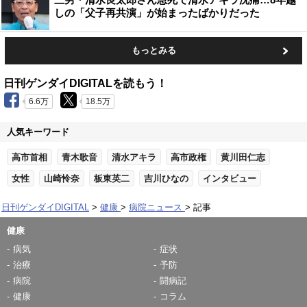
しの「父子再共演」が始まったばかりだった
もっとみる
日刊ゲンダイDIGITALを読もう！
6.6万
18.5万
人気キーワード
高市首相
青木歌音
清水アキラ
高市政権
黄川田仁志
女性
山崎怜奈
板東英二
吉川ひなの
インタビュー
日刊ゲンダイDIGITAL
健康
病院ニュース
記事
健康
病気
症状
治療
予防
病院
闘病記
健康
コラム