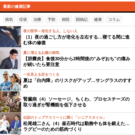
最新の健康記事
病気
症状
治療
予防
病院
闘病記
健康
コラム
夜の医学～老化する人、しない人
（1）夜の過ごし方が老化を左右する…寝てる間に進
む体の修復
夏に増えるお腹の病気
【胆嚢炎】食後30分から2時間後の“みぞおち”の痛み
が続いたら要注意
一生見える目をつくる
夏は「白内障」のリスクがアップ…サングラスのすす
め
腎臓病（4）ソーセージ、ちくわ、プロセスチーズの
取り過ぎが腎機能を低下させる
伝説のトップアスリートに聞く「シニアスタイル」
松尾雄二さん（4）釜石時代は勤務中も体を鍛えた…
ラグビーのための筋肉づくり