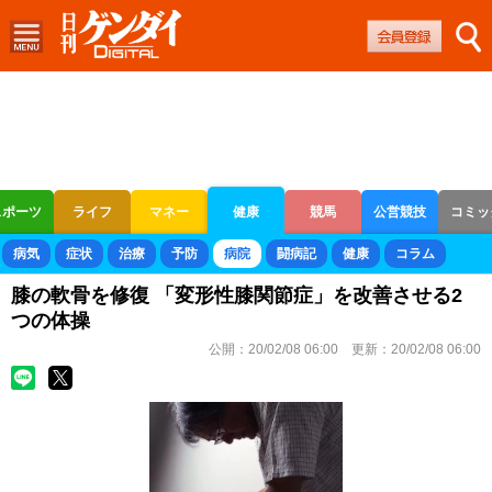
スポーツ
ライフ
マネー
健康
競馬
公営競技
コミッ
ボートレース
競輪
オートレース
病気
症状
治療
予防
病院
闘病記
健康
コラム
膝の軟骨を修復 「変形性膝関節症」を改善させる2
つの体操
公開：
20/02/08 06:00
更新：
20/02/08 06:00