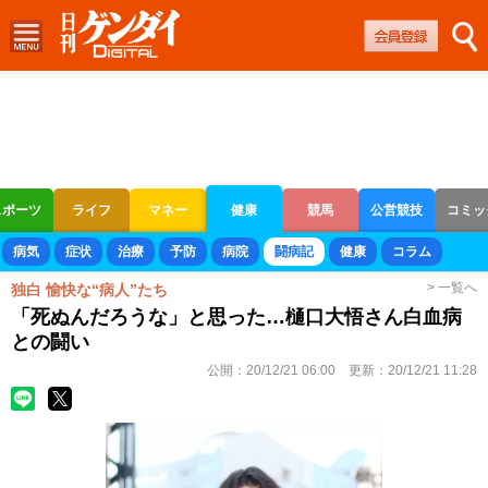
スポーツ
ライフ
マネー
健康
競馬
公営競技
コミッ
ボートレース
競輪
オートレース
病気
症状
治療
予防
病院
闘病記
健康
コラム
> 一覧へ
独白 愉快な“病人”たち
「死ぬんだろうな」と思った…樋口大悟さん白血病
との闘い
公開：
20/12/21 06:00
更新：
20/12/21 11:28