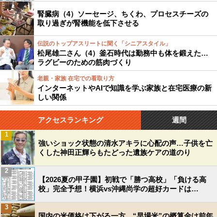
腎臓病（4）ソーセージ、ちくわ、プロセスチーズの
取り過ぎが腎機能を低下させる
伝説のトップアスリートに聞く「シニアスタイル」
松尾雄二さん（4）釜石時代は勤務中も体を鍛えた…
ラグビーのための筋肉づくり
老親・家族 在宅での看取り方
インターネットやAIで知識を学ぶ家族と在宅医療の新
しい関係
アクセスランキング
週間
1
強いショック状態の清水アキラに心配の声…子供を亡
くした神田正輝らもたどった遺族ケアの道のり
2
【2026夏の甲子園】初戦で「勝つ高校」「負ける高
校」完全予想！横浜vs沖縄尚学の超好カードは…
3
国内の米価格は下がる一方…“早場米”の概算金は前年