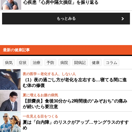
心疾患「心房中隔欠損症」を振り返る
もっとみる
最新の健康記事
病気
症状
治療
予防
病院
闘病記
健康
コラム
夜の医学～老化する人、しない人
（1）夜の過ごし方が老化を左右する…寝てる間に進
む体の修復
夏に増えるお腹の病気
【胆嚢炎】食後30分から2時間後の“みぞおち”の痛み
が続いたら要注意
一生見える目をつくる
夏は「白内障」のリスクがアップ…サングラスのすす
め