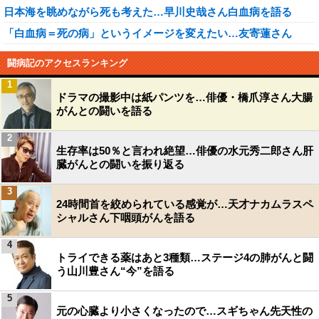
日本海を眺めながら死も考えた…早川史哉さん白血病を語る
「白血病＝死の病」というイメージを変えたい…友寄蓮さん
闘病記のアクセスランキング
1
ドラマの撮影中は紙パンツを…俳優・橋爪淳さん大腸
がんとの闘いを語る
2
生存率は50％と言われ絶望…俳優の水元秀二郎さん肝
臓がんとの闘いを振り返る
3
24時間首を絞められている感覚が…天才ナカムラスペ
シャルさん下咽頭がんを語る
4
トライできる薬はあと3種類…ステージ4の肺がんと闘
う山川豊さん“今”を語る
5
元の心臓より小さくなったので…スギちゃん先天性の