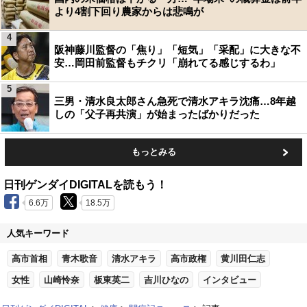
より4割下回り農家からは悲鳴が
4
阪神藤川監督の「焦り」「短気」「采配」に大きな不
安…岡田前監督もチクリ「崩れてる感じするわ」
5
三男・清水良太郎さん急死で清水アキラ沈痛…8年越
しの「父子再共演」が始まったばかりだった
もっとみる
日刊ゲンダイDIGITALを読もう！
6.6万
18.5万
人気キーワード
高市首相
青木歌音
清水アキラ
高市政権
黄川田仁志
女性
山崎怜奈
板東英二
吉川ひなの
インタビュー