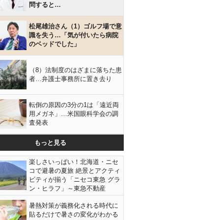
問すると…
松尾雄治さん（1）ゴルフ場で意
識を失う…「気が付いたら病院
のベッドでした」
（8）法制度のはざまに落ちた患
者…弁護士事務所に置き去り
転倒の原因の3分の1は「遠近両
用メガネ」…米国眼科学会の調
査発表
もっと見る
楽しさいっぱい！北海道・ニセ
コで避暑の夏旅 絶景とアクティ
ビティが揃う「ニセコ東急 グラ
ン・ヒラフ」～東急不動産
暑熱対策が義務化される時代に
貼るだけで暑さの変化がわかる