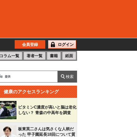
会員登録
ログイン
コラム一覧
著者一覧
書籍
紙面
健康のアクセスランキング
ビタミンC濃度が高いと脳は老化
しない？ 青森の中高年を調査
板東英二さんは気さくな人柄だ
った 甲子園延長18回について質