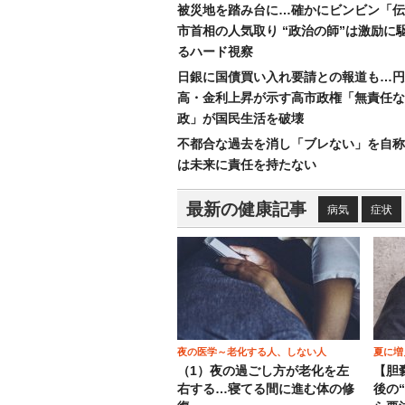
被災地を踏み台に…確かにビンビン「伝
市首相の人気取り “政治の師”は激励に
るハード視察
日銀に国債買い入れ要請との報道も…円
高・金利上昇が示す高市政権「無責任な
政」が国民生活を破壊
不都合な過去を消し「ブレない」を自称
は未来に責任を持たない
最新の健康記事
病気
症状
夜の医学～老化する人、しない人
夏に増
（1）夜の過ごし方が老化を左
【胆
右する…寝てる間に進む体の修
後の