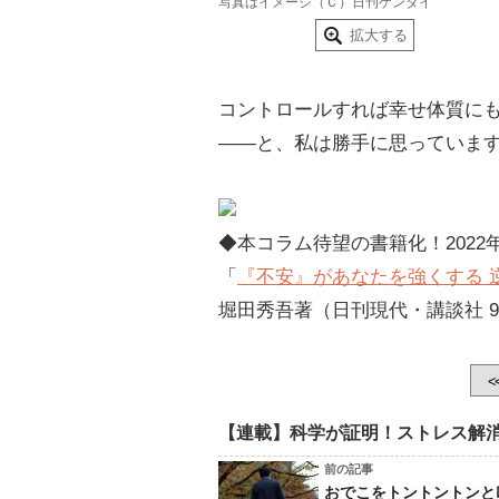
写真はイメージ（Ｃ）日刊ゲンダイ
拡大する
コントロールすれば幸せ体質にも
――と、私は勝手に思っていま
◆本コラム待望の書籍化！2022
「
『不安』があなたを強くする 
堀田秀吾著（日刊現代・講談社 9
<
【連載】科学が証明！ストレス解
前の記事
おでこをトントントンと