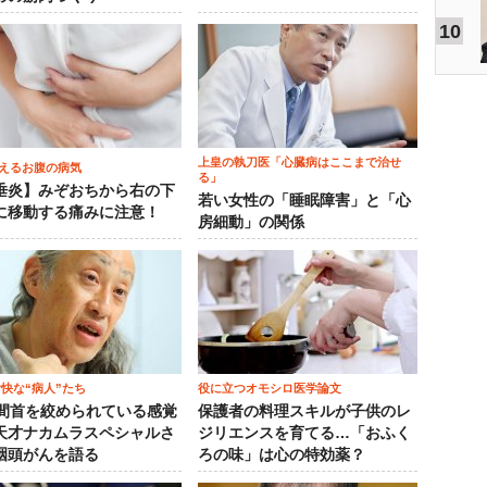
10
上皇の執刀医「心臓病はここまで治せ
えるお腹の病気
る」
垂炎】みぞおちから右の下
若い女性の「睡眠障害」と「心
に移動する痛みに注意！
房細動」の関係
愉快な“病人”たち
役に立つオモシロ医学論文
時間首を絞められている感覚
保護者の料理スキルが子供のレ
天才ナカムラスペシャルさ
ジリエンスを育てる…「おふく
咽頭がんを語る
ろの味」は心の特効薬？