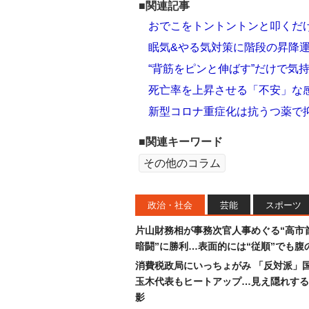
■関連記事
おでこをトントントンと叩くだ
眠気&やる気対策に階段の昇降運
“背筋をピンと伸ばす”だけで気
死亡率を上昇させる「不安」な
新型コロナ重症化は抗うつ薬で
■関連キーワード
その他のコラム
政治・社会
芸能
スポーツ
片山財務相が事務次官人事めぐる“高市
暗闘”に勝利…表面的には“従順”でも腹
消費税政局にいっちょがみ 「反対派」
玉木代表もヒートアップ…見え隠れする
影