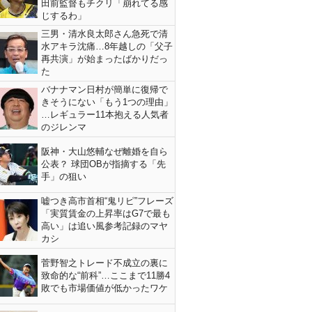
田前監督もチクリ「崩れてる感
じするわ」
三男・清水良太郎さん急死で清
水アキラ沈痛…8年越しの「父子
再共演」が始まったばかりだっ
た
バナナマン日村が簡単に復帰で
きそうにない「もう1つの理由」
…レギュラー11本抱える人気者
のジレンマ
阪神・大山悠輔なぜ離婚を自ら
公表？ 球団OBが指摘する「先
手」の狙い
嘘つき高市首相“鬼リピ”フレーズ
「実質賃金の上昇率はG7で最も
高い」は追い風参考記録のマヤ
カシ
菅野智之トレード不成立の裏に
致命的な“前科”…ここまで11勝4
敗でも市場価値が低かったワケ