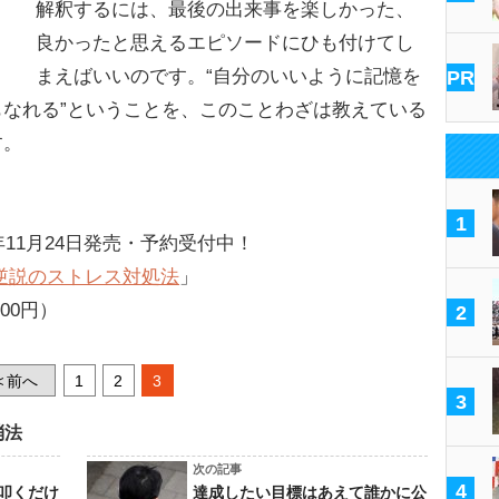
解釈するには、最後の出来事を楽しかった、
良かったと思えるエピソードにひも付けてし
まえばいいのです。“自分のいいように記憶を
PR
なれる”ということを、このことわざは教えている
す。
1
年11月24日発売・予約受付中！
逆説のストレス対処法
」
00円）
2
前へ
1
2
3
<
3
消法
次の記事
4
叩くだけ
達成したい目標はあえて誰かに公