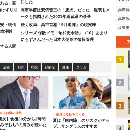
にした
わる」高
駆けずり回
高市早苗は安倍晋三の「忠犬」だった…服装もメ
高市首
ークも指図された2021年総裁選の茶番
高市政
安・物価
続く政局…高市首相「9月退陣」の現実味
板東英
放漫財
シリーズ 保阪メモ「昭和史余話」（10）あまり
にもずさんだった日本大使館の情報管理
する人間
1
治療
予防
病院
闘病記
健康
コラム
2
3
えるお腹の病気
一生見える目をつくる
嚢炎】食後30分から2時間
夏は「白内障」のリスクがアッ
“みぞおち”の痛みが続いた
プ…サングラスのすすめ
4