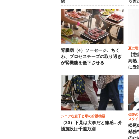
復
ら要
夏に増
腎臓病（4）ソーセージ、ちく
【憩
わ、プロセスチーズの取り過ぎ
高熱
が腎機能を低下させる
に受
伝説の
シニアな息子と母の介護物語
スタイ
（30）下見は大事だと痛感…介
松尾
護施設は千差万別
勤務
のた