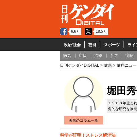
6.6万
18.5万
政治/社会
芸能
スポーツ
ライ
病気
症状
治療
予防
病院
日刊ゲンダイDIGITAL
健康
健康ニュー
堀田秀
１９６８年生ま
角的な研究を展
著者のコラム一覧
科学が証明！ストレス解消法