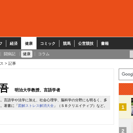
フ
経済
健康
コミック
競馬
公営競技
書籍
闘病記
健康
コラム
ス
記事
吾
明治大学教授、言語学者
れ。言語学や法学に加え、社会心理学、脳科学の分野にも明るく、多
開。著書に「
図解ストレス解消大全
」（ＳＢクリエイティブ）など。
1
2