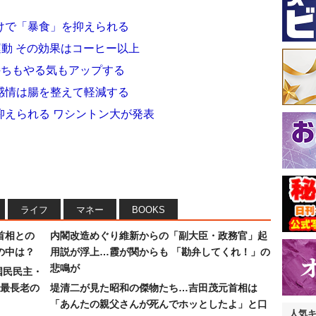
けで「暴食」を抑えられる
動 その効果はコーヒー以上
持ちもやる気もアップする
感情は腸を整えて軽減する
抑えられる ワシントン大が発表
ライフ
マネー
BOOKS
首相との
内閣改造めぐり維新からの「副大臣・政務官」起
の中は？
用説が浮上…霞が関からも 「勘弁してくれ！」の
悲鳴が
国民民主・
最長老の
堤清二が見た昭和の傑物たち…吉田茂元首相は
「あんたの親父さんが死んでホッとしたよ」と口
人気