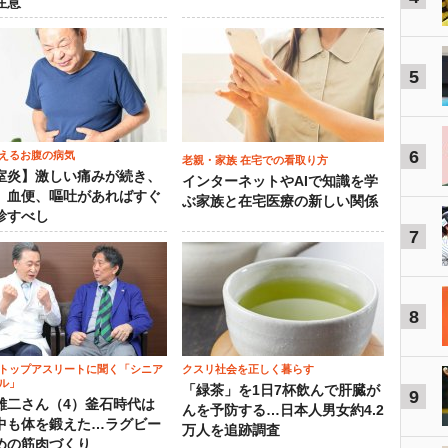
注意
5
6
えるお腹の病気
老親・家族 在宅での看取り方
室炎】激しい痛みが続き、
インターネットやAIで知識を学
、血便、嘔吐があればすぐ
ぶ家族と在宅医療の新しい関係
診すべし
7
8
トップアスリートに聞く「シニア
クスリ社会を正しく暮らす
ル」
「緑茶」を1日7杯飲んで肝臓が
9
雄二さん（4）釜石時代は
んを予防する…日本人男女約4.2
中も体を鍛えた…ラグビー
万人を追跡調査
めの筋肉づくり