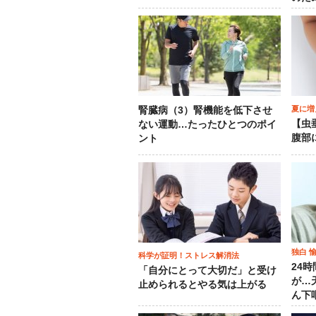
夏に増
腎臓病（3）腎機能を低下させ
【虫
ない運動…たったひとつのポイ
腹部
ント
独白 
科学が証明！ストレス解消法
24
「自分にとって大切だ」と受け
が…
止められるとやる気は上がる
ん下