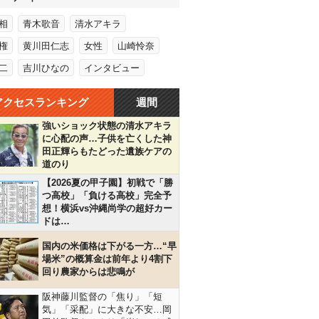
相
青木歌音
清水アキラ
権
黄川田仁志
女性
山崎怜奈
二
吉川ひなの
インタビュー
アクセスランキング
週間
強いショック状態の清水アキラ
に心配の声…子供を亡くした神
田正輝らもたどった遺族ケアの
道のり
【2026夏の甲子園】初戦で「勝
つ高校」「負ける高校」完全予
想！横浜vs沖縄尚学の超好カー
ドは…
国内の米価格は下がる一方…“早
場米”の概算金は前年より4割下
回り農家からは悲鳴が
阪神藤川監督の「焦り」「短
気」「采配」に大きな不安…岡