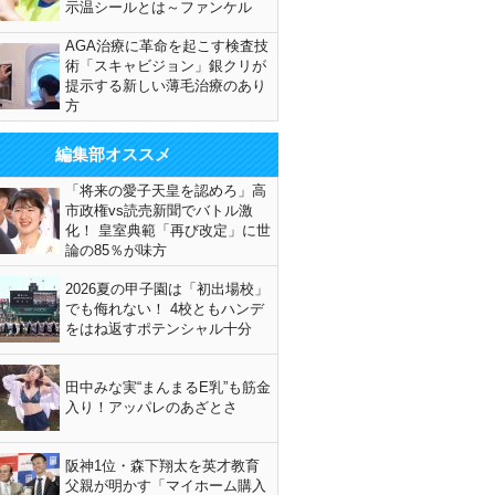
示温シールとは～ファンケル
AGA治療に革命を起こす検査技
術「スキャビジョン」銀クリが
提示する新しい薄毛治療のあり
方
編集部オススメ
「将来の愛子天皇を認めろ」高
市政権vs読売新聞でバトル激
化！ 皇室典範「再び改定」に世
論の85％が味方
2026夏の甲子園は「初出場校」
でも侮れない！ 4校ともハンデ
をはね返すポテンシャル十分
田中みな実“まんまるE乳”も筋金
入り！アッパレのあざとさ
阪神1位・森下翔太を英才教育
父親が明かす「マイホーム購入