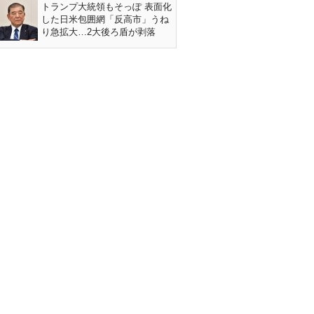
トランプ大統領もそっぽ 表面化
した日米包囲網「反高市」うね
り急拡大…2大後ろ盾が剥落