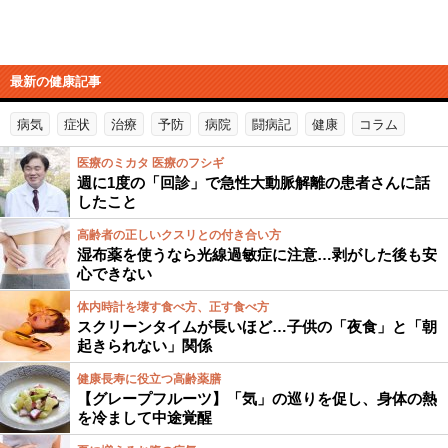
最新の健康記事
病気
症状
治療
予防
病院
闘病記
健康
コラム
医療のミカタ 医療のフシギ
週に1度の「回診」で急性大動脈解離の患者さんに話
したこと
高齢者の正しいクスリとの付き合い方
湿布薬を使うなら光線過敏症に注意…剥がした後も安
心できない
体内時計を壊す食べ方、正す食べ方
スクリーンタイムが長いほど…子供の「夜食」と「朝
起きられない」関係
健康長寿に役立つ高齢薬膳
【グレープフルーツ】「気」の巡りを促し、身体の熱
を冷まして中途覚醒