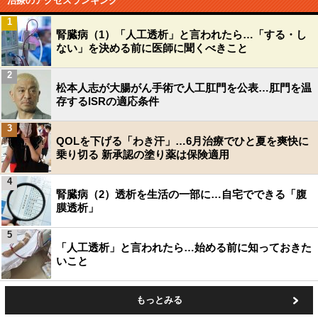
治療のアクセスランキング
1
腎臓病（1）「人工透析」と言われたら…「する・し
ない」を決める前に医師に聞くべきこと
2
松本人志が大腸がん手術で人工肛門を公表…肛門を温
存するISRの適応条件
3
QOLを下げる「わき汗」…6月治療でひと夏を爽快に
乗り切る 新承認の塗り薬は保険適用
4
腎臓病（2）透析を生活の一部に…自宅でできる「腹
膜透析」
5
「人工透析」と言われたら…始める前に知っておきた
いこと
もっとみる