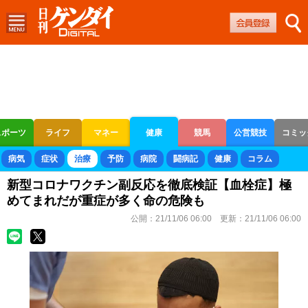
スポーツ
ライフ
マネー
健康
競馬
公営競技
コミッ
ボートレース
競輪
オートレース
病気
症状
治療
予防
病院
闘病記
健康
コラム
新型コロナワクチン副反応を徹底検証【血栓症】極
めてまれだが重症が多く命の危険も
公開：
21/11/06 06:00
更新：
21/11/06 06:00