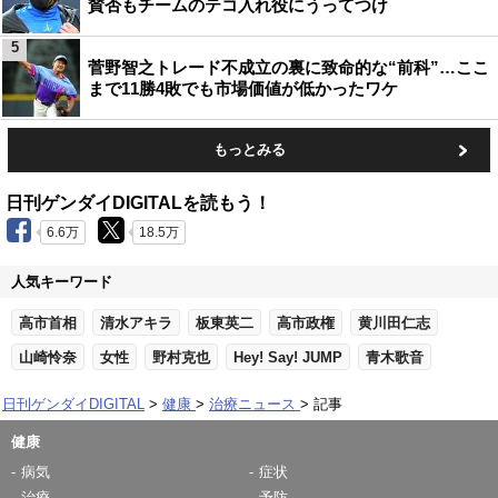
賛否もチームのテコ入れ役にうってつけ
5
菅野智之トレード不成立の裏に致命的な“前科”…ここ
まで11勝4敗でも市場価値が低かったワケ
もっとみる
日刊ゲンダイDIGITALを読もう！
6.6万
18.5万
人気キーワード
高市首相
清水アキラ
板東英二
高市政権
黄川田仁志
山崎怜奈
女性
野村克也
Hey! Say! JUMP
青木歌音
日刊ゲンダイDIGITAL
健康
治療ニュース
記事
健康
病気
症状
治療
予防