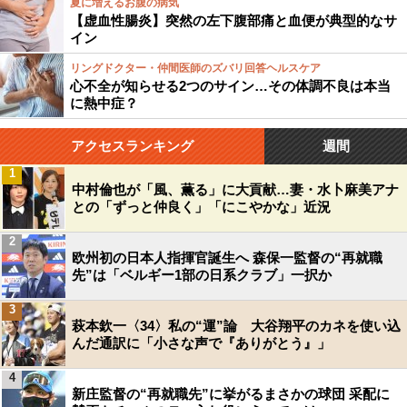
夏に増えるお腹の病気
【虚血性腸炎】突然の左下腹部痛と血便が典型的なサ
イン
リングドクター・仲間医師のズバリ回答ヘルスケア
心不全が知らせる2つのサイン…その体調不良は本当
に熱中症？
アクセスランキング
週間
1
中村倫也が「風、薫る」に大貢献…妻・水卜麻美アナ
との「ずっと仲良く」「にこやかな」近況
2
欧州初の日本人指揮官誕生へ 森保一監督の“再就職
先”は「ベルギー1部の日系クラブ」一択か
3
萩本欽一〈34〉私の“運”論 大谷翔平のカネを使い込
んだ通訳に「小さな声で『ありがとう』」
4
新庄監督の“再就職先”に挙がるまさかの球団 采配に